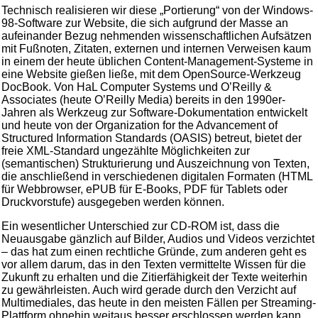
Technisch realisieren wir diese „Portierung“ von der Windows-
98-Software zur Website, die sich aufgrund der Masse an
aufeinander Bezug nehmenden wissenschaftlichen Aufsätzen
mit Fußnoten, Zitaten, externen und internen Verweisen kaum
in einem der heute üblichen Content-Management-Systeme in
eine Website gießen ließe, mit dem OpenSource-Werkzeug
DocBook. Von HaL Computer Systems und O’Reilly &
Associates (heute O’Reilly Media) bereits in den 1990er-
Jahren als Werkzeug zur Software-Dokumentation entwickelt
und heute von der Organization for the Advancement of
Structured Information Standards (OASIS) betreut, bietet der
freie XML-Standard ungezählte Möglichkeiten zur
(semantischen) Strukturierung und Auszeichnung von Texten,
die anschließend in verschiedenen digitalen Formaten (HTML
für Webbrowser, ePUB für E-Books, PDF für Tablets oder
Druckvorstufe) ausgegeben werden können.
Ein wesentlicher Unterschied zur CD-ROM ist, dass die
Neuausgabe gänzlich auf Bilder, Audios und Videos verzichtet
– das hat zum einen rechtliche Gründe, zum anderen geht es
vor allem darum, das in den Texten vermittelte Wissen für die
Zukunft zu erhalten und die Zitierfähigkeit der Texte weiterhin
zu gewährleisten. Auch wird gerade durch den Verzicht auf
Multimediales, das heute in den meisten Fällen per Streaming-
Plattform ohnehin weitaus besser erschlossen werden kann,