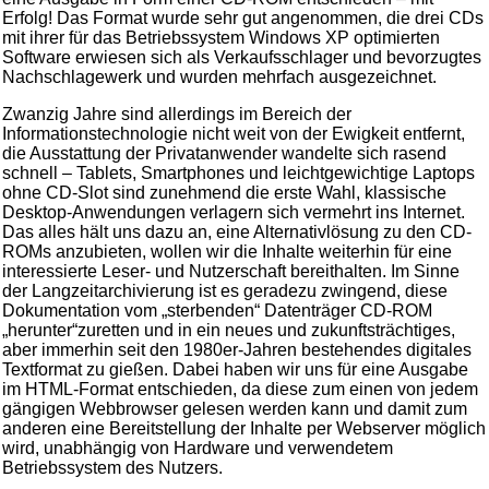
Erfolg! Das Format wurde sehr gut angenommen, die drei CDs
mit ihrer für das Betriebssystem Windows XP optimierten
Software erwiesen sich als Verkaufsschlager und bevorzugtes
Nachschlagewerk und wurden mehrfach ausgezeichnet.
Zwanzig Jahre sind allerdings im Bereich der
Informationstechnologie nicht weit von der Ewigkeit entfernt,
die Ausstattung der Privatanwender wandelte sich rasend
schnell – Tablets, Smartphones und leichtgewichtige Laptops
ohne CD-Slot sind zunehmend die erste Wahl, klassische
Desktop-Anwendungen verlagern sich vermehrt ins Internet.
Das alles hält uns dazu an, eine Alternativlösung zu den CD-
ROMs anzubieten, wollen wir die Inhalte weiterhin für eine
interessierte Leser- und Nutzerschaft bereithalten. Im Sinne
der Langzeitarchivierung ist es geradezu zwingend, diese
Dokumentation vom „sterbenden“ Datenträger CD-ROM
„herunter“zuretten und in ein neues und zukunftsträchtiges,
aber immerhin seit den 1980er-Jahren bestehendes digitales
Textformat zu gießen. Dabei haben wir uns für eine Ausgabe
im HTML-Format entschieden, da diese zum einen von jedem
gängigen Webbrowser gelesen werden kann und damit zum
anderen eine Bereitstellung der Inhalte per Webserver möglich
wird, unabhängig von Hardware und verwendetem
Betriebssystem des Nutzers.