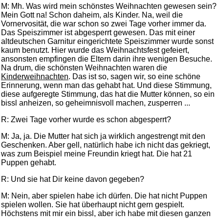
M: Mh. Was wird mein schönstes Weihnachten gewesen sein?
Mein Gott na! Schon daheim, als Kinder. Na, weil die
Vornervosität, die war schon so zwei Tage vorher immer da.
Das Speiszimmer ist abgesperrt gewesen. Das mit einer
altdeutschen Garnitur eingerichtete Speiszimmer wurde sonst
kaum benutzt. Hier wurde das Weihnachtsfest gefeiert,
ansonsten empfingen die Eltern darin ihre wenigen Besuche.
Na drum, die schönsten Weihnachten waren die
Kinderweihnachten
. Das ist so, sagen wir, so eine schöne
Erinnerung, wenn man das gehabt hat. Und diese Stimmung,
diese aufgeregte Stimmung, das hat die Mutter können, so ein
bissl anheizen, so geheimnisvoll machen, zusperren ...
R: Zwei Tage vorher wurde es schon abgesperrt?
M: Ja, ja. Die Mutter hat sich ja wirklich angestrengt mit den
Geschenken. Aber gell, natürlich habe ich nicht das gekriegt,
was zum Beispiel meine Freundin kriegt hat. Die hat 21
Puppen gehabt.
R: Und sie hat Dir keine davon gegeben?
M: Nein, aber spielen habe ich dürfen. Die hat nicht Puppen
spielen wollen. Sie hat überhaupt nicht gern gespielt.
Höchstens mit mir ein bissl, aber ich habe mit diesen ganzen