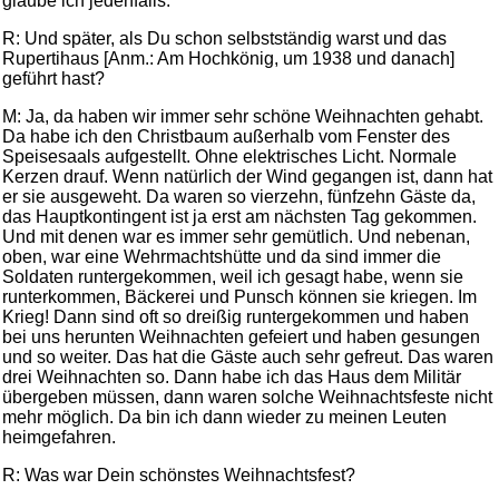
glaube ich jedenfalls.
R: Und später, als Du schon selbstständig warst und das
Rupertihaus [Anm.: Am Hochkönig, um 1938 und danach]
geführt hast?
M: Ja, da haben wir immer sehr schöne Weihnachten gehabt.
Da habe ich den Christbaum außerhalb vom Fenster des
Speisesaals aufgestellt. Ohne elektrisches Licht. Normale
Kerzen drauf. Wenn natürlich der Wind gegangen ist, dann hat
er sie ausgeweht. Da waren so vierzehn, fünfzehn Gäste da,
das Hauptkontingent ist ja erst am nächsten Tag gekommen.
Und mit denen war es immer sehr gemütlich. Und nebenan,
oben, war eine Wehrmachtshütte und da sind immer die
Soldaten runtergekommen, weil ich gesagt habe, wenn sie
runterkommen, Bäckerei und Punsch können sie kriegen. Im
Krieg! Dann sind oft so dreißig runtergekommen und haben
bei uns herunten Weihnachten gefeiert und haben gesungen
und so weiter. Das hat die Gäste auch sehr gefreut. Das waren
drei Weihnachten so. Dann habe ich das Haus dem Militär
übergeben müssen, dann waren solche Weihnachtsfeste nicht
mehr möglich. Da bin ich dann wieder zu meinen Leuten
heimgefahren.
R: Was war Dein schönstes Weihnachtsfest?