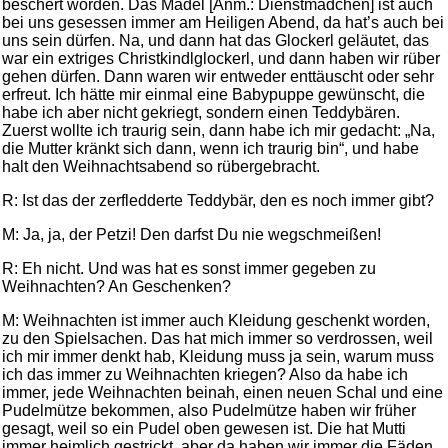
beschert worden. Das Mädel [Anm.: Dienstmädchen] ist auch
bei uns gesessen immer am Heiligen Abend, da hat’s auch bei
uns sein dürfen. Na, und dann hat das Glockerl geläutet, das
war ein extriges Christkindlglockerl, und dann haben wir rüber
gehen dürfen. Dann waren wir entweder enttäuscht oder sehr
erfreut. Ich hätte mir einmal eine Babypuppe gewünscht, die
habe ich aber nicht gekriegt, sondern einen Teddybären.
Zuerst wollte ich traurig sein, dann habe ich mir gedacht: „Na,
die Mutter kränkt sich dann, wenn ich traurig bin“, und habe
halt den Weihnachtsabend so rübergebracht.
R: Ist das der zerfledderte Teddybär, den es noch immer gibt?
M: Ja, ja, der Petzi! Den darfst Du nie wegschmeißen!
R: Eh nicht. Und was hat es sonst immer gegeben zu
Weihnachten? An Geschenken?
M: Weihnachten ist immer auch Kleidung geschenkt worden,
zu den Spielsachen. Das hat mich immer so verdrossen, weil
ich mir immer denkt hab, Kleidung muss ja sein, warum muss
ich das immer zu Weihnachten kriegen? Also da habe ich
immer, jede Weihnachten beinah, einen neuen Schal und eine
Pudelmütze bekommen, also Pudelmütze haben wir früher
gesagt, weil so ein Pudel oben gewesen ist. Die hat Mutti
immer heimlich gestrickt, aber da haben wir immer die Fäden