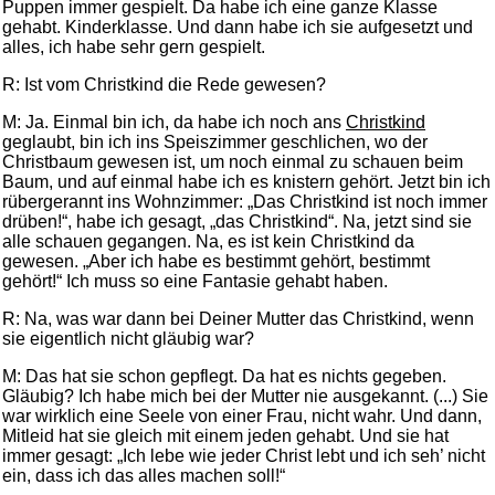
Puppen immer gespielt. Da habe ich eine ganze Klasse
gehabt. Kinderklasse. Und dann habe ich sie aufgesetzt und
alles, ich habe sehr gern gespielt.
R: Ist vom Christkind die Rede gewesen?
M: Ja. Einmal bin ich, da habe ich noch ans
Christkind
geglaubt, bin ich ins Speiszimmer geschlichen, wo der
Christbaum gewesen ist, um noch einmal zu schauen beim
Baum, und auf einmal habe ich es knistern gehört. Jetzt bin ich
rübergerannt ins Wohnzimmer: „Das Christkind ist noch immer
drüben!“, habe ich gesagt, „das Christkind“. Na, jetzt sind sie
alle schauen gegangen. Na, es ist kein Christkind da
gewesen. „Aber ich habe es bestimmt gehört, bestimmt
gehört!“ Ich muss so eine Fantasie gehabt haben.
R: Na, was war dann bei Deiner Mutter das Christkind, wenn
sie eigentlich nicht gläubig war?
M: Das hat sie schon gepflegt. Da hat es nichts gegeben.
Gläubig? Ich habe mich bei der Mutter nie ausgekannt. (...) Sie
war wirklich eine Seele von einer Frau, nicht wahr. Und dann,
Mitleid hat sie gleich mit einem jeden gehabt. Und sie hat
immer gesagt: „Ich lebe wie jeder Christ lebt und ich seh’ nicht
ein, dass ich das alles machen soll!“