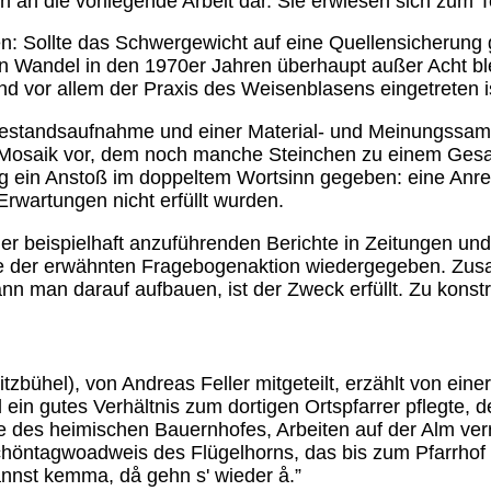
 an die vorliegende Arbeit dar. Sie erwiesen sich zum Tei
n: Sollte das Schwergewicht auf eine Quellensicherung g
ßen Wandel in den 1970er Jahren überhaupt außer Acht bl
d vor allem der Praxis des Weisenblasens eingetreten i
 Bestandsaufnahme und einer Material- und Meinungssamm
Mosaik vor, dem noch manche Steinchen zu einem Gesamt
ag ein Anstoß im doppeltem Wortsinn gegeben: eine Anre
Erwartungen nicht erfüllt wurden.
er beispielhaft anzuführenden Berichte in Zeitungen und
wie der erwähnten Fragebogenaktion wiedergegeben. Z
n man darauf aufbauen, ist der Zweck erfüllt. Zu konstru
tzbühel), von Andreas Feller mitgeteilt, erzählt von ein
in gutes Verhältnis zum dortigen Ortspfarrer pflegte, 
 des heimischen Bauernhofes, Arbeiten auf der Alm verr
höntagwoadweis des Flügelhorns, das bis zum Pfarrhof z
ånnst kemma, då gehn s' wieder å.”