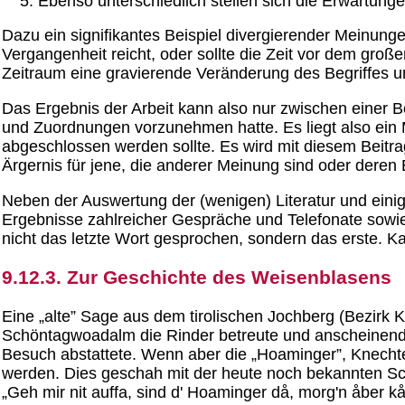
Ebenso unterschiedlich stellen sich die Erwartungen
Dazu ein signifikantes Beispiel divergierender Meinunge
Vergangenheit reicht, oder sollte die Zeit vor dem gro
Zeitraum eine gravierende Veränderung des Begriffes un
Das Ergebnis der Arbeit kann also nur zwischen einer
und Zuordnungen vorzunehmen hatte. Es liegt also ein 
abgeschlossen werden sollte. Es wird mit diesem Beitr
Ärgernis für jene, die anderer Meinung sind oder deren 
Neben der Auswertung der (wenigen) Literatur und einig
Ergebnisse zahlreicher Gespräche und Telefonate so
nicht das letzte Wort gesprochen, sondern das erste. Kan
9.12.3. Zur Geschichte des Weisenblasens
Eine „alte” Sage aus dem tirolischen Jochberg (Bezirk Ki
Schöntagwoadalm die Rinder betreute und anscheinend e
Besuch abstattete. Wenn aber die „Hoaminger”, Knechte
werden. Dies geschah mit der heute noch bekannten Sc
„Geh mir nit auffa, sind d' Hoaminger då, morg'n åber k