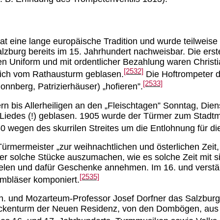
at eine lange europäische Tradition und wurde teilweise
lzburg bereits im 15. Jahrhundert nachweisbar. Die erst
n Uniform und mit ordentlicher Bezahlung waren Christ
[2532]
ich vom Rathausturm geblasen.
Die Hoftrompeter d
[2533]
Nonnberg, Patrizierhäuser) „hofieren”.
ern bis Allerheiligen an den „Fleischtagen” Sonntag, D
n Liedes (!) geblasen. 1905 wurde der Türmer zum Stadt
 wegen des skurrilen Streites um die Entlohnung für di
Türmermeister „zur weihnachtlichen und österlichen Zeit,
solche Stücke auszumachen, wie es solche Zeit mit sich
elen und dafür Geschenke annehmen. Im 16. und verstärk
[2535]
rmbläser komponiert.
sen. und Mozarteum-Professor Josef Dorfner das Salzbur
kenturm der Neuen Residenz, von den Dombögen, aus d