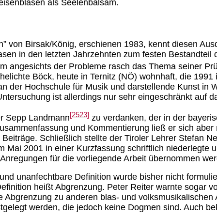
eisenblasen als Seelenbalsam.
 von Birsak/König, erschienen 1983, kennt diesen Ausdr
sen in den letzten Jahrzehnten zum festen Bestandteil 
m angesichts der Probleme rasch das Thema seiner Prü
helichte Böck, heute in Ternitz (NÖ) wohnhaft, die 1991 
 an der Hochschule für Musik und darstellende Kunst i
tersuchung ist allerdings nur sehr eingeschränkt auf d
[2523]
oler Sepp Landmann
zu verdanken, der in der bayeri
usammenfassung und Kommentierung ließ er sich aber ni
Beiträge. Schließlich stellte der Tiroler Lehrer Stefan
 Mai 2001 in einer Kurzfassung schriftlich niederlegte und
e Anregungen für die vorliegende Arbeit übernommen we
nd unanfechtbare Definition wurde bisher nicht formulier
finition heißt Abgrenzung. Peter Reiter warnte sogar vo
ne Abgrenzung zu anderen blas- und volksmusikalischen
estgelegt werden, die jedoch keine Dogmen sind. Auch be