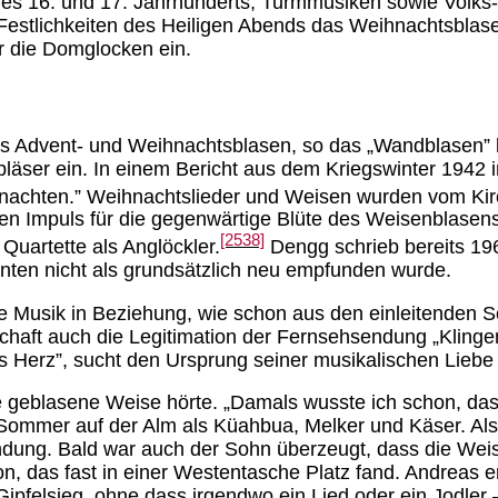
es 16. und 17. Jahrhunderts, Turmmusiken sowie Volks-
n Festlichkeiten des Heiligen Abends das Weihnachtsblase
hr die Domglocken ein.
es Advent- und Weihnachtsblasen, so das „Wandblasen” 
ser ein. In einem Bericht aus dem Kriegswinter 1942 in
nachten.” Weihnachtslieder und Weisen wurden vom Kir
n Impuls für die gegenwärtige Blüte des Weisenblasens
[2538]
Quartette als Anglöckler.
Dengg schrieb bereits 196
anten nicht als grundsätzlich neu empfunden wurde.
die Musik in Beziehung, wie schon aus den einleitenden 
schaft auch die Legitimation der Fernsehsendung „Kling
erz”, sucht den Ursprung seiner musikalischen Liebe e
ine geblasene Weise hörte. „Damals wusste ich schon, da
g Sommer auf der Alm als Küahbua, Melker und Käser. Als
indung. Bald war auch der Sohn überzeugt, dass die We
n, das fast in einer Westentasche Platz fand. Andreas e
pfelsieg, ohne dass irgendwo ein Lied oder ein Jodler –