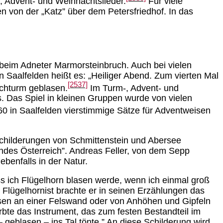
, Advent- und Weihnachtslieder.
Für viele
n von der „Katz” über dem Petersfriedhof. In das
beim Adneter Marmorsteinbruch. Auch bei vielen
 Saalfelden heißt es: „Heiliger Abend. Zum vierten Mal
[2537]
chturm geblasen.
Im Turm-, Advent- und
. Das Spiel in kleinen Gruppen wurde von vielen
0 in Saalfelden vierstimmige Sätze für Adventweisen
Schilderungen von Schmittenstein und Abersee
endes Österreich”. Andreas Feller, von dem Sepp
benfalls in der Natur.
ss ich Flügelhorn blasen werde, wenn ich einmal groß
 Flügelhornist brachte er in seinen Erzählungen das
isen an einer Felswand oder von Anhöhen und Gipfeln
rbte das Instrument, das zum festen Bestandteil im
 geblasen – ins Tal tönte.” An diese Schilderung wird