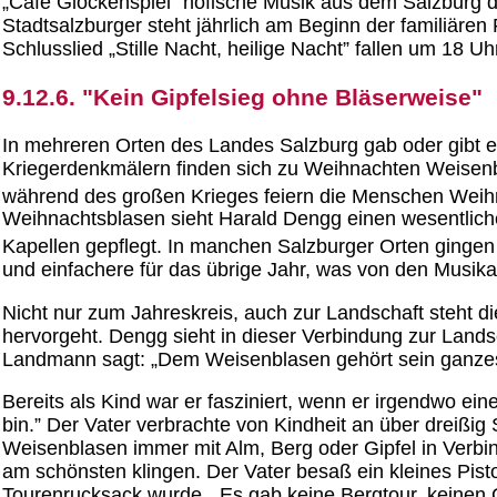
„Café Glockenspiel” höfische Musik aus dem Salzburg d
Stadtsalzburger steht jährlich am Beginn der familiäre
Schlusslied „Stille Nacht, heilige Nacht” fallen um 18 U
9.12.6. "Kein Gipfelsieg ohne Bläserweise"
In mehreren Orten des Landes Salzburg gab oder gibt 
Kriegerdenkmälern finden sich zu Weihnachten Weisenblä
während des großen Krieges feiern die Menschen Weih
Weihnachtsblasen sieht Harald Dengg einen wesentliche
Kapellen gepflegt. In manchen Salzburger Orten gingen 
und einfachere für das übrige Jahr, was von den Musik
Nicht nur zum Jahreskreis, auch zur Landschaft steht 
hervorgeht. Dengg sieht in dieser Verbindung zur Land
Landmann sagt: „Dem Weisenblasen gehört sein ganzes H
Bereits als Kind war er fasziniert, wenn er irgendwo e
bin.” Der Vater verbrachte von Kindheit an über dreißi
Weisenblasen immer mit Alm, Berg oder Gipfel in Verb
am schönsten klingen. Der Vater besaß ein kleines Pisto
Tourenrucksack wurde. „Es gab keine Bergtour, keinen Gi