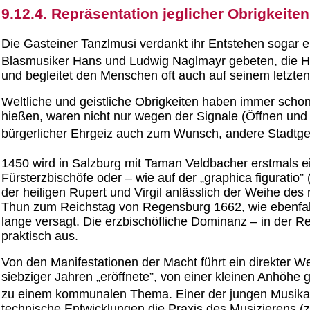
9.12.4. Repräsentation jeglicher Obrigkeiten
Die Gasteiner Tanzlmusi verdankt ihr Entstehen sogar e
Blasmusiker Hans und Ludwig Naglmayr gebeten, die Hoc
und begleitet den Menschen oft auch auf seinem letzte
Weltliche und geistliche Obrigkeiten haben immer schon
hießen, waren nicht nur wegen der Signale (Öffnen und S
bürgerlicher Ehrgeiz auch zum Wunsch, andere Stadtg
1450 wird in Salzburg mit Taman Veldbacher erstmals e
Fürsterzbischöfe oder – wie auf der „graphica figuratio
der heiligen Rupert und Virgil anlässlich der Weihe 
Thun zum Reichstag von Regensburg 1662, wie ebenfall
lange versagt. Die erzbischöfliche Dominanz – in der 
praktisch aus.
Von den Manifestationen der Macht führt ein direkter 
siebziger Jahren „eröffnete”, von einer kleinen Anhöhe 
zu einem kommunalen Thema. Einer der jungen Musikant
technische Entwicklungen die Praxis des Musizierens (z