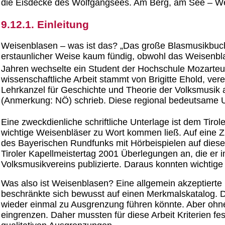
die Eisdecke des Wolfgangsees. Am Berg, am See – W
9.12.1. Einleitung
Weisenblasen – was ist das? „Das große Blasmusikbuch”
erstaunlicher Weise kaum fündig, obwohl das Weisenbla
Jahren wechselte ein Student der Hochschule Mozarteu
wissenschaftliche Arbeit stammt von Brigitte Ehold, vere
Lehrkanzel für Geschichte und Theorie der Volksmusik
(Anmerkung: NÖ) schrieb. Diese regional bedeutsame Un
Eine zweckdienliche schriftliche Unterlage ist dem Tir
wichtige Weisenbläser zu Wort kommen ließ. Auf eine Z
des Bayerischen Rundfunks mit Hörbeispielen auf diese 
Tiroler Kapellmeistertag 2001 Überlegungen an, die er im
Volksmusikvereins publizierte. Daraus konnten wichtig
Was also ist Weisenblasen? Eine allgemein akzeptierte u
beschränkte sich bewusst auf einen Merkmalskatalog. De
wieder einmal zu Ausgrenzung führen könnte. Aber oh
eingrenzen. Daher mussten für diese Arbeit Kriterien f