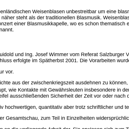
penländischen Weisenblasen unbestreitbar um eine blasm
näher steht als der traditionellen Blasmusik. Weisenbla
onzert einer Blasmusikkapelle, wo es schon thematisch
nannt.
uidold und Ing. Josef Wimmer vom Referat Salzburger V
uss erfolgte im Spätherbst 2001. Die Vorarbeiten wurde
ur vor.
chte aus der zwischenkriegszeit ausdehnen zu können, 
upt, wie Kontakte mit Gewährsleuten insbesondere in d
eifel ausschließenden Sicherheit der Zeit vor oder nac
v hochwertigen, quantitativ aber trotz schriftlicher und
der Gesamtschau, zum Teil in Einzelheiten widersprüchli