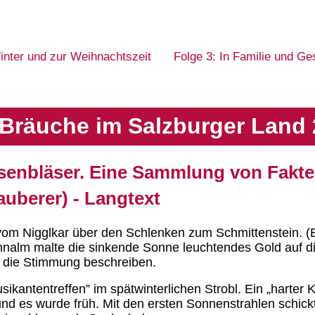
inter und zur Weihnachtszeit
Folge 3: In Familie und Ge
Bräuche im Salzburger Land 
isenbläser. Eine Sammlung von Fakt
auberer) - Langtext
om Nigglkar über den Schlenken zum Schmittenstein. (B
ennalm malte die sinkende Sonne leuchtendes Gold auf d
e die Stimmung beschreiben.
sikantentreffen” im spätwinterlichen Strobl. Ein „harte
, und es wurde früh. Mit den ersten Sonnenstrahlen schi