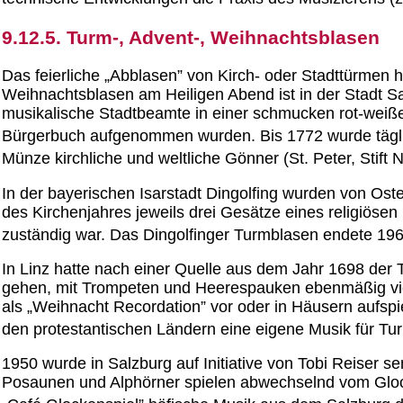
9.12.5. Turm-, Advent-, Weihnachtsblasen
Das feierliche „Abblasen” von Kirch- oder Stadttürmen h
Weihnachtsblasen am Heiligen Abend ist in der Stadt Sa
musikalische Stadtbeamte in einer schmucken rot-weiße
Bürgerbuch aufgenommen wurden. Bis 1772 wurde tägl
Münze kirchliche und weltliche Gönner (St. Peter, Stift 
In der bayerischen Isarstadt Dingolfing wurden von Ost
des Kirchenjahres jeweils drei Gesätze eines religiöse
zuständig war. Das Dingolfinger Turmblasen endete 1960
In Linz hatte nach einer Quelle aus dem Jahr 1698 der 
gehen, mit Trompeten und Heerespauken ebenmäßig vier 
als „Weihnacht Recordation” vor oder in Häusern aufspi
den protestantischen Ländern eine eigene Musik für Tu
1950 wurde in Salzburg auf Initiative von Tobi Reiser 
Posaunen und Alphörner spielen abwechselnd vom Gloc