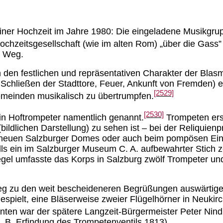
iner Hochzeit im Jahre 1980: Die eingeladene Musikgrupp
hzeitsgesellschaft (wie im alten Rom) „über die Gass” 
n Weg.
 den festlichen und repräsentativen Charakter der Blasm
chließen der Stadttore, Feuer, Ankunft von Fremden) ein
[2529]
emeinden musikalisch zu übertrumpfen.
[2530]
in Hoftrompeter namentlich genannt.
Trompeten ers
” (bildlichen Darstellung) zu sehen ist – bei der Reliq
des neuen Salzburger Domes oder auch beim pompösen Ein
s ein im Salzburger Museum C. A. aufbewahrter Stich z
Regel umfasste das Korps in Salzburg zwölf Trompeter u
Weg zu den weit bescheideneren Begrüßungen auswärtige
gespielt, eine Bläserweise zweier Flügelhörner in Neuki
en war der spätere Langzeit-Bürgermeister Peter Nindl
. B. Erfindung des Trompetenventils 1813).