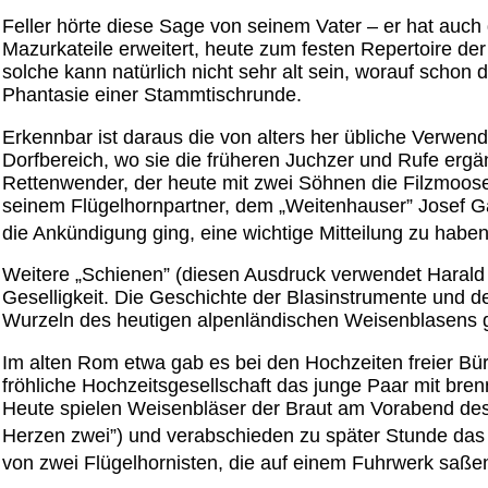
Feller hörte diese Sage von seinem Vater – er hat auch
Mazurkateile erweitert, heute zum festen Repertoire de
solche kann natürlich nicht sehr alt sein, worauf scho
Phantasie einer Stammtischrunde.
Erkennbar ist daraus die von alters her übliche Verwend
Dorfbereich, wo sie die früheren Juchzer und Rufe erg
Rettenwender, der heute mit zwei Söhnen die Filzmooser
seinem Flügelhornpartner, dem „Weitenhauser” Josef 
die Ankündigung ging, eine wichtige Mitteilung zu haben
Weitere „Schienen” (diesen Ausdruck verwendet Harald
Geselligkeit. Die Geschichte der Blasinstrumente und de
Wurzeln des heutigen alpenländischen Weisenblasens 
Im alten Rom etwa gab es bei den Hochzeiten freier Bü
fröhliche Hochzeitsgesellschaft das junge Paar mit br
Heute spielen Weisenbläser der Braut am Vorabend des 
Herzen zwei”) und verabschieden zu später Stunde das 
von zwei Flügelhornisten, die auf einem Fuhrwerk saßen