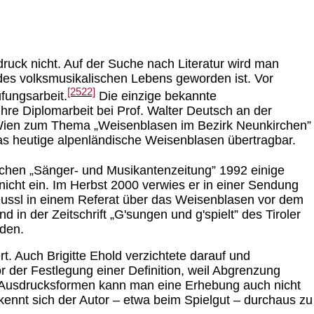
uck nicht. Auf der Suche nach Literatur wird man
des volksmusikalischen Lebens geworden ist. Vor
[2522]
fungsarbeit.
Die einzige bekannte
ihre Diplomarbeit bei Prof. Walter Deutsch an der
n Wien zum Thema „Weisenblasen im Bezirk Neunkirchen”
as heutige alpenländische Weisenblasen übertragbar.
schen „Sänger- und Musikantenzeitung” 1992 einige
cht ein. Im Herbst 2000 verwies er in einer Sendung
 Neussl in einem Referat über das Weisenblasen vor dem
 in der Zeitschrift „G'sungen und g'spielt” des Tiroler
rden.
t. Auch Brigitte Ehold verzichtete darauf und
r der Festlegung einer Definition, weil Abgrenzung
 Ausdrucksformen kann man eine Erhebung auch nicht
kennt sich der Autor – etwa beim Spielgut – durchaus zu