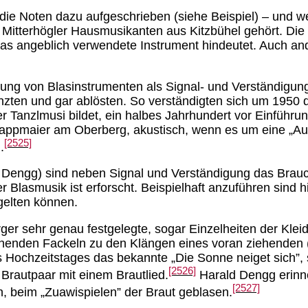
 die Noten dazu aufgeschrieben (siehe Beispiel) – und 
r Mitterhögler Hausmusikanten aus Kitzbühel gehört. Di
n das angeblich verwendete Instrument hindeutet. Auch a
ung von Blasinstrumenten als Signal- und Verständigungs
änzten und gar ablösten. So verständigten sich um 1950
 Tanzlmusi bildet, ein halbes Jahrhundert vor Einführu
Gappmaier am Oberberg, akustisch, wenn es um eine „A
[2525]
.
 Dengg) sind neben Signal und Verständigung das Brauch
r Blasmusik ist erforscht. Beispielhaft anzuführen sind 
gelten können.
rger sehr genau festgelegte, sogar Einzelheiten der Kl
ennenden Fackeln zu den Klängen eines voran ziehenden 
Hochzeitstages das bekannte „Die Sonne neiget sich”, s
[2526]
Brautpaar mit einem Brautlied.
Harald Dengg erinner
[2527]
, beim „Zuawispielen” der Braut geblasen.