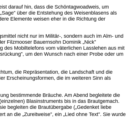
weist darauf hin, dass die Schöntagwoadweis, um
e „Sage” über die Entstehung des Weisenblasens als
ndere Elemente weisen eher in die Richtung der
mittel nicht nur im Militär-, sondern auch im Alm- und
 der Filzmooser Bauernsohn Dominik „Nick”
ng des Mobiltelefons vom väterlichen Lasslehen aus mit
usrückung”, um den Wunsch nach einer Probe oder um
tum, die Repräsentation, die Landschaft und die
hier Erscheinungsformen, die im weiteren Sinn als
eidung bestimmende Bräuche. Am Abend begleitete die
(einzelnen) Blasinstruments bis in das Brautgemach.
ie begleiten die Brautübergabe („Gedenket liebe
t an die „Zureitweise”, ein „Lied ohne Text”. Sie wurde