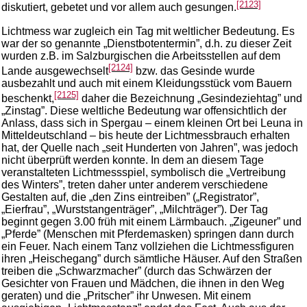
[2123]
diskutiert, gebetet und vor allem auch gesungen.
Lichtmess war zugleich ein Tag mit weltlicher Bedeutung. Es
war der so genannte „Dienstbotentermin”, d.h. zu dieser Zeit
wurden z.B. im Salzburgischen die Arbeitsstellen auf dem
[2124]
Lande ausgewechselt
bzw. das Gesinde wurde
ausbezahlt und auch mit einem Kleidungsstück vom Bauern
[2125]
beschenkt,
daher die Bezeichnung „Gesindeziehtag” und
„Zinstag”. Diese weltliche Bedeutung war offensichtlich der
Anlass, dass sich in Spergau – einem kleinen Ort bei Leuna in
Mitteldeutschland – bis heute der Lichtmessbrauch erhalten
hat, der Quelle nach „seit Hunderten von Jahren”, was jedoch
nicht überprüft werden konnte. In dem an diesem Tage
veranstalteten Lichtmessspiel, symbolisch die „Vertreibung
des Winters”, treten daher unter anderem verschiedene
Gestalten auf, die „den Zins eintreiben” („Registrator”,
„Eierfrau”, „Wurststangenträger”, „Milchträger”). Der Tag
beginnt gegen 3.00 früh mit einem Lärmbauch. „Zigeuner” und
„Pferde” (Menschen mit Pferdemasken) springen dann durch
ein Feuer. Nach einem Tanz vollziehen die Lichtmessfiguren
ihren „Heischegang” durch sämtliche Häuser. Auf den Straßen
treiben die „Schwarzmacher” (durch das Schwärzen der
Gesichter von Frauen und Mädchen, die ihnen in den Weg
geraten) und die „Pritscher” ihr Unwesen. Mit einem