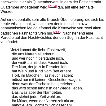
nachweist, hier als Quatembervers, in dem der Fastentermin
[2134]
Quatember angegeben wird,
d.h. auf eine sehr alte
Wurzel.
Auf eine ebenfalls sehr alte Brauch-Überlieferung, die sich bis
heute erhalten hat, weist neben der tritonischen bzw.
pentatonischen Melodieformel die Kernweise von zwei alten
[2135]
badischen Fastnachtsrufen hin.
Nachstehend eine
Parodie auf den Nachtwächter, der den Beginn der Fastnacht
verkündet:
”Jetzt kommt die liebe Fastenzeit,
die uns Narren all erfreut;
und wer noch nit erstande isch,
der weiß au nit, dass Fasnet isch.
Der Narr, der jetzt in Freuden lebt,
hat Weib und Kind' vom Bett erhebt.
Hört, ihr Mädchen, lasst euch sagen:
müsst nur mit keinem Gescheiten wagen;
denn was der Gscheite hat getrieben,
das wird schon längst in der Wiege liegen.
Das, was aber der Narr getan,
das stehet jeder Zeit wohl an.
Ihr Mütter, wenn der Narrenzeit tritt an,
hängt euern Töchtern Schlösser an!