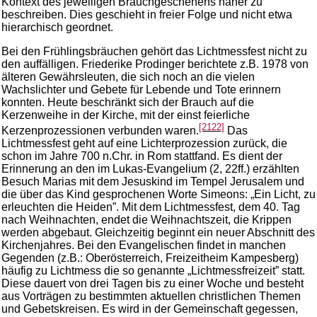
Kontext des jeweiligen Brauchgeschehens näher zu
beschreiben. Dies geschieht in freier Folge und nicht etwa
hierarchisch geordnet.
Bei den Frühlingsbräuchen gehört das Lichtmessfest nicht zu
den auffälligen. Friederike Prodinger berichtete z.B. 1978 von
älteren Gewährsleuten, die sich noch an die vielen
Wachslichter und Gebete für Lebende und Tote erinnern
konnten. Heute beschränkt sich der Brauch auf die
Kerzenweihe in der Kirche, mit der einst feierliche
[2122]
Kerzenprozessionen verbunden waren.
Das
Lichtmessfest geht auf eine Lichterprozession zurück, die
schon im Jahre 700 n.Chr. in Rom stattfand. Es dient der
Erinnerung an den im Lukas-Evangelium (2, 22ff.) erzählten
Besuch Marias mit dem Jesuskind im Tempel Jerusalem und
die über das Kind gesprochenen Worte Simeons: „Ein Licht, zu
erleuchten die Heiden”. Mit dem Lichtmessfest, dem 40. Tag
nach Weihnachten, endet die Weihnachtszeit, die Krippen
werden abgebaut. Gleichzeitig beginnt ein neuer Abschnitt des
Kirchenjahres. Bei den Evangelischen findet in manchen
Gegenden (z.B.: Oberösterreich, Freizeitheim Kampesberg)
häufig zu Lichtmess die so genannte „Lichtmessfreizeit” statt.
Diese dauert von drei Tagen bis zu einer Woche und besteht
aus Vorträgen zu bestimmten aktuellen christlichen Themen
und Gebetskreisen. Es wird in der Gemeinschaft gegessen,