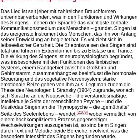
Das Lied ist seit jeher mit zahlreichen Brauchformen
untrennbar verbunden, was in den Funktionen und Wirkungen
des Singens – neben der Sprache das wichtigste zentrale
Kommunikationsmedium des Menschen – gründet. Singen ist
das ureigenste Instrument des Menschen, das ihn von Anfang
seiner Entwicklung an begleitet hat. Es vollzieht sich in
leibseelischer Ganzheit. Die Erlebnisweisen des Singen sind
total und führen in Extremformen bis zu Ekstase und Trance.
Die Wirkung des Singens ist neurophysiologisch begründet,
was insbesondere mit den Funktionen des limbischen
Systems, einem Randgebiet zwischen Großhirn und
Gehirnstamm, zusammenhängt: es beeinflusst die hormonale
Steuerung und das vegetative Nervensystem; starke
emotionale Reize gehen von ihm aus. Legt man zudem die
These des Neurologen I. Stransky (1904) zugrunde, wonach
sich Sprache an die Noopsyche – die verstandesmäßige,
intellektuelle Seite der menschlichen Psyche – und die
Musik/das Singen an die Thymopsyche – die „gemüthafte”
[2109]
Seite des Seelenlebens – wendet,
wobei vermutlich von
einem hochkomplizierten Prozess gegenseitiger
Wechselwirkungen auszugehen ist, so sind beim Singen
durch Text und Melodie beide Bereiche involviert, was die
besondere Intensität des Singens begründen würde.