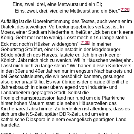
Eins, zwei, drei, eine Mettwurst und ein Ei;
[2129]
Eins, zwei, drei, vier, eine Mettwurst und ein Bier.”
Auffällig ist die Übereinstimmung des Textes, auch wenn er im
Dialekt des jeweiligen Verbreitungsgebietes verfasst ist. In
Moers, einer Stadt am Niederrhein, heißt er „Ick ben der kleene
König. Gebt mer net to wenig. Losst mech nit su lange stohn.
[2130]
Eck mot noch'n Hüsken widdergohn”.
In meiner
Geburtstag Staßfurt, einer Kleinstadt in der Magdeburger
Börde nördlich des Harzes, lautete er: „Ich bin en kleener
Könich. Jäbt mich nich zu wenich. Will'n Häuschen weiterjehn.
Lasst mich nich zu lange stehn.” Wir haben diesen Kindervers
in den 30er und 40er Jahren nur im engsten Nachbarkreis und
bei Geschäftsleuten, die wir persönlich kannten, gesungen,
also eher unauffällig. Es war übrigens der einzige öffentliche
Jahresbrauch in dieser überwiegend von Industrie- und
Landarbeitern geprägten Stadt. Selbst die
Fronleichnamsprozession fand nur rund um die Pfarrkirche
hinter hohen Mauern statt, die neben Häuserzeilen das
Kirchenareal abschirmte. Zu bedenken ist allerdings, dass es
sich um die NS-Zeit, später DDR-Zeit, und um eine
katholische Diaspora in einem evangelisch geprägten Land
handelte.