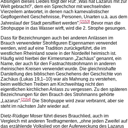
Absingen dieses Liedes folgt der Ruf: ‚Was hat Lazarus mit zur
Welt gebracht?', dem ein Sprechchor mit wechselnden
Vierzeilern antwortet, in denen nach karnevalistischer
Gepflogenheit Geschehnisse, Personen, Unarten u.ä. aus dem
[2153]
Jahreslauf der Stadt persifliert werden”.
Bevor man die
Strohpuppe in das Wasser wirft, wird die 2. Strophe gesungen.
Dass für Bezeichnungen auch bei anderen Anlässen im
Brauch verwendeter Strohfiguren Eigennamen verwendet
werden, wird auf eine Tradition zurückgeführt, die im
westlichen Rheinland sowie in der Nordeifel heimisch ist.
Häufig wird hierbei der Kirmesmann „Zachäus” genannt, ein
Name, der auch für den Fastnachtsstrohmann in anderen
rheinischen Kreisen verwendet wurde. Die gleichnishafte
Darstellung des biblischen Geschehens der Geschichte von
Zachäus (Lukas 19,1–10) war als Mahnung zu verstehen,
beim weltlichen Treiben am Kirchweihtag nicht den
eigentlichen kirchlichen Anlass zu vergessen. Zu den späteren
Bezeichnungen für den Brauch des Strohmanns gehörte
[2154]
„Lazarus”.
Die Strohpuppe wird zwar verbrannt, aber sie
steht im nächsten Jahr wieder auf.
Dietz-Rüdiger Moser führt dieses Brauchlied, auch im
Vergleich mit anderen Textfragmenten, „ohne jeden Zweifel auf
das erzählende Volkslied von der Auferweckung des Lazarus