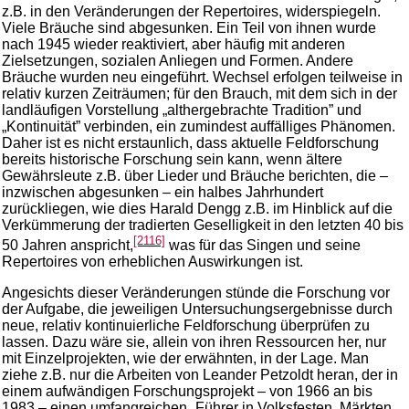
z.B. in den Veränderungen der Repertoires, widerspiegeln.
Viele Bräuche sind abgesunken. Ein Teil von ihnen wurde
nach 1945 wieder reaktiviert, aber häufig mit anderen
Zielsetzungen, sozialen Anliegen und Formen. Andere
Bräuche wurden neu eingeführt. Wechsel erfolgen teilweise in
relativ kurzen Zeiträumen; für den Brauch, mit dem sich in der
landläufigen Vorstellung „althergebrachte Tradition” und
„Kontinuität” verbinden, ein zumindest auffälliges Phänomen.
Daher ist es nicht erstaunlich, dass aktuelle Feldforschung
bereits historische Forschung sein kann, wenn ältere
Gewährsleute z.B. über Lieder und Bräuche berichten, die –
inzwischen abgesunken – ein halbes Jahrhundert
zurückliegen, wie dies Harald Dengg z.B. im Hinblick auf die
Verkümmerung der tradierten Geselligkeit in den letzten 40 bis
[2116]
50 Jahren anspricht,
was für das Singen und seine
Repertoires von erheblichen Auswirkungen ist.
Angesichts dieser Veränderungen stünde die Forschung vor
der Aufgabe, die jeweiligen Untersuchungsergebnisse durch
neue, relativ kontinuierliche Feldforschung überprüfen zu
lassen. Dazu wäre sie, allein von ihren Ressourcen her, nur
mit Einzelprojekten, wie der erwähnten, in der Lage. Man
ziehe z.B. nur die Arbeiten von Leander Petzoldt heran, der in
einem aufwändigen Forschungsprojekt – von 1966 an bis
1983 – einen umfangreichen „Führer in Volksfesten, Märkten