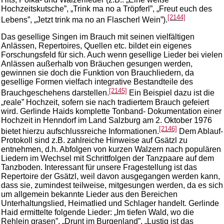
Hochzeitskutsche”, „Trink ma no a Tröpferl”, „Freut euch des
[2144]
Lebens”, „Jetzt trink ma no an Flascherl Wein”).
Das gesellige Singen im Brauch mit seinen vielfältigen
Anlässen, Repertoires, Quellen etc. bildet ein eigenes
Forschungsfeld für sich. Auch wenn gesellige Lieder bei vielen
Anlässen außerhalb von Bräuchen gesungen werden,
gewinnen sie doch die Funktion von Brauchliedern, da
gesellige Formen vielfach integrative Bestandteile des
[2145]
Brauchgeschehens darstellen.
Ein Beispiel dazu ist die
„reale” Hochzeit, sofern sie nach tradiertem Brauch gefeiert
wird. Gerlinde Haids komplette Tonband- Dokumentation einer
Hochzeit in Henndorf im Land Salzburg am 2. Oktober 1976
[2146]
bietet hierzu aufschlussreiche Informationen.
Dem Ablauf-
Protokoll sind z.B. zahlreiche Hinweise auf Gsätzl zu
entnehmen, d.h. Abfolgen von kurzen Walzern nach populären
Liedern im Wechsel mit Schrittfolgen der Tanzpaare auf dem
Tanzboden. Interessant für unsere Fragestellung ist das
Repertoire der Gsätzl, weil davon ausgegangen werden kann,
dass sie, zumindest teilweise, mitgesungen werden, da es sich
um allgemein bekannte Lieder aus den Bereichen
Unterhaltungslied, Heimatlied und Schlager handelt. Gerlinde
Haid ermittelte folgende Lieder: „Im tiefen Wald, wo die
Rehlein grasen”, „Drunt im Burgenland”, „Lustig ist das