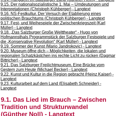
9.15. Der nationalsozialistische 1. Mai – Umdeutungen und
Interpretationen (Christoph Kühberger) - Langtext
9.16. NS-Festkultur. Der Versuch der Etablierung eines
politischen Brauchtums (Christoph Kühberger) - Langtext
9.17. Fest- und Weihespiele der Zwischenkriegszeit (Karl
Müller) - Langtext
9.18. „Das Salzburger Große Welttheater“ - Hugo von
Hofmannsthals Programmstück der Salzburger Festspiele und
die „Konservative Revolution“ (Karl Müller) - Langtext
9.19. Sommer der Kunst (Mario Jandrokovic) - Langtext
9.20. Museum öffne dich – Möglichkeiten, die lokalen und
regionalen Schatzkästchen ins rechte Licht zu rücken (Dagmar
Bittricher) - Langtext
9.21. Das Salzburger Freilichtmuseum. Eine Brücke vom
Gestern zum Heute (Michael Becker) - Langtext
9.22. Kunst und Kultur in die Region gebracht (Heinz Kaiser) -
Langtext
9.23. Kulturarbeit auf dem Land (Elisabeth Schneider) -
Langtext
9.1. Das Lied im Brauch – Zwischen
Tradition und Strukturwandel
(Günther Noll) - Langtext