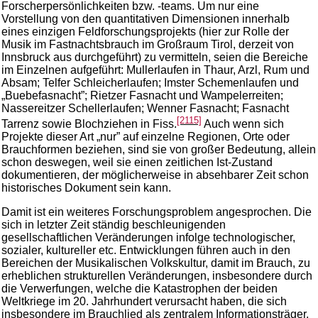
Forscherpersönlichkeiten bzw. -teams. Um nur eine
Vorstellung von den quantitativen Dimensionen innerhalb
eines einzigen Feldforschungsprojekts (hier zur Rolle der
Musik im Fastnachtsbrauch im Großraum Tirol, derzeit von
Innsbruck aus durchgeführt) zu vermitteln, seien die Bereiche
im Einzelnen aufgeführt: Mullerlaufen in Thaur, Arzl, Rum und
Absam; Telfer Schleicherlaufen; Imster Schemenlaufen und
„Buebefasnacht”; Rietzer Fasnacht und Wampelerreiten;
Nassereitzer Schellerlaufen; Wenner Fasnacht; Fasnacht
[2115]
Tarrenz sowie Blochziehen in Fiss.
Auch wenn sich
Projekte dieser Art „nur” auf einzelne Regionen, Orte oder
Brauchformen beziehen, sind sie von großer Bedeutung, allein
schon deswegen, weil sie einen zeitlichen Ist-Zustand
dokumentieren, der möglicherweise in absehbarer Zeit schon
historisches Dokument sein kann.
Damit ist ein weiteres Forschungsproblem angesprochen. Die
sich in letzter Zeit ständig beschleunigenden
gesellschaftlichen Veränderungen infolge technologischer,
sozialer, kultureller etc. Entwicklungen führen auch in den
Bereichen der Musikalischen Volkskultur, damit im Brauch, zu
erheblichen strukturellen Veränderungen, insbesondere durch
die Verwerfungen, welche die Katastrophen der beiden
Weltkriege im 20. Jahrhundert verursacht haben, die sich
insbesondere im Brauchlied als zentralem Informationsträger,