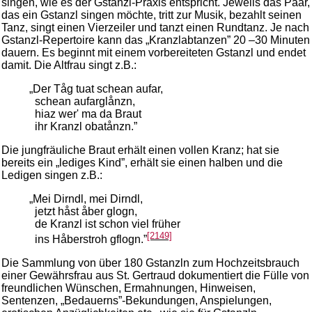
singen, wie es der Gstanzl-Praxis entspricht. Jeweils das Paar,
das ein Gstanzl singen möchte, tritt zur Musik, bezahlt seinen
Tanz, singt einen Vierzeiler und tanzt einen Rundtanz. Je nach
Gstanzl-Repertoire kann das „Kranzlabtanzen” 20 –30 Minuten
dauern. Es beginnt mit einem vorbereiteten Gstanzl und endet
damit. Die Altfrau singt z.B.:
„Der Tåg tuat schean aufar,
schean aufarglånzn,
hiaz wer' ma da Braut
ihr Kranzl obatånzn.”
Die jungfräuliche Braut erhält einen vollen Kranz; hat sie
bereits ein „lediges Kind”, erhält sie einen halben und die
Ledigen singen z.B.:
„Mei Dirndl, mei Dirndl,
jetzt håst åber glogn,
de Kranzl ist schon viel früher
[2149]
ins Håberstroh gflogn.”
Die Sammlung von über 180 Gstanzln zum Hochzeitsbrauch
einer Gewährsfrau aus St. Gertraud dokumentiert die Fülle von
freundlichen Wünschen, Ermahnungen, Hinweisen,
Sentenzen, „Bedauerns”-Bekundungen, Anspielungen,