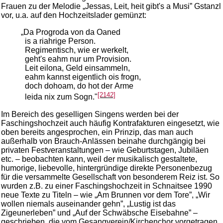
Frauen zu der Melodie „Jessas, Leit, heit gibt's a Musi” Gstanzl
vor, u.a. auf den Hochzeitslader gemünzt:
„Da Progroda von da Oaned
is a riahrige Person.
Regimentisch, wie er werkelt,
geht's eahm nur um Provision.
Leit eilona, Geld einsammeln,
eahm kannst eigentlich ois frogn,
doch dohoam, do hot der Arme
[2142]
leida nix zum Sogn."
Im Bereich des geselligen Singens werden bei der
Faschingshochzeit auch häufig Kontrafakturen eingesetzt, wie
oben bereits angesprochen, ein Prinzip, das man auch
außerhalb von Brauch-Anlässen beinahe durchgängig bei
privaten Festveranstaltungen – wie Geburtstagen, Jubiläen
etc. – beobachten kann, weil der musikalisch gestaltete,
humorige, liebevolle, hintergründige direkte Personenbezug
für die versammelte Gesellschaft von besonderem Reiz ist. So
wurden z.B. zu einer Faschingshochzeit in Schnaitsee 1990
neue Texte zu Titeln – wie „Am Brunnen vor dem Tore”, „Wir
wollen niemals auseinander gehn”, „Lustig ist das
Zigeunerleben” und „Auf der Schwäbsche Eisebahne” –
geschrieben, die vom Gesangverein/Kirchenchor vorgetragen