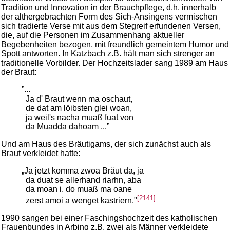
Tradition und Innovation in der Brauchpflege, d.h. innerhalb
der althergebrachten Form des Sich-Ansingens vermischen
sich tradierte Verse mit aus dem Stegreif erfundenen Versen,
die, auf die Personen im Zusammenhang aktueller
Begebenheiten bezogen, mit freundlich gemeintem Humor und
Spott antworten. In Katzbach z.B. hält man sich strenger an
traditionelle Vorbilder. Der Hochzeitslader sang 1989 am Haus
der Braut:
”...
Ja d' Braut wenn ma oschaut,
de dat am löibsten glei woan,
ja weil's nacha muaß fuat von
da Muadda dahoam ...”
Und am Haus des Bräutigams, der sich zunächst auch als
Braut verkleidet hatte:
„Ja jetzt komma zwoa Bräut da, ja
da duat se allerhand riarhn, aba
da moan i, do muaß ma oane
[2141]
zerst amoi a wenget kastriern."
1990 sangen bei einer Faschingshochzeit des katholischen
Frauenbundes in Arbing z.B. zwei als Männer verkleidete