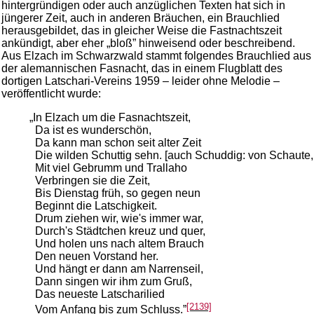
hintergründigen oder auch anzüglichen Texten hat sich in
jüngerer Zeit, auch in anderen Bräuchen, ein Brauchlied
herausgebildet, das in gleicher Weise die Fastnachtszeit
ankündigt, aber eher „bloß” hinweisend oder beschreibend.
Aus Elzach im Schwarzwald stammt folgendes Brauchlied aus
der alemannischen Fasnacht, das in einem Flugblatt des
dortigen Latschari-Vereins 1959 – leider ohne Melodie –
veröffentlicht wurde:
„In Elzach um die Fasnachtszeit,
Da ist es wunderschön,
Da kann man schon seit alter Zeit
Die wilden Schuttig sehn. [auch Schuddig: von Schaute, 
Mit viel Gebrumm und Trallaho
Verbringen sie die Zeit,
Bis Dienstag früh, so gegen neun
Beginnt die Latschigkeit.
Drum ziehen wir, wie's immer war,
Durch's Städtchen kreuz und quer,
Und holen uns nach altem Brauch
Den neuen Vorstand her.
Und hängt er dann am Narrenseil,
Dann singen wir ihm zum Gruß,
Das neueste Latscharilied
[2139]
Vom Anfang bis zum Schluss.”