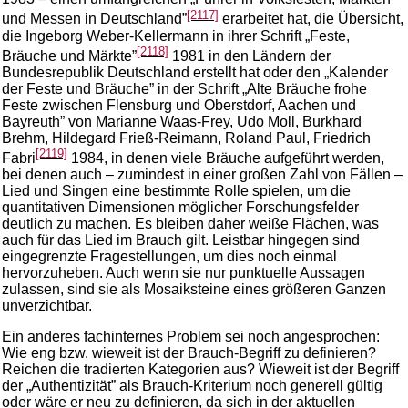
[2117]
und Messen in Deutschland”
erarbeitet hat, die Übersicht,
die Ingeborg Weber-Kellermann in ihrer Schrift „Feste,
[2118]
Bräuche und Märkte”
1981 in den Ländern der
Bundesrepublik Deutschland erstellt hat oder den „Kalender
der Feste und Bräuche” in der Schrift „Alte Bräuche frohe
Feste zwischen Flensburg und Oberstdorf, Aachen und
Bayreuth” von Marianne Waas-Frey, Udo Moll, Burkhard
Brehm, Hildegard Frieß-Reimann, Roland Paul, Friedrich
[2119]
Fabri
1984, in denen viele Bräuche aufgeführt werden,
bei denen auch – zumindest in einer großen Zahl von Fällen –
Lied und Singen eine bestimmte Rolle spielen, um die
quantitativen Dimensionen möglicher Forschungsfelder
deutlich zu machen. Es bleiben daher weiße Flächen, was
auch für das Lied im Brauch gilt. Leistbar hingegen sind
eingegrenzte Fragestellungen, um dies noch einmal
hervorzuheben. Auch wenn sie nur punktuelle Aussagen
zulassen, sind sie als Mosaiksteine eines größeren Ganzen
unverzichtbar.
Ein anderes fachinternes Problem sei noch angesprochen:
Wie eng bzw. wieweit ist der Brauch-Begriff zu definieren?
Reichen die tradierten Kategorien aus? Wieweit ist der Begriff
der „Authentizität” als Brauch-Kriterium noch generell gültig
oder wäre er neu zu definieren, da sich in der aktuellen