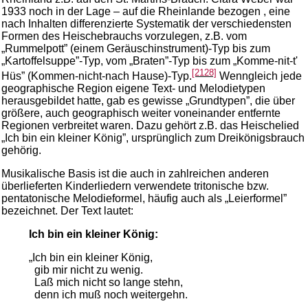
1933 noch in der Lage – auf die Rheinlande bezogen , eine
nach Inhalten differenzierte Systematik der verschiedensten
Formen des Heischebrauchs vorzulegen, z.B. vom
„Rummelpott” (einem Geräuschinstrument)-Typ bis zum
„Kartoffelsuppe”-Typ, vom „Braten”-Typ bis zum „Komme-nit-t'
[2128]
Hüs” (Kommen-nicht-nach Hause)-Typ.
Wenngleich jede
geographische Region eigene Text- und Melodietypen
herausgebildet hatte, gab es gewisse „Grundtypen”, die über
größere, auch geographisch weiter voneinander entfernte
Regionen verbreitet waren. Dazu gehört z.B. das Heischelied
„Ich bin ein kleiner König”, ursprünglich zum Dreikönigsbrauch
gehörig.
Musikalische Basis ist die auch in zahlreichen anderen
überlieferten Kinderliedern verwendete tritonische bzw.
pentatonische Melodieformel, häufig auch als „Leierformel”
bezeichnet. Der Text lautet:
Ich bin ein kleiner König:
„Ich bin ein kleiner König,
gib mir nicht zu wenig.
Laß mich nicht so lange stehn,
denn ich muß noch weitergehn.