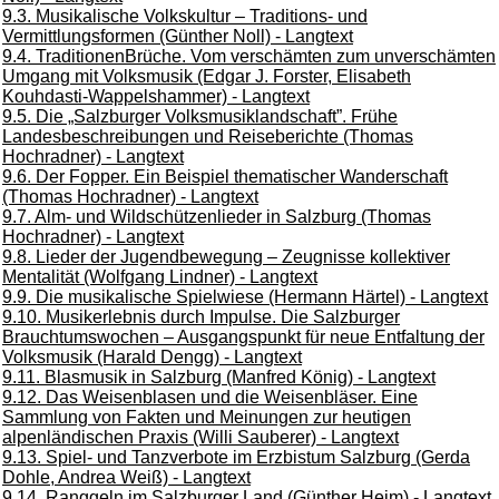
9.3. Musikalische Volkskultur – Traditions- und
Vermittlungsformen (Günther Noll) - Langtext
9.4. TraditionenBrüche. Vom verschämten zum unverschämten
Umgang mit Volksmusik (Edgar J. Forster, Elisabeth
Kouhdasti-Wappelshammer) - Langtext
9.5. Die „Salzburger Volksmusiklandschaft”. Frühe
Landesbeschreibungen und Reiseberichte (Thomas
Hochradner) - Langtext
9.6. Der Fopper. Ein Beispiel thematischer Wanderschaft
(Thomas Hochradner) - Langtext
9.7. Alm- und Wildschützenlieder in Salzburg (Thomas
Hochradner) - Langtext
9.8. Lieder der Jugendbewegung – Zeugnisse kollektiver
Mentalität (Wolfgang Lindner) - Langtext
9.9. Die musikalische Spielwiese (Hermann Härtel) - Langtext
9.10. Musikerlebnis durch Impulse. Die Salzburger
Brauchtumswochen – Ausgangspunkt für neue Entfaltung der
Volksmusik (Harald Dengg) - Langtext
9.11. Blasmusik in Salzburg (Manfred König) - Langtext
9.12. Das Weisenblasen und die Weisenbläser. Eine
Sammlung von Fakten und Meinungen zur heutigen
alpenländischen Praxis (Willi Sauberer) - Langtext
9.13. Spiel- und Tanzverbote im Erzbistum Salzburg (Gerda
Dohle, Andrea Weiß) - Langtext
9.14. Ranggeln im Salzburger Land (Günther Heim) - Langtext