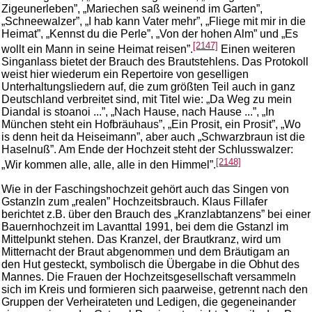
Zigeunerleben”, „Mariechen saß weinend im Garten”,
„Schneewalzer”, „I hab kann Vater mehr”, „Fliege mit mir in die
Heimat”, „Kennst du die Perle”, „Von der hohen Alm” und „Es
[2147]
wollt ein Mann in seine Heimat reisen”.
Einen weiteren
Singanlass bietet der Brauch des Brautstehlens. Das Protokoll
weist hier wiederum ein Repertoire von geselligen
Unterhaltungsliedern auf, die zum größten Teil auch in ganz
Deutschland verbreitet sind, mit Titel wie: „Da Weg zu mein
Diandal is stoanoi ...”, „Nach Hause, nach Hause ...”, „In
München steht ein Hofbräuhaus”, „Ein Prosit, ein Prosit”, „Wo
is denn heit da Heiseimann”, aber auch „Schwarzbraun ist die
Haselnuß”. Am Ende der Hochzeit steht der Schlusswalzer:
[2148]
„Wir kommen alle, alle, alle in den Himmel”.
Wie in der Faschingshochzeit gehört auch das Singen von
Gstanzln zum „realen” Hochzeitsbrauch. Klaus Fillafer
berichtet z.B. über den Brauch des „Kranzlabtanzens” bei einer
Bauernhochzeit im Lavanttal 1991, bei dem die Gstanzl im
Mittelpunkt stehen. Das Kranzel, der Brautkranz, wird um
Mitternacht der Braut abgenommen und dem Bräutigam an
den Hut gesteckt, symbolisch die Übergabe in die Obhut des
Mannes. Die Frauen der Hochzeitsgesellschaft versammeln
sich im Kreis und formieren sich paarweise, getrennt nach den
Gruppen der Verheirateten und Ledigen, die gegeneinander