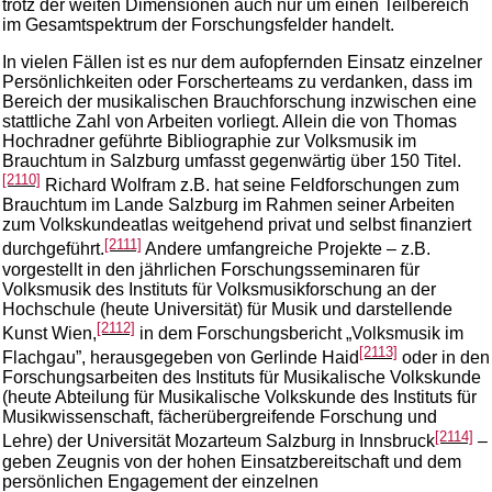
trotz der weiten Dimensionen auch nur um einen Teilbereich
im Gesamtspektrum der Forschungsfelder handelt.
In vielen Fällen ist es nur dem aufopfernden Einsatz einzelner
Persönlichkeiten oder Forscherteams zu verdanken, dass im
Bereich der musikalischen Brauchforschung inzwischen eine
stattliche Zahl von Arbeiten vorliegt. Allein die von Thomas
Hochradner geführte Bibliographie zur Volksmusik im
Brauchtum in Salzburg umfasst gegenwärtig über 150 Titel.
[2110]
Richard Wolfram z.B. hat seine Feldforschungen zum
Brauchtum im Lande Salzburg im Rahmen seiner Arbeiten
zum Volkskundeatlas weitgehend privat und selbst finanziert
[2111]
durchgeführt.
Andere umfangreiche Projekte – z.B.
vorgestellt in den jährlichen Forschungsseminaren für
Volksmusik des Instituts für Volksmusikforschung an der
Hochschule (heute Universität) für Musik und darstellende
[2112]
Kunst Wien,
in dem Forschungsbericht „Volksmusik im
[2113]
Flachgau”, herausgegeben von Gerlinde Haid
oder in den
Forschungsarbeiten des Instituts für Musikalische Volkskunde
(heute Abteilung für Musikalische Volkskunde des Instituts für
Musikwissenschaft, fächerübergreifende Forschung und
[2114]
Lehre) der Universität Mozarteum Salzburg in Innsbruck
–
geben Zeugnis von der hohen Einsatzbereitschaft und dem
persönlichen Engagement der einzelnen