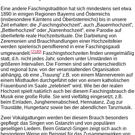
Eine andere Faschingstradition hat sich mindestens seit etwa
1890 in einigen Regionen Bayerns und Österreichs
(insbesondere Kärntens und Oberösterreichs) bis in unsere
Zeit erhalten: die „Faschingshochzeit”, auch „Bauernhochzeit”,
„Bettlerhochzeit” oder „Narrenhochzeit”, eine Parodie auf
überlieferte reale Hochzeitsrituale. Die Darbietung von
Zeremonien und Brauchhandlungen einer Hochzeitsfeier
werden spielerisch persiflierend in eine Faschingsgaudi
[2140]
umgewandelt.
Faschingshochzeiten finden unregelmäßig
statt, d.h. nicht jedes Jahr, sondern unter Umständen in
größeren Intervallen. Die Formen sind sehr unterschiedlich
und regional bzw. von der veranstaltenden Organisation
abhängig, ob eine „Trauung” z.B. von einem Männerverein auf
einem Misthaufen durchgeführt oder von einem katholischen
Frauenbund im Saale „zelebriert” wird. Wie bei der realen
Hochzeit spielt natürlich auch bei diesem Faschingsbrauch die
Musik eine große Rolle. Sie wird vielfältig eingesetzt, z.B.
beim Einladen, Jungherrenabschied, Hennatanz, Zug zur
Traustätte, Hungertanz sowie bei der abendlichen Tanzmusik.
Zwei Vokalgattungen werden bei diesem Brauch besonders
gepflegt: das Singen von Gstanzln und von populären
geselligen Liedern. Beim Gstanzl-Singen zeigt sich auch in
besonderer Weise ein Beispiel für das Zusammenwirken von