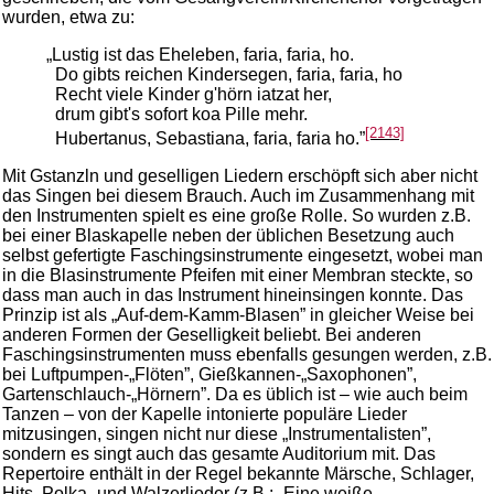
wurden, etwa zu:
„Lustig ist das Eheleben, faria, faria, ho.
Do gibts reichen Kindersegen, faria, faria, ho
Recht viele Kinder g'hörn iatzat her,
drum gibt's sofort koa Pille mehr.
[2143]
Hubertanus, Sebastiana, faria, faria ho.”
Mit Gstanzln und geselligen Liedern erschöpft sich aber nicht
das Singen bei diesem Brauch. Auch im Zusammenhang mit
den Instrumenten spielt es eine große Rolle. So wurden z.B.
bei einer Blaskapelle neben der üblichen Besetzung auch
selbst gefertigte Faschingsinstrumente eingesetzt, wobei man
in die Blasinstrumente Pfeifen mit einer Membran steckte, so
dass man auch in das Instrument hineinsingen konnte. Das
Prinzip ist als „Auf-dem-Kamm-Blasen” in gleicher Weise bei
anderen Formen der Geselligkeit beliebt. Bei anderen
Faschingsinstrumenten muss ebenfalls gesungen werden, z.B.
bei Luftpumpen-„Flöten”, Gießkannen-„Saxophonen”,
Gartenschlauch-„Hörnern”. Da es üblich ist – wie auch beim
Tanzen – von der Kapelle intonierte populäre Lieder
mitzusingen, singen nicht nur diese „Instrumentalisten”,
sondern es singt auch das gesamte Auditorium mit. Das
Repertoire enthält in der Regel bekannte Märsche, Schlager,
Hits, Polka- und Walzerlieder (z.B.: „Eine weiße