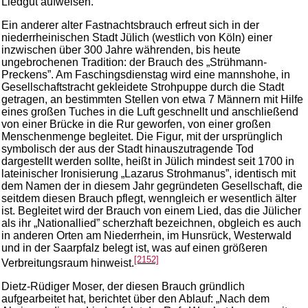
Liedgut aufweisen.
Ein anderer alter Fastnachtsbrauch erfreut sich in der
niederrheinischen Stadt Jülich (westlich von Köln) einer
inzwischen über 300 Jahre währenden, bis heute
ungebrochenen Tradition: der Brauch des „Strühmann-
Preckens”. Am Faschingsdienstag wird eine mannshohe, in
Gesellschaftstracht gekleidete Strohpuppe durch die Stadt
getragen, an bestimmten Stellen von etwa 7 Männern mit Hilfe
eines großen Tuches in die Luft geschnellt und anschließend
von einer Brücke in die Rur geworfen, von einer großen
Menschenmenge begleitet. Die Figur, mit der ursprünglich
symbolisch der aus der Stadt hinauszutragende Tod
dargestellt werden sollte, heißt in Jülich mindest seit 1700 in
lateinischer Ironisierung „Lazarus Strohmanus”, identisch mit
dem Namen der in diesem Jahr gegründeten Gesellschaft, die
seitdem diesen Brauch pflegt, wenngleich er wesentlich älter
ist. Begleitet wird der Brauch von einem Lied, das die Jülicher
als ihr „Nationallied” scherzhaft bezeichnen, obgleich es auch
in anderen Orten am Niederrhein, im Hunsrück, Westerwald
und in der Saarpfalz belegt ist, was auf einen größeren
[2152]
Verbreitungsraum hinweist.
Dietz-Rüdiger Moser, der diesen Brauch gründlich
aufgearbeitet hat, berichtet über den Ablauf: „Nach dem