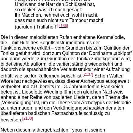
Und wenn der Narr den Schlüssel hat,
so denket, was ich euch gesagt:
Ihr Mädchen, nehmet euch wohl in acht,
dass man euch nicht zum Tambour macht!
[2136]
(gerufen:) Trallaho!!”
Die in diesen melodisierten Rufen enthaltene Kernmelodie,
die – mit Hilfe des Begriffsinstrumentariums der
Funktionstheorie erklärt – vom Grundton bis zum Quintton der
Tonika geführt wird, dort zum Quintton der Dominante „abkippt”
und dann wieder zum Grundton der Tonika zurückgeführt wird,
bildet eine Ablaufform, die variiert ständig wiederkehrt und
dadurch die sprachähnliche Verlaufsstruktur einer Aufzählung
[2137]
erhält, wie sie für Rufformen typisch ist.
Schon Walter
Wiora hat nachgewiesen, dass dieser Archetypus europaweit
verbreitet und z.B. bereits im 13. Jahrhundert in Frankreich
belegt ist. Lieselotte Wiedling führt den gleichen Nachweis
anhand einer Reihe von tradierten Liedern, deren Thema die
„Verkündigung” ist, um die These vom Archetypus der Melodie
zu untermauern und den Verkündigungscharakter der alten
überlieferten badischen Fastnachtsrufe schlüssig zu
[2138]
beweisen.
Neben diesem althergebrachten Typus mit seinen