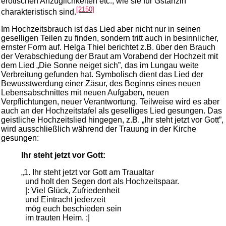
erotischen Anzüglichkeiten etc., wie sie für Gstanzln
[2150]
charakteristisch sind.
Im Hochzeitsbrauch ist das Lied aber nicht nur in seinen
geselligen Teilen zu finden, sondern tritt auch in besinnlicher,
ernster Form auf. Helga Thiel berichtet z.B. über den Brauch
der Verabschiedung der Braut am Vorabend der Hochzeit mit
dem Lied „Die Sonne neiget sich”, das im Lungau weite
Verbreitung gefunden hat. Symbolisch dient das Lied der
Bewusstwerdung einer Zäsur, des Beginns eines neuen
Lebensabschnittes mit neuen Aufgaben, neuen
Verpflichtungen, neuer Verantwortung. Teilweise wird es aber
auch an der Hochzeitstafel als geselliges Lied gesungen. Das
geistliche Hochzeitslied hingegen, z.B. „Ihr steht jetzt vor Gott”,
wird ausschließlich während der Trauung in der Kirche
gesungen:
Ihr steht jetzt vor Gott:
„1. Ihr steht jetzt vor Gott am Traualtar
und holt den Segen dort als Hochzeitspaar.
|: Viel Glück, Zufriedenheit
und Eintracht jederzeit
mög euch beschieden sein
im trauten Heim. :|