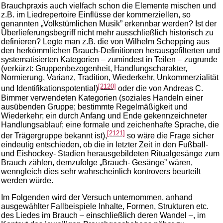
Brauchpraxis auch vielfach schon die Elemente mischen und
z.B. im Liedrepertoire Einflüsse der kommerziellen, so
genannten „Volkstümlichen Musik” erkennbar werden? Ist der
Überlieferungsbegriff nicht mehr ausschließlich historisch zu
definieren? Legte man z.B. die von Wilhelm Schepping aus
den herkömmlichen Brauch-Definitionen herausgefilterten und
systematisierten Kategorien – zumindest in Teilen – zugrunde
(verkürzt: Gruppenbezogenheit, Handlungscharakter,
Normierung, Varianz, Tradition, Wiederkehr, Unkommerzialität
[2120]
und Identifikationspotential)
oder die von Andreas C.
Bimmer verwendeten Kategorien (soziales Handeln einer
ausübenden Gruppe; bestimmte Regelmäßigkeit und
Wiederkehr; ein durch Anfang und Ende gekennzeichneter
Handlungsablauf; eine formale und zeichenhafte Sprache, die
[2121]
der Trägergruppe bekannt ist),
so wäre die Frage sicher
eindeutig entschieden, ob die in letzter Zeit in den Fußball-
und Eishockey- Stadien herausgebildeten Ritualgesänge zum
Brauch zählen, demzufolge „Brauch- Gesänge” wären,
wenngleich dies sehr wahrscheinlich kontrovers beurteilt
werden würde.
Im Folgenden wird der Versuch unternommen, anhand
ausgewählter Fallbeispiele Inhalte, Formen, Strukturen etc.
des Liedes im Brauch – einschließlich deren Wandel –, im