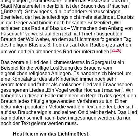
ausgiebigen „Lichtmesstanz” endet das Fest. Auch aus der
Stadt Münstereifel in der Eifel ist der Brauch des „Pritschen”
(„Britzen”)- Schwingens, d.h. auf andere einzuschlagen,
überliefert, der heute allerdings nicht mehr stattfindet. Das bis
in die Gegenwart hinein noch bekannte Britzenlied „Wir
schieben das Rad auf Blasius – Wir machen den Anfang von
Fasenach” verweist auf den jetzt nicht mehr ausgeübten
Brauch der Wollweber, an dem auf Lichtmess folgenden Tag
des heiligen Blasius, 3. Februar, auf den Radberg zu ziehen,
[2126]
um von dort ein brennendes Rad herunterzurollen.
Das zentrale Lied des Lichtmessfestes in Spergau ist ein
Beispiel für die völlige Loslösung des Brauchs vom
eigentlichen religiösen Anliegen. Es handelt sich hierbei um
eine Kontrafaktur des als Kinderlied immer noch sehr
verbreiteten und früher als erotisches Lied von Erwachsenen
gesungenen Liedes „Ein Vogel wollte Hochzeit machen”. Wir
haben es in diesem Falle mit einem im Bereich des geselligen
Brauchliedes häufig angewandten Verfahren zu tun: Einer
bekannten populären Melodie wird ein Text unterlegt, der sich
auf das Brauchereignis und seinen Ort direkt bezieht. Das Lied
kann daher schnell nach- bzw. mitgesungen werden, da nur
noch der Text gelernt werden muss.
Heut feiern wir das Lichtmeßfest: