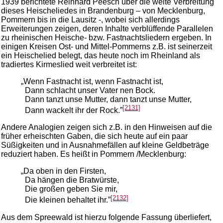
1939 berichtete Reinhard Peesch über die weite Verbreitung
dieses Heischeliedes in Brandenburg – von Mecklenburg,
Pommern bis in die Lausitz -, wobei sich allerdings
Erweiterungen zeigen, deren Inhalte verblüffende Parallelen
zu rheinischen Heische- bzw. Fastnachtsliedern ergeben. In
einigen Kreisen Ost- und Mittel-Pommerns z.B. ist seinerzeit
ein Heischelied belegt, das heute noch im Rheinland als
tradiertes Kirmeslied weit verbreitet ist:
„Wenn Fastnacht ist, wenn Fastnacht ist,
Dann schlacht unser Vater nen Bock.
Dann tanzt unse Mutter, dann tanzt unse Mutter,
[2131]
Dann wackelt ihr der Rock.”
Andere Analogien zeigen sich z.B. in den Hinweisen auf die
früher erheischten Gaben, die sich heute auf ein paar
Süßigkeiten und in Ausnahmefällen auf kleine Geldbeträge
reduziert haben. Es heißt in Pommern /Mecklenburg:
„Da oben in den Firsten,
Da hängen die Bratwürste,
Die großen geben Sie mir,
[2132]
Die kleinen behaltet ihr.”
Aus dem Spreewald ist hierzu folgende Fassung überliefert,