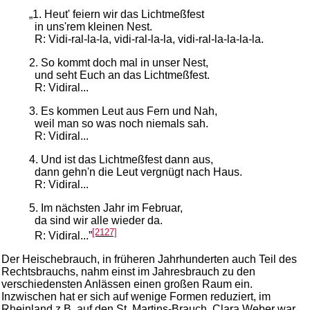
„1. Heut' feiern wir das Lichtmeßfest
in uns'rem kleinen Nest.
R: Vidi-ral-la-la, vidi-ral-la-la, vidi-ral-la-la-la-la.
2. So kommt doch mal in unser Nest,
und seht Euch an das Lichtmeßfest.
R: Vidiral...
3. Es kommen Leut aus Fern und Nah,
weil man so was noch niemals sah.
R: Vidiral...
4. Und ist das Lichtmeßfest dann aus,
dann gehn'n die Leut vergnügt nach Haus.
R: Vidiral...
5. Im nächsten Jahr im Februar,
da sind wir alle wieder da.
[2127]
R: Vidiral...”
Der Heischebrauch, in früheren Jahrhunderten auch Teil des
Rechtsbrauchs, nahm einst im Jahresbrauch zu den
verschiedensten Anlässen einen großen Raum ein.
Inzwischen hat er sich auf wenige Formen reduziert, im
Rheinland z.B. auf den St. Martins-Brauch. Clara Weber war