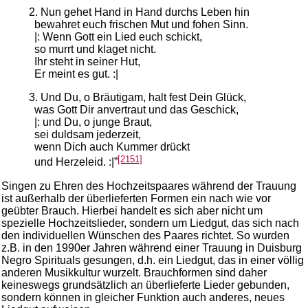
2. Nun gehet Hand in Hand durchs Leben hin
bewahret euch frischen Mut und fohen Sinn.
|: Wenn Gott ein Lied euch schickt,
so murrt und klaget nicht.
Ihr steht in seiner Hut,
Er meint es gut. :|
3. Und Du, o Bräutigam, halt fest Dein Glück,
was Gott Dir anvertraut und das Geschick,
|: und Du, o junge Braut,
sei duldsam jederzeit,
wenn Dich auch Kummer drückt
[2151]
und Herzeleid. :|”
Singen zu Ehren des Hochzeitspaares während der Trauung
ist außerhalb der überlieferten Formen ein nach wie vor
geübter Brauch. Hierbei handelt es sich aber nicht um
spezielle Hochzeitslieder, sondern um Liedgut, das sich nach
den individuellen Wünschen des Paares richtet. So wurden
z.B. in den 1990er Jahren während einer Trauung in Duisburg
Negro Spirituals gesungen, d.h. ein Liedgut, das in einer völlig
anderen Musikkultur wurzelt. Brauchformen sind daher
keineswegs grundsätzlich an überlieferte Lieder gebunden,
sondern können in gleicher Funktion auch anderes, neues