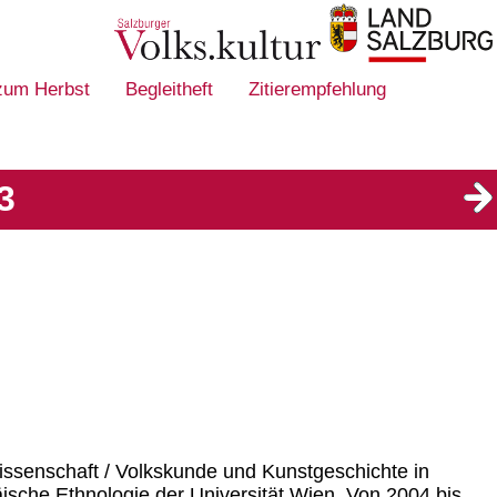
 zum Herbst
Begleitheft
Zitierempfehlung
3
wissenschaft / Volkskunde und Kunstgeschichte in
ische Ethnologie der Universität Wien. Von 2004 bis