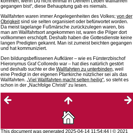
kommen, wenn Du nicht einmal in Deinem Leben wallfahren
gegangen bist“, diese Behauptung gab es niemals.
Wallfahrten waren immer Angelegenheiten des Volkes;
von der
Obrigkeit
sind sie selten organisiert oder befürwortet worden.
Da meist tagelange Fußmärsche zurückzulegen waren, bis
man am Wallfahrtsort angekommen ist, waren die Pilger dort
vollkommen erschöpft. Deshalb haben die Gottesdienste keine
langen Predigten gekannt. Man ist zumeist beichten gegangen
und hat kommuniziert.
Den bildungsbeflissenen Aufklärer – wie es Fürsterzbischof
Hieronymus Graf Colloredo war – hat dies natürlich gestört
und deshalb suchte er die
Wallfahrten zu unterbinden
, weil
eine Predigt in der eigenen Pfarrkirche nützlicher sei als das
Wallfahrten.
„Viel Wallfahrten macht selten heilig“
, so steht es
schon in der „Nachfolge Christi“ zu lesen.
This document was generated 2025-04-14 11:54:44 | © 2021