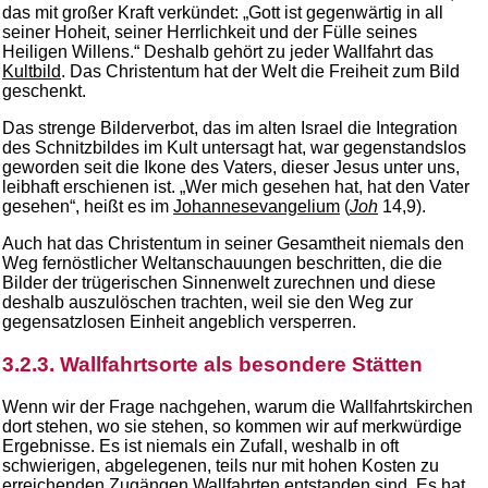
das mit großer Kraft verkündet: „Gott ist gegenwärtig in all
seiner Hoheit, seiner Herrlichkeit und der Fülle seines
Heiligen Willens.“ Deshalb gehört zu jeder Wallfahrt das
Kultbild
. Das Christentum hat der Welt die Freiheit zum Bild
geschenkt.
Das strenge Bilderverbot, das im alten Israel die Integration
des Schnitzbildes im Kult untersagt hat, war gegenstandslos
geworden seit die Ikone des Vaters, dieser Jesus unter uns,
leibhaft erschienen ist. „Wer mich gesehen hat, hat den Vater
gesehen“, heißt es im
Johannesevangelium
(
Joh
14,9).
Auch hat das Christentum in seiner Gesamtheit niemals den
Weg fernöstlicher Weltanschauungen beschritten, die die
Bilder der trügerischen Sinnenwelt zurechnen und diese
deshalb auszulöschen trachten, weil sie den Weg zur
gegensatzlosen Einheit angeblich versperren.
3.2.3. Wallfahrtsorte als besondere Stätten
Wenn wir der Frage nachgehen, warum die Wallfahrtskirchen
dort stehen, wo sie stehen, so kommen wir auf merkwürdige
Ergebnisse. Es ist niemals ein Zufall, weshalb in oft
schwierigen, abgelegenen, teils nur mit hohen Kosten zu
erreichenden Zugängen Wallfahrten entstanden sind. Es hat