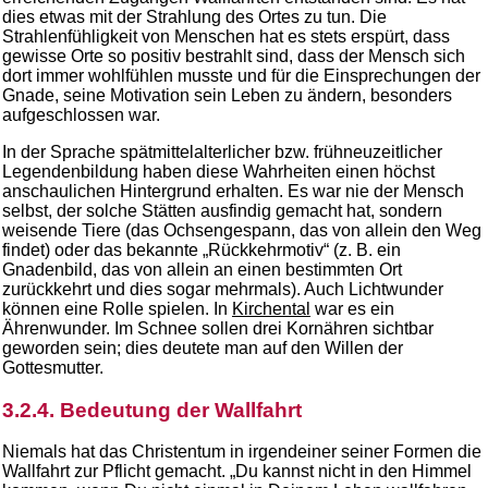
dies etwas mit der Strahlung des Ortes zu tun. Die
Strahlenfühligkeit von Menschen hat es stets erspürt, dass
gewisse Orte so positiv bestrahlt sind, dass der Mensch sich
dort immer wohlfühlen musste und für die Einsprechungen der
Gnade, seine Motivation sein Leben zu ändern, besonders
aufgeschlossen war.
In der Sprache spätmittelalterlicher bzw. frühneuzeitlicher
Legendenbildung haben diese Wahrheiten einen höchst
anschaulichen Hintergrund erhalten. Es war nie der Mensch
selbst, der solche Stätten ausfindig gemacht hat, sondern
weisende Tiere (das Ochsengespann, das von allein den Weg
findet) oder das bekannte „Rückkehrmotiv“ (z. B. ein
Gnadenbild, das von allein an einen bestimmten Ort
zurückkehrt und dies sogar mehrmals). Auch Lichtwunder
können eine Rolle spielen. In
Kirchental
war es ein
Ährenwunder. Im Schnee sollen drei Kornähren sichtbar
geworden sein; dies deutete man auf den Willen der
Gottesmutter.
3.2.4. Bedeutung der Wallfahrt
Niemals hat das Christentum in irgendeiner seiner Formen die
Wallfahrt zur Pflicht gemacht. „Du kannst nicht in den Himmel