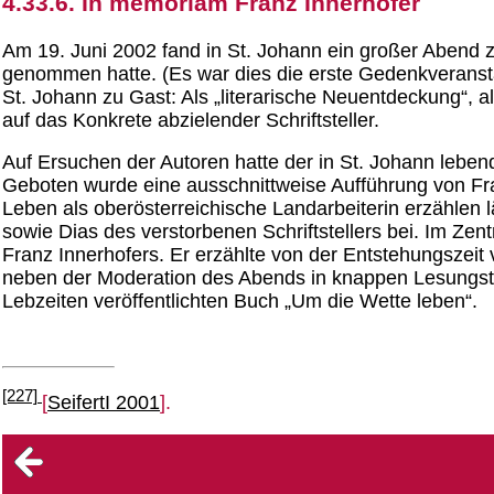
4.33.6. In memoriam Franz Innerhofer
Am 19. Juni 2002 fand in St. Johann ein großer Abend 
genommen hatte. (Es war dies die erste Gedenkveransta
St. Johann zu Gast: Als „literarische Neuentdeckung“, als
auf das Konkrete abzielender Schriftsteller.
Auf Ersuchen der Autoren hatte der in St. Johann lebe
Geboten wurde eine ausschnittweise Aufführung von Fra
Leben als oberösterreichische Landarbeiterin erzählen l
sowie Dias des verstorbenen Schriftstellers bei. Im Ze
Franz Innerhofers. Er erzählte von der Entstehungszei
neben der Moderation des Abends in knappen Lesungste
Lebzeiten veröffentlichten Buch „Um die Wette leben“.
[227]
[
SeifertI 2001
].