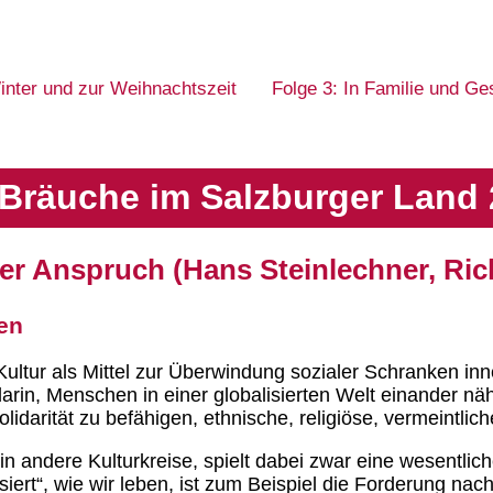
inter und zur Weihnachtszeit
Folge 3: In Familie und Ge
Bräuche im Salzburger Land 
aler Anspruch (Hans Steinlechner, Ric
len
 Kultur als Mittel zur Überwindung sozialer Schranken 
darin, Menschen in einer globalisierten Welt einander n
lidarität zu befähigen, ethnische, religiöse, vermeintli
n andere Kulturkreise, spielt dabei zwar eine wesentliche
siert“, wie wir leben, ist zum Beispiel die Forderung nac