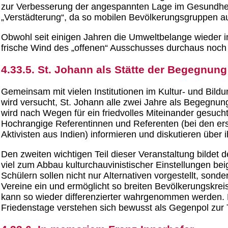
zur Verbesserung der angespannten Lage im Gesundheit
„Verstädterung“, da so mobilen Bevölkerungsgruppen 
Obwohl seit einigen Jahren die Umweltbelange wieder in
frische Wind des „offenen“ Ausschusses durchaus noch 
4.33.5. St. Johann als Stätte der Begegnung
Gemeinsam mit vielen Institutionen im Kultur- und Bild
wird versucht, St. Johann alle zwei Jahre als Begegnung
wird nach Wegen für ein friedvolles Miteinander gesuch
Hochrangige Referentinnen und Referenten (bei den erst
Aktivisten aus Indien) informieren und diskutieren übe
Den zweiten wichtigen Teil dieser Veranstaltung bilde
viel zum Abbau kulturchauvinistischer Einstellungen be
Schülern sollen nicht nur Alternativen vorgestellt, son
Vereine ein und ermöglicht so breiten Bevölkerungskre
kann so wieder differenzierter wahrgenommen werden. D
Friedenstage verstehen sich bewusst als Gegenpol zur 