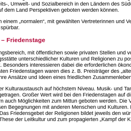
s-, Umwelt- und Sozialbereich in den Ländern des Süde
auf dem Land Perspektiven geboten werden können.
 einem „normalen“, mit gewählten Vertreterinnen und Ver
spürbar.
 – Friedenstage
ungsbereich, mit öffentlichen sowie privaten Stellen un
sstätte unterschiedlicher Kulturen und Religionen zu po
t. Besonders interessieren dabei die erforderlichen öko
en Friedenstagen waren dies z. B. Preisträger des „alt
r ihre Ansätze und Ideen eines friedlichen Zusammenleb
t der Kulturaustausch auf höchstem Niveau. Musik- und T
igetragen. Großer Wert wird bei den Friedenstagen auf d
dern auch Möglichkeiten zum Mittun geboten werden. Die Ve
isen Begegnungen mit anderen Menschen und Kulturen. D
as Friedensgebet der Religionen bildet jeweils den wür
These der Leitkultur und zum propagierten „Kampf der Ku