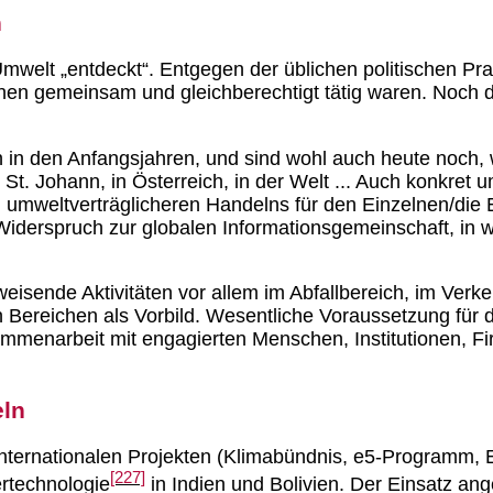
n
welt „entdeckt“. Entgegen der üblichen politischen Prax
nen gemeinsam und gleichberechtigt tätig waren. Noch
 in den Anfangsjahren, und sind wohl auch heute noch,
 in St. Johann, in Österreich, in der Welt ... Auch kon
 umweltverträglicheren Handelns für den Einzelnen/die E
 Widerspruch zur globalen Informationsgemeinschaft, in
sende Aktivitäten vor allem im Abfallbereich, im Verk
en Bereichen als Vorbild. Wesentliche Voraussetzung für 
sammenarbeit mit engagierten Menschen, Institutionen, F
eln
d internationalen Projekten (Klimabündnis, e5-Programm, 
[227]
ertechnologie
in Indien und Bolivien. Der Einsatz an