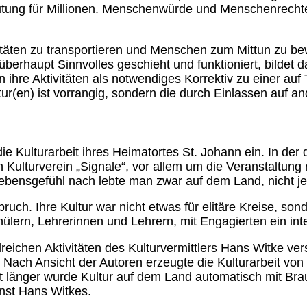
utung für Millionen. Menschenwürde und Menschenrechte 
itäten zu transportieren und Menschen zum Mittun zu bew
erhaupt Sinnvolles geschieht und funktioniert, bildet 
n ihre Aktivitäten als notwendiges Korrektiv zu einer au
tur(en) ist vorrangig, sondern die durch Einlassen auf a
 die Kulturarbeit ihres Heimatortes St. Johann ein. In d
lturverein „Signale“, vor allem um die Veranstaltung n
bensgefühl nach lebte man zwar auf dem Land, nicht je
pruch. Ihre Kultur war nicht etwas für elitäre Kreise, 
lern, Lehrerinnen und Lehrern, mit Engagierten ein int
reichen Aktivitäten des Kulturvermittlers Hans Witke ve
 Nach Ansicht der Autoren erzeugte die Kulturarbeit vo
ht länger wurde
Kultur auf dem Land
automatisch mit Brau
enst Hans Witkes.