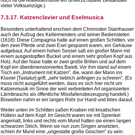
noch ist die Altweibermühle ein unverzichtbarer Bestandteil
vieler Volksumzüge.)
7.3.17. Katzenclavier und Eselmusica
Besonders unterhaltend erschien dem Chronisten Stainhauser
auch der Aufzug des Kellermeisters und seiner Bediensteten
(1618): Diese Compagnia hatte auf einen großen Schlitten, vor
den zwei Pferde und zwei Esel gespannt waren, ein Gehäuse
aufgebaut. Auf einem hohen Sessel saß ein großer Mann mit
einem ausgestopften Buckel und einem sehr großen Kopf aus
Holz. Auf der Nase hatte er zwei große Brillen und auf dem
Kopf ein überdimensioniertes Barett. Vor ihm stand auf einem
Tisch ein „Instrument mit Katzen”, die, wann der Mann ins
Klavier [Tastatur] griff, „sehr lieblich anfingen zu schreien”. (Es
muss nicht ausgeführt werden, dass es sich hier nicht um
Katzenmusik im Sinne der weit verbreiteten Art organisierten
Lärmbrauchs als öffentliche Missfallensbezeugung handelt.)
Bisweilen nahm er ein langes Rohr zur Hand und blies darauf.
Weiter unten im Schlitten saßen Knaben mit kroatischen
Hütlein auf dem Kopf. Im Gesicht waren sie mit Sprenkel
angemalt, links und rechts vom Mund hatten sie einen langen
schwarzen Strich. Wenn sie nun zum Singen ansetzten,
schien ihr Mund eine „ungestalte große Goschen” zu sein.