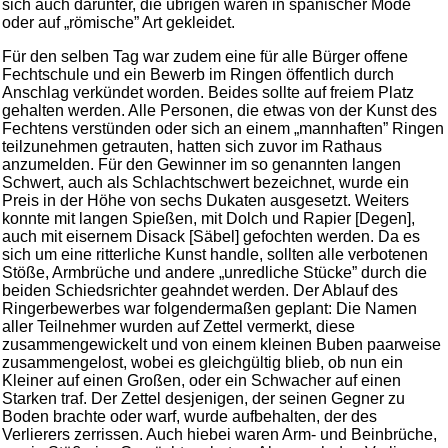
sich auch darunter, die übrigen waren in spanischer Mode
oder auf „römische” Art gekleidet.
Für den selben Tag war zudem eine für alle Bürger offene
Fechtschule und ein Bewerb im Ringen öffentlich durch
Anschlag verkündet worden. Beides sollte auf freiem Platz
gehalten werden. Alle Personen, die etwas von der Kunst des
Fechtens verstünden oder sich an einem „mannhaften” Ringen
teilzunehmen getrauten, hatten sich zuvor im Rathaus
anzumelden. Für den Gewinner im so genannten langen
Schwert, auch als Schlachtschwert bezeichnet, wurde ein
Preis in der Höhe von sechs Dukaten ausgesetzt. Weiters
konnte mit langen Spießen, mit Dolch und Rapier [Degen],
auch mit eisernem Disack [Säbel] gefochten werden. Da es
sich um eine ritterliche Kunst handle, sollten alle verbotenen
Stöße, Armbrüche und andere „unredliche Stücke” durch die
beiden Schiedsrichter geahndet werden. Der Ablauf des
Ringerbewerbes war folgendermaßen geplant: Die Namen
aller Teilnehmer wurden auf Zettel vermerkt, diese
zusammengewickelt und von einem kleinen Buben paarweise
zusammengelost, wobei es gleichgültig blieb, ob nun ein
Kleiner auf einen Großen, oder ein Schwacher auf einen
Starken traf. Der Zettel desjenigen, der seinen Gegner zu
Boden brachte oder warf, wurde aufbehalten, der des
Verlierers zerrissen. Auch hiebei waren Arm- und Beinbrüche,