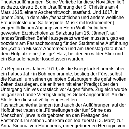
Theateraufführungen. Seine Vorliebe für diese Novitäten ließ
es da zu, dass z.B. die Uraufführung der S. Christina am 4.
März 1615, einem Aschermittwoch, stattfand. Und 1617, in
jenem Jahr, in dem alle „fasnachtlichen und andere weltliche
Freudenfeste und Saitenspiele [Musik mit Instrumenten]
wegen tödlichen Abgangs von Herrn Wolf Dietrichen,
gewesten Erzbischofen zu Salzburg [am 16. Jänner]”, auf
landesfürstlichen Befehl ausgesetzt werden mussten, gab es
trotzdem am Fasnachtsonntag für den Stadtrat eine Aufführung
der „Actio in Musica” Andromeda und am Dienstag darauf auf
dem Hofplatz eine „lustige” Hatz, bei der ein wilder Stier und
ein Bär aufeinander losgelassen wurden.
Zu Beginn des Jahres 1619, als die Kriegsfackel bereits über
ein halbes Jahr in Böhmen brannte, bestieg der Fürst selbst
die Kanzel, um seinen geliebten Salzburgern die gefahrvollen
Zeiten darzulegen, die er ihnen mit einer Predigt über den
Untergang Ninives drastisch vor Augen führte. Zugleich wurde
im ganzen Lande Vierzigstündiges Gebet angeordnet. An die
Stelle der diesmal völlig eingestellten
Fasnachtsunterhaltungen (und auch der Aufführungen auf der
Hofbühne) traten die „Fürstellungen der fünf Sinne des
Menschen”, jeweils dargeboten an den Freitagen der
Fastenzeit. Im selben Jahr kam der Tod zuerst (13. März) zur
Anna Sidonia von Hohenems, einer geborenen Herzogin von