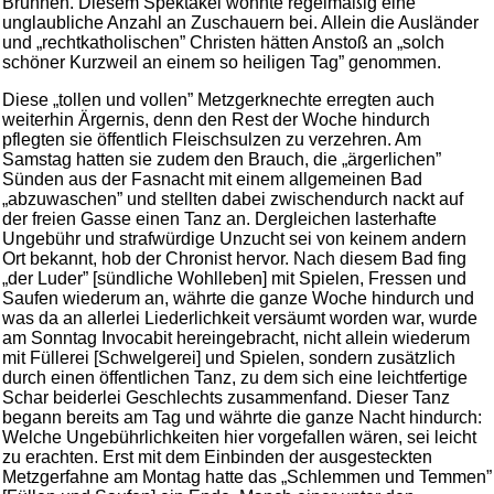
Brunnen. Diesem Spektakel wohnte regelmäßig eine
unglaubliche Anzahl an Zuschauern bei. Allein die Ausländer
und „rechtkatholischen” Christen hätten Anstoß an „solch
schöner Kurzweil an einem so heiligen Tag” genommen.
Diese „tollen und vollen” Metzgerknechte erregten auch
weiterhin Ärgernis, denn den Rest der Woche hindurch
pflegten sie öffentlich Fleischsulzen zu verzehren. Am
Samstag hatten sie zudem den Brauch, die „ärgerlichen”
Sünden aus der Fasnacht mit einem allgemeinen Bad
„abzuwaschen” und stellten dabei zwischendurch nackt auf
der freien Gasse einen Tanz an. Dergleichen lasterhafte
Ungebühr und strafwürdige Unzucht sei von keinem andern
Ort bekannt, hob der Chronist hervor. Nach diesem Bad fing
„der Luder” [sündliche Wohlleben] mit Spielen, Fressen und
Saufen wiederum an, währte die ganze Woche hindurch und
was da an allerlei Liederlichkeit versäumt worden war, wurde
am Sonntag Invocabit hereingebracht, nicht allein wiederum
mit Füllerei [Schwelgerei] und Spielen, sondern zusätzlich
durch einen öffentlichen Tanz, zu dem sich eine leichtfertige
Schar beiderlei Geschlechts zusammenfand. Dieser Tanz
begann bereits am Tag und währte die ganze Nacht hindurch:
Welche Ungebührlichkeiten hier vorgefallen wären, sei leicht
zu erachten. Erst mit dem Einbinden der ausgesteckten
Metzgerfahne am Montag hatte das „Schlemmen und Temmen”