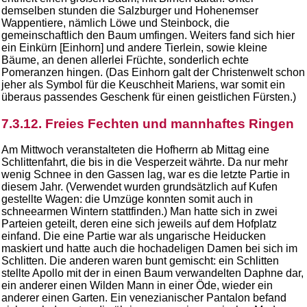
demselben stunden die Salzburger und Hohenemser
Wappentiere, nämlich Löwe und Steinbock, die
gemeinschaftlich den Baum umfingen. Weiters fand sich hier
ein Einkürn [Einhorn] und andere Tierlein, sowie kleine
Bäume, an denen allerlei Früchte, sonderlich echte
Pomeranzen hingen. (Das Einhorn galt der Christenwelt schon
jeher als Symbol für die Keuschheit Mariens, war somit ein
überaus passendes Geschenk für einen geistlichen Fürsten.)
7.3.12. Freies Fechten und mannhaftes Ringen
Am Mittwoch veranstalteten die Hofherrn ab Mittag eine
Schlittenfahrt, die bis in die Vesperzeit währte. Da nur mehr
wenig Schnee in den Gassen lag, war es die letzte Partie in
diesem Jahr. (Verwendet wurden grundsätzlich auf Kufen
gestellte Wagen: die Umzüge konnten somit auch in
schneearmen Wintern stattfinden.) Man hatte sich in zwei
Parteien geteilt, deren eine sich jeweils auf dem Hofplatz
einfand. Die eine Partie war als ungarische Heiducken
maskiert und hatte auch die hochadeligen Damen bei sich im
Schlitten. Die anderen waren bunt gemischt: ein Schlitten
stellte Apollo mit der in einen Baum verwandelten Daphne dar,
ein anderer einen Wilden Mann in einer Öde, wieder ein
anderer einen Garten. Ein venezianischer Pantalon befand