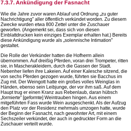
7.3.7. Ankündigung der Fasnacht
Wie die Jahre zuvor waren Ablauf und Ordnung „zu guter
Nachrichtigung” aller öffentlich verkündet worden. Zu diesem
Zwecke wurden etwa 800 Zettel unter die Zuschauer
geworfen. (Angemerkt sei, dass sich von diesen
Einblattdrucken kein einziges Exemplar erhalten hat.) Bereits
diese Ankündigung wurde als „solennische Intimation”
gestaltet.
Die Rolle der Verkünder hatten die Hofherrn allein
übernommen. Auf dreißig Pferden, voran drei Trompeter, ritten
sie, in Mascherakleidern, durch die Gassen der Stadt.
Nebenher liefen ihre Lakeien. Auf einer Kalesche sitzend, die
von sechs Pferden gezogen wurde, führten sie Bacchus im
Zug mit. Der Weingott hatte ein großes volles Weinglas in
Händen, ebenso sein Leibjunge, der vor ihm saß. Auf dem
Haupt trug er einen Kranz aus Rebenlaub, daran hübsch
„formierte” [geformte] Weintrauben hingen. Aus einem
mitgeführten Fass wurde Wein ausgeschenkt. Als der Aufzug
den Platz vor der Residenz mehrmals umzogen hatte, wurde
der Beginn der Fasnacht, nach gewohnter Art, mit einem
Sechszeiler verkündet, der auch in gedruckter Form an die
Zuschauer verteilt wurde.