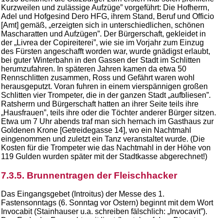
Kurzweilen und zulässige Aufzüge” vorgeführt: Die Hofherrn,
Adel und Hofgesind Dero HFG, ihrem Stand, Beruf und Officio
[Amt] gemäß, „erzeigten sich in unterschiedlichen, schönen
Mascharatten und Aufzügen”. Der Bürgerschaft, gekleidet in
der „Livrea der Copireiterei”, wie sie im Vorjahr zum Einzug
des Fürsten angeschafft worden war, wurde gnädigst erlaubt,
bei guter Winterbahn in den Gassen der Stadt im Schlitten
herumzufahren. In späteren Jahren kamen da etwa 50
Rennschlitten zusammen, Ross und Gefährt waren wohl
herausgeputzt. Voran fuhren in einem vierspännigen großen
Schlitten vier Trompeter, die in der ganzen Stadt „aufbliesen”.
Ratsherrn und Bürgerschaft hatten an ihrer Seite teils ihre
„Hausfrauen”, teils ihre oder die Töchter anderer Bürger sitzen.
Etwa um 7 Uhr abends traf man sich hernach im Gasthaus zur
Goldenen Krone [Getreidegasse 14], wo ein Nachtmahl
eingenommen und zuletzt ein Tanz veranstaltet wurde. (Die
Kosten für die Trompeter wie das Nachtmahl in der Höhe von
119 Gulden wurden später mit der Stadtkasse abgerechnet!)
7.3.5. Brunnentragen der Fleischhacker
Das Eingangsgebet (Introitus) der Messe des 1.
Fastensonntags (6. Sonntag vor Ostern) beginnt mit dem Wort
Invocabit (Stainhauser u.a. schreiben fälschlich: „Invocavit”).