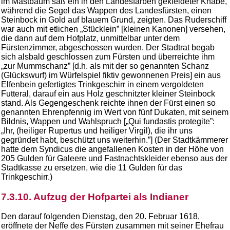
im Mastbaum saß ein in den Landesfarben gekleideter Knabe,
während die Segel das Wappen des Landesfürsten, einen
Steinbock in Gold auf blauem Grund, zeigten. Das Ruderschiff
war auch mit etlichen „Stücklein” [kleinen Kanonen] versehen,
die dann auf dem Hofplatz, unmittelbar unter dem
Fürstenzimmer, abgeschossen wurden. Der Stadtrat begab
sich alsbald geschlossen zum Fürsten und überreichte ihm
„zur Mummschanz” [d.h. als mit der so genannten Schanz
(Glückswurf) im Würfelspiel fiktiv gewonnenen Preis] ein aus
Elfenbein gefertigtes Trinkgeschirr in einem vergoldeten
Futteral, darauf ein aus Holz geschnitzter kleiner Steinbock
stand. Als Gegengeschenk reichte ihnen der Fürst einen so
genannten Ehrenpfennig im Wert von fünf Dukaten, mit seinem
Bildnis, Wappen und Wahlspruch [„Qui fundastis protegite”:
„Ihr, (heiliger Rupertus und heiliger Virgil), die ihr uns
gegründet habt, beschützt uns weiterhin.”] (Der Stadtkämmerer
hatte dem Syndicus die angefallenen Kosten in der Höhe von
205 Gulden für Galeere und Fastnachtskleider ebenso aus der
Stadtkasse zu ersetzen, wie die 11 Gulden für das
Trinkgeschirr.)
7.3.10. Aufzug der Hofpartei als Indianer
Den darauf folgenden Dienstag, den 20. Februar 1618,
eröffnete der Neffe des Fürsten zusammen mit seiner Ehefrau