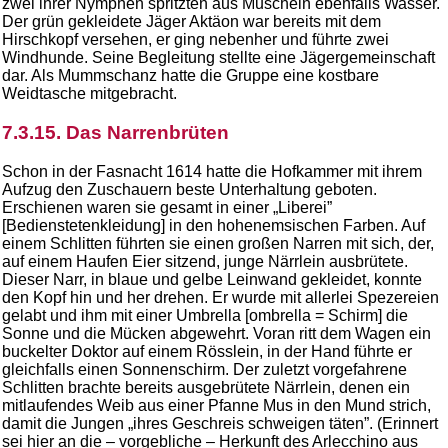
zwei ihrer Nymphen spritzten aus Muscheln ebenfalls Wasser.
Der grün gekleidete Jäger Aktäon war bereits mit dem
Hirschkopf versehen, er ging nebenher und führte zwei
Windhunde. Seine Begleitung stellte eine Jägergemeinschaft
dar. Als Mummschanz hatte die Gruppe eine kostbare
Weidtasche mitgebracht.
7.3.15. Das Narrenbrüten
Schon in der Fasnacht 1614 hatte die Hofkammer mit ihrem
Aufzug den Zuschauern beste Unterhaltung geboten.
Erschienen waren sie gesamt in einer „Liberei”
[Bedienstetenkleidung] in den hohenemsischen Farben. Auf
einem Schlitten führten sie einen großen Narren mit sich, der,
auf einem Haufen Eier sitzend, junge Närrlein ausbrütete.
Dieser Narr, in blaue und gelbe Leinwand gekleidet, konnte
den Kopf hin und her drehen. Er wurde mit allerlei Spezereien
gelabt und ihm mit einer Umbrella [ombrella = Schirm] die
Sonne und die Mücken abgewehrt. Voran ritt dem Wagen ein
buckelter Doktor auf einem Rösslein, in der Hand führte er
gleichfalls einen Sonnenschirm. Der zuletzt vorgefahrene
Schlitten brachte bereits ausgebrütete Närrlein, denen ein
mitlaufendes Weib aus einer Pfanne Mus in den Mund strich,
damit die Jungen „ihres Geschreis schweigen täten”. (Erinnert
sei hier an die – vorgebliche – Herkunft des Arlecchino aus