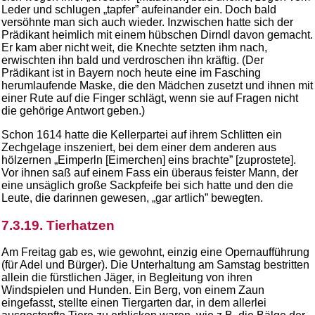
Leder und schlugen „tapfer” aufeinander ein. Doch bald
versöhnte man sich auch wieder. Inzwischen hatte sich der
Prädikant heimlich mit einem hübschen Dirndl davon gemacht.
Er kam aber nicht weit, die Knechte setzten ihm nach,
erwischten ihn bald und verdroschen ihn kräftig. (Der
Prädikant ist in Bayern noch heute eine im Fasching
herumlaufende Maske, die den Mädchen zusetzt und ihnen mit
einer Rute auf die Finger schlägt, wenn sie auf Fragen nicht
die gehörige Antwort geben.)
Schon 1614 hatte die Kellerpartei auf ihrem Schlitten ein
Zechgelage inszeniert, bei dem einer dem anderen aus
hölzernen „Eimperln [Eimerchen] eins brachte” [zuprostete].
Vor ihnen saß auf einem Fass ein überaus feister Mann, der
eine unsäglich große Sackpfeife bei sich hatte und den die
Leute, die darinnen gewesen, „gar artlich” bewegten.
7.3.19. Tierhatzen
Am Freitag gab es, wie gewohnt, einzig eine Opernaufführung
(für Adel und Bürger). Die Unterhaltung am Samstag bestritten
allein die fürstlichen Jäger, in Begleitung von ihren
Windspielen und Hunden. Ein Berg, von einem Zaun
eingefasst, stellte einen Tiergarten dar, in dem allerlei