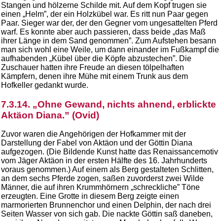
Stangen und hölzerne Schilde mit. Auf dem Kopf trugen sie
einen „Helm”, der ein Holzkübel war. Es ritt nun Paar gegen
Paar. Sieger war der, der den Gegner vom ungesattelten Pferd
warf. Es konnte aber auch passieren, dass beide „das Maß
ihrer Länge in dem Sand genommen”. Zum Aufstehen besann
man sich wohl eine Weile, um dann einander im Fußkampf die
aufhabenden „Kübel über die Köpfe abzustechen”. Die
Zuschauer hatten ihre Freude an diesen tölpelhaften
Kämpfern, denen ihre Mühe mit einem Trunk aus dem
Hofkeller gedankt wurde.
7.3.14. „Ohne Gewand, nichts ahnend, erblickte
Aktäon Diana.” (Ovid)
Zuvor waren die Angehörigen der Hofkammer mit der
Darstellung der Fabel von Aktäon und der Göttin Diana
aufgezogen. (Die Bildende Kunst hatte das Renaissancemotiv
vom Jäger Aktäon in der ersten Hälfte des 16. Jahrhunderts
voraus genommen.) Auf einem als Berg gestalteten Schlitten,
an dem sechs Pferde zogen, saßen zuvorderst zwei Wilde
Männer, die auf ihren Krummhörnern „schreckliche” Töne
erzeugten. Eine Grotte in diesem Berg zeigte einen
marmorierten Brunnenchor und einen Delphin, der nach drei
Seiten Wasser von sich gab. Die nackte Göttin saß daneben,