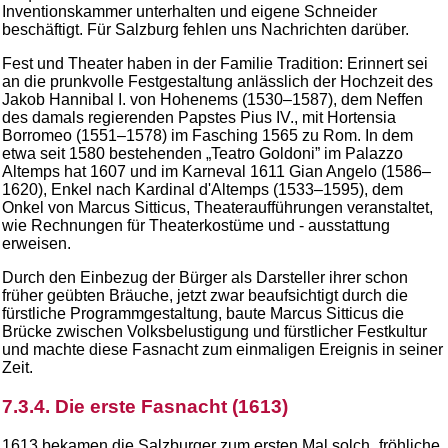
Inventionskammer unterhalten und eigene Schneider
beschäftigt. Für Salzburg fehlen uns Nachrichten darüber.
Fest und Theater haben in der Familie Tradition: Erinnert sei
an die prunkvolle Festgestaltung anlässlich der Hochzeit des
Jakob Hannibal I. von Hohenems (1530–1587), dem Neffen
des damals regierenden Papstes Pius IV., mit Hortensia
Borromeo (1551–1578) im Fasching 1565 zu Rom. In dem
etwa seit 1580 bestehenden „Teatro Goldoni” im Palazzo
Altemps hat 1607 und im Karneval 1611 Gian Angelo (1586–
1620), Enkel nach Kardinal d'Altemps (1533–1595), dem
Onkel von Marcus Sitticus, Theateraufführungen veranstaltet,
wie Rechnungen für Theaterkostüme und - ausstattung
erweisen.
Durch den Einbezug der Bürger als Darsteller ihrer schon
früher geübten Bräuche, jetzt zwar beaufsichtigt durch die
fürstliche Programmgestaltung, baute Marcus Sitticus die
Brücke zwischen Volksbelustigung und fürstlicher Festkultur
und machte diese Fasnacht zum einmaligen Ereignis in seiner
Zeit.
7.3.4. Die erste Fasnacht (1613)
1613 bekamen die Salzburger zum ersten Mal solch „fröhliche