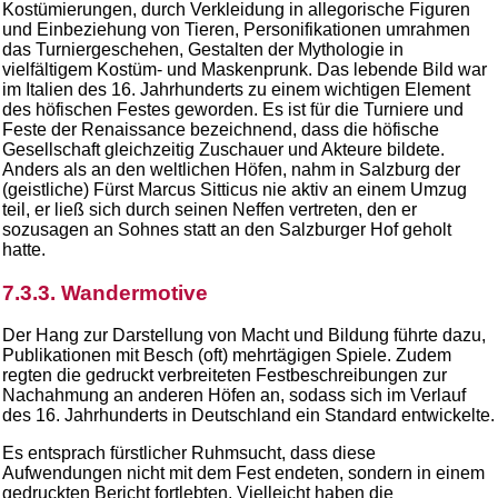
Kostümierungen, durch Verkleidung in allegorische Figuren
und Einbeziehung von Tieren, Personifikationen umrahmen
das Turniergeschehen, Gestalten der Mythologie in
vielfältigem Kostüm- und Maskenprunk. Das lebende Bild war
im Italien des 16. Jahrhunderts zu einem wichtigen Element
des höfischen Festes geworden. Es ist für die Turniere und
Feste der Renaissance bezeichnend, dass die höfische
Gesellschaft gleichzeitig Zuschauer und Akteure bildete.
Anders als an den weltlichen Höfen, nahm in Salzburg der
(geistliche) Fürst Marcus Sitticus nie aktiv an einem Umzug
teil, er ließ sich durch seinen Neffen vertreten, den er
sozusagen an Sohnes statt an den Salzburger Hof geholt
hatte.
7.3.3. Wandermotive
Der Hang zur Darstellung von Macht und Bildung führte dazu,
Publikationen mit Besch (oft) mehrtägigen Spiele. Zudem
regten die gedruckt verbreiteten Festbeschreibungen zur
Nachahmung an anderen Höfen an, sodass sich im Verlauf
des 16. Jahrhunderts in Deutschland ein Standard entwickelte.
Es entsprach fürstlicher Ruhmsucht, dass diese
Aufwendungen nicht mit dem Fest endeten, sondern in einem
gedruckten Bericht fortlebten. Vielleicht haben die