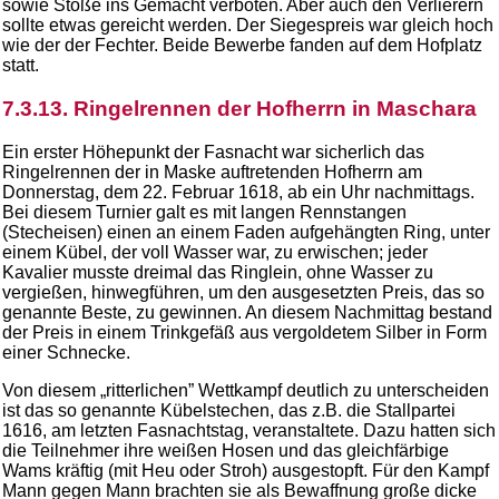
sowie Stöße ins Gemächt verboten. Aber auch den Verlierern
sollte etwas gereicht werden. Der Siegespreis war gleich hoch
wie der der Fechter. Beide Bewerbe fanden auf dem Hofplatz
statt.
7.3.13. Ringelrennen der Hofherrn in Maschara
Ein erster Höhepunkt der Fasnacht war sicherlich das
Ringelrennen der in Maske auftretenden Hofherrn am
Donnerstag, dem 22. Februar 1618, ab ein Uhr nachmittags.
Bei diesem Turnier galt es mit langen Rennstangen
(Stecheisen) einen an einem Faden aufgehängten Ring, unter
einem Kübel, der voll Wasser war, zu erwischen; jeder
Kavalier musste dreimal das Ringlein, ohne Wasser zu
vergießen, hinwegführen, um den ausgesetzten Preis, das so
genannte Beste, zu gewinnen. An diesem Nachmittag bestand
der Preis in einem Trinkgefäß aus vergoldetem Silber in Form
einer Schnecke.
Von diesem „ritterlichen” Wettkampf deutlich zu unterscheiden
ist das so genannte Kübelstechen, das z.B. die Stallpartei
1616, am letzten Fasnachtstag, veranstaltete. Dazu hatten sich
die Teilnehmer ihre weißen Hosen und das gleichfärbige
Wams kräftig (mit Heu oder Stroh) ausgestopft. Für den Kampf
Mann gegen Mann brachten sie als Bewaffnung große dicke