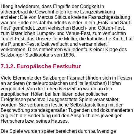
Hier gilt wiederum, dass Eingriffe der Obrigkeit in
althergebrachte Gewohnheiten keine Langzeitwirkung
erzielen: Die von Marcus Sitticus kreierte Fasnachtgestaltung
war am Ende des Jahrhunderts wieder in ein „Fraß- und Sauf-
Fest” gemündet, „zum viehischen Bauch- und Götzen-Fest,
zum lästerlichen Lumpen- und Venus-Fest, zum verfluchten
Teufel-Fest, das Unsere liebe Mutter, die katholische Kirch, hat
als Plunder-Fest allzeit verflucht und verbannisiert,”
verkommen. Dies entnehmen wir jedenfalls einer Klage des
Salzburger Stadtkaplans von 1696.
7.3.2. Europäische Festkultur
Viele Elemente der Salzburger Fasnacht finden sich in Festen
an anderen (mitteleuropäischen und italienischen) Höfen
vorgebildet. Von der frühen Neuzeit an waren an den
europäischen Höfen bei familiären oder politischen
Ereignissen prachtvoll ausgestattete Spiele veranstaltet
worden. Sie verbanden festliche Selbstdarstellung mit der
Beschwörung standesgemäßer Tugenden und dokumentierten
zugleich die Bedeutung und den Anspruch des jeweiligen
Herrschers bzw. seines Hauses.
Die Spiele wurden später bereichert durch aufwendige