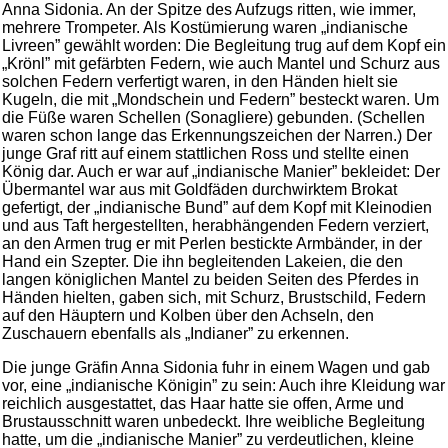
Anna Sidonia. An der Spitze des Aufzugs ritten, wie immer,
mehrere Trompeter. Als Kostümierung waren „indianische
Livreen” gewählt worden: Die Begleitung trug auf dem Kopf ein
„Krönl” mit gefärbten Federn, wie auch Mantel und Schurz aus
solchen Federn verfertigt waren, in den Händen hielt sie
Kugeln, die mit „Mondschein und Federn” besteckt waren. Um
die Füße waren Schellen (Sonagliere) gebunden. (Schellen
waren schon lange das Erkennungszeichen der Narren.) Der
junge Graf ritt auf einem stattlichen Ross und stellte einen
König dar. Auch er war auf „indianische Manier” bekleidet: Der
Übermantel war aus mit Goldfäden durchwirktem Brokat
gefertigt, der „indianische Bund” auf dem Kopf mit Kleinodien
und aus Taft hergestellten, herabhängenden Federn verziert,
an den Armen trug er mit Perlen bestickte Armbänder, in der
Hand ein Szepter. Die ihn begleitenden Lakeien, die den
langen königlichen Mantel zu beiden Seiten des Pferdes in
Händen hielten, gaben sich, mit Schurz, Brustschild, Federn
auf den Häuptern und Kolben über den Achseln, den
Zuschauern ebenfalls als „Indianer” zu erkennen.
Die junge Gräfin Anna Sidonia fuhr in einem Wagen und gab
vor, eine „indianische Königin” zu sein: Auch ihre Kleidung war
reichlich ausgestattet, das Haar hatte sie offen, Arme und
Brustausschnitt waren unbedeckt. Ihre weibliche Begleitung
hatte, um die „indianische Manier” zu verdeutlichen, kleine