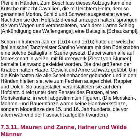
Pfeile in Händen. Zum Beschluss dieses Aufzugs kam eine
Kutsche mit acht Cavallieri, die mit leichtem Helm, dem so
genannten Morion, Schild und Schwert ausgestattet waren.
Nachdem sie den Hofplatz dreimal umzogen hatten, sprangen
sie vom Wagen und veranstalteten, nach dem L'arma Schlag
[Ankündigung des Waffengangs], eine Battaglia [Schaukampf].
Schon in früheren Jahren (1614 und 1616) hatte der welsche
[italienische] Tanzmeister Santino Ventura mit den Edelknaben
eine solche Battaglia in Szene gesetzt. Dabei waren alle auf
Moreskenart in weiße, mit Blumenwerk [Zierat von Blumen]
bemalte Leinwand gekleidet worden. Die drei größeren der
Knaben hatten Haare, Gesicht und Arme schwarz gefärbt. Um
die Knie hatten sie alle Schellenbänder gebunden und in den
Händen hielten sie, wie zum Fechten ausgerichtet, Rappier
und Dolch. So ausgestattet, veranstalteten sie auf dem
Hofplatz, direkt unter dem Fenster des Fürsten, einen
Moriskentanz, in wohl abgestimmten Figuren. (Die Morisken-,
Mohren- und Bauerntänze waren keine Handwerkstänze,
sondern Modetänze des 15. und 16. Jahrhunderts, die vor
allem während der Fasnacht aufgeführt wurden.)
7.3.11. Mauren und Zanne, Hafner und Wilde
Männer