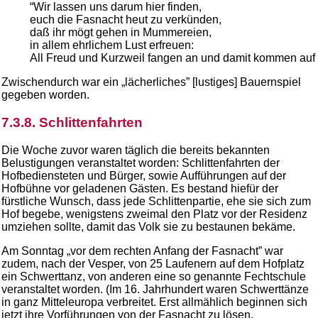
“Wir lassen uns darum hier finden,
euch die Fasnacht heut zu verkünden,
daß ihr mögt gehen in Mummereien,
in allem ehrlichem Lust erfreuen:
All Freud und Kurzweil fangen an und damit kommen auf 
Zwischendurch war ein „lächerliches” [lustiges] Bauernspiel
gegeben worden.
7.3.8. Schlittenfahrten
Die Woche zuvor waren täglich die bereits bekannten
Belustigungen veranstaltet worden: Schlittenfahrten der
Hofbediensteten und Bürger, sowie Aufführungen auf der
Hofbühne vor geladenen Gästen. Es bestand hiefür der
fürstliche Wunsch, dass jede Schlittenpartie, ehe sie sich zum
Hof begebe, wenigstens zweimal den Platz vor der Residenz
umziehen sollte, damit das Volk sie zu bestaunen bekäme.
Am Sonntag „vor dem rechten Anfang der Fasnacht” war
zudem, nach der Vesper, von 25 Laufenern auf dem Hofplatz
ein Schwerttanz, von anderen eine so genannte Fechtschule
veranstaltet worden. (Im 16. Jahrhundert waren Schwerttänze
in ganz Mitteleuropa verbreitet. Erst allmählich beginnen sich
jetzt ihre Vorführungen von der Fasnacht zu lösen.