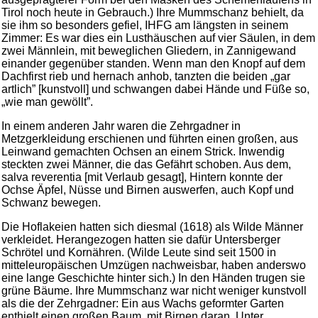
Tirol noch heute in Gebrauch.) Ihre Mummschanz behielt, da
sie ihm so besonders gefiel, IHFG am längsten in seinem
Zimmer: Es war dies ein Lusthäuschen auf vier Säulen, in dem
zwei Männlein, mit beweglichen Gliedern, in Zannigewand
einander gegenüber standen. Wenn man den Knopf auf dem
Dachfirst rieb und hernach anhob, tanzten die beiden „gar
artlich” [kunstvoll] und schwangen dabei Hände und Füße so,
„wie man gewöllt”.
In einem anderen Jahr waren die Zehrgadner in
Metzgerkleidung erschienen und führten einen großen, aus
Leinwand gemachten Ochsen an einem Strick. Inwendig
steckten zwei Männer, die das Gefährt schoben. Aus dem,
salva reverentia [mit Verlaub gesagt], Hintern konnte der
Ochse Äpfel, Nüsse und Birnen auswerfen, auch Kopf und
Schwanz bewegen.
Die Hoflakeien hatten sich diesmal (1618) als Wilde Männer
verkleidet. Herangezogen hatten sie dafür Untersberger
Schrötel und Kornähren. (Wilde Leute sind seit 1500 in
mitteleuropäischen Umzügen nachweisbar, haben anderswo
eine lange Geschichte hinter sich.) In den Händen trugen sie
grüne Bäume. Ihre Mummschanz war nicht weniger kunstvoll
als die der Zehrgadner: Ein aus Wachs geformter Garten
enthielt einen großen Baum, mit Birnen daran. Unter