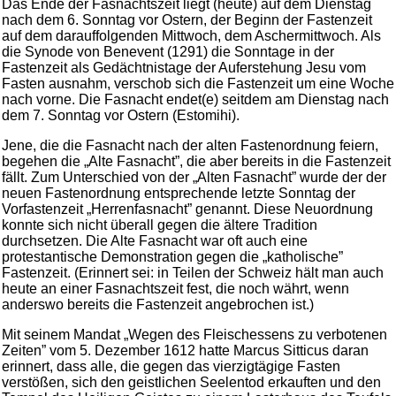
Das Ende der Fasnachtszeit liegt (heute) auf dem Dienstag
nach dem 6. Sonntag vor Ostern, der Beginn der Fastenzeit
auf dem darauffolgenden Mittwoch, dem Aschermittwoch. Als
die Synode von Benevent (1291) die Sonntage in der
Fastenzeit als Gedächtnistage der Auferstehung Jesu vom
Fasten ausnahm, verschob sich die Fastenzeit um eine Woche
nach vorne. Die Fasnacht endet(e) seitdem am Dienstag nach
dem 7. Sonntag vor Ostern (Estomihi).
Jene, die die Fasnacht nach der alten Fastenordnung feiern,
begehen die „Alte Fasnacht”, die aber bereits in die Fastenzeit
fällt. Zum Unterschied von der „Alten Fasnacht” wurde der der
neuen Fastenordnung entsprechende letzte Sonntag der
Vorfastenzeit „Herrenfasnacht” genannt. Diese Neuordnung
konnte sich nicht überall gegen die ältere Tradition
durchsetzen. Die Alte Fasnacht war oft auch eine
protestantische Demonstration gegen die „katholische”
Fastenzeit. (Erinnert sei: in Teilen der Schweiz hält man auch
heute an einer Fasnachtszeit fest, die noch währt, wenn
anderswo bereits die Fastenzeit angebrochen ist.)
Mit seinem Mandat „Wegen des Fleischessens zu verbotenen
Zeiten” vom 5. Dezember 1612 hatte Marcus Sitticus daran
erinnert, dass alle, die gegen das vierzigtägige Fasten
verstößen, sich den geistlichen Seelentod erkauften und den