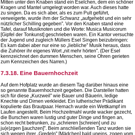
Mitten unter den Knaben stand ein Eselchen, dem ein schöner
Kragen und Mantel umgelegt worden war. Auch dieses hatte
zu singen. Da es sich aber, als es zum Pult geführt,
verweigerte, wurde ihm der Schwanz „aufgehebt und ein sehr
nützlicher Schilling gegeben”. Vor den Knaben stand eine
Tafel, darauf Musiknoten und die Worte: Musica Musicorum
[Gipfel der Tonkunst] geschrieben waren. Ein Kantor versuchte
der Jugend und zugleich Müllers Esel Singen beizubringen:
Es kam dabei aber nur eine so „liebliche” Musik heraus, dass
die Zuhörer ihr eigenes Wort „nit mehr hörten”. (Der Esel
kennzeichnet den dummen Menschen, seine Ohren gerieten
zum Kennzeichen des Narren.)
7.3.18. Eine Bauernhochzeit
Auf dem Hofplatz wurde an diesem Tag darüber hinaus eine
so genannte Bauernhochzeit gegeben. Die Darsteller hatten
sich für diese „Kurzweil” wie Bauer und Bäuerin, ledige
Knechte und Dirnen verkleidet. Ein lutherischer Prädikant
kopulierte das Brautpaar. Hernach wurde ein Wettkampf im
Laufen angestellt. Beim Hochzeitmahl wurde wacker gezecht,
die Burschen waren lustig und guter Dinge und fingen an,
schon recht betrunken, zu „schrieren [schreien] und zu
ju(e)zgen [jauchzen]”. Beim anschließenden Tanz wurden sie
sich wegen ihrer „Gredeln” [Mädchen] bald uneins, zogen vom