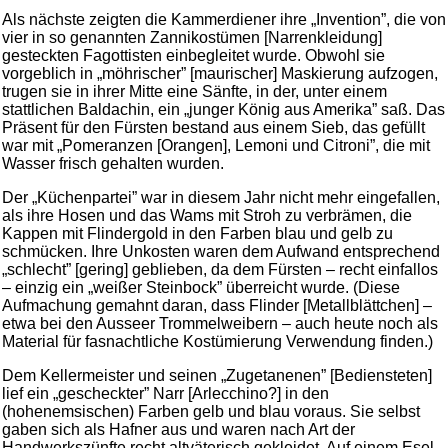
Als nächste zeigten die Kammerdiener ihre „Invention”, die von
vier in so genannten Zannikostümen [Narrenkleidung]
gesteckten Fagottisten einbegleitet wurde. Obwohl sie
vorgeblich in „möhrischer” [maurischer] Maskierung aufzogen,
trugen sie in ihrer Mitte eine Sänfte, in der, unter einem
stattlichen Baldachin, ein „junger König aus Amerika” saß. Das
Präsent für den Fürsten bestand aus einem Sieb, das gefüllt
war mit „Pomeranzen [Orangen], Lemoni und Citroni”, die mit
Wasser frisch gehalten wurden.
Der „Küchenpartei” war in diesem Jahr nicht mehr eingefallen,
als ihre Hosen und das Wams mit Stroh zu verbrämen, die
Kappen mit Flindergold in den Farben blau und gelb zu
schmücken. Ihre Unkosten waren dem Aufwand entsprechend
„schlecht” [gering] geblieben, da dem Fürsten – recht einfallos
– einzig ein „weißer Steinbock” überreicht wurde. (Diese
Aufmachung gemahnt daran, dass Flinder [Metallblättchen] –
etwa bei den Ausseer Trommelweibern – auch heute noch als
Material für fasnachtliche Kostümierung Verwendung finden.)
Dem Kellermeister und seinen „Zugetanenen” [Bediensteten]
lief ein „gescheckter” Narr [Arlecchino?] in den
(hohenemsischen) Farben gelb und blau voraus. Sie selbst
gaben sich als Hafner aus und waren nach Art der
Handwerkszünfte recht altväterisch gekleidet. Auf einem Esel