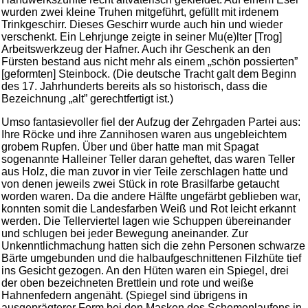
wurden zwei kleine Truhen mitgeführt, gefüllt mit irdenem
Trinkgeschirr. Dieses Geschirr wurde auch hin und wieder
verschenkt. Ein Lehrjunge zeigte in seiner Mu(e)lter [Trog]
Arbeitswerkzeug der Hafner. Auch ihr Geschenk an den
Fürsten bestand aus nicht mehr als einem „schön possierten”
[geformten] Steinbock. (Die deutsche Tracht galt dem Beginn
des 17. Jahrhunderts bereits als so historisch, dass die
Bezeichnung „alt” gerechtfertigt ist.)
Umso fantasievoller fiel der Aufzug der Zehrgaden Partei aus:
Ihre Röcke und ihre Zannihosen waren aus ungebleichtem
grobem Rupfen. Über und über hatte man mit Spagat
sogenannte Halleiner Teller daran geheftet, das waren Teller
aus Holz, die man zuvor in vier Teile zerschlagen hatte und
von denen jeweils zwei Stück in rote Brasilfarbe getaucht
worden waren. Da die andere Hälfte ungefärbt geblieben war,
konnten somit die Landesfarben Weiß und Rot leicht erkannt
werden. Die Tellerviertel lagen wie Schuppen übereinander
und schlugen bei jeder Bewegung aneinander. Zur
Unkenntlichmachung hatten sich die zehn Personen schwarze
Bärte umgebunden und die halbaufgeschnittenen Filzhüte tief
ins Gesicht gezogen. An den Hüten waren ein Spiegel, drei
der oben bezeichneten Brettlein und rote und weiße
Hahnenfedern angenäht. (Spiegel sind übrigens in
ausgeprägterer Form bei den Masken des Schemenlaufens in