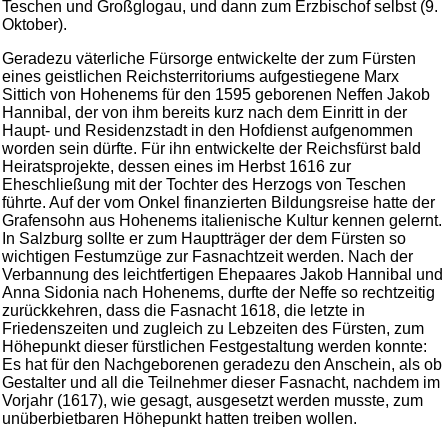
Teschen und Großglogau, und dann zum Erzbischof selbst (9.
Oktober).
Geradezu väterliche Fürsorge entwickelte der zum Fürsten
eines geistlichen Reichsterritoriums aufgestiegene Marx
Sittich von Hohenems für den 1595 geborenen Neffen Jakob
Hannibal, der von ihm bereits kurz nach dem Einritt in der
Haupt- und Residenzstadt in den Hofdienst aufgenommen
worden sein dürfte. Für ihn entwickelte der Reichsfürst bald
Heiratsprojekte, dessen eines im Herbst 1616 zur
Eheschließung mit der Tochter des Herzogs von Teschen
führte. Auf der vom Onkel finanzierten Bildungsreise hatte der
Grafensohn aus Hohenems italienische Kultur kennen gelernt.
In Salzburg sollte er zum Hauptträger der dem Fürsten so
wichtigen Festumzüge zur Fasnachtzeit werden. Nach der
Verbannung des leichtfertigen Ehepaares Jakob Hannibal und
Anna Sidonia nach Hohenems, durfte der Neffe so rechtzeitig
zurückkehren, dass die Fasnacht 1618, die letzte in
Friedenszeiten und zugleich zu Lebzeiten des Fürsten, zum
Höhepunkt dieser fürstlichen Festgestaltung werden konnte:
Es hat für den Nachgeborenen geradezu den Anschein, als ob
Gestalter und all die Teilnehmer dieser Fasnacht, nachdem im
Vorjahr (1617), wie gesagt, ausgesetzt werden musste, zum
unüberbietbaren Höhepunkt hatten treiben wollen.