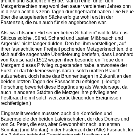
[Füllen und Saufen] ein Ende. Manch einer unter den
Metzgerknechten mag wohl den sauer verdienten Jahreslohn
in diesen acht bis zehn Tagen durchgebracht haben. Die Reue
über die ausgeleerten Säcke erfolgte wohl erst in der
Fastenzeit, die nun auch für sie angebrochen war.
Als „wachtsamer Hirt seiner lieben Schäflein” wollte Marcus
Sitticus solche „Sünd, Schand und Laster, Mißbrauch und
Ärgernis” nicht länger dulden. Den bei ihm vorstelligen, auf
ihrer fasnachtlichen Freiheit pochenden Metzgerknechten, die
sich auf die sagenhafte Überlieferung beriefen, dass Leonhard
von Keutschach 1512 wegen ihrer besonderen Treue den
Metzgern dieses Privileg zugestanden habe, antwortete der
Fürst, er dächte keineswegs daran, solch uralten Brauch
aufzuheben, doch habe das Brunnentragen in Zukunft an den
beiden letzten Tagen der Fasnacht zu erfolgen. (Heutige
Forschung bewertet diese Begründung als Wandersage, da
auch in anderen Städten die Metzger ihre privilegierten
Festbräuche mit solch weit zurückliegenden Ereignissen
rechtfertigten.)
Eingestellt werden mussten auch die Komödien und
Bauernspiele der beiden Lateinschulen, der des Domes und
von St. Peter, die erst, alter Gewohnheit nach, am ersten
Sonntag (und Montag) in der Fastenzeit die (Alte) Fasnacht für