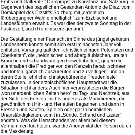
Embs und Gallerate,” Dompropst zu Konstanz und Salzburg, in
Gegenwart des päpstlichen Gesandten Antonio de Diaz, vom
Domkapitel des Erzstifts Salzburg mit „ordentlich
fürübergangner Wahl einhelliglich” zum Erzbischof und
Landesfürsten erwählt. Es war dies der zweite Sonntag in der
Fastenzeit, auch Reminiscere genannt.
Die Gestaltung einer Fasnacht im Sinne des jüngst gekürten
Landesherrn konnte somit sich erst im nächsten Jahr voll
entfalten. Vorrangig galt den „christlich eifrigen Potentaten und
Oberkeiten”, die „heidnischen und abergläubischen, uralten
Bräuche und schandwürdigen Gewohnheiten”, gegen die
allenthalben die Prediger von den Kanzeln herab „schrieen
und tobten, gänzlich auszureuten und zu vertilgen” und an
deren Stelle „ehrliche, christgebührende Freudenfeste”
zuzulassen. In der erzbischöflichen Hauptstadt war die
Situation nicht anders: Auch hier veranstalteten die Bürger
„von unerdenklichen Zeiten hero” zu Tag- und Nachtzeit, aus
der Sicht des Fürsten, nichts anderes als Mummereien, die
gewöhnlich mit Hin- und Herlaufen begannen und dann in
Fressen und Saufen, Spielen oder gar in heimlichen
Unanständigkeiten, somit in „Sünde, Schand und Laster”
endeten. Was die Herrschenden vor allem bei diesem
Vermummen fürchteten, war die Anonymität der Person durch
die Maskierung.