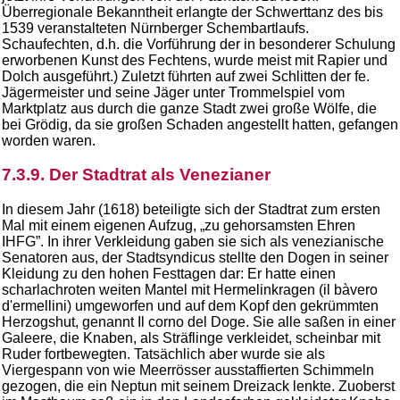
Überregionale Bekanntheit erlangte der Schwerttanz des bis
1539 veranstalteten Nürnberger Schembartlaufs.
Schaufechten, d.h. die Vorführung der in besonderer Schulung
erworbenen Kunst des Fechtens, wurde meist mit Rapier und
Dolch ausgeführt.) Zuletzt führten auf zwei Schlitten der fe.
Jägermeister und seine Jäger unter Trommelspiel vom
Marktplatz aus durch die ganze Stadt zwei große Wölfe, die
bei Grödig, da sie großen Schaden angestellt hatten, gefangen
worden waren.
7.3.9. Der Stadtrat als Venezianer
In diesem Jahr (1618) beteiligte sich der Stadtrat zum ersten
Mal mit einem eigenen Aufzug, „zu gehorsamsten Ehren
IHFG”. In ihrer Verkleidung gaben sie sich als venezianische
Senatoren aus, der Stadtsyndicus stellte den Dogen in seiner
Kleidung zu den hohen Festtagen dar: Er hatte einen
scharlachroten weiten Mantel mit Hermelinkragen (il bàvero
d'ermellini) umgeworfen und auf dem Kopf den gekrümmten
Herzogshut, genannt Il corno del Doge. Sie alle saßen in einer
Galeere, die Knaben, als Sträflinge verkleidet, scheinbar mit
Ruder fortbewegten. Tatsächlich aber wurde sie als
Viergespann von wie Meerrösser ausstaffierten Schimmeln
gezogen, die ein Neptun mit seinem Dreizack lenkte. Zuoberst