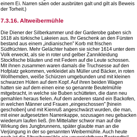
einem Ei. Narren säen oder ausbrüten galt und gilt als Beweis
der Torheit.)
7.3.16. Altweibermühle
Die Diener der Silberkammer und der Garderobe gaben sich
1618 als türkische Lakeien aus. Ihr Geschenk an den Fürsten
bestand aus einem „indianischen” Korb mit frischen
Südfrüchten. Mehr Gelächter haben sie sicher 1614 unter dem
Volk erweckt, als sie in roter und gelber Zannikleidung
Stockfische bläuten und mit Federn auf die Leute schossen.
Mit ihnen zusammen waren damals die Truchsesse auf den
Hofplatz gekommen, verkleidet als Müller und Bäcker, in roten
Wollhemden, weiße Schürzen umgebunden und mit kleinen
schwarzen Hüten auf dem Kopf. Auf ihren beiden Wagen
hatten sie auf dem einen eine so genannte Beutelmühle
mitgebracht, in welche sie Buben schütteten, die dann neu
gemahlen heraus fielen. Auf dem anderen stand ein Backofen,
in welchen Männer und Frauen „eingeschossen” [hinein
geschoben] und mit Kienruß angeschwärzt wurden, die man,
mit einer aufgesetzten Narrenkappe, sozusagen neu gebacken
wiederum laufen ließ. (Im Mittelalter schwor man auf die
Wirkung des Jungbrunnens, später glaubte man an die
Verjüngung in der so genannten Weibermühle. Auch heute