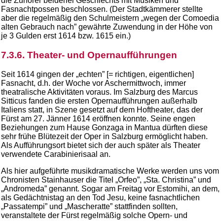
die Zuhörer beiderlei Geschlechts mit Musiken und
Fasnachtpossen beschlossen. (Der Stadtkämmerer stellte
aber die regelmäßig den Schulmeistern „wegen der Comoedia
alten Gebrauch nach” gewährte Zuwendung in der Höhe von
je 3 Gulden erst 1614 bzw. 1615 ein.)
7.3.6. Theater- und Opernaufführungen
Seit 1614 gingen der „echten” [= richtigen, eigentlichen]
Fasnacht, d.h. der Woche vor Aschermittwoch, immer
theatralische Aktivitäten voraus. Im Salzburg des Marcus
Sitticus fanden die ersten Opernaufführungen außerhalb
Italiens statt, in Szene gesetzt auf dem Hoftheater, das der
Fürst am 27. Jänner 1614 eröffnen konnte. Seine engen
Beziehungen zum Hause Gonzaga in Mantua dürften diese
sehr frühe Blütezeit der Oper in Salzburg ermöglicht haben.
Als Aufführungsort bietet sich der auch später als Theater
verwendete Carabinierisaal an.
Als hier aufgeführte musikdramatische Werke werden uns vom
Chronisten Stainhauser die Titel „Orfeo”, „Sta. Christina” und
„Andromeda” genannt. Sogar am Freitag vor Estomihi, an dem,
als Gedächtnistag an den Tod Jesu, keine fasnachtlichen
„Passatempi” und „Mascheratte” stattfinden sollten,
veranstaltete der Fürst regelmäßig solche Opern- und