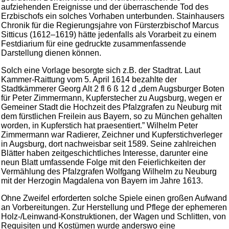
aufziehenden Ereignisse und der überraschende Tod des
Erzbischofs ein solches Vorhaben unterbunden. Stainhausers
Chronik für die Regierungsjahre von Fürsterzbischof Marcus
Sitticus (1612–1619) hätte jedenfalls als Vorarbeit zu einem
Festdiarium für eine gedruckte zusammenfassende
Darstellung dienen können.
Solch eine Vorlage besorgte sich z.B. der Stadtrat. Laut
Kammer-Raittung vom 5. April 1614 bezahlte der
Stadtkämmerer Georg Alt 2 fl 6 ß 12 d „dem Augsburger Boten
für Peter Zimmermann, Kupferstecher zu Augsburg, wegen er
Gemeiner Stadt die Hochzeit des Pfalzgrafen zu Neuburg mit
dem fürstlichen Freilein aus Bayern, so zu München gehalten
worden, in Kupferstich hat praesentiert.” Wilhelm Peter
Zimmermann war Radierer, Zeichner und Kupferstichverleger
in Augsburg, dort nachweisbar seit 1589. Seine zahlreichen
Blätter haben zeitgeschichtliches Interesse, darunter eine
neun Blatt umfassende Folge mit den Feierlichkeiten der
Vermählung des Pfalzgrafen Wolfgang Wilhelm zu Neuburg
mit der Herzogin Magdalena von Bayern im Jahre 1613.
Ohne Zweifel erforderten solche Spiele einen großen Aufwand
an Vorbereitungen. Zur Herstellung und Pflege der ephemeren
Holz-/Leinwand-Konstruktionen, der Wagen und Schlitten, von
Requisiten und Kostümen wurde anderswo eine