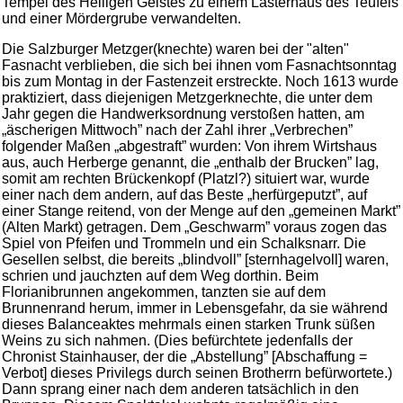
Tempel des Heiligen Geistes zu einem Lasterhaus des Teufels
und einer Mördergrube verwandelten.
Die Salzburger Metzger(knechte) waren bei der "alten"
Fasnacht verblieben, die sich bei ihnen vom Fasnachtsonntag
bis zum Montag in der Fastenzeit erstreckte. Noch 1613 wurde
praktiziert, dass diejenigen Metzgerknechte, die unter dem
Jahr gegen die Handwerksordnung verstoßen hatten, am
„äscherigen Mittwoch” nach der Zahl ihrer „Verbrechen”
folgender Maßen „abgestraft” wurden: Von ihrem Wirtshaus
aus, auch Herberge genannt, die „enthalb der Brucken” lag,
somit am rechten Brückenkopf (Platzl?) situiert war, wurde
einer nach dem andern, auf das Beste „herfürgeputzt”, auf
einer Stange reitend, von der Menge auf den „gemeinen Markt”
(Alten Markt) getragen. Dem „Geschwarm” voraus zogen das
Spiel von Pfeifen und Trommeln und ein Schalksnarr. Die
Gesellen selbst, die bereits „blindvoll” [sternhagelvoll] waren,
schrien und jauchzten auf dem Weg dorthin. Beim
Florianibrunnen angekommen, tanzten sie auf dem
Brunnenrand herum, immer in Lebensgefahr, da sie während
dieses Balanceaktes mehrmals einen starken Trunk süßen
Weins zu sich nahmen. (Dies befürchtete jedenfalls der
Chronist Stainhauser, der die „Abstellung” [Abschaffung =
Verbot] dieses Privilegs durch seinen Brotherrn befürwortete.)
Dann sprang einer nach dem anderen tatsächlich in den