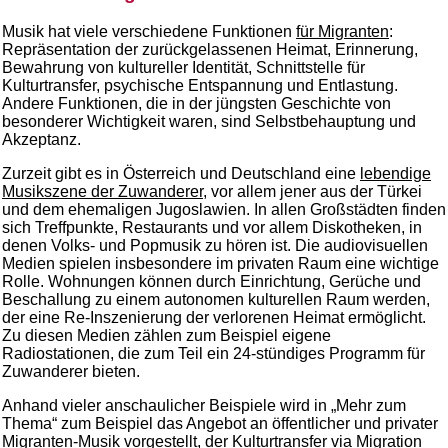
Musik hat viele verschiedene Funktionen
für Migranten
:
Repräsentation der zurückgelassenen Heimat, Erinnerung,
Bewahrung von kultureller Identität, Schnittstelle für
Kulturtransfer, psychische Entspannung und Entlastung.
Andere Funktionen, die in der jüngsten Geschichte von
besonderer Wichtigkeit waren, sind Selbstbehauptung und
Akzeptanz.
Zurzeit gibt es in Österreich und Deutschland eine
lebendige
Musikszene der Zuwanderer
, vor allem jener aus der Türkei
und dem ehemaligen Jugoslawien. In allen Großstädten finden
sich Treffpunkte, Restaurants und vor allem Diskotheken, in
denen Volks- und Popmusik zu hören ist. Die audiovisuellen
Medien spielen insbesondere im privaten Raum eine wichtige
Rolle. Wohnungen können durch Einrichtung, Gerüche und
Beschallung zu einem autonomen kulturellen Raum werden,
der eine Re-Inszenierung der verlorenen Heimat ermöglicht.
Zu diesen Medien zählen zum Beispiel eigene
Radiostationen, die zum Teil ein 24-stündiges Programm für
Zuwanderer bieten.
Anhand vieler anschaulicher Beispiele wird in „Mehr zum
Thema“ zum Beispiel das Angebot an öffentlicher und privater
Migranten-Musik vorgestellt, der Kulturtransfer via Migration