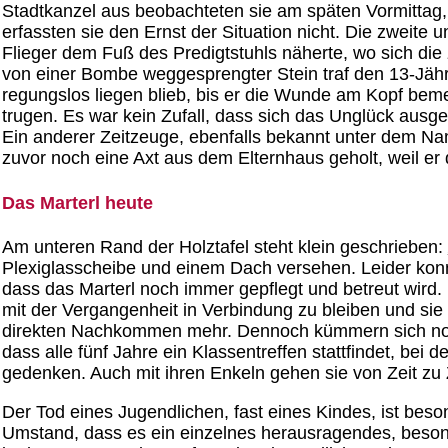
Stadtkanzel aus beobachteten sie am späten Vormittag,
erfassten sie den Ernst der Situation nicht. Die zweite 
Flieger dem Fuß des Predigtstuhls näherte, wo sich di
von einer Bombe weggesprengter Stein traf den 13-Jähri
regungslos liegen blieb, bis er die Wunde am Kopf bem
trugen. Es war kein Zufall, dass sich das Unglück ausge
Ein anderer Zeitzeuge, ebenfalls bekannt unter dem Na
zuvor noch eine Axt aus dem Elternhaus geholt, weil er 
Das Marterl heute
Am unteren Rand der Holztafel steht klein geschrieben:
Plexiglasscheibe und einem Dach versehen. Leider konn
dass das Marterl noch immer gepflegt und betreut wird. Ü
mit der Vergangenheit in Verbindung zu bleiben und sie 
direkten Nachkommen mehr. Dennoch kümmern sich noch
dass alle fünf Jahre ein Klassentreffen stattfindet, 
gedenken. Auch mit ihren Enkeln gehen sie von Zeit zu 
Der Tod eines Jugendlichen, fast eines Kindes, ist beso
Umstand, dass es ein einzelnes herausragendes, besonde