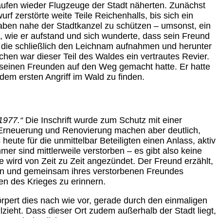
aufen wieder Flugzeuge der Stadt näherten. Zunächst
rf zerstörte weite Teile Reichenhalls, bis sich ein
raben nahe der Stadtkanzel zu schützen – umsonst, ein
, wie er aufstand und sich wunderte, dass sein Freund
 die schließlich den Leichnam aufnahmen und herunter
chen war dieser Teil des Waldes ein vertrautes Revier.
 seinen Freunden auf den Weg gemacht hatte. Er hatte
dem ersten Angriff im Wald zu finden.
1977.“
Die Inschrift wurde zum Schutz mit einer
, Erneuerung und Renovierung machen aber deutlich,
eute für die unmittelbar Beteiligten einen Anlass, aktiv
er sind mittlerweile verstorben – es gibt also keine
rd von Zeit zu Zeit angezündet. Der Freund erzählt,
dern und gemeinsam ihres verstorbenen Freundes
en des Krieges zu erinnern.
örpert dies nach wie vor, gerade durch den einmaligen
zieht. Dass dieser Ort zudem außerhalb der Stadt liegt,