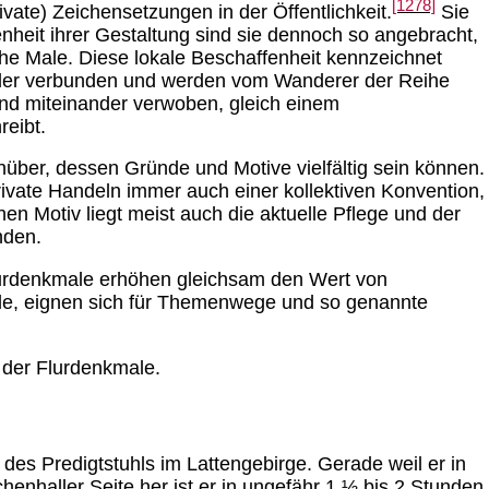
[1278]
vate) Zeichensetzungen in der Öffentlichkeit.
Sie
nheit ihrer Gestaltung sind sie dennoch so angebracht,
che Male. Diese lokale Beschaffenheit kennzeichnet
ander verbunden und werden vom Wanderer der Reihe
ind miteinander verwoben, gleich einem
eibt.
genüber, dessen Gründe und Motive vielfältig sein können.
private Handeln immer auch einer kollektiven Konvention,
chen Motiv liegt meist auch die aktuelle Pflege und der
nden.
Flurdenkmale erhöhen gleichsam den Wert von
nde, eignen sich für Themenwege und so genannte
 der Flurdenkmale.
 des Predigtstuhls im Lattengebirge. Gerade weil er in
chenhaller Seite her ist er in ungefähr 1 ½ bis 2 Stunden