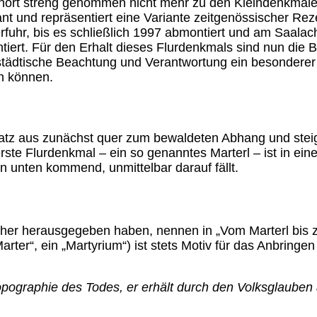
ehört streng genommen nicht mehr zu den Kleindenkmal
ant und repräsentiert eine Variante zeitgenössischer R
rfuhr, bis es schließlich 1997 abmontiert und am Saalach
ntiert. Für den Erhalt dieses Flurdenkmals sind nun die 
städtische Beachtung und Verantwortung ein besonderer S
n können.
z aus zunächst quer zum bewaldeten Abhang und steigt d
 erste Flurdenkmal – ein so genanntes Marterl – ist in ei
n unten kommend, unmittelbar darauf fällt.
cher herausgegeben haben, nennen in „Vom Marterl bis 
arter“, ein „Martyrium“) ist stets Motiv für das Anbringen
Topographie des Todes, er erhält durch den Volksglauben 