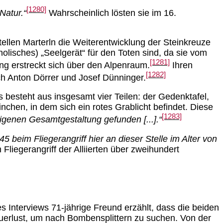
[1280]
 Natur.“
Wahrscheinlich lösten sie im 16.
tellen Marterln die Weiterentwicklung der Steinkreuze
olisches) „Seelgerät“ für den Toten sind, da sie vom
[1281]
ng erstreckt sich über den Alpenraum.
Ihren
[1282]
ch Anton Dörrer und Josef Dünninger.
 besteht aus insgesamt vier Teilen: der Gedenktafel,
hen, in dem sich ein rotes Grablicht befindet. Diese
[1283]
igenen Gesamtgestaltung gefunden [...].“
beim Fliegerangriff hier an dieser Stelle im Alter von
liegerangriff der Alliierten über zweihundert
 Interviews 71-jährige Freund erzählt, dass die beiden
euerlust, um nach Bombensplittern zu suchen. Von der