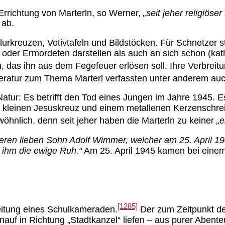
 Errichtung von Marterln, so Werner,
„seit jeher religiöser
 ab.
urkreuzen, Votivtafeln und Bildstöcken. Für Schnetzer s
oder Ermordeten darstellen als auch an sich schon (kath
 das ihn aus dem Fegefeuer erlösen soll. Ihre Verbreitu
iteratur zum Thema Marterl verfassten unter anderem au
tur: Es betrifft den Tod eines Jungen im Jahre 1945. Es
leinen Jesuskreuz und einem metallenen Kerzenschreinc
öhnlich, denn seit jeher haben die Marterln zu keiner
„e
en lieben Sohn Adolf Wimmer, welcher am 25. April 1945 
 ihm die ewige Ruh.“
Am 25. April 1945 kamen bei einem F
[1285]
eitung eines Schulkameraden.
Der zum Zeitpunkt des
nauf in Richtung „Stadtkanzel“ liefen – aus purer Abent