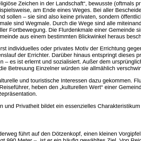
giöse Zeichen in der Landschaft“, bewusste (oftmals pri
ispielsweise, am Ende eines Weges. Bei aller Bescheide
ollen – sie sind also keine privaten, sondern öffentli
enkmale sind Wegmale. Durch die Wege sind alle mitein
eller Fortbewegung. Die Flurdenkmale einer Gemeinde s
meinde aus einem bestimmten Blickwinkel heraus beschr
erst individuelles oder privates Motiv der Errichtung ge
enslauf der Errichter. Darüber hinaus entspringt dieses 
n – es ist erlernt und sozialisiert. Außer dem ursprüngli
die Betreuung Einzelner würden sie allmählich verschwi
kulturelle und touristische Interessen dazu gekommen. 
eiseführer, heben den „kulturellen Wert“ einer Gemei
 Repräsentation.
und Privatheit bildet ein essenzielles Charakteristikum
derweg führt auf den Dötzenkopf, einen kleinen Vorgipfel
gt 990 Meter –, ist er ein häufig gewähltes Ziel. Von Rei