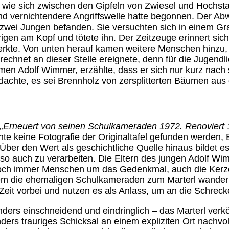
 wie sich zwischen den Gipfeln von Zwiesel und Hochst
und vernichtendere Angriffswelle hatte begonnen. Der Abwu
e zwei Jungen befanden. Sie versuchten sich in einem G
gen am Kopf und tötete ihn. Der Zeitzeuge erinnert sich
erkte. Von unten herauf kamen weitere Menschen hinzu,
rechnet an dieser Stelle ereignete, denn für die Jugendli
men Adolf Wimmer, erzählte, dass er sich nur kurz nach
dachte, es sei Brennholz von zersplitterten Bäumen aus 
„Erneuert von seinen Schulkameraden 1972. Renoviert 
te keine Fotografie der Originaltafel gefunden werden
ber den Wert als geschichtliche Quelle hinaus bildet es h
so auch zu verarbeiten. Die Eltern des jungen Adolf Wimm
 immer Menschen um das Gedenkmal, auch die Kerze wi
bei dem die ehemaligen Schulkameraden zum Marterl wan
Zeit vorbei und nutzen es als Anlass, um an die Schreck
nders einschneidend und eindringlich – das Marterl verk
rs trauriges Schicksal an einem expliziten Ort nachvoll