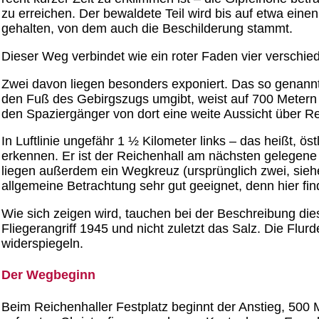
zu erreichen. Der bewaldete Teil wird bis auf etwa eine
gehalten, von dem auch die Beschilderung stammt.
Dieser Weg verbindet wie ein roter Faden vier verschi
Zwei davon liegen besonders exponiert. Das so genannte
den Fuß des Gebirgszugs umgibt, weist auf 700 Metern 
den Spaziergänger von dort eine weite Aussicht über R
In Luftlinie ungefähr 1 ½ Kilometer links – das heißt, öst
erkennen. Er ist der Reichenhall am nächsten gelegene
liegen außerdem ein Wegkreuz (ursprünglich zwei, sieh
allgemeine Betrachtung sehr gut geeignet, denn hier fin
Wie sich zeigen wird, tauchen bei der Beschreibung die
Fliegerangriff 1945 und nicht zuletzt das Salz. Die Flur
widerspiegeln.
Der Wegbeginn
Beim Reichenhaller Festplatz beginnt der Anstieg, 500 M