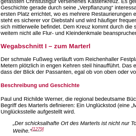
gefassten Christusfigur versehenes Kastenkreuz. Es g
Geschichte gerade durch seine „Verpflanzung“ interess
ersten Platz errichtet, wo es mehrere Restaurierungen e
steht es sicherer vor Diebstahl und wird häufiger freque
sich mittlerweile befindet. Dem Kreuz kommt durch die 
weitem nicht alle Flur- und Kleindenkmale beanspruche
Wegabschnitt I – zum Marterl
Der schmale Fußweg verläuft vom Reichenhaller Festplat
Metern plötzlich in engen Kehren steil hinaufführt. Das
dass der Blick der Passanten, egal ob von oben oder vo
Beschreibung und Geschichte
Paul und Richilde Werner, die regional bedeutsame Bü
Begriff des Marterls definieren: Ein Unglückstod (eine „M
Unglücksstelle aufgestellt wird.
„Der schicksalhafte Ort des Marterls ist nicht nur 
[1279]
Weihe.“