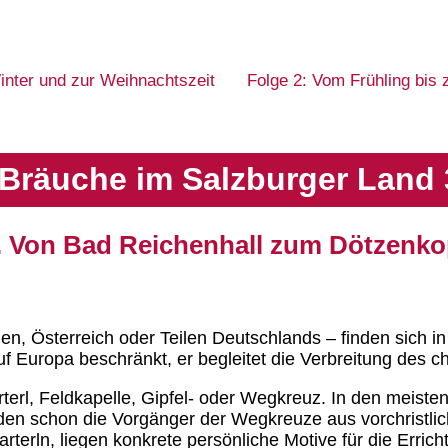
inter und zur Weihnachtszeit
Folge 2: Vom Frühling bis
Bräuche im Salzburger Land 
t. Von Bad Reichenhall zum Dötzenkop
ien, Österreich oder Teilen Deutschlands – finden sich in
auf Europa beschränkt, er begleitet die Verbreitung des 
Marterl, Feldkapelle, Gipfel- oder Wegkreuz. In den meiste
den schon die Vorgänger der Wegkreuze aus vorchristlich
terln, liegen konkrete persönliche Motive für die Erric