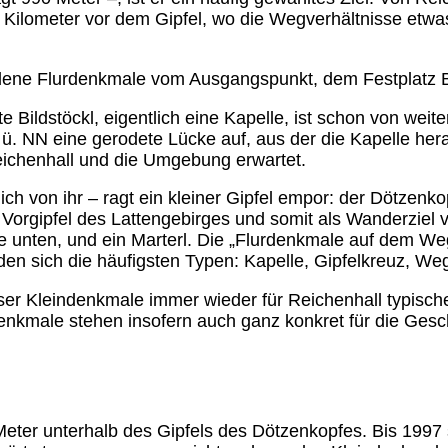
n Kilometer vor dem Gipfel, wo die Wegverhältnisse etwa
edene Flurdenkmale vom Ausgangspunkt, dem Festplatz Ba
 Bildstöckl, eigentlich eine Kapelle, ist schon von wei
ü. NN eine gerodete Lücke auf, aus der die Kapelle hera
eichenhall und die Umgebung erwartet.
lich von ihr – ragt ein kleiner Gipfel empor: der Dötzenko
 Vorgipfel des Lattengebirges und somit als Wanderziel
e unten, und ein Marterl. Die „Flurdenkmale auf dem We
den sich die häufigsten Typen: Kapelle, Gipfelkreuz, We
ser Kleindenkmale immer wieder für Reichenhall typische
denkmale stehen insofern auch ganz konkret für die Gesch
eter unterhalb des Gipfels des Dötzenkopfes. Bis 1997 st