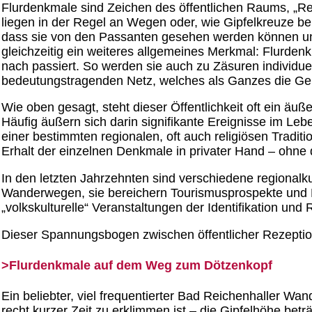
Flurdenkmale sind Zeichen des öffentlichen Raums, „Reli
liegen in der Regel an Wegen oder, wie Gipfelkreuze be
dass sie von den Passanten gesehen werden können und s
gleichzeitig ein weiteres allgemeines Merkmal: Flurd
nach passiert. So werden sie auch zu Zäsuren individu
bedeutungstragenden Netz, welches als Ganzes die Ge
Wie oben gesagt, steht dieser Öffentlichkeit oft ein äuß
Häufig äußern sich darin signifikante Ereignisse im Leb
einer bestimmten regionalen, oft auch religiösen Traditio
Erhalt der einzelnen Denkmale in privater Hand – ohne 
In den letzten Jahrzehnten sind verschiedene regional
Wanderwegen, sie bereichern Tourismusprospekte und R
„volkskulturelle“ Veranstaltungen der Identifikation und
Dieser Spannungsbogen zwischen öffentlicher Rezeption 
>Flurdenkmale auf dem Weg zum Dötzenkopf
Ein beliebter, viel frequentierter Bad Reichenhaller Wan
recht kurzer Zeit zu erklimmen ist – die Gipfelhöhe beträ