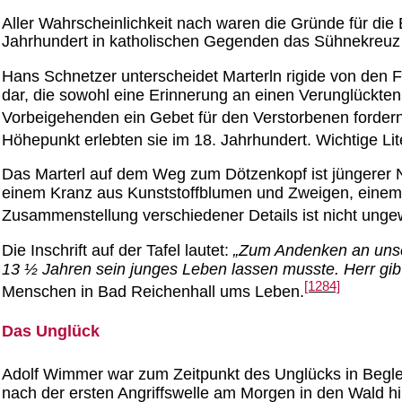
Aller Wahrscheinlichkeit nach waren die Gründe für die
Jahrhundert in katholischen Gegenden das Sühnekreuz
Hans Schnetzer unterscheidet Marterln rigide von den Fl
dar, die sowohl eine Erinnerung an einen Verunglückten 
Vorbeigehenden ein Gebet für den Verstorbenen fordern,
Höhepunkt erlebten sie im 18. Jahrhundert. Wichtige L
Das Marterl auf dem Weg zum Dötzenkopf ist jüngerer Na
einem Kranz aus Kunststoffblumen und Zweigen, einem k
Zusammenstellung verschiedener Details ist nicht ungew
Die Inschrift auf der Tafel lautet:
„Zum Andenken an unser
13 ½ Jahren sein junges Leben lassen musste. Herr gib
[1284]
Menschen in Bad Reichenhall ums Leben.
Das Unglück
Adolf Wimmer war zum Zeitpunkt des Unglücks in Begl
nach der ersten Angriffswelle am Morgen in den Wald hi