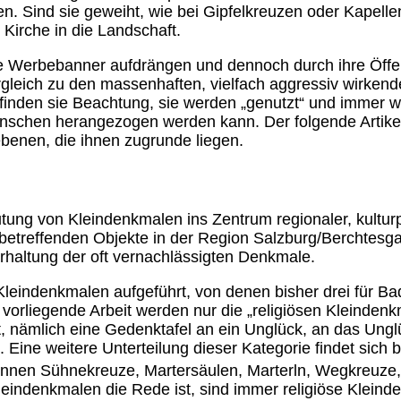
n. Sind sie geweiht, wie bei Gipfelkreuzen oder Kapelle
Kirche in die Landschaft.
ie Werbebanner aufdrängen und dennoch durch ihre Öffen
leich zu den massenhaften, vielfach aggressiv wirkenden
n sie Beachtung, sie werden „genutzt“ und immer wieder
nschen herangezogen werden kann. Der folgende Artikel 
enen, die ihnen zugrunde liegen.
tung von Kleindenkmalen ins Zentrum regionaler, kulturpo
e betreffenden Objekte in der Region Salzburg/Berchtesg
haltung der oft vernachlässigten Denkmale.
eindenkmalen aufgeführt, von denen bisher drei für Bad
r vorliegende Arbeit werden nur die „religiösen Kleinde
nämlich eine Gedenktafel an ein Unglück, an das Unglück
. Eine weitere Unterteilung dieser Kategorie findet sich
nnen Sühnekreuze, Martersäulen, Marterln, Wegkreuze, 
ndenkmalen die Rede ist, sind immer religiöse Kleinde