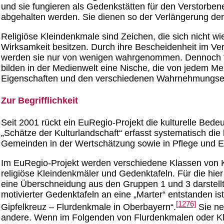
und sie fungieren als Gedenkstätten für den Verstorbene
abgehalten werden. Sie dienen so der Verlängerung der 
Religiöse Kleindenkmale sind Zeichen, die sich nicht w
Wirksamkeit besitzen. Durch ihre Bescheidenheit im Verg
werden sie nur von wenigen wahrgenommen. Dennoch finde
bilden in der Medienwelt eine Nische, die von jedem Me
Eigenschaften und den verschiedenen Wahrnehmungseb
Zur Begrifflichkeit
Seit 2001 rückt ein EuRegio-Projekt die kulturelle Bedeu
„Schätze der Kulturlandschaft“ erfasst systematisch di
Gemeinden in der Wertschätzung sowie in Pflege und Er
Im EuRegio-Projekt werden verschiedene Klassen von Kl
religiöse Kleindenkmäler und Gedenktafeln. Für die hie
eine Überschneidung aus den Gruppen 1 und 3 darstellt, 
motivierter Gedenktafeln an eine „Marter“ entstanden ist
[1276]
Gipfelkreuz – Flurdenkmale in Oberbayern“.
Sie ne
andere. Wenn im Folgenden von Flurdenkmalen oder Klei