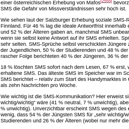
[2555]
einer österreichischen Erhebung von Mafos
bevorz
SMS die Gefahr von Missverständnissen sehr hoch ist.
Wie sehen laut der Salzburger Erhebung soziale SMS-Re
Finnland. Für 46 % lag die ideale Antwortfrist innerha
und 52 % der Älteren gaben an, manchmal SMS unbeantw
wenn sie selbst keine Antwort auf ihr SMS erhielten. 
sehr selten. SMS-Sprüche selbst verschickten Jüngere
der Jugendlichen, 50 % der Studierenden und 48 % de
rascher Folge berichteten 40 % der Jüngeren, 36 % der 
18 % löschten SMS sofort nach dem Lesen, 67 % erst, we
erhaltene SMS. Das älteste SMS im Speicher war im Schni
SMS berichtet – relativ zum Start des Handymarktes in
als zehn Nachrichten pro Woche.
Wie wichtig ist die SMS-Kommunikation? Hier erweist si
wichtig/wichtig“ wäre (41 % neutral, 7 % unwichtig), ab
% unwichtig). Unverzichtbar erscheint SMS wegen des e
wenig, dass 54 % der Jüngsten SMS für „sehr wichtig/w
Studierenden und 26 % der Älteren (wobei nur mehr die 