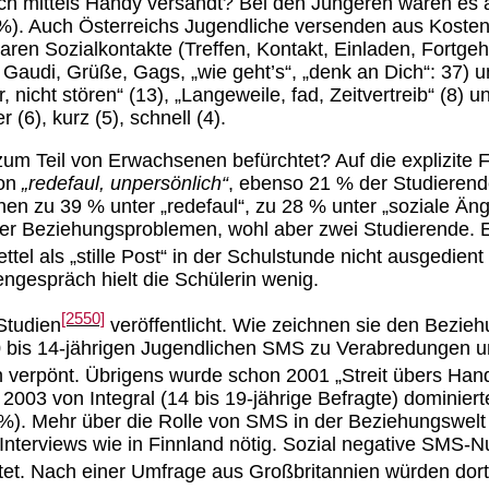
h mittels Handy versandt? Bei den Jüngeren waren es a
61 %). Auch Österreichs Jugendliche versenden aus Koste
en Sozialkontakte (Treffen, Kontakt, Einladen, Fortgeh
 Gaudi, Grüße, Gags, „wie geht’s“, „denk an Dich“: 37) u
icht stören“ (13), „Langeweile, fad, Zeitvertreib“ (8) un
 (6), kurz (5), schnell (4).
zum Teil von Erwachsenen befürchtet? Auf die explizite
von
„redefaul, unpersönlich“
, ebenso 21 % der Studierend
n zu 39 % unter „redefaul“, zu 28 % unter „soziale Ängs
 Beziehungsproblemen, wohl aber zwei Studierende. Ein
tel als „stille Post“ in der Schulstunde nicht ausgedie
ngespräch hielt die Schülerin wenig.
[2550]
Studien
veröffentlicht. Wie zeichnen sie den Bezie
 bis 14-jährigen Jugendlichen SMS zu Verabredungen und
erpönt. Übrigens wurde schon 2001 „Streit übers Handy“
 2003 von Integral (14 bis 19-jährige Befragte) dominie
 %). Mehr über die Rolle von SMS in der Beziehungswelt 
nterviews wie in Finnland nötig. Sozial negative SMS-Nu
tet. Nach einer Umfrage aus Großbritannien würden do