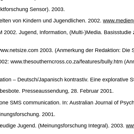
rktforschung Sensor). 2003.
elten von Kindern und Jugendlichen. 2002.
www.medienp
002. Jugend, Information, (Multi-)Media. Basisstudie 
w.netsize.com 2003. (Anmerkung der Redaktion: Die Seit
2002: www.thesoutherncross.co.za/features/bully.htm (An
n – Deutsch/Japanisch kontrastiv. Eine explorative Stu
ebesbote. Presseaussendung, 28. Februar 2001.
hone SMS communication. In: Australian Journal of Psych
nungsforschung. 2001.
reudige Jugend. (Meinungsforschung Integral). 2003.
www