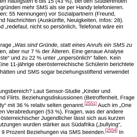
m häufigsten 6 bis 15 (43 %), bei den Studierenden
ngründen mehr SMS als sie per Handy telefonieren.
en: 55 Nennungen) vor Sozialpartnern (Freund,
nd Nachrichten (Auskünfte, Neuigkeiten, Infos: 28).
d „redefaul, nicht so persönlich, Telefonat wäre ein
 Frage
„Was sind Gründe, statt eines Anrufs ein SMS zu
en, aber nur 7 % der Älteren. Eine genaue Analyse
te“ und zu 22 % unter „unpersönlich“ fallen. Kein
e 11-jährige oberösterreichische Schülerin berichtete
nt hätten und SMS sogar beziehungsstiftend verwendet
hungsbereich? Laut Sensor-Studie „Kinder und
 Flirts. Beziehungsdiskussionen (Betroffenheit, Frage
[2551]
 mit 36 % relativ selten genannt.
Auch im „One
rten Verabredungen (53 %), Fragen, was der andere
österreichischer Jugendlicher lässt sich aus kurzen
tzungen wurden stärker aus Südafrika („bullying“,
[2554]
rt 9 Prozent Beziehungen via SMS beenden.
In