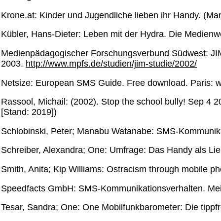
Krone.at: Kinder und Jugendliche lieben ihr Handy. (Ma
Kübler, Hans-Dieter: Leben mit der Hydra. Die Medienw
Medienpädagogischer Forschungsverbund Südwest: JIM 2
2003.
http://www.mpfs.de/studien/jim-studie/2002/
Netsize: European SMS Guide. Free download. Paris: ww
Rassool, Michail: (2002). Stop the school bully! Sep 4 
[Stand: 2019])
Schlobinski, Peter; Manabu Watanabe: SMS-Kommunikatio
Schreiber, Alexandra; One: Umfrage: Das Handy als Li
Smith, Anita; Kip Williams: Ostracism through mobile p
Speedfacts GmbH: SMS-Kommunikationsverhalten. Mei
Tesar, Sandra; One: One Mobilfunkbarometer: Die tippf