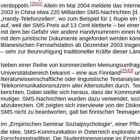
[2541]
verdoppeln.
Allein im Mai 2004 meldete das Intern
2003 in China etwa 220 Milliarden SMS-Nachrichten [d. h.
„Handy-Telefonzellen“, wo zum Beispiel für 1 Rupie e
auf, weil der SMS-Preis auf 13 Cent kletterte – bei ein
mit dem bei Gefahr vier andere Handynummern einen Not
mit dem juristische Dokumente angefordert werden kön
libanesischen Fernsehstation ab Dezember 2003 insge
– sehr zur Beunruhigung traditioneller Kräfte dieser Län
Neben einer Reihe von kommerziellen Meinungsumfr
[2543]
Universitätsbereich bekannt – eine aus Finnland
un
literaturwissenschaftliche oder linguistische Textanalys
Telekommunikationsnutzern aller Altersstufen durch. T
berichten. Dabei stellte sich heraus, dass der Kommuni
mutiger. SMS-Nachrichten wurden dazu verwendet, sozia
abzubrechen. Oft zeigten sich Interviewte von der Disk
SMS nicht zu beantworten, galt bei finnischen Teenagern
Im „Empirischen Seminar Sozialpsychologie“, einer Pfli
die Idee, SMS-Kommunikation in Österreich explorativ 
Forschungstradition. Die StudentInnengruppe im Empiri