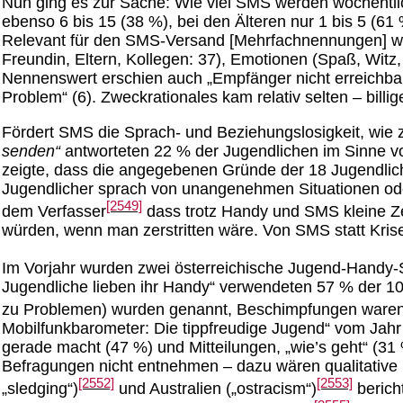
Nun ging es zur Sache: Wie viel SMS werden wöchentlic
ebenso 6 bis 15 (38 %), bei den Älteren nur 1 bis 5 (
Relevant für den SMS-Versand [Mehrfachnennungen] war
Freundin, Eltern, Kollegen: 37), Emotionen (Spaß, Witz,
Nennenswert erschien auch „Empfänger nicht erreichbar, n
Problem“ (6). Zweckrationales kam relativ selten – billiger
Fördert SMS die Sprach- und Beziehungslosigkeit, wie 
senden“
antworteten 22 % der Jugendlichen im Sinne 
zeigte, dass die angegebenen Gründe der 18 Jugendliche
Jugendlicher sprach von unangenehmen Situationen oder
[2549]
dem Verfasser
dass trotz Handy und SMS kleine Zet
würden, wenn man zerstritten wäre. Von SMS statt Krise
Im Vorjahr wurden zwei österreichische Jugend-Handy-
Jugendliche lieben ihr Handy“ verwendeten 57 % der 10
zu Problemen) wurden genannt, Beschimpfungen waren v
Mobilfunkbarometer: Die tippfreudige Jugend“ vom Jahr
gerade macht (47 %) und Mitteilungen, „wie’s geht“ (31
Befragungen nicht entnehmen – dazu wären qualitative I
[2552]
[2553]
„sledging“)
und Australien („ostracism“)
berich