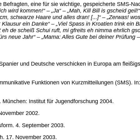
e Befragten, eine für sie wichtige, gespeicherte SMS-Na
 ich wird kommen!“
–
„Ja“
–
„Mah, Kill Bill is gscheid geil!“
cm, schwarze Haare und alles dran! [...]“
–
„Zerwas! wos
er Klausur ein Danke“
–
„Viel Spass in Kroatien trink ein B
 eh de scheiß Schui ruft, mi gfreits eh nimma ehrlich gso
fürs neue Jahr“
–
„Mama: Alles Gute bei deiner Prüfung –
Spanier und Deutsche verschicken in Europa am fleißigs
Kommunikative Funktionen von Kurzmitteilungen (SMS). In:
. München: Institut für Jugendforschung 2004.
 November 2002.
form. 4. September 2003.
ch. 17. November 2003.