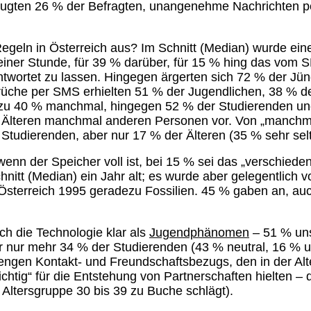
ugten 26 % der Befragten, unangenehme Nachrichten pe
geln in Österreich aus? Im Schnitt (Median) wurde eine
lb einer Stunde, für 39 % darüber, für 15 % hing das vo
ortet zu lassen. Hingegen ärgerten sich 72 % der Jün
Sprüche per SMS erhielten 51 % der Jugendlichen, 38 % 
 zu 40 % manchmal, hingegen 52 % der Studierenden un
r Älteren manchmal anderen Personen vor. Von „manch
Studierenden, aber nur 17 % der Älteren (35 % sehr selt
nn der Speicher voll ist, bei 15 % sei das „verschieden
tt (Median) ein Jahr alt; es wurde aber gelegentlich von
 Österreich 1995 geradezu Fossilien. 45 % gaben an, a
ch die Technologie klar als
Jugendphänomen
– 51 % uns
er nur mehr 34 % der Studierenden (43 % neutral, 16 % u
ngen Kontakt- und Freundschaftsbezugs, den in der Alte
ichtig“ für die Entstehung von Partnerschaften hielten
Altersgruppe 30 bis 39 zu Buche schlägt).