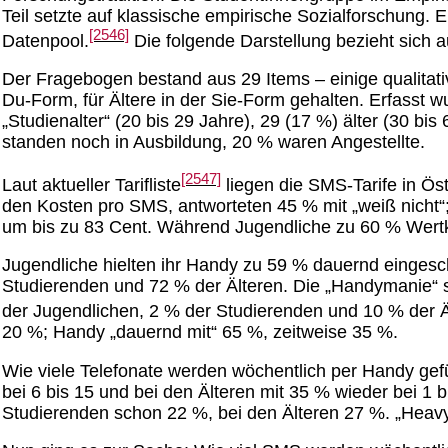
Teil setzte auf klassische empirische Sozialforschung
[2546]
Datenpool.
Die folgende Darstellung bezieht sich 
Der Fragebogen bestand aus 29 Items – einige qualitativ,
Du-Form, für Ältere in der Sie-Form gehalten. Erfasst 
„Studienalter“ (20 bis 29 Jahre), 29 (17 %) älter (30 
standen noch in Ausbildung, 20 % waren Angestellte.
[2547]
Laut aktueller Tarifliste
liegen die SMS-Tarife in Ös
den Kosten pro SMS, antworteten 45 % mit „weiß nicht“;
um bis zu 83 Cent. Während Jugendliche zu 60 % Wertka
Jugendliche hielten ihr Handy zu 59 % dauernd eingesc
Studierenden und 72 % der Älteren. Die „Handymanie“ st
der Jugendlichen, 2 % der Studierenden und 10 % der Ä
20 %; Handy „dauernd mit“ 65 %, zeitweise 35 %.
Wie viele Telefonate werden wöchentlich per Handy gefü
bei 6 bis 15 und bei den Älteren mit 35 % wieder bei 1 
Studierenden schon 22 %, bei den Älteren 27 %. „Heavy 