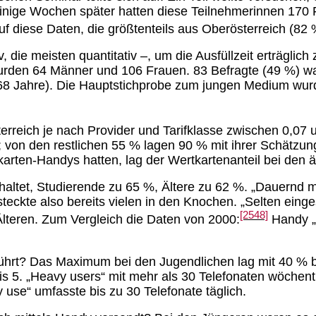
. Einige Wochen später hatten diese Teilnehmerinnen 1
auf diese Daten, die größtenteils aus Oberösterreich (8
 die meisten quantitativ –, um die Ausfüllzeit erträglic
wurden 64 Männer und 106 Frauen. 83 Befragte (49 %) war
bis 68 Jahre). Die Hauptstichprobe zum jungen Medium wu
terreich je nach Provider und Tarifklasse zwischen 0,07
 von den restlichen 55 % lagen 90 % mit ihrer Schätzun
rten-Handys hatten, lag der Wertkartenanteil bei den 
haltet, Studierende zu 65 %, Ältere zu 62 %. „Dauernd 
eckte also bereits vielen in den Knochen. „Selten einge
[2548]
lteren. Zum Vergleich die Daten von 2000:
Handy „d
hrt? Das Maximum bei den Jugendlichen lag mit 40 % bei
bis 5. „Heavy users“ mit mehr als 30 Telefonaten wöchen
use“ umfasste bis zu 30 Telefonate täglich.