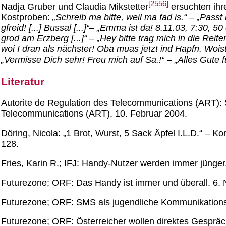
[2556]
Nadja Gruber und Claudia Mikstetter
ersuchten ihr
Kostproben:
„Schreib ma bitte, weil ma fad is.“
–
„Passt
gfreid! [...] Bussal [...]“
–
„Emma ist da! 8.11.03, 7:30, 50 
grod am Erzberg [...]“
–
„Hey bitte trag mich in die Reit
woi I dran als nächster! Oba muas jetzt ind Hapfn. Woist
„Vermisse Dich sehr! Freu mich auf Sa.!“
–
„Alles Gute 
Literatur
Autorite de Regulation des Telecommunications (ART): 
Telecommunications (ART), 10. Februar 2004.
Döring, Nicola: „1 Brot, Wurst, 5 Sack Äpfel I.L.D.“ – 
128.
Fries, Karin R.; IFJ: Handy-Nutzer werden immer jünger
Futurezone; ORF: Das Handy ist immer und überall. 6.
Futurezone; ORF: SMS als jugendliche Kommunikations
Futurezone; ORF: Österreicher wollen direktes Gesprä