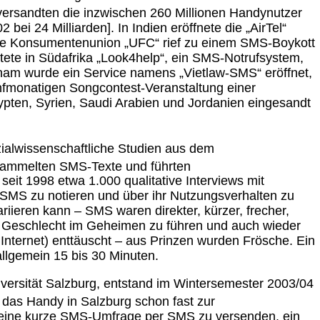
 versandten die inzwischen 260 Millionen Handynutzer
bei 24 Milliarden]. In Indien eröffnete die „AirTel“
sche Konsumentenunion „UFC“ rief zu einem SMS-Boykott
artete in Südafrika „Look4help“, ein SMS-Notrufsystem,
tnam wurde ein Service namens „Vietlaw-SMS“ eröffnet,
nfmonatigen Songcontest-Veranstaltung einer
ten, Syrien, Saudi Arabien und Jordanien eingesandt
zialwissenschaftliche Studien aus dem
sammelten SMS-Texte und führten
seit 1998 etwa 1.000 qualitative Interviews mit
 SMS zu notieren und über ihr Nutzungsverhalten zu
iieren kann – SMS waren direkter, kürzer, frecher,
en Geschlecht im Geheimen zu führen und auch wieder
 Internet) enttäuscht – aus Prinzen wurden Frösche. Ein
allgemein 15 bis 30 Minuten.
iversität Salzburg, entstand im Wintersemester 2003/04
 das Handy in Salzburg schon fast zur
n, eine kurze SMS-Umfrage per SMS zu versenden, ein