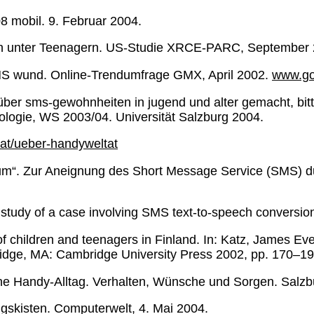
8 mobil. 9. Februar 2004.
on unter Teenagern. US-Studie XRCE-PARC, September
 SMS wund. Online-Trendumfrage GMX, April 2002.
www.go
über sms-gewohnheiten in jugend und alter gemacht, bitte
logie, WS 2003/04. Universität Salzburg 2004.
.at/ueber-handyweltat
ium“. Zur Aneignung des Short Message Service (SMS) du
 study of a case involving SMS text-to-speech conversion.
 of children and teenagers in Finland. In: Katz, James Ev
ridge, MA: Cambridge University Press 2002, pp. 170–19
he Handy-Alltag. Verhalten, Wünsche und Sorgen. Salzbu
gskisten. Computerwelt, 4. Mai 2004.