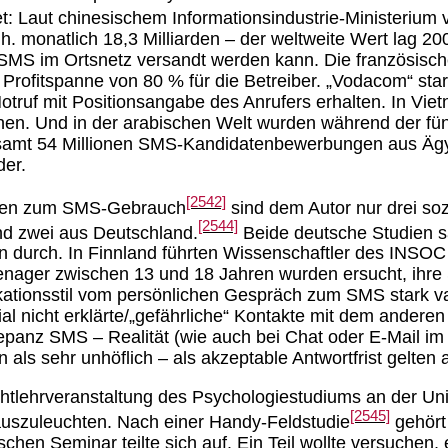
et: Laut chinesischem Informationsindustrie-Ministerium
 monatlich 18,3 Milliarden – der weltweite Wert lag 2002 
in SMS im Ortsnetz versandt werden kann. Die französi
er Profitspanne von 80 % für die Betreiber. „Vodacom“ st
ruf mit Positionsangabe des Anrufers erhalten. In Vie
nen. Und in der arabischen Welt wurden während der fü
samt 54 Millionen SMS-Kandidatenbewerbungen aus Ägyp
der.
[2542]
agen zum SMS-Gebrauch
sind dem Autor nur drei so
[2544]
d zwei aus Deutschland.
Beide deutsche Studien 
en durch. In Finnland führten Wissenschaftler des INSOC 
eenager zwischen 13 und 18 Jahren wurden ersucht, ihre
kationsstil vom persönlichen Gespräch zum SMS stark var
l nicht erklärte/„gefährliche“ Kontakte mit dem ander
repanz SMS – Realität (wie auch bei Chat oder E-Mail im
 als sehr unhöflich – als akzeptable Antwortfrist gelten 
chtlehrveranstaltung des Psychologiestudiums an der Un
[2545]
auszuleuchten. Nach einer Handy-Feldstudie
gehört
schen Seminar teilte sich auf. Ein Teil wollte versuche