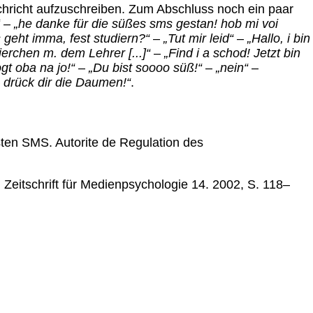
chricht aufzuschreiben. Zum Abschluss noch ein paar
–
„he danke für die süßes sms gestan! hob mi voi
 geht imma, fest studiern?“
–
„Tut mir leid“
–
„Hallo, i bin
ierchen m. dem Lehrer [...]“
–
„Find i a schod! Jetzt bin
gt oba na jo!“
–
„Du bist soooo süß!“
–
„nein“
–
 drück dir die Daumen!“
.
ten SMS. Autorite de Regulation des
 Zeitschrift für Medienpsychologie 14. 2002, S. 118–