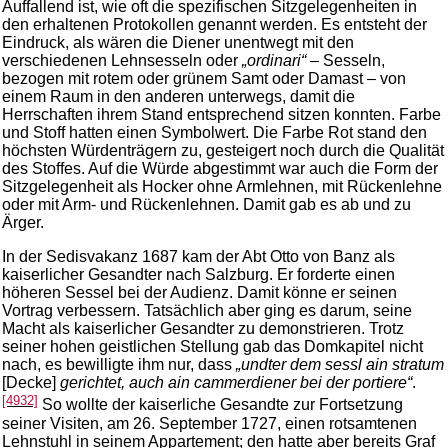
Auffallend ist, wie oft die spezifischen Sitzgelegenheiten in
den erhaltenen Protokollen genannt werden. Es entsteht der
Eindruck, als wären die Diener unentwegt mit den
verschiedenen Lehnsesseln oder
„ordinari“
– Sesseln,
bezogen mit rotem oder grünem Samt oder Damast – von
einem Raum in den anderen unterwegs, damit die
Herrschaften ihrem Stand entsprechend sitzen konnten. Farbe
und Stoff hatten einen Symbolwert. Die Farbe Rot stand den
höchsten Würdenträgern zu, gesteigert noch durch die Qualität
des Stoffes. Auf die Würde abgestimmt war auch die Form der
Sitzgelegenheit als Hocker ohne Armlehnen, mit Rückenlehne
oder mit Arm- und Rückenlehnen. Damit gab es ab und zu
Ärger.
In der Sedisvakanz 1687 kam der Abt Otto von Banz als
kaiserlicher Gesandter nach Salzburg. Er forderte einen
höheren Sessel bei der Audienz. Damit könne er seinen
Vortrag verbessern. Tatsächlich aber ging es darum, seine
Macht als kaiserlicher Gesandter zu demonstrieren. Trotz
seiner hohen geistlichen Stellung gab das Domkapitel nicht
nach, es bewilligte ihm nur, dass
„undter dem sessl ain stratum
[Decke]
gerichtet, auch ain cammerdiener bei der portiere“
.
[4932]
So wollte der kaiserliche Gesandte zur Fortsetzung
seiner Visiten, am 26. September 1727, einen rotsamtenen
Lehnstuhl in seinem Appartement; den hatte aber bereits Graf