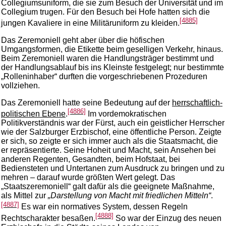
Collegiumsuniform, die sie zum Besuch der Universität und im
Collegium trugen. Für den Besuch bei Hofe hatten sich die
[4885]
jungen Kavaliere in eine Militäruniform zu kleiden.
Das Zeremoniell geht aber über die höfischen
Umgangsformen, die Etikette beim geselligen Verkehr, hinaus.
Beim Zeremoniell waren die Handlungsträger bestimmt und
der Handlungsablauf bis ins Kleinste festgelegt; nur bestimmte
„Rolleninhaber“ durften die vorgeschriebenen Prozeduren
vollziehen.
Das Zeremoniell hatte seine Bedeutung auf der
herrschaftlich-
[4886]
politischen Ebene
.
Im vordemokratischen
Politikverständnis war der Fürst, auch ein geistlicher Herrscher
wie der Salzburger Erzbischof, eine öffentliche Person. Zeigte
er sich, so zeigte er sich immer auch als die Staatsmacht, die
er repräsentierte. Seine Hoheit und Macht, sein Ansehen bei
anderen Regenten, Gesandten, beim Hofstaat, bei
Bediensteten und Untertanen zum Ausdruck zu bringen und zu
mehren – darauf wurde größten Wert gelegt. Das
„Staatszeremoniell“ galt dafür als die geeignete Maßnahme,
als Mittel zur
„Darstellung von Macht mit friedlichen Mitteln“
.
[4887]
Es war ein normatives System, dessen Regeln
[4888]
Rechtscharakter besaßen.
So war der Einzug des neuen