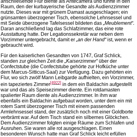
anschließende Flur diente als Antecamera und führte in den
Raum, den der kurbayerische Gesandte als Audienzzimmer
nutzte. Dieses war mit grünem Damast ausgeschlagen; ein
grünsamten überzogener Tisch, ebensolche Lehnsessel und
mit Seide überzogene Tafelsessel bildeten das
„Meublement“
.
Daran anschließend lag das Schlafzimmer, das eine rote
Ausstattung hatte. Der Legationssekretär war neben dem
Vorzimmer untergebracht, damit er
„an der Hand“
ist, wenn er
gebraucht wird.
Für den kaiserlichen Gesandten von 1747, Graf Schlick,
standen zur gleichen Zeit die
„Kaiserzimmer“
über der
Confectstube (die Confectstube gehörte zur Hofküche unter
dem Marcus-Sitticus-Saal) zur Verfügung. Dazu gehörten ein
Flur, wo sich zwölf Mann Leibgarde aufhielten, ein Vorzimmer,
[4922]
ein tapeziertes Zimmer
in dem ein Baldachin aufgestellt
war und das als Speisezimmer diente. Ein rotdamasten
spalierter Raum diente als Audienzzimmer. In ihm war
ebenfalls ein Baldachin aufgebaut worden, unter dem ein mit
rotem Samt überzogener Tisch mit einem passenden
Armlehnsessel stand, der zusätzlich noch mit einer Goldborte
verbrämt war. Auf dem Tisch stand ein silbernes Glöckchen.
Dem Audienzzimmer folgten einige Räume zum Schlafen und
Ausruhen. Sie waren alle rot ausgeschlagen. Einen
besonderen Wunsch hatte man Graf Schlick leicht erfüllen