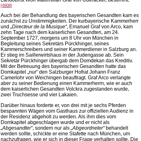
[4908]
Auch bei der Behandlung des bayerischen Gesandten kam es
zunächst zu Unstimmigkeiten. Der kurbayerische Kammerherr
und
„Directeur de la Musique“
, Emanuel Graf von Arco, kam
zehn Tage nach dem kaiserlichen Gesandten, am 24.
September 1727, morgens um 8 Uhr von München in
Begleitung seines Sekretärs Pürckhinger, seines
Kammerschreibers und seiner Kammerdiener in Salzburg an.
Er stieg im Saillerwirtshaus in der Judengasse ab. Sein
Sekretär Pürckhinger übergab dem Domdekan das Kreditiv.
Mit der Betreuung des bayerischen Gesandten hatte das
Domkapitel „nur“ den Salzburger Hofrat Johann Franz
Camerlohr von Weichingen beauftragt. Graf Arco verlangte
aber zu seiner Bedienung einen Kammerherrn, wie er auch
dem kaiserlichen Gesandten Volckra zugestanden wurde,
zwei Truchsesse und vier Lakaien.
Darüber hinaus forderte er, von drei mit je sechs Pferden
bespannten Wägen vom Gasthaus zur offiziellen Audienz in
der Residenz abgeholt zu werden. Als ihm dies vom
Domkapitel abgeschlagen wurde und er nicht als
„Abgesandter“
, sondern nur als
„Abgeordneter“
behandelt
werden sollte, schickte er eine Stafette nach München, um
nachzufragen, wie er sich in dieser Frage verhalten sollte. Die