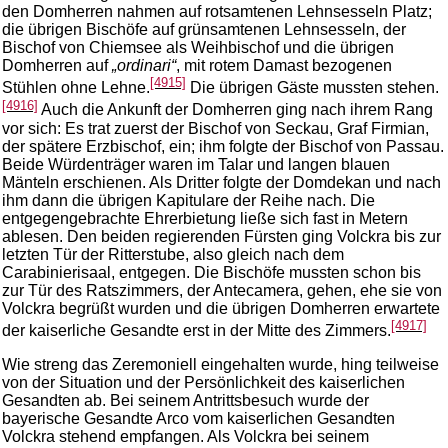
den Domherren nahmen auf rotsamtenen Lehnsesseln Platz;
die übrigen Bischöfe auf grünsamtenen Lehnsesseln, der
Bischof von Chiemsee als Weihbischof und die übrigen
Domherren auf
„ordinari“
, mit rotem Damast bezogenen
[4915]
Stühlen ohne Lehne.
Die übrigen Gäste mussten stehen.
[4916]
Auch die Ankunft der Domherren ging nach ihrem Rang
vor sich: Es trat zuerst der Bischof von Seckau, Graf Firmian,
der spätere Erzbischof, ein; ihm folgte der Bischof von Passau.
Beide Würdenträger waren im Talar und langen blauen
Mänteln erschienen. Als Dritter folgte der Domdekan und nach
ihm dann die übrigen Kapitulare der Reihe nach. Die
entgegengebrachte Ehrerbietung ließe sich fast in Metern
ablesen. Den beiden regierenden Fürsten ging Volckra bis zur
letzten Tür der Ritterstube, also gleich nach dem
Carabinierisaal, entgegen. Die Bischöfe mussten schon bis
zur Tür des Ratszimmers, der Antecamera, gehen, ehe sie von
Volckra begrüßt wurden und die übrigen Domherren erwartete
[4917]
der kaiserliche Gesandte erst in der Mitte des Zimmers.
Wie streng das Zeremoniell eingehalten wurde, hing teilweise
von der Situation und der Persönlichkeit des kaiserlichen
Gesandten ab. Bei seinem Antrittsbesuch wurde der
bayerische Gesandte Arco vom kaiserlichen Gesandten
Volckra stehend empfangen. Als Volckra bei seinem