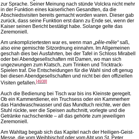
zur Sprache. Seiner Meinung nach stünde Volckra nicht mehr
in der Funktion eines kaiserlichen Gesandten, da die
Abschiedsvisiten bereits gemacht worden waren. Dieser gab
zurück, dass seine Funktion erst dann zu Ende sei, wenn der
Kaiser seinen Bericht bestätigt habe. Solange gelte das
Zeremoniell.
Am unkompliziertesten war es, wenn man
„pêle-mêle“
saß,
also eine gemischte Sitzordnung einnahm. Im Allgemeinen
geschah dies bei Ausfahrten, bei der Tafel in Schloss Mirabell
oder bei Abendgesellschaften mit Damen, wo man sich
ungezwungen zum Klatsch, zum Trinken und Tricktrack-
Spielen traf. Die Entscheidungen für die Wahl sind oft genug
bei diesen Abendgesellschaften und nicht bei den offiziellen
[4938]
Visiten gefallen.
Auch die Bedienung bei Tisch war bis ins Kleinste geregelt.
Ob ein Kammerdiener, ein Truchsess oder ein Kammerherr
das Handwaschwasser und das Mundtuch reichte, wer den
Stuhl rückte, wer die Speisen aufschnitt, vorlegte und die
Getränke nachschenkte – all das gehörte zum jeweiligen
Zeremoniell.
Am Wahltag begab sich das Kapitel nach der Heiligen-Geist-
Messe, die vom Weihbischof oder vom Abt von St. Peter