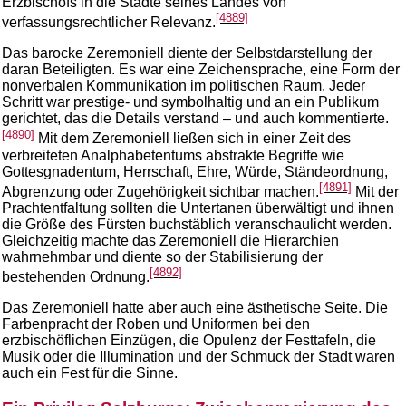
Erzbischofs in die Städte seines Landes von
[4889]
verfassungsrechtlicher Relevanz.
Das barocke Zeremoniell diente der Selbstdarstellung der
daran Beteiligten. Es war eine Zeichensprache, eine Form der
nonverbalen Kommunikation im politischen Raum. Jeder
Schritt war prestige- und symbolhaltig und an ein Publikum
gerichtet, das die Details verstand – und auch kommentierte.
[4890]
Mit dem Zeremoniell ließen sich in einer Zeit des
verbreiteten Analphabetentums abstrakte Begriffe wie
Gottesgnadentum, Herrschaft, Ehre, Würde, Ständeordnung,
[4891]
Abgrenzung oder Zugehörigkeit sichtbar machen.
Mit der
Prachtentfaltung sollten die Untertanen überwältigt und ihnen
die Größe des Fürsten buchstäblich veranschaulicht werden.
Gleichzeitig machte das Zeremoniell die Hierarchien
wahrnehmbar und diente so der Stabilisierung der
[4892]
bestehenden Ordnung.
Das Zeremoniell hatte aber auch eine ästhetische Seite. Die
Farbenpracht der Roben und Uniformen bei den
erzbischöflichen Einzügen, die Opulenz der Festtafeln, die
Musik oder die Illumination und der Schmuck der Stadt waren
auch ein Fest für die Sinne.