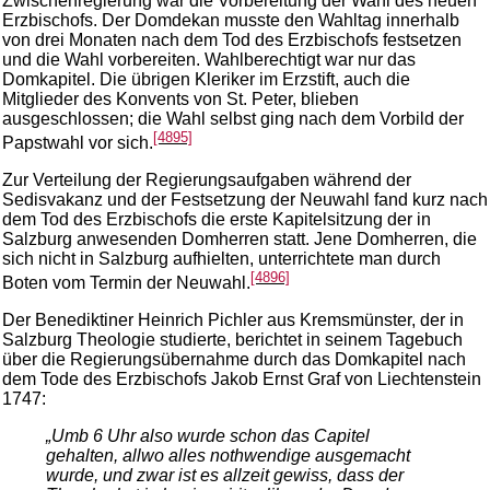
Zwischenregierung war die Vorbereitung der Wahl des neuen
Erzbischofs. Der Domdekan musste den Wahltag innerhalb
von drei Monaten nach dem Tod des Erzbischofs festsetzen
und die Wahl vorbereiten. Wahlberechtigt war nur das
Domkapitel. Die übrigen Kleriker im Erzstift, auch die
Mitglieder des Konvents von St. Peter, blieben
ausgeschlossen; die Wahl selbst ging nach dem Vorbild der
[4895]
Papstwahl vor sich.
Zur Verteilung der Regierungsaufgaben während der
Sedisvakanz und der Festsetzung der Neuwahl fand kurz nach
dem Tod des Erzbischofs die erste Kapitelsitzung der in
Salzburg anwesenden Domherren statt. Jene Domherren, die
sich nicht in Salzburg aufhielten, unterrichtete man durch
[4896]
Boten vom Termin der Neuwahl.
Der Benediktiner Heinrich Pichler aus Kremsmünster, der in
Salzburg Theologie studierte, berichtet in seinem Tagebuch
über die Regierungsübernahme durch das Domkapitel nach
dem Tode des Erzbischofs Jakob Ernst Graf von Liechtenstein
1747:
„Umb 6 Uhr also wurde schon das Capitel
gehalten, allwo alles nothwendige ausgemacht
wurde, und zwar ist es allzeit gewiss, dass der