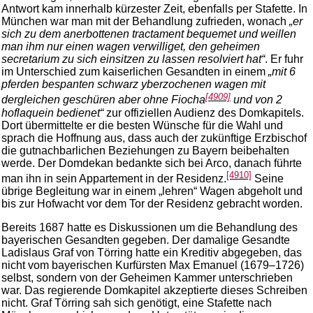
Antwort kam innerhalb kürzester Zeit, ebenfalls per Stafette. In
München war man mit der Behandlung zufrieden, wonach
„er
sich zu dem anerbottenen tractament bequemet und weillen
man ihm nur einen wagen verwilliget, den geheimen
secretarium zu sich einsitzen zu lassen resolviert hat“
. Er fuhr
im Unterschied zum kaiserlichen Gesandten in einem
„mit 6
pferden bespanten schwarz yberzochenen wagen mit
[4909]
dergleichen geschüren aber ohne Fiocha
und von 2
hoflaquein bedienet“
zur offiziellen Audienz des Domkapitels.
Dort übermittelte er die besten Wünsche für die Wahl und
sprach die Hoffnung aus, dass auch der zukünftige Erzbischof
die gutnachbarlichen Beziehungen zu Bayern beibehalten
werde. Der Domdekan bedankte sich bei Arco, danach führte
[4910]
man ihn in sein Appartement in der Residenz.
Seine
übrige Begleitung war in einem „lehren“ Wagen abgeholt und
bis zur Hofwacht vor dem Tor der Residenz gebracht worden.
Bereits 1687 hatte es Diskussionen um die Behandlung des
bayerischen Gesandten gegeben. Der damalige Gesandte
Ladislaus Graf von Törring hatte ein Kreditiv abgegeben, das
nicht vom bayerischen Kurfürsten Max Emanuel (1679–1726)
selbst, sondern von der Geheimen Kammer unterschrieben
war. Das regierende Domkapitel akzeptierte dieses Schreiben
nicht. Graf Törring sah sich genötigt, eine Stafette nach