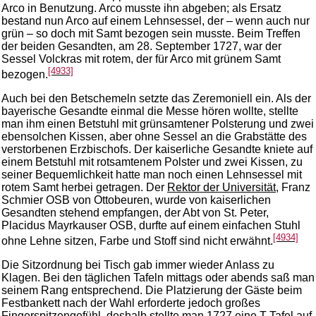
Arco in Benutzung. Arco musste ihn abgeben; als Ersatz
bestand nun Arco auf einem Lehnsessel, der – wenn auch nur
grün – so doch mit Samt bezogen sein musste. Beim Treffen
der beiden Gesandten, am 28. September 1727, war der
Sessel Volckras mit rotem, der für Arco mit grünem Samt
[4933]
bezogen.
Auch bei den Betschemeln setzte das Zeremoniell ein. Als der
bayerische Gesandte einmal die Messe hören wollte, stellte
man ihm einen Betstuhl mit grünsamtener Polsterung und zwei
ebensolchen Kissen, aber ohne Sessel an die Grabstätte des
verstorbenen Erzbischofs. Der kaiserliche Gesandte kniete auf
einem Betstuhl mit rotsamtenem Polster und zwei Kissen, zu
seiner Bequemlichkeit hatte man noch einen Lehnsessel mit
rotem Samt herbei getragen. Der
Rektor der Universität
, Franz
Schmier OSB von Ottobeuren, wurde von kaiserlichen
Gesandten stehend empfangen, der Abt von St. Peter,
Placidus Mayrkauser OSB, durfte auf einem einfachen Stuhl
[4934]
ohne Lehne sitzen, Farbe und Stoff sind nicht erwähnt.
Die Sitzordnung bei Tisch gab immer wieder Anlass zu
Klagen. Bei den täglichen Tafeln mittags oder abends saß man
seinem Rang entsprechend. Die Platzierung der Gäste beim
Festbankett nach der Wahl erforderte jedoch großes
Fingerspitzengefühl, deshalb stellte man 1727 eine T-Tafel auf,