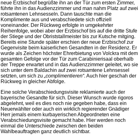
neue Erzbischof begrüßte ihn an der Tür zum ersten Zimmer,
führte ihn in das Audienzzimmer und man nahm Platz auf zwei
rotsamtenen Lehnsesseln. Dann tauschte man die
Komplimente aus und verabschiedete sich offiziell
voneinander. Der Rückweg erfolgte in umgekehrter
Reihenfolge, wobei aber der Erzbischof bis auf die dritte Stufe
der Stiege und der Obriststallmeister bis zur Kutsche mitging.
Bereits eine Stunde später erschien der neue Erzbischof zur
Gegenvisite beim kaiserlichen Gesandten in der Residenz. Er
wurde als Zeichen höchster Ehrerbietung von Volckra mit dem
gesamten Gefolge vor der Tür zum Carabinierisaal oberhalb
der Treppe erwartet und in das Audienzzimmer geleitet, wo sie
sich unter dem Baldachin auf zwei rotsamtene Lehnsessel
setzten, um sich zu
„complimentieren“
. Auch hier geschah der
Rückweg in gleicher Abfolge.
Eine solche Verabschiedungsvisite reklamierte auch der
bayerische Gesandte für sich. Dieser Wunsch wurde rigoros
abgelehnt, weil es dies noch nie gegeben habe, dass ein
Neuerwählter oder auch ein wirklich regierender Gnädiger
Herr jemals einem kurbayerischen Abgeordneten eine
Verabschiedungsvisite gemacht habe. Hier werden noch
einmal die Unterschiede zwischen den beiden
Wahlbeauftragten ganz deutlich sichtbar.