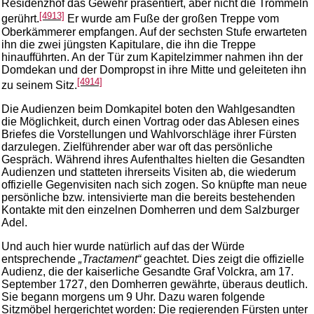
Residenzhof das Gewehr präsentiert, aber nicht die Trommeln
[4913]
gerührt.
Er wurde am Fuße der großen Treppe vom
Oberkämmerer empfangen. Auf der sechsten Stufe erwarteten
ihn die zwei jüngsten Kapitulare, die ihn die Treppe
hinaufführten. An der Tür zum Kapitelzimmer nahmen ihn der
Domdekan und der Dompropst in ihre Mitte und geleiteten ihn
[4914]
zu seinem Sitz.
Die Audienzen beim Domkapitel boten den Wahlgesandten
die Möglichkeit, durch einen Vortrag oder das Ablesen eines
Briefes die Vorstellungen und Wahlvorschläge ihrer Fürsten
darzulegen. Zielführender aber war oft das persönliche
Gespräch. Während ihres Aufenthaltes hielten die Gesandten
Audienzen und statteten ihrerseits Visiten ab, die wiederum
offizielle Gegenvisiten nach sich zogen. So knüpfte man neue
persönliche bzw. intensivierte man die bereits bestehenden
Kontakte mit den einzelnen Domherren und dem Salzburger
Adel.
Und auch hier wurde natürlich auf das der Würde
entsprechende
„Tractament“
geachtet. Dies zeigt die offizielle
Audienz, die der kaiserliche Gesandte Graf Volckra, am 17.
September 1727, den Domherren gewährte, überaus deutlich.
Sie begann morgens um 9 Uhr. Dazu waren folgende
Sitzmöbel hergerichtet worden: Die regierenden Fürsten unter