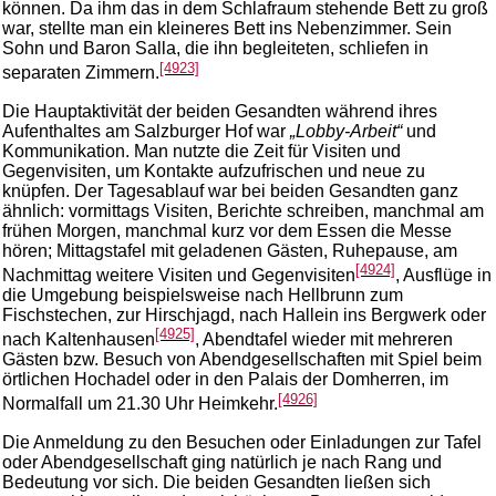
können. Da ihm das in dem Schlafraum stehende Bett zu groß
war, stellte man ein kleineres Bett ins Nebenzimmer. Sein
Sohn und Baron Salla, die ihn begleiteten, schliefen in
[4923]
separaten Zimmern.
Die Hauptaktivität der beiden Gesandten während ihres
Aufenthaltes am Salzburger Hof war
„Lobby-Arbeit“
und
Kommunikation. Man nutzte die Zeit für Visiten und
Gegenvisiten, um Kontakte aufzufrischen und neue zu
knüpfen. Der Tagesablauf war bei beiden Gesandten ganz
ähnlich: vormittags Visiten, Berichte schreiben, manchmal am
frühen Morgen, manchmal kurz vor dem Essen die Messe
hören; Mittagstafel mit geladenen Gästen, Ruhepause, am
[4924]
Nachmittag weitere Visiten und Gegenvisiten
, Ausflüge in
die Umgebung beispielsweise nach Hellbrunn zum
Fischstechen, zur Hirschjagd, nach Hallein ins Bergwerk oder
[4925]
nach Kaltenhausen
, Abendtafel wieder mit mehreren
Gästen bzw. Besuch von Abendgesellschaften mit Spiel beim
örtlichen Hochadel oder in den Palais der Domherren, im
[4926]
Normalfall um 21.30 Uhr Heimkehr.
Die Anmeldung zu den Besuchen oder Einladungen zur Tafel
oder Abendgesellschaft ging natürlich je nach Rang und
Bedeutung vor sich. Die beiden Gesandten ließen sich