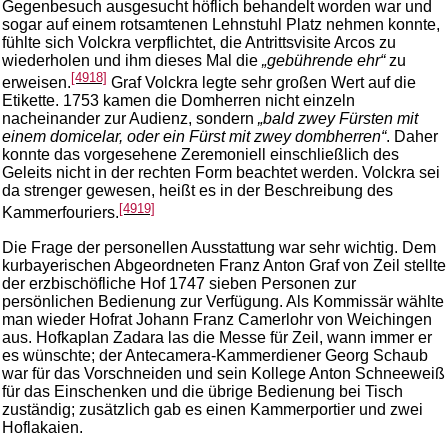
Gegenbesuch ausgesucht höflich behandelt worden war und
sogar auf einem rotsamtenen Lehnstuhl Platz nehmen konnte,
fühlte sich Volckra verpflichtet, die Antrittsvisite Arcos zu
wiederholen und ihm dieses Mal die
„gebührende ehr“
zu
[4918]
erweisen.
Graf Volckra legte sehr großen Wert auf die
Etikette. 1753 kamen die Domherren nicht einzeln
nacheinander zur Audienz, sondern
„bald zwey Fürsten mit
einem domicelar, oder ein Fürst mit zwey dombherren“
. Daher
konnte das vorgesehene Zeremoniell einschließlich des
Geleits nicht in der rechten Form beachtet werden. Volckra sei
da strenger gewesen, heißt es in der Beschreibung des
[4919]
Kammerfouriers.
Die Frage der personellen Ausstattung war sehr wichtig. Dem
kurbayerischen Abgeordneten Franz Anton Graf von Zeil stellte
der erzbischöfliche Hof 1747 sieben Personen zur
persönlichen Bedienung zur Verfügung. Als Kommissär wählte
man wieder Hofrat Johann Franz Camerlohr von Weichingen
aus. Hofkaplan Zadara las die Messe für Zeil, wann immer er
es wünschte; der Antecamera-Kammerdiener Georg Schaub
war für das Vorschneiden und sein Kollege Anton Schneeweiß
für das Einschenken und die übrige Bedienung bei Tisch
zuständig; zusätzlich gab es einen Kammerportier und zwei
Hoflakaien.