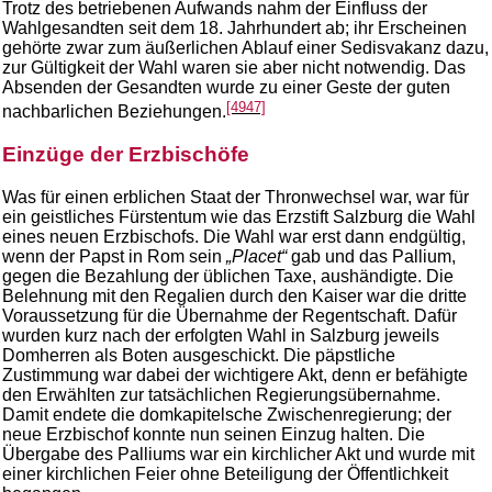
Trotz des betriebenen Aufwands nahm der Einfluss der
Wahlgesandten seit dem 18. Jahrhundert ab; ihr Erscheinen
gehörte zwar zum äußerlichen Ablauf einer Sedisvakanz dazu,
zur Gültigkeit der Wahl waren sie aber nicht notwendig. Das
Absenden der Gesandten wurde zu einer Geste der guten
[4947]
nachbarlichen Beziehungen.
Einzüge der Erzbischöfe
Was für einen erblichen Staat der Thronwechsel war, war für
ein geistliches Fürstentum wie das Erzstift Salzburg die Wahl
eines neuen Erzbischofs. Die Wahl war erst dann endgültig,
wenn der Papst in Rom sein
„Placet“
gab und das Pallium,
gegen die Bezahlung der üblichen Taxe, aushändigte. Die
Belehnung mit den Regalien durch den Kaiser war die dritte
Voraussetzung für die Übernahme der Regentschaft. Dafür
wurden kurz nach der erfolgten Wahl in Salzburg jeweils
Domherren als Boten ausgeschickt. Die päpstliche
Zustimmung war dabei der wichtigere Akt, denn er befähigte
den Erwählten zur tatsächlichen Regierungsübernahme.
Damit endete die domkapitelsche Zwischenregierung; der
neue Erzbischof konnte nun seinen Einzug halten. Die
Übergabe des Palliums war ein kirchlicher Akt und wurde mit
einer kirchlichen Feier ohne Beteiligung der Öffentlichkeit