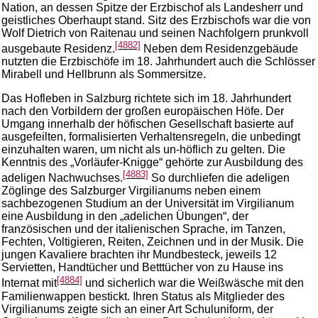
Nation, an dessen Spitze der Erzbischof als Landesherr und
geistliches Oberhaupt stand. Sitz des Erzbischofs war die von
Wolf Dietrich von Raitenau und seinen Nachfolgern prunkvoll
[4882]
ausgebaute Residenz.
Neben dem Residenzgebäude
nutzten die Erzbischöfe im 18. Jahrhundert auch die Schlösser
Mirabell und Hellbrunn als Sommersitze.
Das Hofleben in Salzburg richtete sich im 18. Jahrhundert
nach den Vorbildern der großen europäischen Höfe. Der
Umgang innerhalb der höfischen Gesellschaft basierte auf
ausgefeilten, formalisierten Verhaltensregeln, die unbedingt
einzuhalten waren, um nicht als un-höflich zu gelten. Die
Kenntnis des „Vorläufer-Knigge“ gehörte zur Ausbildung des
[4883]
adeligen Nachwuchses.
So durchliefen die adeligen
Zöglinge des Salzburger Virgilianums neben einem
sachbezogenen Studium an der Universität im Virgilianum
eine Ausbildung in den „adelichen Übungen“, der
französischen und der italienischen Sprache, im Tanzen,
Fechten, Voltigieren, Reiten, Zeichnen und in der Musik. Die
jungen Kavaliere brachten ihr Mundbesteck, jeweils 12
Servietten, Handtücher und Betttücher von zu Hause ins
[4884]
Internat mit
und sicherlich war die Weißwäsche mit den
Familienwappen bestickt. Ihren Status als Mitglieder des
Virgilianums zeigte sich an einer Art Schuluniform, der