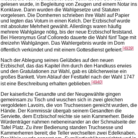
gelesen wurde, in Begleitung von Zeugen und einem Notar ins
Konklave. Dann wurden die Wahlgesetze und Statuten
vorgelesen. Die Domherren schrieben ihre Wahl auf Papier
und legten das Votum in einen Kelch. Der Erzbischof wurde
mit absoluter Mehrheit gewählt. Allerdings waren häufig
mehrere Wahlgänge nötig, bis der neue Erzbischof feststand.
Bei Hieronymus Graf Colloredo dauerte die Wahl fünf Tage mit
dreizehn Wahlgängen. Das Wahlergebnis wurde im Dom
[4939]
öffentlich verkündet und mit einem Gottesdienst gefeiert.
Nach der Ablegung seines Gelübdes auf den neuen
Erzbischof, das das Kapitel ihm durch den Handkuss erwies
und den Gratulationen zur Wahl, gab es üblicherweise ein
großes Bankett. Vom Ablauf der Festtafel nach der Wahl 1747
[4940]
ist eine Beschreibung erhalten geblieben.
Der kaiserliche Gesandte und der Neugewählte gingen
gemeinsam zu Tisch und wuschen sich in zwei gleichen
vergoldeten Lavoirs, die von Truchsessen gereicht wurden, die
Hände. Der Kommissär übergab seinem Gesandten die
Serviette, dem Erzbischof reichte sie sein Kammerherr. Beide
Würdenträger nahmen nebeneinander an der Schmalseite der
Tafel Platz. Zu ihrer Bedienung standen Truchsesse und
Kammerherren bereit; die Teller wechselten zwei Edelknaben.