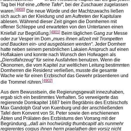
Tag bei Hof eine
„offene Tafel“
, bei der Zuschauer zugelassen
[4900]
waren.
Die neue Würde und der Machtzuwachs ließen
sich auch an der Kleidung und am Auftreten der Kapitulare
ablesen. Während dieser Zeit gingen die Domherren mit
offener Schleppe und erwarteten von den Untertanen einen
[4901]
Kniefall zur Begrüßung.
Beim täglichen Gang zur Messe
oder zur Vesper im Dom
„mues ihnen allzeit mit Trompetten
und Baucken ein- und ausgeblasen werden“
. Jeder Domherr
hatte neben seinem persönlichen Lakaien Anspruch auf einen
Hoflakaien und konnte nach Wunsch den Hofwagen als
„Dienstfahrzeug“
für seine Ausfahrten benutzen. Wenn die
Ökonomen, die vom Kapitel zur weltlichen Leitung bestimmten
Domherren die Residenz verließen, musste die gesamte
Wache wie für einen Erzbischof das Gewehr präsentieren und
[4902]
die Trommel rühren.
Aus dem Bewusstsein, die Regierungsgewalt innezuhaben,
ergab sich ein bestimmtes Verhalten. So verweigerte das
regierende Domkapitel 1687 beim Begräbnis des Erzbischofs
Max Gandolph Graf von Kuenburg und der anschließenden
Tafel dem Konvent von St. Peter sowie den erschienenen
Äbten und Prälaten des Erzbistums den Vorrang mit der
Begründung,
„daß ain hochwürdig thumbcapitl als nunmehr
regierentes corpus ihnen herrn praelathen den vorsiz nicht