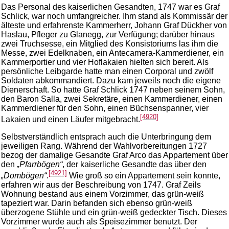
Das Personal des kaiserlichen Gesandten, 1747 war es Graf
Schlick, war noch umfangreicher. Ihm stand als Kommissär der
älteste und erfahrenste Kammerherr, Johann Graf Dückher von
Haslau, Pfleger zu Glanegg, zur Verfügung; darüber hinaus
zwei Truchsesse, ein Mitglied des Konsistoriums las ihm die
Messe, zwei Edelknaben, ein Antecamera-Kammerdiener, ein
Kammerportier und vier Hoflakaien hielten sich bereit. Als
persönliche Leibgarde hatte man einen Corporal und zwölf
Soldaten abkommandiert. Dazu kam jeweils noch die eigene
Dienerschaft. So hatte Graf Schlick 1747 neben seinem Sohn,
den Baron Salla, zwei Sekretäre, einen Kammerdiener, einen
Kammerdiener für den Sohn, einen Büchsenspanner, vier
[4920]
Lakaien und einen Läufer mitgebracht.
Selbstverständlich entsprach auch die Unterbringung dem
jeweiligen Rang. Während der Wahlvorbereitungen 1727
bezog der damalige Gesandte Graf Arco das Appartement über
den
„Pfarrbögen“
, der kaiserliche Gesandte das über den
[4921]
„Dombögen“
.
Wie groß so ein Appartement sein konnte,
erfahren wir aus der Beschreibung von 1747. Graf Zeils
Wohnung bestand aus einem Vorzimmer, das grün-weiß
tapeziert war. Darin befanden sich ebenso grün-weiß
überzogene Stühle und ein grün-weiß gedeckter Tisch. Dieses
Vorzimmer wurde auch als Speisezimmer benutzt. Der