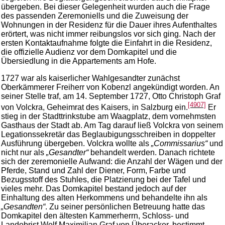
übergeben. Bei dieser Gelegenheit wurden auch die Frage
des passenden Zeremoniells und die Zuweisung der
Wohnungen in der Residenz für die Dauer ihres Aufenthaltes
erörtert, was nicht immer reibungslos vor sich ging. Nach der
ersten Kontaktaufnahme folgte die Einfahrt in die Residenz,
die offizielle Audienz vor dem Domkapitel und die
Übersiedlung in die Appartements am Hofe.
1727 war als kaiserlicher Wahlgesandter zunächst
Oberkämmerer Freiherr von Kobenzl angekündigt worden. An
seiner Stelle traf, am 14. September 1727, Otto Christoph Graf
[4907]
von Volckra, Geheimrat des Kaisers, in Salzburg ein.
Er
stieg in der Stadttrinkstube am Waagplatz, dem vornehmsten
Gasthaus der Stadt ab. Am Tag darauf ließ Volckra von seinem
Legationssekretär das Beglaubigungsschreiben in doppelter
Ausführung übergeben. Volckra wollte als
„Commissarius“
und
nicht nur als
„Gesandter“
behandelt werden. Danach richtete
sich der zeremonielle Aufwand: die Anzahl der Wägen und der
Pferde, Stand und Zahl der Diener, Form, Farbe und
Bezugsstoff des Stuhles, die Platzierung bei der Tafel und
vieles mehr. Das Domkapitel bestand jedoch auf der
Einhaltung des alten Herkommens und behandelte ihn als
„Gesandten“
. Zu seiner persönlichen Betreuung hatte das
Domkapitel den ältesten Kammerherrn, Schloss- und
Landobrist Wolf Maximilian Graf von Überacker, bestimmt.