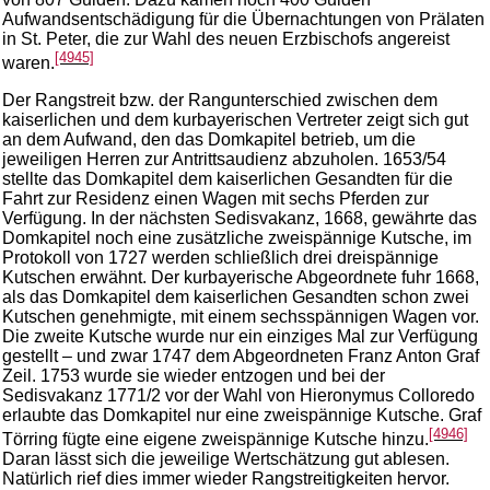
Aufwandsentschädigung für die Übernachtungen von Prälaten
in St. Peter, die zur Wahl des neuen Erzbischofs angereist
[4945]
waren.
Der Rangstreit bzw. der Rangunterschied zwischen dem
kaiserlichen und dem kurbayerischen Vertreter zeigt sich gut
an dem Aufwand, den das Domkapitel betrieb, um die
jeweiligen Herren zur Antrittsaudienz abzuholen. 1653/54
stellte das Domkapitel dem kaiserlichen Gesandten für die
Fahrt zur Residenz einen Wagen mit sechs Pferden zur
Verfügung. In der nächsten Sedisvakanz, 1668, gewährte das
Domkapitel noch eine zusätzliche zweispännige Kutsche, im
Protokoll von 1727 werden schließlich drei dreispännige
Kutschen erwähnt. Der kurbayerische Abgeordnete fuhr 1668,
als das Domkapitel dem kaiserlichen Gesandten schon zwei
Kutschen genehmigte, mit einem sechsspännigen Wagen vor.
Die zweite Kutsche wurde nur ein einziges Mal zur Verfügung
gestellt – und zwar 1747 dem Abgeordneten Franz Anton Graf
Zeil. 1753 wurde sie wieder entzogen und bei der
Sedisvakanz 1771/2 vor der Wahl von Hieronymus Colloredo
erlaubte das Domkapitel nur eine zweispännige Kutsche. Graf
[4946]
Törring fügte eine eigene zweispännige Kutsche hinzu.
Daran lässt sich die jeweilige Wertschätzung gut ablesen.
Natürlich rief dies immer wieder Rangstreitigkeiten hervor.