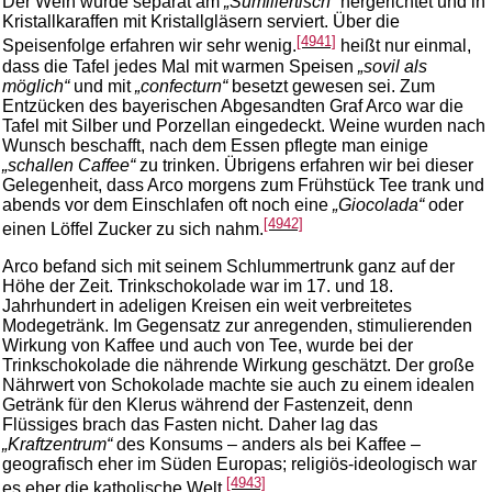
Der Wein wurde separat am
„Sumiliertisch“
hergerichtet und in
Kristallkaraffen mit Kristallgläsern serviert. Über die
[4941]
Speisenfolge erfahren wir sehr wenig.
heißt nur einmal,
dass die Tafel jedes Mal mit warmen Speisen
„sovil als
möglich“
und mit
„confecturn“
besetzt gewesen sei. Zum
Entzücken des bayerischen Abgesandten Graf Arco war die
Tafel mit Silber und Porzellan eingedeckt. Weine wurden nach
Wunsch beschafft, nach dem Essen pflegte man einige
„schallen Caffee“
zu trinken. Übrigens erfahren wir bei dieser
Gelegenheit, dass Arco morgens zum Frühstück Tee trank und
abends vor dem Einschlafen oft noch eine
„Giocolada“
oder
[4942]
einen Löffel Zucker zu sich nahm.
Arco befand sich mit seinem Schlummertrunk ganz auf der
Höhe der Zeit. Trinkschokolade war im 17. und 18.
Jahrhundert in adeligen Kreisen ein weit verbreitetes
Modegetränk. Im Gegensatz zur anregenden, stimulierenden
Wirkung von Kaffee und auch von Tee, wurde bei der
Trinkschokolade die nährende Wirkung geschätzt. Der große
Nährwert von Schokolade machte sie auch zu einem idealen
Getränk für den Klerus während der Fastenzeit, denn
Flüssiges brach das Fasten nicht. Daher lag das
„Kraftzentrum“
des Konsums – anders als bei Kaffee –
geografisch eher im Süden Europas; religiös-ideologisch war
[4943]
es eher die katholische Welt.