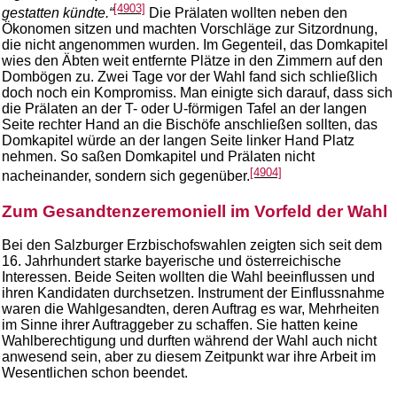
[4903]
gestatten kündte.“
Die Prälaten wollten neben den
Ökonomen sitzen und machten Vorschläge zur Sitzordnung,
die nicht angenommen wurden. Im Gegenteil, das Domkapitel
wies den Äbten weit entfernte Plätze in den Zimmern auf den
Dombögen zu. Zwei Tage vor der Wahl fand sich schließlich
doch noch ein Kompromiss. Man einigte sich darauf, dass sich
die Prälaten an der T- oder U-förmigen Tafel an der langen
Seite rechter Hand an die Bischöfe anschließen sollten, das
Domkapitel würde an der langen Seite linker Hand Platz
nehmen. So saßen Domkapitel und Prälaten nicht
[4904]
nacheinander, sondern sich gegenüber.
Zum Gesandtenzeremoniell im Vorfeld der Wahl
Bei den Salzburger Erzbischofswahlen zeigten sich seit dem
16. Jahrhundert starke bayerische und österreichische
Interessen. Beide Seiten wollten die Wahl beeinflussen und
ihren Kandidaten durchsetzen. Instrument der Einflussnahme
waren die Wahlgesandten, deren Auftrag es war, Mehrheiten
im Sinne ihrer Auftraggeber zu schaffen. Sie hatten keine
Wahlberechtigung und durften während der Wahl auch nicht
anwesend sein, aber zu diesem Zeitpunkt war ihre Arbeit im
Wesentlichen schon beendet.