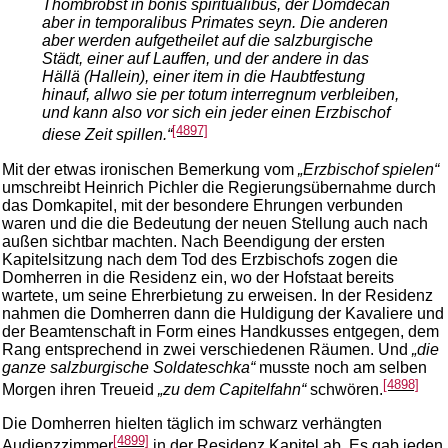
Thombrobst in bonis spiritualibus, der Domdecan
aber in temporalibus Primates seyn. Die anderen
aber werden aufgetheilet auf die salzburgische
Städt, einer auf Lauffen, und der andere in das
Hällä (Hallein), einer item in die Haubtfestung
hinauf, allwo sie per totum interregnum verbleiben,
und kann also vor sich ein jeder einen Erzbischof
[4897]
diese Zeit spillen.“
Mit der etwas ironischen Bemerkung vom
„Erzbischof spielen“
umschreibt Heinrich Pichler die Regierungsübernahme durch
das Domkapitel, mit der besondere Ehrungen verbunden
waren und die die Bedeutung der neuen Stellung auch nach
außen sichtbar machten. Nach Beendigung der ersten
Kapitelsitzung nach dem Tod des Erzbischofs zogen die
Domherren in die Residenz ein, wo der Hofstaat bereits
wartete, um seine Ehrerbietung zu erweisen. In der Residenz
nahmen die Domherren dann die Huldigung der Kavaliere und
der Beamtenschaft in Form eines Handkusses entgegen, dem
Rang entsprechend in zwei verschiedenen Räumen. Und
„die
ganze salzburgische Soldateschka“
musste noch am selben
[4898]
Morgen ihren Treueid
„zu dem Capitelfahn“
schwören.
Die Domherren hielten täglich im schwarz verhängten
[4899]
Audienzzimmer
in der Residenz Kapitel ab. Es gab jeden