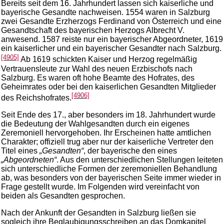
Bereits seit dem 16. Jahrhundert lassen sich kaiserliche und
bayerische Gesandte nachweisen. 1554 waren in Salzburg
zwei Gesandte Erzherzogs Ferdinand von Österreich und eine
Gesandtschaft des bayerischen Herzogs Albrecht V.
anwesend. 1587 reiste nur ein bayerischer Abgeordneter, 1619
ein kaiserlicher und ein bayerischer Gesandter nach Salzburg.
[4905]
Ab 1619 schickten Kaiser und Herzog regelmäßig
Vertrauensleute zur Wahl des neuen Erzbischofs nach
Salzburg. Es waren oft hohe Beamte des Hofrates, des
Geheimrates oder bei den kaiserlichen Gesandten Mitglieder
[4906]
des Reichshofrates.
Seit Ende des 17., aber besonders im 18. Jahrhundert wurde
die Bedeutung der Wahlgesandten durch ein eigenes
Zeremoniell hervorgehoben. Ihr Erscheinen hatte amtlichen
Charakter; offiziell trug aber nur der kaiserliche Vertreter den
Titel eines
„Gesandten“
, der bayerische den eines
„Abgeordneten“
. Aus den unterschiedlichen Stellungen leiteten
sich unterschiedliche Formen der zeremoniellen Behandlung
ab, was besonders von der bayerischen Seite immer wieder in
Frage gestellt wurde. Im Folgenden wird vereinfacht von
beiden als Gesandten gesprochen.
Nach der Ankunft der Gesandten in Salzburg ließen sie
sogleich ihre Beglaubigungsschreiben an das Domkapitel