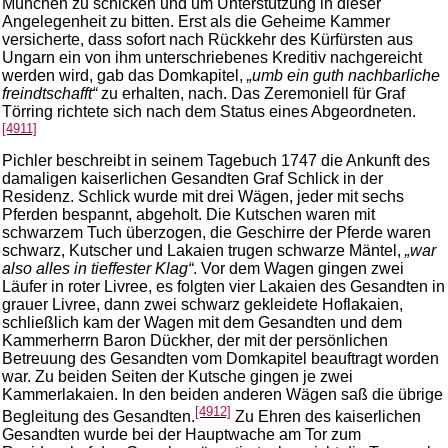
München zu schicken und um Unterstützung in dieser
Angelegenheit zu bitten. Erst als die Geheime Kammer
versicherte, dass sofort nach Rückkehr des Kürfürsten aus
Ungarn ein von ihm unterschriebenes Kreditiv nachgereicht
werden wird, gab das Domkapitel,
„umb ein guth nachbarliche
freindtschafft“
zu erhalten, nach. Das Zeremoniell für Graf
Törring richtete sich nach dem Status eines Abgeordneten.
[4911]
Pichler beschreibt in seinem Tagebuch 1747 die Ankunft des
damaligen kaiserlichen Gesandten Graf Schlick in der
Residenz. Schlick wurde mit drei Wägen, jeder mit sechs
Pferden bespannt, abgeholt. Die Kutschen waren mit
schwarzem Tuch überzogen, die Geschirre der Pferde waren
schwarz, Kutscher und Lakaien trugen schwarze Mäntel,
„war
also alles in tieffester Klag“
. Vor dem Wagen gingen zwei
Läufer in roter Livree, es folgten vier Lakaien des Gesandten in
grauer Livree, dann zwei schwarz gekleidete Hoflakaien,
schließlich kam der Wagen mit dem Gesandten und dem
Kammerherrn Baron Dückher, der mit der persönlichen
Betreuung des Gesandten vom Domkapitel beauftragt worden
war. Zu beiden Seiten der Kutsche gingen je zwei
Kammerlakaien. In den beiden anderen Wägen saß die übrige
[4912]
Begleitung des Gesandten.
Zu Ehren des kaiserlichen
Gesandten wurde bei der Hauptwache am Tor zum