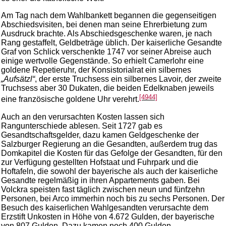
Am Tag nach dem Wahlbankett begannen die gegenseitigen
Abschiedsvisiten, bei denen man seine Ehrerbietung zum
Ausdruck brachte. Als Abschiedsgeschenke waren, je nach
Rang gestaffelt, Geldbeträge üblich. Der kaiserliche Gesandte
Graf von Schlick verschenkte 1747 vor seiner Abreise auch
einige wertvolle Gegenstände. So erhielt Camerlohr eine
goldene Repetieruhr, der Konsistorialrat ein silbernes
„Aufsätzl“
, der erste Truchsess ein silbernes Lavoir, der zweite
Truchsess aber 30 Dukaten, die beiden Edelknaben jeweils
[4944]
eine französische goldene Uhr verehrt.
Auch an den verursachten Kosten lassen sich
Rangunterschiede ablesen. Seit 1727 gab es
Gesandtschaftsgelder, dazu kamen Geldgeschenke der
Salzburger Regierung an die Gesandten, außerdem trug das
Domkapitel die Kosten für das Gefolge der Gesandten, für den
zur Verfügung gestellten Hofstaat und Fuhrpark und die
Hoftafeln, die sowohl der bayerische als auch der kaiserliche
Gesandte regelmäßig in ihren Appartements gaben. Bei
Volckra speisten fast täglich zwischen neun und fünfzehn
Personen, bei Arco immerhin noch bis zu sechs Personen. Der
Besuch des kaiserlichen Wahlgesandten verursachte dem
Erzstift Unkosten in Höhe von 4.672 Gulden, der bayerische
von 807 Gulden. Dazu kamen noch 400 Gulden