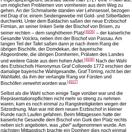
um möglichen Problemen von vornherein aus dem Weg zu
gehen. An der Schmalseite standen vier Lehnsessel, bezogen
mit Drap d’or, einem Seidengewebe mit Gold- und Silberfäden
durchwirkt. Unter dem Baldachin saßen der neue Erzbischof
Firmian, an seiner linken Seite der Bischof von Brixen, zu
[4935]
seiner rechten – dem ranghöheren Platz
– der kaiserliche
Gesandte Volckra, neben ihm der Bischof von Passau. Am
langen Teil der Tafel saßen dann je nach ihrem Rang die
übrigen Bischöfe, der Domdekan, der bayerische
Abgeordnete, die übrigen Domherren, Prälaten des Landes
[4936]
und weitere Gäste aus dem hohen Adel.
Nach der Wahl
des Erzbischofs Hieronymus Graf Colloredo 1772 erschien der
damalige bayerische Wahlgesandte, Graf Törring, nicht bei der
Wahltafel, da ihm der verlangte Rang vor Fürsten und
[4937]
Bischöfen verwehrt worden war.
Selbst als die Wahl schon einige Tage vorüber war und die
Repräsentationspflichten nicht mehr so streng zu nehmen
waren, kam es noch einmal zu Rangstreitigkeiten wegen der
Sitzordnung. Man war mit dem neuen Erzbischof in kleiner
Runde nach Laufen gefahren. Beim Mittagessen hatte der
kaiserliche Gesandte dem Bischof von Gurk den Platz rechts
neben sich angeboten, was
„ybel“
aufgenommen wurde. Am
nächsten Mittagstisch brachte ein Domherr dies noch einmal