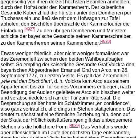
gegenseitig von ihren derzeit höchsten Beamten anmelden,
durch den Hofrat oder den Kammerherrn. Der kaiserliche
Gesandte Kobenzl lud die Fürsten unter den Domherren per
Truchsess ein und ließ sie mit dem Hofwagen zur Tafel
abholen; den Bischöfen überbrachte der Kammerfourier die
[4927]
Einladung.
Zu den übrigen Domherren und Ministern
schickte der bayerische Gesandte seinen Kammerschreiber,
[4928]
zu den Kammerherren seinen Kammerdiener.
Etwas weniger feierlich, aber nicht weniger formalisiert war
das Zeremoniell zwischen den beiden Wahlbeauftragten
selbst. So empfing der kaiserliche Gesandte Graf Volckra den
bayerischen Abgeordneten Emanuel Graf von Arco, am 26.
September 1727, zur ersten Visite. Es galt das Zeremoniell
„wie mit den Bischöfen“
, d. h. Volckra kam Arco aus seinem
Appartement bis zur Tür seines Vorzimmers entgegen, nach
Beendigung der Audienz geleitete er Arco ein bisschen weiter
und verabschiedete sich an der Tür zum Rittersaal. Die
Besprechung selber hatte im Schlafzimmer „en confidence“,
also ganz vertraulich, allerdings im Stehen stattgefunden. Das
deutet zunächst auf eine förmliche Beziehung hin, denn auf
der Skala der Höflichkeitsäußerungen gilt das unbequemere
[4929]
Stehen als die höflichere Form.
Das Verhältnis wurde
aber offensichtlich im Laufe der nächsten Tage entspannter,