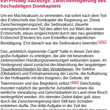
Ein Privileg Salzburgs: Zwischenregierung des
hochadeligen Domkapitels
Um ein Machtvakuum zu vermeiden, trat sofort nach dem Tod
des Erzbischofs das Domkapitel die Regierung an. Diese
Zwischenregierungszeit, die Sedisvakanz, dauerte
uneingeschränkt vom Tod des alten bis zur Wahl des neuen
Erzbischofs, etwas eingeschränkt durch den neu gewählten
Erzbischof (Electen) bis zum Eintreffen der päpstlichen
[4893]
Bestätigung. Erst danach war die Sedisvakanz beendet.
Das
„würkhlich regierende Capitl“
hatte in dieser Zeit drei
große Aufgaben zu erledigen, die alle mit besonderen
zeremoniellen Handlungsanweisungen verbunden waren. Im
Vordergrund stand zunächst die Abwicklung der langatmigen
Trauerfeierlichkeiten für den Verstorbenen
, die Sektion
(Obduktion) und Einbalsamierung der Leiche, die Aufbahrung
in der Hofkapelle mit den Insignien, die Gebete, die
[4894]
Totenmessen und das Begräbnis selbst.
Gleichzeitig
mussten natürlich die geistliche Jurisdiktion sowie die
weltliche Verwaltung und Gerichtsbarkeit im Land ohne Bruch
weitergeführt werden. Als oberstes Gebot dabei galt, dass
durch die Zwischenregierung dem Stift kein Schaden
entstehen durfte. Die dritte Aufgabe in der Zeit der