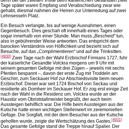
denn bei der zweiten Visite beim kaiserlichen Gesandten zwei
Tage später waren Empfang und Verabschiedung zwar wie
gehabt, diesmal nahmen die Herren zur Unterredung auf zwei
Lehnsesseln Platz.
Ein Besuch verlangte, bis auf wenige Ausnahmen, einen
Gegenbesuch. Dies geschah oft innerhalb eines Tages oder
sogar innerhalb von einer Stunde. Man muss
„Bescheid“
tun,
also in gebührender Weise antworten. Das entspricht dem
barocken Verständnis von Höflichkeit und bezieht sich auf
Besuche, auf das
„Complimentieren“
und auf die Trinksitten.
[4930]
Zwei Tage nach der Wahl Erzbischof Firmians 1727, fuhr
der kaiserliche Gesandte Volckra morgens um 9 Uhr mit
seinem gesamten Gefolge mit drei Zügen – jeweils mit sechs
Pferden bespannt –, davon der erste Zug mit Troddeln am
Geschirr, zum Seckauer Hof zur Abschiedsvisite beim neuen
Erzbischof. Dieser war seit 1724 Bischof von Seckau und
residierte als Domherr im Seckauer Hof. Er zog erst einige Zeit
nach der Wahl in die Residenz um. Volckra wurde an der
Haustür vom Obriststallmeister begrüßt, der auch beim
Aussteigen behilflich war. Die Hilfe beim Aussteigen aus der
Kutsche hatte einen wichtigen Stellenwert im zeremoniellen
Gefüge. Die Sorgfalt, mit der dem Besucher aus der Kutsche
[4931]
geholfen wurde, zeigte die Wertschätzung des Gastes.
Das gesamte Gefolge stand die Treppe hinauf Spalier. Der