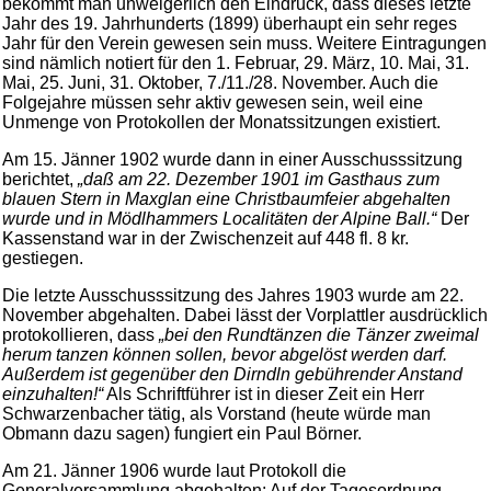
bekommt man unweigerlich den Eindruck, dass dieses letzte
Jahr des 19. Jahrhunderts (1899) überhaupt ein sehr reges
Jahr für den Verein gewesen sein muss. Weitere Eintragungen
sind nämlich notiert für den 1. Februar, 29. März, 10. Mai, 31.
Mai, 25. Juni, 31. Oktober, 7./11./28. November. Auch die
Folgejahre müssen sehr aktiv gewesen sein, weil eine
Unmenge von Protokollen der Monatssitzungen existiert.
Am 15. Jänner 1902 wurde dann in einer Ausschusssitzung
berichtet,
„daß am 22. Dezember 1901 im Gasthaus zum
blauen Stern in Maxglan eine Christbaumfeier abgehalten
wurde und in Mödlhammers Localitäten der Alpine Ball.“
Der
Kassenstand war in der Zwischenzeit auf 448 fl. 8 kr.
gestiegen.
Die letzte Ausschusssitzung des Jahres 1903 wurde am 22.
November abgehalten. Dabei lässt der Vorplattler ausdrücklich
protokollieren, dass
„bei den Rundtänzen die Tänzer zweimal
herum tanzen können sollen, bevor abgelöst werden darf.
Außerdem ist gegenüber den Dirndln gebührender Anstand
einzuhalten!“
Als Schriftführer ist in dieser Zeit ein Herr
Schwarzenbacher tätig, als Vorstand (heute würde man
Obmann dazu sagen) fungiert ein Paul Börner.
Am 21. Jänner 1906 wurde laut Protokoll die
Generalversammlung abgehalten: Auf der Tagesordnung