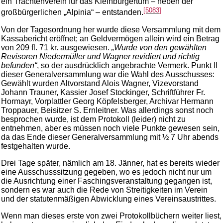
ein Trachtenverein für das Kleinbürgertum – neben der
[5083]
großbürgerlichen „Alpinia“ – entstanden.
Von der Tagesordnung her wurde diese Versammlung mit dem
Kassabericht eröffnet; an Geldvermögen allein wird ein Betrag
von 209 fl. 71 kr. ausgewiesen.
„Wurde von den gewählten
Revisoren Niedermüller und Wagner revidiert und richtig
befunden“
, so der ausdrücklich angebrachte Vermerk. Punkt II
dieser Generalversammlung war die Wahl des Ausschusses:
Gewählt wurden Altvorstand Alois Wagner, Vizevorstand
Johann Trauner, Kassier Josef Stockinger, Schriftführer Fr.
Hormayr, Vorplattler Georg Köpfelsberger, Archivar Hermann
Troppauer, Beisitzer S. Ernleitner. Was allerdings sonst noch
besprochen wurde, ist dem Protokoll (leider) nicht zu
entnehmen, aber es müssen noch viele Punkte gewesen sein,
da das Ende dieser Generalversammlung mit ½ 7 Uhr abends
festgehalten wurde.
Drei Tage später, nämlich am 18. Jänner, hat es bereits wieder
eine Ausschusssitzung gegeben, wo es jedoch nicht nur um
die Ausrichtung einer Faschingsveranstaltung gegangen ist,
sondern es war auch die Rede von Streitigkeiten im Verein
und der statutenmäßigen Abwicklung eines Vereinsaustrittes.
Wenn man dieses erste von zwei Protokollbüchern weiter liest,