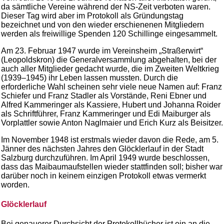
da sämtliche Vereine während der NS-Zeit verboten waren.
Dieser Tag wird aber im Protokoll als Gründungstag
bezeichnet und von den wieder erschienenen Mitgliedern
werden als freiwillige Spenden 120 Schillinge eingesammelt.
Am 23. Februar 1947 wurde im Vereinsheim „Straßerwirt“
(Leopoldskron) die Generalversammlung abgehalten, bei der
auch aller Mitglieder gedacht wurde, die im Zweiten Weltkrieg
(1939–1945) ihr Leben lassen mussten. Durch die
erforderliche Wahl scheinen sehr viele neue Namen auf: Franz
Schiefer und Franz Stadler als Vorstände, Reni Ebner und
Alfred Kammeringer als Kassiere, Hubert und Johanna Roider
als Schriftführer, Franz Kammeringer und Edi Maiburger als
Vorplattler sowie Anton Naglmaier und Erich Kurz als Beisitzer.
Im November 1948 ist erstmals wieder davon die Rede, am 5.
Jänner des nächsten Jahres den Glöcklerlauf in der Stadt
Salzburg durchzuführen. Im April 1949 wurde beschlossen,
dass das Maibaumaufstellen wieder stattfinden soll; bisher war
darüber noch in keinem einzigen Protokoll etwas vermerkt
worden.
Glöcklerlauf
Bei genauerer Durchsicht der Protokollbücher ist ein an die