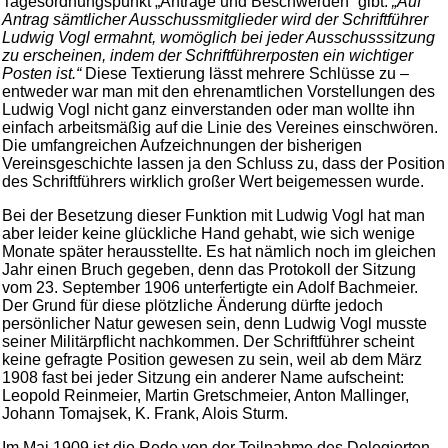
Tagesordnungspunkt „Anträge und Beschwerden“ gibt.
„Auf
Antrag sämtlicher Ausschussmitglieder wird der Schriftführer
Ludwig Vogl ermahnt, womöglich bei jeder Ausschusssitzung
zu erscheinen, indem der Schriftführerposten ein wichtiger
Posten ist.“
Diese Textierung lässt mehrere Schlüsse zu –
entweder war man mit den ehrenamtlichen Vorstellungen des
Ludwig Vogl nicht ganz einverstanden oder man wollte ihn
einfach arbeitsmäßig auf die Linie des Vereines einschwören.
Die umfangreichen Aufzeichnungen der bisherigen
Vereinsgeschichte lassen ja den Schluss zu, dass der Position
des Schriftführers wirklich großer Wert beigemessen wurde.
Bei der Besetzung dieser Funktion mit Ludwig Vogl hat man
aber leider keine glückliche Hand gehabt, wie sich wenige
Monate später herausstellte. Es hat nämlich noch im gleichen
Jahr einen Bruch gegeben, denn das Protokoll der Sitzung
vom 23. September 1906 unterfertigte ein Adolf Bachmeier.
Der Grund für diese plötzliche Änderung dürfte jedoch
persönlicher Natur gewesen sein, denn Ludwig Vogl musste
seiner Militärpflicht nachkommen. Der Schriftführer scheint
keine gefragte Position gewesen zu sein, weil ab dem März
1908 fast bei jeder Sitzung ein anderer Name aufscheint:
Leopold Reinmeier, Martin Gretschmeier, Anton Mallinger,
Johann Tomajsek, K. Frank, Alois Sturm.
Im Mai 1909 ist die Rede von der Teilnahme des Delegierten