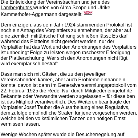
Die Entwicklung der Vereinstrachten und jene des
Lamberghutes
wurden von Alma Scope und Ulrike
[5086]
Kammerhofer-Aggermann dargestellt.
Dem einzigen, aus dem Jahr 1924 stammenden Protokoll ist
noch ein Antrag des Vorplattlers zu entnehmen, der aber auf
eine ziemlich militärische Führung schließen lässt: Es darf
während des Plattelns nicht geredet werden, nur der
Vorplattler hat das Wort und den Anordnungen des Vorplattlers
ist unbedingt Folge zu leisten wegen raschester Erledigung
der Plattlerschulung. Wer sich den Anordnungen nicht fügt,
wird exemplarisch bestraft.
Dass man sich mit Gästen, die zu den jeweiligen
Vereinsabenden kamen, aber auch Probleme einhandeln
konnte, davon ist dann im Generalversammlungsprotokoll vom
22. Februar 1925 die Rede: Nur durch Mitglieder eingeführte
Bekannte oder Verwandte werden zugelassen – für dieselben
ist das Mitglied verantwortlich. Des Weiteren beantragte der
Vorplattler Josef Tauber die Ausarbeitung eines Regulativs,
dem zufolge empfindliche Strafen für jene vorgesehen werden,
welche bei den volkstümlichen Tänzen den nötigen Ernst
vermissen lassen.
Wenige Wochen später wurde die Besucherregelung auf