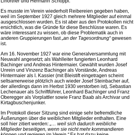
Linortner und Hermann Schöppl.
Es musste im Verein wiederholt Reibereien gegeben haben,
weil im September 1927 gleich mehrere Mitglieder auf einmal
ausgeschlossen wurden. Es ist aber aus den Protokollen nicht
ersichtlich, was die Gründe für diese Beschlüsse waren. Es
wäre interessant zu wissen, ob diese Problematik auch in
anderen Gruppierungen fast
„an der Tagesordnung“
gewesen
ist.
Am 16. November 1927 war eine Generalversammlung mit
Neuwahl angesetzt; als Wahlleiter fungierten Leonhard
Bachinger und Andreas Hintermaier. Gewählt wurden Josef
Unrein und Vinzenz Bachinger als Vorstände, Andreas
Hintermaier als I. Kassier (mit Bleistift eingetragen scheint
seltsamerweise plötzlich auch wieder Josef Steinbacher auf,
der allerdings dann im Herbst 1930 verstorben ist), Sebastian
Lechenauer als Schriftführer, Leonhard Bachinger und Franz
Oberegger als Vorplattler sowie Franz Baab als Archivar und
Kirtagbuschenjunker.
Im Protokoll dieser Sitzung sind einige sehr befremdliche
Äußerungen über die weiblichen Mitglieder enthalten. Eine
soll hier zitiert werden:
„… weil sich dadurch weibliche
Mitglieder beseitigen, wenn sie nicht mehr kommandieren
können und regieren im Verein.“
Es hat dazu keine