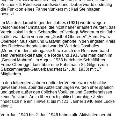
Zeichens II. Reichsverbandsvorstand. Dabei wurde erstmalig
die Funktion eines Fahnenjunkers mit Karl Steinhagen
besetzt.
Im Mai des darauf folgenden Jahres (1931) wurde wegen
verschiedener Umstände, die nicht näher erläutert wurden, das
Vereinslokal in den „Schanzlkeller“ verlegt. Wiederum ein Jahr
später war dann von einem „Gasthof Obereder“ [Anm.: Franz
Obereder, Musikant und Gastwirt, gehörte in den engsten Kreis
des Reichsverbandes und war der Wirt des Gasthofes
„Mohren“ in der Judengasse 9, wo auch der Reichsverband
sein Vereinslokal hatte] die Rede und 1933 war man dann im
„Gasthof Mohren“. Im August 1933 berichtete Schriftführer
Franz Oberegger kurz über eine Fahrt nach St. Gilgen zum
Salzkammergut-Gauverbandsfest (24. Juli 1933) mit 17
Mitgliedern.
In den folgenden Jahren dürfte der Verein zwar recht aktiv
gewesen sein, aber die Aufzeichnungen wurden eher spärlich
und geben außer den üblichen Vorfällen und Geschehnissen
keine Auskunft. Auch über doch politisch unruhige Zeiten
findet sich nie ein Hinweis, bis mit 21. Jänner 1940 eine Lücke
eintritt.
Vom Juni 1940 bis 2. Juni 1946 haben alle Aktivitäten geruht,