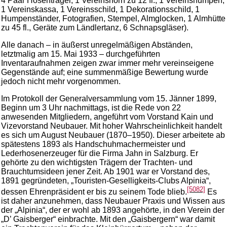
4 Paar Hosenträger, 1 Vereinshorn zu 12 fl., 1 Vereinshumpen,
1 Vereinskassa, 1 Vereinsschild, 1 Dekorationsschild, 1
Humpenständer, Fotografien, Stempel, Almglocken, 1 Almhütte
zu 45 fl., Geräte zum Ländlertanz, 6 Schnapsgläser).
Alle danach – in äußerst unregelmäßigen Abständen,
letztmalig am 15. Mai 1933 – durchgeführten
Inventaraufnahmen zeigen zwar immer mehr vereinseigene
Gegenstände auf; eine summenmäßige Bewertung wurde
jedoch nicht mehr vorgenommen.
Im Protokoll der Generalversammlung vom 15. Jänner 1899,
Beginn um 3 Uhr nachmittags, ist die Rede von 22
anwesenden Mitgliedern, angeführt vom Vorstand Kain und
Vizevorstand Neubauer. Mit hoher Wahrscheinlichkeit handelt
es sich um August Neubauer (1870–1950). Dieser arbeitete ab
spätestens 1893 als Handschuhmachermeister und
Lederhosenerzeuger für die Firma Jahn in Salzburg. Er
gehörte zu den wichtigsten Trägern der Trachten- und
Brauchtumsideen jener Zeit. Ab 1901 war er Vorstand des,
1891 gegründeten, „Touristen-Geselligkeits-Clubs Alpinia“,
[5082]
dessen Ehrenpräsident er bis zu seinem Tode blieb.
Es
ist daher anzunehmen, dass Neubauer Praxis und Wissen aus
der „Alpinia“, der er wohl ab 1893 angehörte, in den Verein der
„D’ Gaisberger“ einbrachte. Mit den „Gaisbergern“ war damit