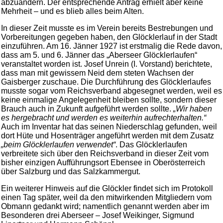
abzuändern. Der entsprechende Antrag erhielt aber keine
Mehrheit – und es blieb alles beim Alten.
In dieser Zeit musste es im Verein bereits Bestrebungen und
Vorbereitungen gegeben haben, den Glöcklerlauf in der Stadt
einzuführen. Am 16. Jänner 1927 ist erstmalig die Rede davon,
dass am 5. und 6. Jänner das „Aberseer Glöcklerlaufen“
veranstaltet worden ist. Josef Unrein (I. Vorstand) berichtete,
dass man mit gewissem Neid dem steten Wachsen der
Gaisberger zuschaue. Die Durchführung des Glöcklerlaufes
musste sogar vom Reichsverband abgesegnet werden, weil es
keine einmalige Angelegenheit bleiben sollte, sondern dieser
Brauch auch in Zukunft aufgeführt werden sollte.
„Wir haben
es hergebracht und werden es weiterhin aufrechterhalten.“
Auch im Inventar hat das seinen Niederschlag gefunden, weil
dort Hüte und Hosenträger angeführt werden mit dem Zusatz
„beim Glöcklerlaufen verwendet“
. Das Glöcklerlaufen
verbreitete sich über den Reichsverband in dieser Zeit vom
bisher einzigen Aufführungsort Ebensee in Oberösterreich
über Salzburg und das Salzkammergut.
Ein weiterer Hinweis auf die Glöckler findet sich im Protokoll
einen Tag später, weil da den mitwirkenden Mitgliedern vom
Obmann gedankt wird; namentlich genannt werden aber im
Besonderen drei Aberseer – Josef Weikinger, Sigmund