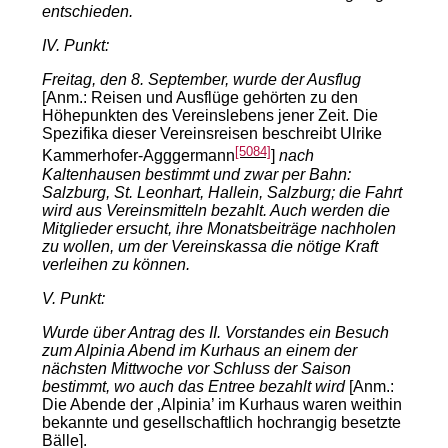
entschieden.
IV. Punkt:
Freitag, den 8. September, wurde der Ausflug
[Anm.: Reisen und Ausflüge gehörten zu den
Höhepunkten des Vereinslebens jener Zeit. Die
Spezifika dieser Vereinsreisen beschreibt Ulrike
[5084]
Kammerhofer-Agggermann
]
nach
Kaltenhausen bestimmt und zwar per Bahn:
Salzburg, St. Leonhart, Hallein, Salzburg; die Fahrt
wird aus Vereinsmitteln bezahlt. Auch werden die
Mitglieder ersucht, ihre Monatsbeiträge nachholen
zu wollen, um der Vereinskassa die nötige Kraft
verleihen zu können.
V. Punkt:
Wurde über Antrag des II. Vorstandes ein Besuch
zum Alpinia Abend im Kurhaus an einem der
nächsten Mittwoche vor Schluss der Saison
bestimmt, wo auch das Entree bezahlt wird
[Anm.:
Die Abende der ‚Alpinia’ im Kurhaus waren weithin
bekannte und gesellschaftlich hochrangig besetzte
Bälle].