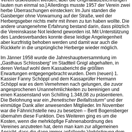
lauten nun einmal so.] Allerdings musste 1957 der Verein zwei
herbe Überraschungen einstecken: Im Juni standen die
Gaisberger ohne Vorwarnung auf der Straße, weil der
Herbergsgeber nichts mehr mit ihnen zu tun haben wollte. Die
andere unangenehme Erfahrung bestand darin, dass plötzlich
die Vereinskasse Not leidend geworden ist. Mit Unterstützung
des Landesverbandes konnte diese leidige Angelegenheit
aber kurzfristig behoben werden und damit war auch die
Rückkehr in die ursprüngliche Herberge wieder möglich.
Im Jänner 1958 wurde die Jahreshauptversammlung im
„Gasthaus Schlossberg“ im Stadtteil Gnigl abgehalten, in
deren Verlauf wohl dem Kassabericht die größten
Erwartungen entgegengebracht wurden. Dem (neuen) 1.
Kassier Fanny Schöppl und dem Kassaprüfer Hermann
Schöppl war es dem Vernehmen nach gelungen, die zuvor
angesprochenen Unannehmlichkeiten zu bereinigen und
einen Kassenstand von Schilling 1.348,08 zu präsentieren.
Die Belohnung war ein
„frenetischer Beifallssturm“
und der
einmütige Dank aller anwesenden Mitglieder. Im November
war die Fähnrichstelle neu zu besetzen – Bertl Bogensberger
übernahm diese Funktion. Des Weiteren ging es um die
Kosten, wenn die mehrköpfige Fahnenabordnung des
Vereines anzutreten hat, denn man kam zur allgemeinen
Ansicht, dass die dann immer anfallende Verköstigung dem