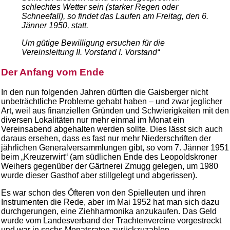
schlechtes Wetter sein (starker Regen oder
Schneefall), so findet das Laufen am Freitag, den 6.
Jänner 1950, statt.
Um gütige Bewilligung ersuchen für die
Vereinsleitung II. Vorstand I. Vorstand“
Der Anfang vom Ende
In den nun folgenden Jahren dürften die Gaisberger nicht
unbeträchtliche Probleme gehabt haben – und zwar jeglicher
Art, weil aus finanziellen Gründen und Schwierigkeiten mit den
diversen Lokalitäten nur mehr einmal im Monat ein
Vereinsabend abgehalten werden sollte. Dies lässt sich auch
daraus ersehen, dass es fast nur mehr Niederschriften der
jährlichen Generalversammlungen gibt, so vom 7. Jänner 1951
beim „Kreuzerwirt“ (am südlichen Ende des Leopoldskroner
Weihers gegenüber der Gärtnerei Zmugg gelegen, um 1980
wurde dieser Gasthof aber stillgelegt und abgerissen).
Es war schon des Öfteren von den Spielleuten und ihren
Instrumenten die Rede, aber im Mai 1952 hat man sich dazu
durchgerungen, eine Ziehharmonika anzukaufen. Das Geld
wurde vom Landesverband der Trachtenvereine vorgestreckt
und war in sechs Monatsraten zurückzuzahlen.