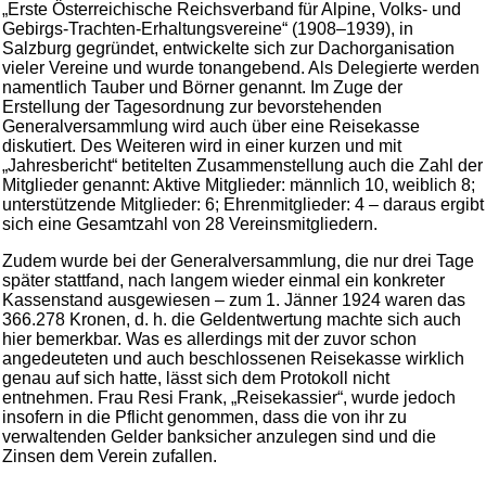
„Erste Österreichische Reichsverband für Alpine, Volks- und
Gebirgs-Trachten-Erhaltungsvereine“ (1908–1939), in
Salzburg gegründet, entwickelte sich zur Dachorganisation
vieler Vereine und wurde tonangebend. Als Delegierte werden
namentlich Tauber und Börner genannt. Im Zuge der
Erstellung der Tagesordnung zur bevorstehenden
Generalversammlung wird auch über eine Reisekasse
diskutiert. Des Weiteren wird in einer kurzen und mit
„Jahresbericht“ betitelten Zusammenstellung auch die Zahl der
Mitglieder genannt: Aktive Mitglieder: männlich 10, weiblich 8;
unterstützende Mitglieder: 6; Ehrenmitglieder: 4 – daraus ergibt
sich eine Gesamtzahl von 28 Vereinsmitgliedern.
Zudem wurde bei der Generalversammlung, die nur drei Tage
später stattfand, nach langem wieder einmal ein konkreter
Kassenstand ausgewiesen – zum 1. Jänner 1924 waren das
366.278 Kronen, d. h. die Geldentwertung machte sich auch
hier bemerkbar. Was es allerdings mit der zuvor schon
angedeuteten und auch beschlossenen Reisekasse wirklich
genau auf sich hatte, lässt sich dem Protokoll nicht
entnehmen. Frau Resi Frank, „Reisekassier“, wurde jedoch
insofern in die Pflicht genommen, dass die von ihr zu
verwaltenden Gelder banksicher anzulegen sind und die
Zinsen dem Verein zufallen.