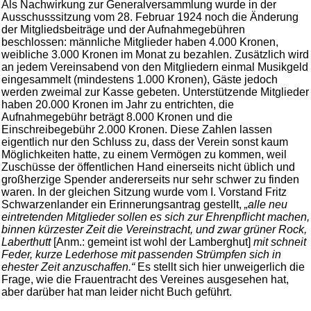
Als Nachwirkung zur Generalversammlung wurde in der
Ausschusssitzung vom 28. Februar 1924 noch die Änderung
der Mitgliedsbeiträge und der Aufnahmegebühren
beschlossen: männliche Mitglieder haben 4.000 Kronen,
weibliche 3.000 Kronen im Monat zu bezahlen. Zusätzlich wird
an jedem Vereinsabend von den Mitgliedern einmal Musikgeld
eingesammelt (mindestens 1.000 Kronen), Gäste jedoch
werden zweimal zur Kasse gebeten. Unterstützende Mitglieder
haben 20.000 Kronen im Jahr zu entrichten, die
Aufnahmegebühr beträgt 8.000 Kronen und die
Einschreibegebühr 2.000 Kronen. Diese Zahlen lassen
eigentlich nur den Schluss zu, dass der Verein sonst kaum
Möglichkeiten hatte, zu einem Vermögen zu kommen, weil
Zuschüsse der öffentlichen Hand einerseits nicht üblich und
großherzige Spender andererseits nur sehr schwer zu finden
waren. In der gleichen Sitzung wurde vom I. Vorstand Fritz
Schwarzenlander ein Erinnerungsantrag gestellt,
„alle neu
eintretenden Mitglieder sollen es sich zur Ehrenpflicht machen,
binnen kürzester Zeit die Vereinstracht, und zwar grüner Rock,
Laberthutt
[Anm.: gemeint ist wohl der Lamberghut]
mit schneit
Feder, kurze Lederhose mit passenden Strümpfen sich in
ehester Zeit anzuschaffen.“
Es stellt sich hier unweigerlich die
Frage, wie die Frauentracht des Vereines ausgesehen hat,
aber darüber hat man leider nicht Buch geführt.