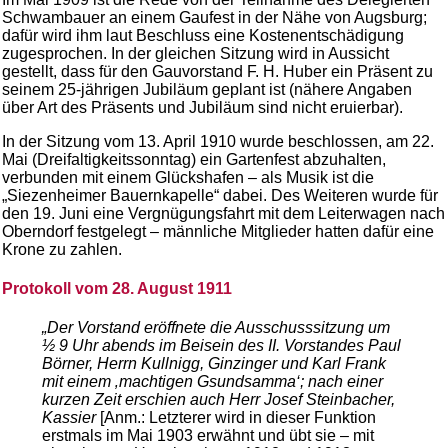
Schwambauer an einem Gaufest in der Nähe von Augsburg;
dafür wird ihm laut Beschluss eine Kostenentschädigung
zugesprochen. In der gleichen Sitzung wird in Aussicht
gestellt, dass für den Gauvorstand F. H. Huber ein Präsent zu
seinem 25-jährigen Jubiläum geplant ist (nähere Angaben
über Art des Präsents und Jubiläum sind nicht eruierbar).
In der Sitzung vom 13. April 1910 wurde beschlossen, am 22.
Mai (Dreifaltigkeitssonntag) ein Gartenfest abzuhalten,
verbunden mit einem Glückshafen – als Musik ist die
„Siezenheimer Bauernkapelle“ dabei. Des Weiteren wurde für
den 19. Juni eine Vergnügungsfahrt mit dem Leiterwagen nach
Oberndorf festgelegt – männliche Mitglieder hatten dafür eine
Krone zu zahlen.
Protokoll vom 28. August 1911
„Der Vorstand eröffnete die Ausschusssitzung um
½ 9 Uhr abends im Beisein des II. Vorstandes Paul
Börner, Herrn Kullnigg, Ginzinger und Karl Frank
mit einem ‚machtigen Gsundsamma‘; nach einer
kurzen Zeit erschien auch Herr Josef Steinbacher,
Kassier
[Anm.: Letzterer wird in dieser Funktion
erstmals im Mai 1903 erwähnt und übt sie – mit