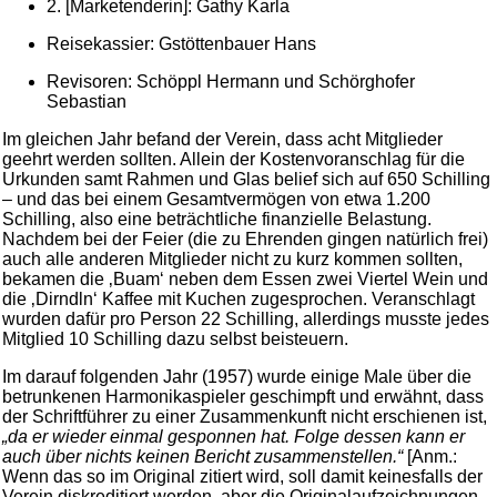
2. [Marketenderin]: Gathy Karla
Reisekassier: Gstöttenbauer Hans
Revisoren: Schöppl Hermann und Schörghofer
Sebastian
Im gleichen Jahr befand der Verein, dass acht Mitglieder
geehrt werden sollten. Allein der Kostenvoranschlag für die
Urkunden samt Rahmen und Glas belief sich auf 650 Schilling
– und das bei einem Gesamtvermögen von etwa 1.200
Schilling, also eine beträchtliche finanzielle Belastung.
Nachdem bei der Feier (die zu Ehrenden gingen natürlich frei)
auch alle anderen Mitglieder nicht zu kurz kommen sollten,
bekamen die ‚Buam‘ neben dem Essen zwei Viertel Wein und
die ‚Dirndln‘ Kaffee mit Kuchen zugesprochen. Veranschlagt
wurden dafür pro Person 22 Schilling, allerdings musste jedes
Mitglied 10 Schilling dazu selbst beisteuern.
Im darauf folgenden Jahr (1957) wurde einige Male über die
betrunkenen Harmonikaspieler geschimpft und erwähnt, dass
der Schriftführer zu einer Zusammenkunft nicht erschienen ist,
„da er wieder einmal gesponnen hat. Folge dessen kann er
auch über nichts keinen Bericht zusammenstellen.“
[Anm.:
Wenn das so im Original zitiert wird, soll damit keinesfalls der
Verein diskreditiert werden, aber die Originalaufzeichnungen