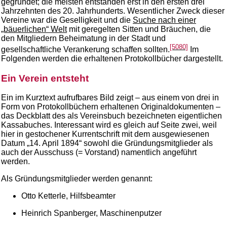
gegründet; die meisten entstanden erst in den ersten drei
Jahrzehnten des 20. Jahrhunderts. Wesentlicher Zweck dieser
Vereine war die Geselligkeit und die
Suche nach einer
„bäuerlichen“ Welt
mit geregelten Sitten und Bräuchen, die
den Mitgliedern Beheimatung in der Stadt und
[5080]
gesellschaftliche Verankerung schaffen sollten.
Im
Folgenden werden die erhaltenen Protokollbücher dargestellt.
Ein Verein entsteht
Ein im Kurztext aufrufbares Bild zeigt – aus einem von drei in
Form von Protokollbüchern erhaltenen Originaldokumenten –
das Deckblatt des als Vereinsbuch bezeichneten eigentlichen
Kassabuches. Interessant wird es gleich auf Seite zwei, weil
hier in gestochener Kurrentschrift mit dem ausgewiesenen
Datum „14. April 1894“ sowohl die Gründungsmitglieder als
auch der Ausschuss (= Vorstand) namentlich angeführt
werden.
Als Gründungsmitglieder werden genannt:
Otto Ketterle, Hilfsbeamter
Heinrich Spanberger, Maschinenputzer