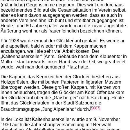
(männliche) Gegenstimme gegeben. Dies wirft ein durchaus
bezeichnendes Bild auf die Gesamtsituation im Verein selbst,
aber es kann davon ausgegangen werden, dass es auch in
anderen Vereinen ähnlich bunt und streitbar zugegangen ist.
Heute, rund 80 Jahre später, würde man die zuvor angeführte
Äußerung wohl nur als frauenfeindlich bezeichnen können.
Für 1928 wurde erneut der Glöcklerlauf geplant. Es wurde an
alle appelliert, bald wieder mit dem Kappenmachen
anzufangen, weil sie sehr viel Arbeit kosten. Der
„Kaltenhauserkeller“ [Anm.: Gebäude nach dem Klausentor in
Mülln – stadtauswärts linker Hand] war der Ort, wo gearbeitet
wurde, weil man dort genügend Platz hatte.
Die Kappen, das Kennzeichen der Glöckler, bestehen aus
Holzgerüsten, die mit bunten Papieren in figuralen Mustern
überzogen werden. Diese großen Kappen, mit Kerzen von
innen beleuchtet, tragen die Glöckler am Kopf. Offenbar kam
der Glöcklerlauf über die „Gaisberger“ nach Salzburg. Heute
führt das Glöcklerlaufen in der Stadt Salzburg die
[5087]
Brauchtumsgruppe „Jung Alpenland“ durch.
In der Lokalität Kaltenhauserkeller wurde am 9. November
1930 auch die Jahreshauptversammlung mit Neuwahl
abgehalten. Als Wahlleiter fungierte ein Herr Hutter, seines