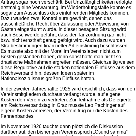
Antrag sogar noch verschärft. Bei Unzulänglichkeiten erfolgte
erstmalig eine Verwarnung, im Wiederholungsfalle konnte es
sogar zum Ausschluss des einführenden Mitglieds kommen.
Dazu wurden zwei Kontrolleure gewählt, denen das
ausschließliche Recht über Zulassung oder Abweisung von
Gästen eingeräumt wurde. In dieser besagten Sitzung wird
auch Beschwerde geführt, dass der Tanzordnung gar nicht
bzw. nicht ernsthaft genug gefolgt wird. Auch dazu wurden
Strafbestimmungen finanzieller Art einstimmig beschlossen.
Es musste also mit der Moral im Vereinsleben nicht zum
Besten gestanden haben, denn sonst hätte man nicht so
drastische Maßnahmen ergreifen müssen. Gleichzeitig weisen
diese Regulative auf die starken nationalen Einflüsse aus dem
Reichsverband hin, dessen Ideen später im
Nationalsozialismus großen Einfluss hatten.
In der zweiten Jahreshälfte 1925 wird ersichtlich, dass von den
Vereinsmitgliedern durchaus verlangt wurde, auf eigene
Kosten den Verein zu vertreten: Zur Teilnahme als Delegierter
am Reichsverbandstag in Graz musste Leo Pachinger auf
eigene Kosten anreisen, der Verein trug nur die Kosten des
Fahnenbandes.
Im November 1926 tauchte dann plötzlich die Diskussion
darüber auf, den bisherigen Vereinsspruch „Gsund samma“