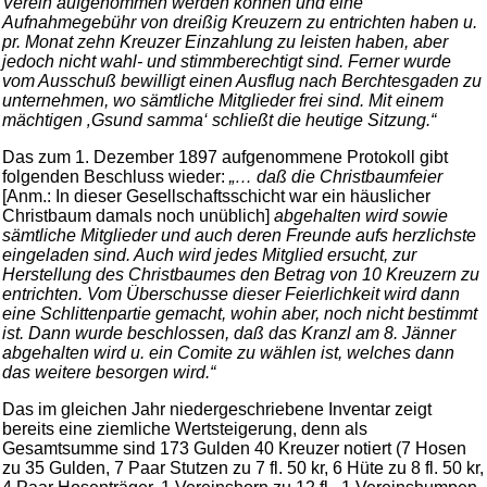
Verein aufgenommen werden können und eine
Aufnahmegebühr von dreißig Kreuzern zu entrichten haben u.
pr. Monat zehn Kreuzer Einzahlung zu leisten haben, aber
jedoch nicht wahl- und stimmberechtigt sind. Ferner wurde
vom Ausschuß bewilligt einen Ausflug nach Berchtesgaden zu
unternehmen, wo sämtliche Mitglieder frei sind. Mit einem
mächtigen ‚Gsund samma‘ schließt die heutige Sitzung.“
Das zum 1. Dezember 1897 aufgenommene Protokoll gibt
folgenden Beschluss wieder:
„… daß die Christbaumfeier
[Anm.: In dieser Gesellschaftsschicht war ein häuslicher
Christbaum damals noch unüblich]
abgehalten wird sowie
sämtliche Mitglieder und auch deren Freunde aufs herzlichste
eingeladen sind. Auch wird jedes Mitglied ersucht, zur
Herstellung des Christbaumes den Betrag von 10 Kreuzern zu
entrichten. Vom Überschusse dieser Feierlichkeit wird dann
eine Schlittenpartie gemacht, wohin aber, noch nicht bestimmt
ist. Dann wurde beschlossen, daß das Kranzl am 8. Jänner
abgehalten wird u. ein Comite zu wählen ist, welches dann
das weitere besorgen wird.“
Das im gleichen Jahr niedergeschriebene Inventar zeigt
bereits eine ziemliche Wertsteigerung, denn als
Gesamtsumme sind 173 Gulden 40 Kreuzer notiert (7 Hosen
zu 35 Gulden, 7 Paar Stutzen zu 7 fl. 50 kr, 6 Hüte zu 8 fl. 50 kr,