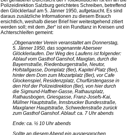
Polizeidirektion Salzburg gerichtetes Schreiben, betreffend
den Glöcklerlauf am 5. Jänner 1950, aufgetaucht. Es sind
daraus zusätzliche Informationen zu diesem Brauch
ersichtlich, weshalb dieser Brief hier weitestgehend zitiert
werden soll; mit dem „8er“ ist ein Rundtanz in Kreisen und
Achterschleifen gemeint:
„Obgenannter Verein veranstaltet am Donnerstag,
5. Jänner 1950, das sogenannte Aberseer
Glöcklerlaufen. Der Weg des Laufens ist folgender:
Ablauf vom Gasthof Ganshof, Maxglan, durch die
Bayernstraße, Riedenburgerstraße, Neutor,
Hofstallgasse, Domplatz (8er), Kapitel-Platz (8er),
hinter dem Dom zum Mozartplatz (8er), vor Cafe
Glockenspiel, Residenzplatz, Churfürstengasse in
den Hof der Polizeidirektion (8er), von hier durch
die Sigmund-Haffner-Gasse, Rathausplatz,
Rathausbogen, Griesgasse, Franz-Josefs-Kai,
Müllner Hauptstraße, Innsbrucker Bundesstraße,
Maxglaner Hauptstraße, Schwedenstraße zurück
zum Gasthof Ganshof. Ablauf: ca. 7 Uhr abends
Ende: ca. ½ 10 Uhr abends
Sollte an diesem Abend ein ausgesprochen