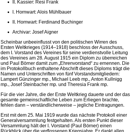
II. Kassier: Resi Frank
I. Hornwart: Alois Mühlbauer
II. Hornwart: Ferdinand Buchinger
Archivar: Josef Aigner
Scheinbar unbeeinflusst von den politischen Wirren des
Ersten Weltkrieges (1914–1918) beschloss der Ausschuss,
dem I. Vorstand des Vereines für seine verdienstvolle Leitung
des Vereines am 28. August 1915 ein Diplom zu überreichen
und Paul Börner damit zum „Ehrenvorstand“ zu ernennen. Die
im Protokollbuch enthaltene Abschrift dieses Diploms trägt die
Namen und Unterschriften von fünf Vorstandsmitgliedern:
Lampert Günzinger mp., Michael Leeb mp., Anton Kullnigg
mp., Josef Steinbacher mp. und Theresia Frank mp.
Für die vier Jahre, die der Erste Weltkrieg dauerte und der das
gesamte gemeinschaftliche Leben zum Erliegen brachte,
fehlen dann – verständlicherweise – jegliche Eintragungen.
Erst mit dem 25. Mai 1919 wurde das nächste Protokoll einer
Generalversammlung festgehalten. Als ersten Punkt dieser
Versammlung hält der I. Vorstand (Paul Börner) einen
Rückblick über die verflossenen Kriegsjahre. Er dankt allen