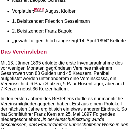
Kassier: Leopold Schwärz
[5081]
Vorplattler:
August Kloiber
1. Beisitzender: Friedrich Sesselmann
2. Beisitzender: Franz Bagold
„gewählt u. gerichtlich angezeigt 14. April 1894“ Ketterle
Das Vereinsleben
Mit 13. Jänner 1895 erfolgte die erste Inventaraufnahme des
vor wenigen Monaten gegründeten Vereines mit einem
Gesamtwert von 83 Gulden und 45 Kreuzern. Penibel
aufgelistet werden unter anderem eine Vereinskassa, ein
Vereinsschild, 6 Paar Stutzen, 5 Paar Hosenträger, aber auch
7 Kerzen nebst 36 Kerzenhaltern.
In den ersten Jahren des Bestehens dürfte es nur männliche
Vereinsmitglieder gegeben haben. Erst aus einem Protokoll
der nächsten Jahre ergibt sich ein etwas anderer Eindruck. So
hat Schriftführer Franz Kern am 25. Mai 1897 Folgendes
niedergeschrieben:
„In der Ausschußsitzung wurde
beschlossen, daß Frauenzimmer unbescholtener Weise in den