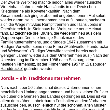
Der Zweite Weltkrieg machte jedoch alles wieder zunichte.
Viereinhalb Jahre diente Hans Jordis in der Deutschen
Kriegsmarine als Korvettenkapitän. Nach dem
Zusammenbruch ging er aber mit ungebrochenem Mut sofort
wieder daran, sein Unternehmen neu aufzubauen, nachdem
sich die Wege mit Alois Rumpf trennten und Hans Jordis in
Oberösterreich, in Steinhaus bei Wels, seine neue Heimat
fand. Er zeichnete drei Blüten, die wiederum neu aus dem
Wappen sprießen, die heutige Schutzmarke des
Familienunternehmens, und gründete 1947 zusammen mit
Rüdiger Vonwiller seine neue Firma „Mühlviertler Handdrucke
und Webwaren“. (Rüdiger Vonwiller schied bereits nach
wenigen Jahren wieder aus dem Unternehmen aus.) Nach der
Übersiedlung im Dezember 1956 nach Salzburg, dem
heutigen Firmensitz, ist der Firmenname 1957 in
„Salzburger
Handdrucke“
geändert worden.
Jordis – ein Traditionsunternehmen
Nun, nach über 50 Jahren, hat dieses Unternehmen einen
beachtlichen Umfang angenommen und besitzt einen Ruf, der
weit über die Grenzen des Landes gedrungen ist. Dies ist vor
allem dem zähen, unbeirrbaren Festhalten an dem Vorhaben
zuzuschreiben, ausschließlich nur die schönen, alten Muster
zu drucken, deren unvergleichliche Harmonie alle anspricht,