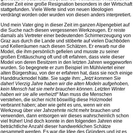
dieser Zeit eine große Resignation besonders in der Wirtschaft
stattgefunden. Viele Werte sind von neuen Ideologien
verdrängt worden oder wurden von diesen anders interpretiert.
Und mein Vater ging in dieser Zeit im ganzen Alpengebiet auf
die Suche nach diesen vergessenen Werkzeugen. Er reiste
damals als Vertreter einer bedeutenden Schirmerzeugung von
Graz aus durch die Lande und stöberte auf vielen Dachböden
und Kellerräumen nach diesen Schätzen. Er erwarb nur die
Model, die ihm persönlich gefielen und musste zu seiner
großen Enttäuschung oft und oft erfahren, dass viele dieser
Model von deren Besitzern in den letzten Jahren weggeworfen
wurden. So begegnete er zum Beispiel im Mühlviertel einer
alten Bürgersfrau, von der er erfahren hat, dass sie noch einige
Handdruckmodel hätte. Sie sagte ihm:
„Jetzt kommen Sie
daher! Vierzig Jahre haben wir die alten Modeln aufgehoben,
kein Mensch hat sie mehr brauchen können. Letzten Winter
haben wir sie alle verheizt!“
Man muss die Menschen
verstehen, die sicher nicht böswillig diese Holzmodel
verbrannt haben; aber wie geht es uns, wenn wir ein
Werkzeug über vier Jahrzehnte nicht mehr brauchen und
verwenden, dann entsorgen wir dieses wahrscheinlich schon
viel früher! Und doch konnte in den folgenden Jahren eine
beträchtliche Anzahl dieser handwerklichen Schätze
gesammelt werden. Es war die Idee des Gründers und ist es