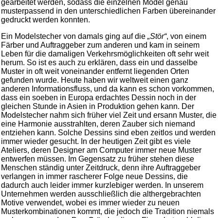
gearbeitet werden, sodass die einzelnen Model genau
musterpassend in den unterschiedlichen Farben übereinander
gedruckt werden konnten.
Ein Modelstecher von damals ging auf die
„Stör“
, von einem
Färber und Auftraggeber zum anderen und kam in seinem
Leben für die damaligen Verkehrsmöglichkeiten oft sehr weit
herum. So ist es auch zu erklären, dass ein und dasselbe
Muster in oft weit voneinander entfernt liegenden Orten
gefunden wurde. Heute haben wir weltweit einen ganz
anderen Informationsfluss, und da kann es schon vorkommen,
dass ein soeben in Europa erdachtes Dessin noch in der
gleichen Stunde in Asien in Produktion gehen kann. Der
Modelstecher nahm sich früher viel Zeit und ersann Muster, die
eine Harmonie ausstrahlten, deren Zauber sich niemand
entziehen kann. Solche Dessins sind eben zeitlos und werden
immer wieder gesucht. In der heutigen Zeit gibt es viele
Ateliers, deren Designer am Computer immer neue Muster
entwerfen müssen. Im Gegensatz zu früher stehen diese
Menschen ständig unter Zeitdruck, denn ihre Auftraggeber
verlangen in immer rascherer Folge neue Dessins, die
dadurch auch leider immer kurzlebiger werden. In unserem
Unternehmen werden ausschließlich die althergebrachten
Motive verwendet, wobei es immer wieder zu neuen
Musterkombinationen kommt, die jedoch die Tradition niemals