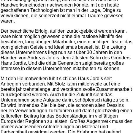
Handwerksmethoden nachweinen könnte, mit den heute
geschaffenen Technologien ist man in der Lage, Dinge zu
verwirklichen, die seinerzeit nicht einmal Träume gewesen
wären.
Der beachtliche Erfolg, auf den zurückgeblickt werden kann,
wäre nicht möglich gewesen ohne die rastlose Mithilfe der
bewährten, langjährigen Mitarbeiter, einem richtigen Team, das
vom gleichen Geiste und Idealismus beseelt ist. Die Leitung
dieses Unternehmens liegt nun seit über 30 Jahren in den
Händen von Andreas Jordis, dem ältesten Sohn des Gründers
Hans Jordis. Und die dritte Generation zeigt bereits großes
Interesse in diesem Unternehmen mitarbeiten zu können.
Mit den Heimatwerken fühlt sich das Haus Jordis seit
Anbeginn verbunden. Mit Stolz kann mittlerweile auf eine
bereits jahrzehntelange und verständnisvolle Zusammenarbeit
zurückgeblickt werden. Auch für die Zukunft sieht das
Unternehmen seine Aufgabe darin, schöpferisch tätig zu sein.
Es wird immer das Ziel bleiben, die schönen alten Dessins
neuen Verwendungen zuzuführen und damit gleichzeitig einen
kulturellen Beitrag für das Bodenständige im vielfältigen
Europa der Regionen zu leisten. Großes Augenmerk muss den
immer wachsenden Anforderungen an Material und
Farbechtheit gewidmet werden. Die Erfahrung hat gelehrt,