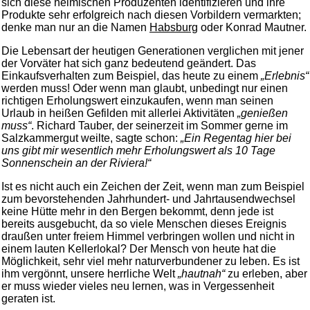
sich diese heimischen Produzenten identifizieren und ihre
Produkte sehr erfolgreich nach diesen Vorbildern vermarkten;
denke man nur an die Namen
Habsburg
oder Konrad Mautner.
Die Lebensart der heutigen Generationen verglichen mit jener
der Vorväter hat sich ganz bedeutend geändert. Das
Einkaufsverhalten zum Beispiel, das heute zu einem
„Erlebnis“
werden muss! Oder wenn man glaubt, unbedingt nur einen
richtigen Erholungswert einzukaufen, wenn man seinen
Urlaub in heißen Gefilden mit allerlei Aktivitäten
„genießen
muss“
. Richard Tauber, der seinerzeit im Sommer gerne im
Salzkammergut weilte, sagte schon:
„Ein Regentag hier bei
uns gibt mir wesentlich mehr Erholungswert als 10 Tage
Sonnenschein an der Riviera!“
Ist es nicht auch ein Zeichen der Zeit, wenn man zum Beispiel
zum bevorstehenden Jahrhundert- und Jahrtausendwechsel
keine Hütte mehr in den Bergen bekommt, denn jede ist
bereits ausgebucht, da so viele Menschen dieses Ereignis
draußen unter freiem Himmel verbringen wollen und nicht in
einem lauten Kellerlokal? Der Mensch von heute hat die
Möglichkeit, sehr viel mehr naturverbundener zu leben. Es ist
ihm vergönnt, unsere herrliche Welt
„hautnah“
zu erleben, aber
er muss wieder vieles neu lernen, was in Vergessenheit
geraten ist.