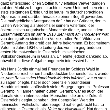
ganz unterschiedlichen Stoffen für vielfältige Verwendungen
auf den Markt zu bringen, brachte diesem Unternehmen einen
stets steigenden Erfolg und ist heute im deutschsprachigen
Alpenraum und darüber hinaus zu einem Begriff geworden.
Die maßgeblichen Anregungen dafür hat der Gründer, der im
Ersten Weltkrieg als Seeoffizier seinem Vaterland, der
österreichisch-ungarischen Monarchie diente, und seit dem
Zusammenbruch im Jahre 1918
„der Fisch am Trockenen“
war,
von dem großen steirischen Volkskundler Prof. Viktor von
Geramb Anfang der dreißiger Jahre bekommen. Er bot meinem
Vater im Jahre 1934 die Leitung des von ihm gegründeten
ersten Heimatwerkes in Österreich im steirischen
Volkskundemuseum in Graz an. Er lehnte jedoch dankend ab,
obwohl ihn diese Aufgabe ungemein interessiert hätte.
Als Hans Jordis einmal bei Freunden im Schloss Wald in
Niederösterreich einen handbeduckten Leinenstoff sah, wurde
er
„vom Bazillus des Handdruck-Models infiziert“
, wie er stets
zu sagen pflegte, hat er doch bereits ein paar dieser
Handdruckmodel anlässlich vieler Begegnungen mit Professor
Geramb in Händen halten dürfen. Geramb war es auch, der
damals vielen interessierten Menschen, die an die Zukunft
Österreichs geglaubt haben, den übergroßen Wert der
heimischen Volkskultur überzeugend näher gebracht hat. Er
gilt heute in Österreich als
„Vater der Volkskultur“
. Hat doch in