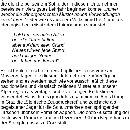
die gleiche bei seinem Sohn, der in diesem Unternehmen
bereits sein vierzigstes Lehrjahr beginnen konnte,
„immer
wieder die althergebrachten Muster neuen Verwendungen
zuzuführen.“
Oder wie es aus dem Volksmund heißt und als
ideologischer Leitsatz dem Unternehmen voransteht:
„Laßt uns am guten Alten
uns die Treue halten,
aber auf dem alten Grund
Neues wirken jede Stund’.
am kräftigen Neuen
uns laben und freuen!“
Es ist heute ein schier unerschöpfliches Reservoire an
Mustervorlagen, die diesem Unternehmen zur Verfügung
stehen und es werden nach wie vor ausschließlich diese
traditionellen und klassisch zeitlosen Muster aus unserer
Alpenregion als Vorlage für die vielfältigen Kollektionen
verwendet. Hans Jordis gründete zusammen mit Alois Rumpf
in Graz die „Steirische Zeugdruckerei“ und zeichnete als
begeisterter Jäger für die Schutzmarke einen springenden
Hirschen über sein Familienwappen. Die erste Ausstellung der
exklusiven Produkte fand im Dezember 1937 im Keplerhaus in
der Stempfergasse zu Graz statt.