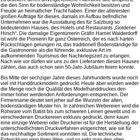
die den Sinn für bodenständige Wohnlichkeit besitzen und
Freude an heimatlicher Tracht haben. Einer der allerersten
großen Aufträge für dieses, damals im Aufbau befindliche
Unternehmen war die Ausstattung des für Salzburg so
bedeutenden Hauses, des Hotels und Restaurants „Goldener
Hirsch“. Die damalige Eigentümerin Gräfin Harriet Walderdorff
ist wohl die Pionierin für ganz Österreich, der es nach harten
Rückschlägen gelungen ist, das traditionell Bodenständige für
die Gastronomie als die führende, exklusive Art im
aufkommenden Tourismus der Nachkriegszeit zu erlangen.
Nach wie vor dürfen wir uns zu den Lieferanten dieses Hauses
zählen, das auch schon sein 50-Jahr-Jubiläum feiern konnte.
Bis Mitte der sechziger Jahre dieses Jahrhunderts wurde noch
viel mit Handdruckmodeln gedruckt. Heute aber würden weder
die Menge noch die Qualität des Modelhanddruckes den
immer höher werdenden Anforderungen entsprechen. Der
Firmenname deutet seit jeher auf die Wurzeln der alten,
bodenständigen Muster hin. In zahlreichen Webereien wird die
Rohware vom Batist bis zum schweren Leinen gewebt und in
verschiedenen Druckereien exklusiv gedruckt, denn kaum
eine einzige Weberei oder Druckerei ist für die Herstellung der
unterschiedlichsten Druckverfahren eingerichtet, wie sie für
das reichhaltige Sortiment vonnöten ist. Die technische
Entwicklung ging ihren Weg, und so sehr man den alten