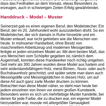
dass das Festhalten an dem Vorsatz, etwas Besonders zu
erzeugen, auch in schwierigen Zeiten Erfolg gewährleistet.
Handdruck – Model – Muster
Seinerzeit gab es einen eigenen Beruf, den Modelstecher. Ein
Beruf, der im 20. Jahrhundert wohl auszusterben droht. So ein
Modelstecher, der sich damals in Ruhe hinsetzte und ein
Muster entwarf, war nicht getrieben wie die Menschen von
heute. In mühsamer Handarbeit, ohne Besitz von
maschinellem Arbeitszeug und modernen Messgeräten,
fertigte er jeden einzelnen Model an. Mit dem besten Maß, das
uns Menschen vom Schöpfer gegeben ist, nämlich dem
Augenmaß, konnten diese Handwerker noch richtig umgehen.
Seit mehr als 300 Jahren wurden diese Model aus hartem und
sehr widerstandsfähigem Holz, meist Birnen-, Nuss- oder auch
Buchsbaumholz geschnitzt, und später setzte man dann auch
Messingstifte und Messingplättchen in dieses Holz, um auf
diese Art auch ganz zarte Muster drucken zu können.
Betrachtet man diese Model näher, so steht man heute bei
jedem einzelnen von ihnen vor einem großen Kunstwerk.
Besonders wenn es sich um mehrfärbige Muster handelte, bei
denen für jede Farbe, die zu drucken war, ein eigener Model
herzustellen war, musste mit allergrößter Genauigkeit