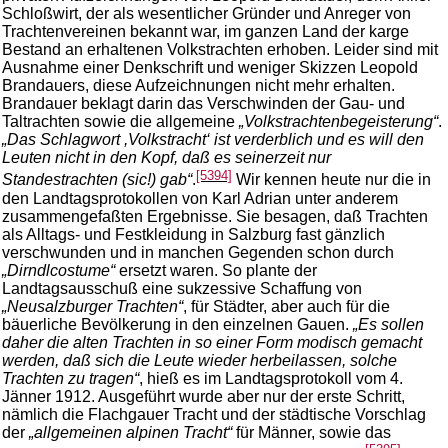
Schloßwirt, der als wesentlicher Gründer und Anreger von
Trachtenvereinen bekannt war, im ganzen Land der karge
Bestand an erhaltenen Volkstrachten erhoben. Leider sind mit
Ausnahme einer Denkschrift und weniger Skizzen Leopold
Brandauers, diese Aufzeichnungen nicht mehr erhalten.
Brandauer beklagt darin das Verschwinden der Gau- und
Taltrachten sowie die allgemeine
„Volkstrachtenbegeisterung“
.
„Das Schlagwort ,Volkstracht‘ ist verderblich und es will den
Leuten nicht in den Kopf, daß es seinerzeit nur
[5394]
Standestrachten (sic!) gab“
.
Wir kennen heute nur die in
den Landtagsprotokollen von Karl Adrian unter anderem
zusammengefaßten Ergebnisse. Sie besagen, daß Trachten
als Alltags- und Festkleidung in Salzburg fast gänzlich
verschwunden und in manchen Gegenden schon durch
„Dirndlcostume“
ersetzt waren. So plante der
Landtagsausschuß eine sukzessive Schaffung von
„Neusalzburger Trachten“
, für Städter, aber auch für die
bäuerliche Bevölkerung in den einzelnen Gauen.
„Es sollen
daher die alten Trachten in so einer Form modisch gemacht
werden, daß sich die Leute wieder herbeilassen, solche
Trachten zu tragen“
, hieß es im Landtagsprotokoll vom 4.
Jänner 1912. Ausgeführt wurde aber nur der erste Schritt,
nämlich die Flachgauer Tracht und der städtische Vorschlag
der
„allgemeinen alpinen Tracht“
für Männer, sowie das