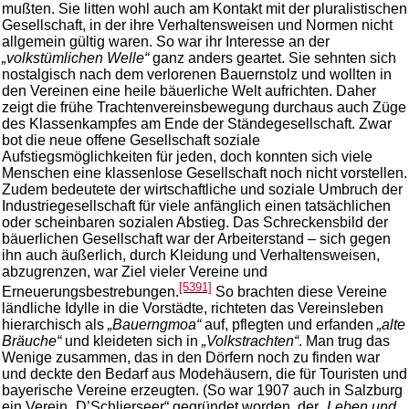
mußten. Sie litten wohl auch am Kontakt mit der pluralistischen
Gesellschaft, in der ihre Verhaltensweisen und Normen nicht
allgemein gültig waren. So war ihr Interesse an der
„volkstümlichen Welle“
ganz anders geartet. Sie sehnten sich
nostalgisch nach dem verlorenen Bauernstolz und wollten in
den Vereinen eine heile bäuerliche Welt aufrichten. Daher
zeigt die frühe Trachtenvereinsbewegung durchaus auch Züge
des Klassenkampfes am Ende der Ständegesellschaft. Zwar
bot die neue offene Gesellschaft soziale
Aufstiegsmöglichkeiten für jeden, doch konnten sich viele
Menschen eine klassenlose Gesellschaft noch nicht vorstellen.
Zudem bedeutete der wirtschaftliche und soziale Umbruch der
Industriegesellschaft für viele anfänglich einen tatsächlichen
oder scheinbaren sozialen Abstieg. Das Schreckensbild der
bäuerlichen Gesellschaft war der Arbeiterstand – sich gegen
ihn auch äußerlich, durch Kleidung und Verhaltensweisen,
abzugrenzen, war Ziel vieler Vereine und
[5391]
Erneuerungsbestrebungen.
So brachten diese Vereine
ländliche Idylle in die Vorstädte, richteten das Vereinsleben
hierarchisch als
„Bauerngmoa“
auf, pflegten und erfanden
„alte
Bräuche“
und kleideten sich in
„Volkstrachten“
. Man trug das
Wenige zusammen, das in den Dörfern noch zu finden war
und deckte den Bedarf aus Modehäusern, die für Touristen und
bayerische Vereine erzeugten. (So war 1907 auch in Salzburg
ein Verein „D’Schlierseer“ gegründet worden, der
„Leben und