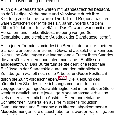
Alter und Bedeutung der Person.
Auch die Lebensstände waren mit Standestrachten bedacht,
so daß Ledige, Verheiratete und Verwitwete durch ihre
Kleidung zu erkennen waren. Die Tal- und Regionaltrachten
waren zwischen der Mitte des 17. Jahrhunderts und dem
frühen 19. Jahrhundert vielfältig. Das Gewand war somit eine
Personen- und Herkunftsbeschreibung von größter
Genauigkeit und sichtbarer Ausdruck der Ständegesellschaft.
Auch jeder Fremde, zumindest im Bereich der unteren beiden
Stände, war bereits an seinem Gewand als solcher erkennbar.
Klerus und Adel trugen die internationale Tracht ihres Standes,
die am stärksten den epochalen modischen Einflüssen
ausgesetzt war. Das Bürgertum zeigte deutliche regionale
Einflüsse in der Standeskleidung und den männlichen
Zunftbürgern war oft noch eine Arbeits- und/oder Festtracht
[5386]
durch die Zunft vorgeschrieben.
Die Kleidung des
bäuerlichen Standes, die sich langsamer und durch die
vorgegebene geringe Auswahlmöglichkeit innerhalb der Stoffe
weniger deutlich an die jeweilige Mode anpasste, erhielt so
stets einen altertümlichen Anstrich. Ältere und einfache
Schnittformen, Materialien aus heimischer Produktion,
Garniturformen und Elemente aus älteren, abgekommenen
Modeströmungen, die oft auch überformt worden waren, gaben