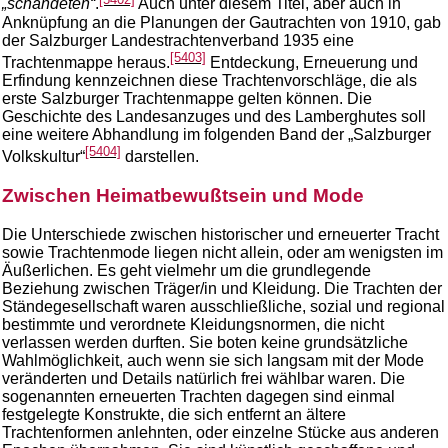
„schändeten“
.
Auch unter diesem Titel, aber auch in
Anknüpfung an die Planungen der Gautrachten von 1910, gab
der Salzburger Landestrachtenverband 1935 eine
[5403]
Trachtenmappe heraus.
Entdeckung, Erneuerung und
Erfindung kennzeichnen diese Trachtenvorschläge, die als
erste Salzburger Trachtenmappe gelten können. Die
Geschichte des Landesanzuges und des Lamberghutes soll
eine weitere Abhandlung im folgenden Band der „Salzburger
[5404]
Volkskultur“
darstellen.
Zwischen Heimatbewußtsein und Mode
Die Unterschiede zwischen historischer und erneuerter Tracht
sowie Trachtenmode liegen nicht allein, oder am wenigsten im
Äußerlichen. Es geht vielmehr um die grundlegende
Beziehung zwischen Träger/in und Kleidung. Die Trachten der
Ständegesellschaft waren ausschließliche, sozial und regional
bestimmte und verordnete Kleidungsnormen, die nicht
verlassen werden durften. Sie boten keine grundsätzliche
Wahlmöglichkeit, auch wenn sie sich langsam mit der Mode
veränderten und Details natürlich frei wählbar waren. Die
sogenannten erneuerten Trachten dagegen sind einmal
festgelegte Konstrukte, die sich entfernt an ältere
Trachtenformen anlehnten, oder einzelne Stücke aus anderen