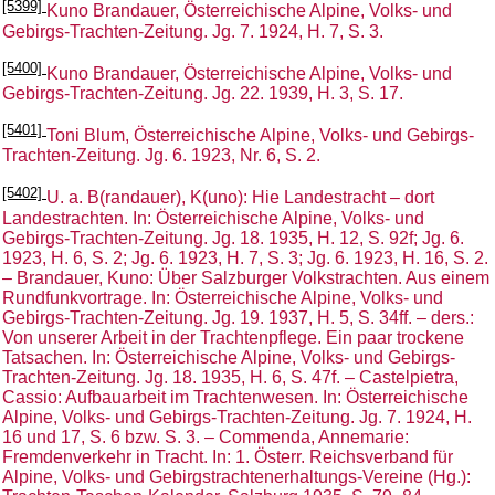
[5399]
Kuno Brandauer, Österreichische Alpine, Volks- und
Gebirgs-Trachten-Zeitung. Jg. 7. 1924, H. 7, S. 3.
[5400]
Kuno Brandauer, Österreichische Alpine, Volks- und
Gebirgs-Trachten-Zeitung. Jg. 22. 1939, H. 3, S. 17.
[5401]
Toni Blum, Österreichische Alpine, Volks- und Gebirgs-
Trachten-Zeitung. Jg. 6. 1923, Nr. 6, S. 2.
[5402]
U. a. B(randauer), K(uno): Hie Landestracht – dort
Landestrachten. In: Österreichische Alpine, Volks- und
Gebirgs-Trachten-Zeitung. Jg. 18. 1935, H. 12, S. 92f; Jg. 6.
1923, H. 6, S. 2; Jg. 6. 1923, H. 7, S. 3; Jg. 6. 1923, H. 16, S. 2.
– Brandauer, Kuno: Über Salzburger Volkstrachten. Aus einem
Rundfunkvortrage. In: Österreichische Alpine, Volks- und
Gebirgs-Trachten-Zeitung. Jg. 19. 1937, H. 5, S. 34ff. – ders.:
Von unserer Arbeit in der Trachtenpflege. Ein paar trockene
Tatsachen. In: Österreichische Alpine, Volks- und Gebirgs-
Trachten-Zeitung. Jg. 18. 1935, H. 6, S. 47f. – Castelpietra,
Cassio: Aufbauarbeit im Trachtenwesen. In: Österreichische
Alpine, Volks- und Gebirgs-Trachten-Zeitung. Jg. 7. 1924, H.
16 und 17, S. 6 bzw. S. 3. – Commenda, Annemarie:
Fremdenverkehr in Tracht. In: 1. Österr. Reichsverband für
Alpine, Volks- und Gebirgstrachtenerhaltungs-Vereine (Hg.):