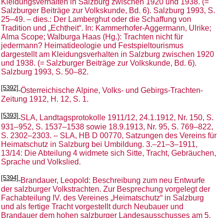
Kleidungsverhalten in Salzburg zwischen 1920 und 1938. (=
Salzburger Beiträge zur Volkskunde, Bd. 6). Salzburg 1993, S.
25–49. – dies.: Der Lamberghut oder die Schaffung von
Tradition und „Echtheit“. In: Kammerhofer-Aggermann, Ulrike;
Alma Scope; Walburga Haas (Hg.): Trachten nicht für
jedermann? Heimatideologie und Festspieltourismus
dargestellt am Kleidungsverhalten in Salzburg zwischen 1920
und 1938. (= Salzburger Beiträge zur Volkskunde, Bd. 6).
Salzburg 1993, S. 50–82.
[5392]
Österreichische Alpine, Volks- und Gebirgs-Trachten-
Zeitung 1912, H. 12, S. 1.
[5393]
SLA, Landtagsprotokolle 1911/12, 24.1.1912, Nr. 150, S.
931–952, S. 1537–1538 sowie 18.9.1913, Nr. 95, S. 769–822,
S. 2302–2303. – SLA, HB D 00770, Satzungen des Vereins für
Heimatschutz in Salzburg bei Umbildung. 3.–21–3–1911,
13/14: Die Abteilung 4 widmete sich Sitte, Tracht, Gebräuchen,
Sprache und Volkslied.
[5394]
Brandauer, Leopold: Beschreibung zum neu Entwurfe
der salzburger Volkstrachten. Zur Besprechung vorgelegt der
Fachabteilung IV. des Vereines „Heimatschutz“ in Salzburg
und als fertige Tracht vorgestellt durch Neubauer und
Brandauer dem hohen salzburger Landesausschusses am 5.