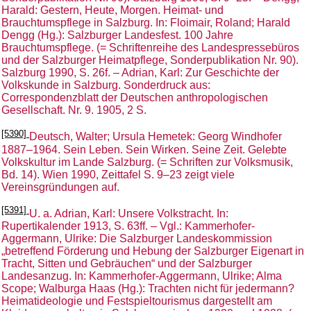
Harald: Gestern, Heute, Morgen. Heimat- und
Brauchtumspflege in Salzburg. In: Floimair, Roland; Harald
Dengg (Hg.): Salzburger Landesfest. 100 Jahre
Brauchtumspflege. (= Schriftenreihe des Landespressebüros
und der Salzburger Heimatpflege, Sonderpublikation Nr. 90).
Salzburg 1990, S. 26f. – Adrian, Karl: Zur Geschichte der
Volkskunde in Salzburg. Sonderdruck aus:
Correspondenzblatt der Deutschen anthropologischen
Gesellschaft. Nr. 9. 1905, 2 S.
[5390]
Deutsch, Walter; Ursula Hemetek: Georg Windhofer
1887–1964. Sein Leben. Sein Wirken. Seine Zeit. Gelebte
Volkskultur im Lande Salzburg. (= Schriften zur Volksmusik,
Bd. 14). Wien 1990, Zeittafel S. 9–23 zeigt viele
Vereinsgründungen auf.
[5391]
U. a. Adrian, Karl: Unsere Volkstracht. In:
Rupertikalender 1913, S. 63ff. – Vgl.: Kammerhofer-
Aggermann, Ulrike: Die Salzburger Landeskommission
„betreffend Förderung und Hebung der Salzburger Eigenart in
Tracht, Sitten und Gebräuchen“ und der Salzburger
Landesanzug. In: Kammerhofer-Aggermann, Ulrike; Alma
Scope; Walburga Haas (Hg.): Trachten nicht für jedermann?
Heimatideologie und Festspieltourismus dargestellt am