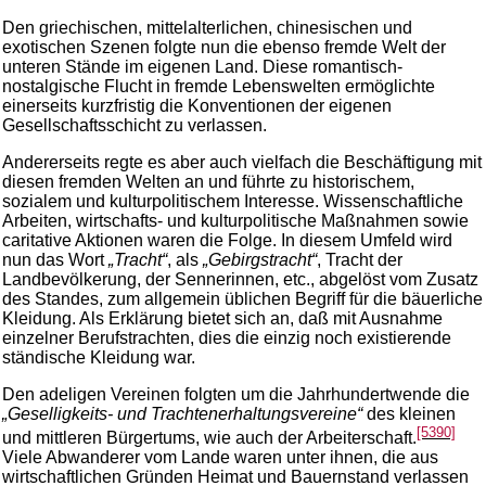
Den griechischen, mittelalterlichen, chinesischen und
exotischen Szenen folgte nun die ebenso fremde Welt der
unteren Stände im eigenen Land. Diese romantisch-
nostalgische Flucht in fremde Lebenswelten ermöglichte
einerseits kurzfristig die Konventionen der eigenen
Gesellschaftsschicht zu verlassen.
Andererseits regte es aber auch vielfach die Beschäftigung mit
diesen fremden Welten an und führte zu historischem,
sozialem und kulturpolitischem Interesse. Wissenschaftliche
Arbeiten, wirtschafts- und kulturpolitische Maßnahmen sowie
caritative Aktionen waren die Folge. In diesem Umfeld wird
nun das Wort
„Tracht“
, als
„Gebirgstracht“
, Tracht der
Landbevölkerung, der Sennerinnen, etc., abgelöst vom Zusatz
des Standes, zum allgemein üblichen Begriff für die bäuerliche
Kleidung. Als Erklärung bietet sich an, daß mit Ausnahme
einzelner Berufstrachten, dies die einzig noch existierende
ständische Kleidung war.
Den adeligen Vereinen folgten um die Jahrhundertwende die
„Geselligkeits- und Trachtenerhaltungsvereine“
des kleinen
[5390]
und mittleren Bürgertums, wie auch der Arbeiterschaft.
Viele Abwanderer vom Lande waren unter ihnen, die aus
wirtschaftlichen Gründen Heimat und Bauernstand verlassen