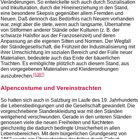
Veränderungen. So entwickelte sich auch durch Sozialisation
und Inkulturation, durch die Hineinerziehung in den Stand,
eine besondere Skepsis gegenüber allem Fremden und
Neuen. Daß dennoch das Bedürfnis nach Neuem vorhanden
war, zeigt aber die stete, wenn auch langsame, Übernahme
von Stilformen anderer Stände oder Kulturen (z. B. der
schwarze Halsflor aus der Franzosenzeit) und deren
Anpassung an die eigenen Sitten und Normen. Der Wegfall
der Ständegesellschaft, die Frühzeit der Industrialisierung mit
ihrer Umschichtung im sozialen Bereich und der Fülle neuer
Materialien, bedeutete auch das Ende der bäuerlichen
Trachten. Es ermöglichte plötzlich auch diesem Stand, aus
den vorgegebenen Materialien und Kleiderordnungen
[5387]
auszubrechen.
Alpencostume und Vereinstrachten
So hatten sich auch in Salzburg im Laufe des 19. Jahrhunderts
die Lebensbedingungen und die Gesellschaft gewandelt. Die
vorgeschriebene Standeskleidung war mit den Ständen
weitgehend verschwunden. Gerade in den unteren Ständen
genossen viele die neuen Freiheiten und fürchteten
gleichzeitig die dadurch bedingte Unsicherheit in allen
Lebensbereichen. Mit dem bürgerlichen Grundgesetz von