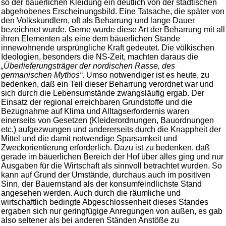
so der bäuerlichen Kleidung ein deutlich von der städtischen
abgehobenes Erscheinungsbild. Eine Tatsache, die später von
den Volkskundlern, oft als Beharrung und lange Dauer
bezeichnet wurde. Gerne wurde diese Art der Beharrung mit all
ihren Elementen als eine dem bäuerlichen Stande
innewohnende ursprüngliche Kraft gedeutet. Die völkischen
Ideologien, besonders die NS-Zeit, machten daraus die
„Überlieferungsträger der nordischen Rasse, des
germanischen Mythos“
. Umso notwendiger ist es heute, zu
bedenken, daß ein Teil dieser Beharrung verordnet war und
sich durch die Lebensumstände zwangsläufig ergab. Der
Einsatz der regional erreichbaren Grundstoffe und die
Bezugnahme auf Klima und Alltagserfordernis waren
einerseits von Gesetzen (Kleiderordnungen, Bauordnungen
etc.) aufgezwungen und andererseits durch die Knappheit der
Mittel und die damit notwendige Sparsamkeit und
Zweckorientierung erforderlich. Dazu ist zu bedenken, daß
gerade im bäuerlichen Bereich der Hof über alles ging und nur
Ausgaben für die Wirtschaft als sinnvoll betrachtet wurden. So
kann auf Grund der Umstände, durchaus auch im positiven
Sinn, der Bauernstand als der konsumfeindlichste Stand
angesehen werden. Auch durch die räumliche und
wirtschaftlich bedingte Abgeschlossenheit dieses Standes
ergaben sich nur geringfügige Anregungen von außen, es gab
also seltener als bei anderen Ständen Anstöße zu