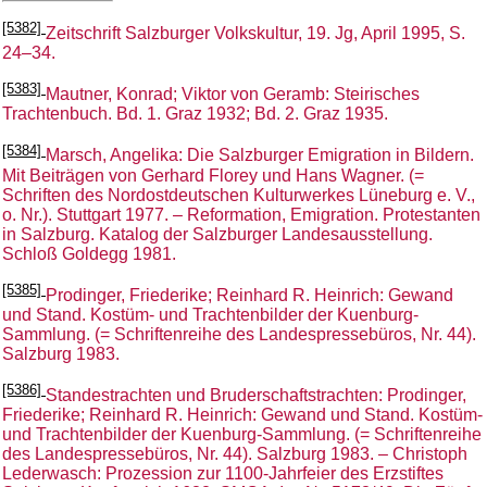
[5382]
Zeitschrift Salzburger Volkskultur, 19. Jg, April 1995, S.
24–34.
[5383]
Mautner, Konrad; Viktor von Geramb: Steirisches
Trachtenbuch. Bd. 1. Graz 1932; Bd. 2. Graz 1935.
[5384]
Marsch, Angelika: Die Salzburger Emigration in Bildern.
Mit Beiträgen von Gerhard Florey und Hans Wagner. (=
Schriften des Nordostdeutschen Kulturwerkes Lüneburg e. V.,
o. Nr.). Stuttgart 1977. – Reformation, Emigration. Protestanten
in Salzburg. Katalog der Salzburger Landesausstellung.
Schloß Goldegg 1981.
[5385]
Prodinger, Friederike; Reinhard R. Heinrich: Gewand
und Stand. Kostüm- und Trachtenbilder der Kuenburg-
Sammlung. (= Schriftenreihe des Landespressebüros, Nr. 44).
Salzburg 1983.
[5386]
Standestrachten und Bruderschaftstrachten: Prodinger,
Friederike; Reinhard R. Heinrich: Gewand und Stand. Kostüm-
und Trachtenbilder der Kuenburg-Sammlung. (= Schriftenreihe
des Landespressebüros, Nr. 44). Salzburg 1983. – Christoph
Lederwasch: Prozession zur 1100-Jahrfeier des Erzstiftes