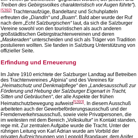
Treiben des Gebirgsvolkes charakteristisch vor Augen führte“
).
[5392]
Trachtenaufzüge, Bandeltanz und Schuhplatteln
erfreuten die
„Diandln“
und
„Buam“
. Bald aber wurde der Ruf
nach dem
„Echt Salzburgischen“
laut, da sich die Salzburger
Vereine sowohl von den touristischen als auch anderen
großstädtischen Gebirgstrachtenvereinen und deren
„Maskeraden“
unterscheiden und sich als Träger von Tradition
postulieren wollten. Sie fanden in Salzburg Unterstützung von
offizieller Seite.
Erfindung und Erneuerung
Im Jahre 1910 errichtete der Salzburger Landtag auf Betreiben
des Trachtenvereines „Alpinia“ und des Vereines für
„Heimatschutz und Denkmalpflege“
den
„Landesausschuß zur
Förderung und Hebung der Salzburger Eigenart in Tracht,
Sitten und Gebräuchen“
, der alle Aspekte der frühen
[5393]
Heimatschutzbewegung aufweist
. In diesem Ausschuß
arbeiteten auch der Gewerbeförderungsausschuß und der
Fremdenverkehrsausschuß, sowie viele Privatpersonen, die
im weitesten mit dem Bereich „Volkskultur“ in Kontakt standen,
rege mit. Zur zentralen Aufgabe wurde die Tracht. Unter der
rührigen Leitung von Karl Adrian wurde am Vorbild der
privaten Aufzeichnungen von Leopold Brandauer, dem Anifer