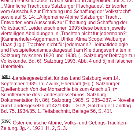
Reklame-Institut Josef Urban sind darin abgebildet: auf S. 12:
„‚Männliche Tracht des Salzburger Flachgaues‘. Entworfen
vom Ausschuß zur Erhaltung und Schaffung der Volkstracht“
sowie auf S. 14: „‚Allgemeine Alpine Salzburger Tracht‘.
Entworfen vom Ausschuß zur Erhaltung und Schaffung der
Volkstracht“. Leider erschienen 1993 diese beiden jeweils
vierteiligen Abbildungen in „Trachten nicht für jedermann?“
[Kammerhofer-Aggermann, Ulrike; Alma Scope; Walburga
Haas (Hg.): Trachten nicht für jedermann? Heimatideologie
und Festspieltourismus dargestellt am Kleidungsverhalten in
Salzburg zwischen 1920 und 1938. (= Salzburger Beiträge zur
Volkskunde, Bd. 6). Salzburg 1993, Abb. 4 und 5] mit falschen
Untertiteln.
[5397]
Landesgesetzblatt für das Land Salzburg vom 14.
September 1935. In: Zwink, Eberhard (Hg.): Salzburger
Quellenbuch Von der Monarchie bis zum Anschluß. (=
Schriftenreihe des Landespressebüros, Salzburg
Dokumentation Nr. 86). Salzburg 1985, S. 285–287. – Novelle
zum Landesgesetzblatt 42/1936. – SLA, Salzburger Landtag.
Bd. 75. 1934/35. 1. Teilabschnitt, Beilage 56, S. 41f.
[5398]
Österreichische Alpine, Volks- und Gebirgs-Trachten-
Zeitung. Jg. 4. 1921, H. 2, S. 3.