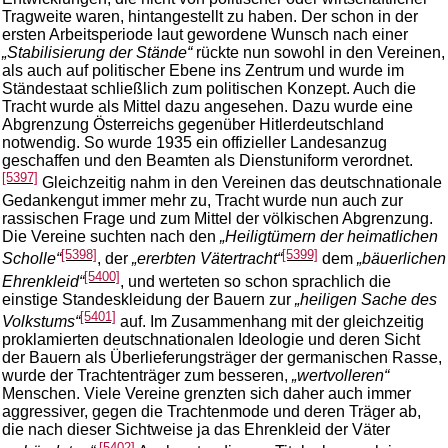
Tragweite waren, hintangestellt zu haben. Der schon in der
ersten Arbeitsperiode laut gewordene Wunsch nach einer
„Stabilisierung der Stände“
rückte nun sowohl in den Vereinen,
als auch auf politischer Ebene ins Zentrum und wurde im
Ständestaat schließlich zum politischen Konzept. Auch die
Tracht wurde als Mittel dazu angesehen. Dazu wurde eine
Abgrenzung Österreichs gegenüber Hitlerdeutschland
notwendig. So wurde 1935 ein offizieller Landesanzug
geschaffen und den Beamten als Dienstuniform verordnet.
[5397]
Gleichzeitig nahm in den Vereinen das deutschnationale
Gedankengut immer mehr zu, Tracht wurde nun auch zur
rassischen Frage und zum Mittel der völkischen Abgrenzung.
Die Vereine suchten nach den
„Heiligtümern der heimatlichen
[5398]
[5399]
Scholle“
, der
„ererbten Vätertracht“
dem
„bäuerlichen
[5400]
Ehrenkleid“
, und werteten so schon sprachlich die
einstige Standeskleidung der Bauern zur
„heiligen Sache des
[5401]
Volkstums“
auf. Im Zusammenhang mit der gleichzeitig
proklamierten deutschnationalen Ideologie und deren Sicht
der Bauern als Überlieferungsträger der germanischen Rasse,
wurde der Trachtenträger zum besseren,
„wertvolleren“
Menschen. Viele Vereine grenzten sich daher auch immer
aggressiver, gegen die Trachtenmode und deren Träger ab,
die nach dieser Sichtweise ja das Ehrenkleid der Väter
[5402]