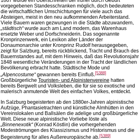
1867 wurde ein Überschreiten der früher durch Geburt
vorgegebenen Standesschranken möglich, doch bedeuteten
die wirtschaftlichen Umschichtungen für viele auch das
Absteigen, meist in den neu aufkommenden Arbeiterstand.
Viele Bauern waren gezwungen in die Städte abzuwandern,
„städtisch“
wurde auch am Land modern, das Warenhaus
ersetzte Weber und Dorfschneiderin. Das sogenannte
Kronprinzenwerk, ein Lexikon aller Länder der
Donaumonarchie unter Kronprinz Rudolf herausgegeben,
zeigt für Salzburg, bereits rückblickend, Tracht und Brauch des
Bauernstandes auf, mit dem Hinweis, daß das Revolutionsjahr
1848 wesentliche Veränderungen in der Tracht der ländlichen
Bevölkerung erbracht hatte. Städtische Mode und
[5388]
„Alpencostume“
gewannen bereits Einfluß.
Großbürgerliche
Touristen- und Alpinistenvereine
hatten
bereits Bergwelt und Volksleben, die für sie so exotische und
malerisch anmutende Welt des einfachen Volkes, entdeckt.
In Salzburg begeisterten ab den 1880er-Jahren alpinistische
Aufzüge, Phantasietrachten und künstliche Almhütten in den
Vereinslokalen und Ballsälen die adelige und großbürgerliche
Welt. Diese neue alpinistische Vorliebe löste als
„Binnenexotik“
(Konrad Köstlin) die vorhergehenden
Modeströmungen des Klassizismus und Historismus und die
[5389]
Begeisterung für alles Außereuropäische ab.