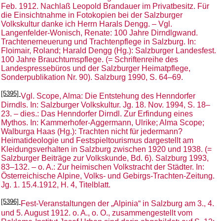
Feb. 1912. Nachlaß Leopold Brandauer im Privatbesitz. Für
die Einsichtnahme in Fotokopien bei der Salzburger
Volkskultur danke ich Herrn Harals Dengg. – Vgl.
Langenfelder-Wonisch, Renate: 100 Jahre Dirndlgwand.
Trachtenerneuerung und Trachtenpflege in Salzburg. In:
Floimair, Roland; Harald Dengg (Hg.): Salzburger Landesfest.
100 Jahre Brauchtumspflege. (= Schriftenreihe des
Landespressebüros und der Salzburger Heimatpflege,
Sonderpublikation Nr. 90). Salzburg 1990, S. 64–69.
[5395]
Vgl. Scope, Alma: Die Entstehung des Henndorfer
Dirndls. In: Salzburger Volkskultur. Jg. 18. Nov. 1994, S. 18–
23. – dies.: Das Henndorfer Dirndl. Zur Erfindung eines
Mythos. In: Kammerhofer-Aggermann, Ulrike; Alma Scope;
Walburga Haas (Hg.): Trachten nicht für jedermann?
Heimatideologie und Festspieltourismus dargestellt am
Kleidungsverhalten in Salzburg zwischen 1920 und 1938. (=
Salzburger Beiträge zur Volkskunde, Bd. 6). Salzburg 1993,
83–132. – o. A.: Zur heimischen Volkstracht der Städter. In:
Österreichische Alpine, Volks- und Gebirgs-Trachten-Zeitung.
Jg. 1. 15.4.1912, H. 4, Titelblatt.
[5396]
Fest-Veranstaltungen der „Alpinia“ in Salzburg am 3., 4.
und 5. August 1912. o. A., o. O., zusammengestellt vom