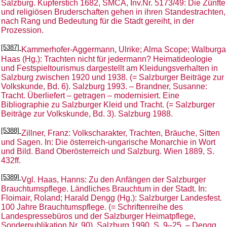
Salzburg. Kupferstich 1682, SMCA, Inv.Nr. 5173/49: Die Zünfte
und religiösen Bruderschaften gehen in ihren Standestrachten,
nach Rang und Bedeutung für die Stadt gereiht, in der
Prozession.
[5387]
Kammerhofer-Aggermann, Ulrike; Alma Scope; Walburga
Haas (Hg.): Trachten nicht für jedermann? Heimatideologie
und Festspieltourismus dargestellt am Kleidungsverhalten in
Salzburg zwischen 1920 und 1938. (= Salzburger Beiträge zur
Volkskunde, Bd. 6). Salzburg 1993. – Brandner, Susanne:
Tracht. Überliefert – getragen – modernisiert. Eine
Bibliographie zu Salzburger Kleid und Tracht. (= Salzburger
Beiträge zur Volkskunde, Bd. 3). Salzburg 1988.
[5388]
Zillner, Franz: Volkscharakter, Trachten, Bräuche, Sitten
und Sagen. In: Die österreich-ungarische Monarchie in Wort
und Bild. Band Oberösterreich und Salzburg. Wien 1889, S.
432ff.
[5389]
Vgl. Haas, Hanns: Zu den Anfängen der Salzburger
Brauchtumspflege. Ländliches Brauchtum in der Stadt. In:
Floimair, Roland; Harald Dengg (Hg.): Salzburger Landesfest.
100 Jahre Brauchtumspflege. (= Schriftenreihe des
Landespressebüros und der Salzburger Heimatpflege,
Sonderpublikation Nr. 90). Salzburg 1990, S. 9–25. – Dengg,