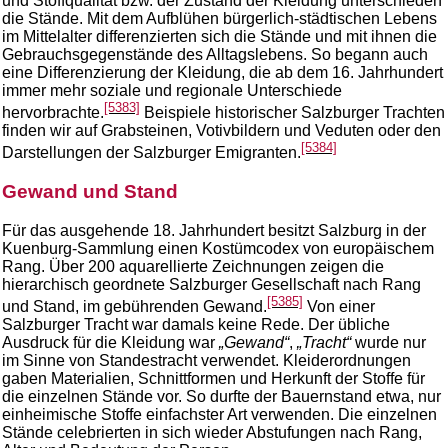
und Stoffqualität bzw. der Zustand der Kleidung unterschieden
die Stände. Mit dem Aufblühen bürgerlich-städtischen Lebens
im Mittelalter differenzierten sich die Stände und mit ihnen die
Gebrauchsgegenstände des Alltagslebens. So begann auch
eine Differenzierung der Kleidung, die ab dem 16. Jahrhundert
immer mehr soziale und regionale Unterschiede
[5383]
hervorbrachte.
Beispiele historischer Salzburger Trachten
finden wir auf Grabsteinen, Votivbildern und Veduten oder den
[5384]
Darstellungen der Salzburger Emigranten.
Gewand und Stand
Für das ausgehende 18. Jahrhundert besitzt Salzburg in der
Kuenburg-Sammlung einen Kostümcodex von europäischem
Rang. Über 200 aquarellierte Zeichnungen zeigen die
hierarchisch geordnete Salzburger Gesellschaft nach Rang
[5385]
und Stand, im gebührenden Gewand.
Von einer
Salzburger Tracht war damals keine Rede. Der übliche
Ausdruck für die Kleidung war
„Gewand“
,
„Tracht“
wurde nur
im Sinne von Standestracht verwendet. Kleiderordnungen
gaben Materialien, Schnittformen und Herkunft der Stoffe für
die einzelnen Stände vor. So durfte der Bauernstand etwa, nur
einheimische Stoffe einfachster Art verwenden. Die einzelnen
Stände celebrierten in sich wieder Abstufungen nach Rang,