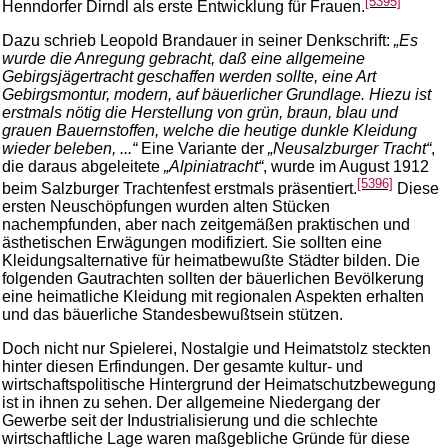
[5395]
Henndorfer Dirndl als erste Entwicklung für Frauen.
Dazu schrieb Leopold Brandauer in seiner Denkschrift:
„Es
wurde die Anregung gebracht, daß eine allgemeine
Gebirgsjägertracht geschaffen werden sollte, eine Art
Gebirgsmontur, modern, auf bäuerlicher Grundlage. Hiezu ist
erstmals nötig die Herstellung von grün, braun, blau und
grauen Bauernstoffen, welche die heutige dunkle Kleidung
wieder beleben, ...“
Eine Variante der
„Neusalzburger Tracht“
,
die daraus abgeleitete
„Alpiniatracht“
, wurde im August 1912
[5396]
beim Salzburger Trachtenfest erstmals präsentiert.
Diese
ersten Neuschöpfungen wurden alten Stücken
nachempfunden, aber nach zeitgemäßen praktischen und
ästhetischen Erwägungen modifiziert. Sie sollten eine
Kleidungsalternative für heimatbewußte Städter bilden. Die
folgenden Gautrachten sollten der bäuerlichen Bevölkerung
eine heimatliche Kleidung mit regionalen Aspekten erhalten
und das bäuerliche Standesbewußtsein stützen.
Doch nicht nur Spielerei, Nostalgie und Heimatstolz steckten
hinter diesen Erfindungen. Der gesamte kultur- und
wirtschaftspolitische Hintergrund der Heimatschutzbewegung
ist in ihnen zu sehen. Der allgemeine Niedergang der
Gewerbe seit der Industrialisierung und die schlechte
wirtschaftliche Lage waren maßgebliche Gründe für diese