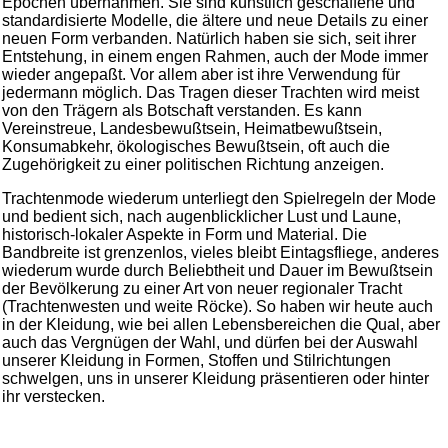
Epochen übernahmen. Sie sind künstlich geschaffene und
standardisierte Modelle, die ältere und neue Details zu einer
neuen Form verbanden. Natürlich haben sie sich, seit ihrer
Entstehung, in einem engen Rahmen, auch der Mode immer
wieder angepaßt. Vor allem aber ist ihre Verwendung für
jedermann möglich. Das Tragen dieser Trachten wird meist
von den Trägern als Botschaft verstanden. Es kann
Vereinstreue, Landesbewußtsein, Heimatbewußtsein,
Konsumabkehr, ökologisches Bewußtsein, oft auch die
Zugehörigkeit zu einer politischen Richtung anzeigen.
Trachtenmode wiederum unterliegt den Spielregeln der Mode
und bedient sich, nach augenblicklicher Lust und Laune,
historisch-lokaler Aspekte in Form und Material. Die
Bandbreite ist grenzenlos, vieles bleibt Eintagsfliege, anderes
wiederum wurde durch Beliebtheit und Dauer im Bewußtsein
der Bevölkerung zu einer Art von neuer regionaler Tracht
(Trachtenwesten und weite Röcke). So haben wir heute auch
in der Kleidung, wie bei allen Lebensbereichen die Qual, aber
auch das Vergnügen der Wahl, und dürfen bei der Auswahl
unserer Kleidung in Formen, Stoffen und Stilrichtungen
schwelgen, uns in unserer Kleidung präsentieren oder hinter
ihr verstecken.