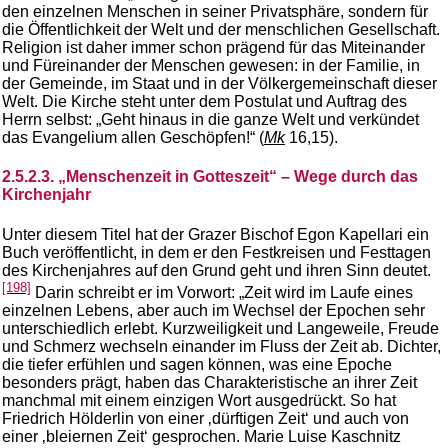
den einzelnen Menschen in seiner Privatsphäre, sondern für
die Öffentlichkeit der Welt und der menschlichen Gesellschaft.
Religion ist daher immer schon prägend für das Miteinander
und Füreinander der Menschen gewesen: in der Familie, in
der Gemeinde, im Staat und in der Völkergemeinschaft dieser
Welt. Die Kirche steht unter dem Postulat und Auftrag des
Herrn selbst: „Geht hinaus in die ganze Welt und verkündet
das Evangelium allen Geschöpfen!“ (
Mk
16,15).
2.5.2.3. „Menschenzeit in Gotteszeit“ – Wege durch das
Kirchenjahr
Unter diesem Titel hat der Grazer Bischof Egon Kapellari ein
Buch veröffentlicht, in dem er den Festkreisen und Festtagen
des Kirchenjahres auf den Grund geht und ihren Sinn deutet.
[198]
Darin schreibt er im Vorwort: „Zeit wird im Laufe eines
einzelnen Lebens, aber auch im Wechsel der Epochen sehr
unterschiedlich erlebt. Kurzweiligkeit und Langeweile, Freude
und Schmerz wechseln einander im Fluss der Zeit ab. Dichter,
die tiefer erfühlen und sagen können, was eine Epoche
besonders prägt, haben das Charakteristische an ihrer Zeit
manchmal mit einem einzigen Wort ausgedrückt. So hat
Friedrich Hölderlin von einer ‚dürftigen Zeit‘ und auch von
einer ‚bleiernen Zeit‘ gesprochen. Marie Luise Kaschnitz