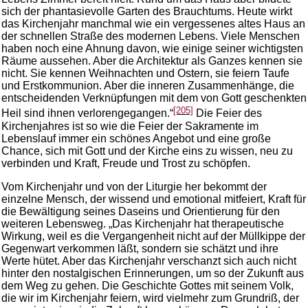
sich der phantasievolle Garten des Brauchtums. Heute wirkt
das Kirchenjahr manchmal wie ein vergessenes altes Haus an
der schnellen Straße des modernen Lebens. Viele Menschen
haben noch eine Ahnung davon, wie einige seiner wichtigsten
Räume aussehen. Aber die Architektur als Ganzes kennen sie
nicht. Sie kennen Weihnachten und Ostern, sie feiern Taufe
und Erstkommunion. Aber die inneren Zusammenhänge, die
entscheidenden Verknüpfungen mit dem von Gott geschenkten
[205]
Heil sind ihnen verlorengegangen.“
Die Feier des
Kirchenjahres ist so wie die Feier der Sakramente im
Lebenslauf immer ein schönes Angebot und eine große
Chance, sich mit Gott und der Kirche eins zu wissen, neu zu
verbinden und Kraft, Freude und Trost zu schöpfen.
Vom Kirchenjahr und von der Liturgie her bekommt der
einzelne Mensch, der wissend und emotional mitfeiert, Kraft für
die Bewältigung seines Daseins und Orientierung für den
weiteren Lebensweg. „Das Kirchenjahr hat therapeutische
Wirkung, weil es die Vergangenheit nicht auf der Müllkippe der
Gegenwart verkommen läßt, sondern sie schätzt und ihre
Werte hütet. Aber das Kirchenjahr verschanzt sich auch nicht
hinter den nostalgischen Erinnerungen, um so der Zukunft aus
dem Weg zu gehen. Die Geschichte Gottes mit seinem Volk,
die wir im Kirchenjahr feiern, wird vielmehr zum Grundriß, der