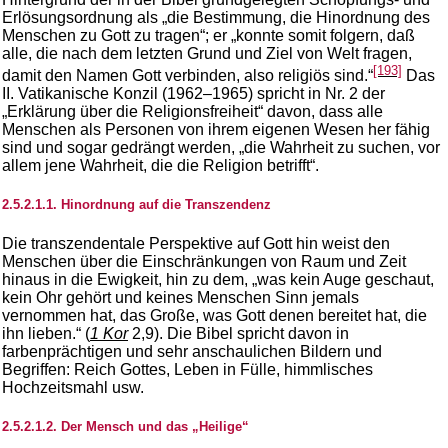
Erlösungsordnung als „die Bestimmung, die Hinordnung des
Menschen zu Gott zu tragen“; er „konnte somit folgern, daß
alle, die nach dem letzten Grund und Ziel von Welt fragen,
[193]
damit den Namen Gott verbinden, also religiös sind.“
Das
II. Vatikanische Konzil (1962–1965) spricht in Nr. 2 der
„Erklärung über die Religionsfreiheit“ davon, dass alle
Menschen als Personen von ihrem eigenen Wesen her fähig
sind und sogar gedrängt werden, „die Wahrheit zu suchen, vor
allem jene Wahrheit, die die Religion betrifft“.
2.5.2.1.1. Hinordnung auf die Transzendenz
Die transzendentale Perspektive auf Gott hin weist den
Menschen über die Einschränkungen von Raum und Zeit
hinaus in die Ewigkeit, hin zu dem, „was kein Auge geschaut,
kein Ohr gehört und keines Menschen Sinn jemals
vernommen hat, das Große, was Gott denen bereitet hat, die
ihn lieben.“ (
1 Kor
2,9). Die Bibel spricht davon in
farbenprächtigen und sehr anschaulichen Bildern und
Begriffen: Reich Gottes, Leben in Fülle, himmlisches
Hochzeitsmahl usw.
2.5.2.1.2. Der Mensch und das „Heilige“