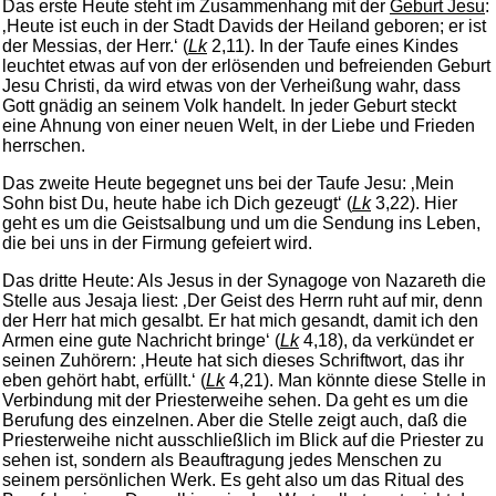
Das erste Heute steht im Zusammenhang mit der
Geburt Jesu
:
‚Heute ist euch in der Stadt Davids der Heiland geboren; er ist
der Messias, der Herr.‘ (
Lk
2,11). In der Taufe eines Kindes
leuchtet etwas auf von der erlösenden und befreienden Geburt
Jesu Christi, da wird etwas von der Verheißung wahr, dass
Gott gnädig an seinem Volk handelt. In jeder Geburt steckt
eine Ahnung von einer neuen Welt, in der Liebe und Frieden
herrschen.
Das zweite Heute begegnet uns bei der Taufe Jesu: ‚Mein
Sohn bist Du, heute habe ich Dich gezeugt‘ (
Lk
3,22). Hier
geht es um die Geistsalbung und um die Sendung ins Leben,
die bei uns in der Firmung gefeiert wird.
Das dritte Heute: Als Jesus in der Synagoge von Nazareth die
Stelle aus Jesaja liest: ‚Der Geist des Herrn ruht auf mir, denn
der Herr hat mich gesalbt. Er hat mich gesandt, damit ich den
Armen eine gute Nachricht bringe‘ (
Lk
4,18), da verkündet er
seinen Zuhörern: ‚Heute hat sich dieses Schriftwort, das ihr
eben gehört habt, erfüllt.‘ (
Lk
4,21). Man könnte diese Stelle in
Verbindung mit der Priesterweihe sehen. Da geht es um die
Berufung des einzelnen. Aber die Stelle zeigt auch, daß die
Priesterweihe nicht ausschließlich im Blick auf die Priester zu
sehen ist, sondern als Beauftragung jedes Menschen zu
seinem persönlichen Werk. Es geht also um das Ritual des