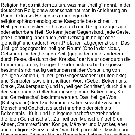
Religion hat es mit dem zu tun, was man „heilig“ nennt. In der
deutschen Religionswissenschaft hat man in Anlehnung an
Rudolf Otto das Heilige als grundlegende
religionsphänomenologische Kategorie bezeichnet. „Im
Heiligen manifestiert sich das durch die Religion zugesagte
oder erfahrbare Heil. So kann jeder Gegenstand, jede Geste,
jede Handlung, aber auch jede Denkfigur ‚heilig‘ oder
‚geheiligt‘ und dadurch vom ‚Profanen‘ abgegrenzt sein. Das
‚Heilige‘ begegnet im ‚heiligen Raum‘ (Orte in der Natur,
Gebäude), in der ‚heiligen Zeit‘ (gegliedert unter anderem
durch Feste, die durch den Kreislauf der Natur oder durch die
Erinnerung an mythologische oder historische Ereignisse
bestimmt sind; häufig verbunden mit der Vorstellung von
‚heiligen Zahlen‘), in ‚heiligen Gegenständen‘ (Kultobjekte)
und Symbolen sowie im ‚heiligen Wort‘ (Gebet, Bekenntnis,
Orakel, Zauberspruch) und in ‚heiligen Schriften‘, durch die in
den sogenannten Offenbarungsreligionen Bekenntnis, Kult
und Gemeinschaft bestimmt werden. Das ‚heilige Wort‘
(Kultsprache) dient zur Kommunikation sowohl zwischen
Mensch und Gottheit als auch innerhalb der sich als
Bekenntnis-, Kult- und Heilsgemeinschaft verstehenden
‚heiligen Gemeinschaft‘. Zu ‚heiligen Menschen‘ gehören
Ahnen, Stammesführer, Könige, Märtyrer und Mystiker, aber
auch ‚religiöse Spezialisten‘ wie Religionsstifter, Mysten und