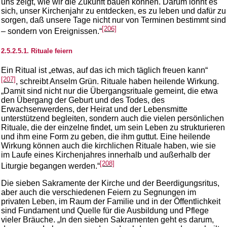
uns zeigt, wie wir die Zukunft bauen können. Darum lohnt es
sich, unser Kirchenjahr zu entdecken, es zu leben und dafür zu
sorgen, daß unsere Tage nicht nur von Terminen bestimmt sind
[206]
– sondern von Ereignissen.“
2.5.2.5.1. Rituale feiern
Ein Ritual ist „etwas, auf das ich mich täglich freuen kann“
[207]
, schreibt Anselm Grün. Rituale haben heilende Wirkung.
„Damit sind nicht nur die Übergangsrituale gemeint, die etwa
den Übergang der Geburt und des Todes, des
Erwachsenwerdens, der Heirat und der Lebensmitte
unterstützend begleiten, sondern auch die vielen persönlichen
Rituale, die der einzelne findet, um sein Leben zu strukturieren
und ihm eine Form zu geben, die ihm guttut. Eine heilende
Wirkung können auch die kirchlichen Rituale haben, wie sie
im Laufe eines Kirchenjahres innerhalb und außerhalb der
[208]
Liturgie begangen werden.“
Die sieben Sakramente der Kirche und der Beerdigungsritus,
aber auch die verschiedenen Feiern zu Segnungen im
privaten Leben, im Raum der Familie und in der Öffentlichkeit
sind Fundament und Quelle für die Ausbildung und Pflege
vieler Bräuche. „In den sieben Sakramenten geht es darum,