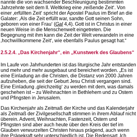
nannte die von wachsender Beschleunigung bestimmten
Jahrzehnte seit dem II. Weltkrieg eine ‚reißende Zeit‘. Von
einer ‚erfüllten Zeit‘ spricht der Apostel Paulus im Brief an die
Galater: ‚Als die Zeit erfüllt war, sandte Gott seinen Sohn,
geboren von einer Frau‘ (
Gal
4,4). Gott ist in Christus in einer
neuen Weise in die Menschenwelt eingetreten. Die
Begegnung mit ihm kann die Zeit der Welt verwandeln in eine
‚hochwillkommene Zeit‘, wie ebenfalls Paulus gesagt hat.“
2.5.2.4. „Das Kirchenjahr“, ein „Kunstwerk des Glaubens“
Im Laufe von Jahrhunderten ist das liturgische Jahr entstanden
und mehr und mehr ausgebaut und bereichert worden. „Es ist
eine Einladung an die Christen, die Distanz von 2000 Jahren
aufzuheben, die seit der Geburt Jesu Christi vergangen sind.
Eine Einladung ‚gleichzeitig‘ zu werden mit dem, was damals
geschehen ist – zu Weihnachten in Bethlehem und zu Ostern
und Pfingsten in Jerusalem.
Das Kirchenjahr als Zeitmaß der Kirche und das Kalenderjahr
als Zeitmaß der Zivilgesellschaft stimmen in ihrem Ablauf nicht
überein. Advent, Weihnachten, Fastenzeit, Ostern und
Pfingsten sind aber auch heute über den Kreis der tief im
Glauben verwurzelten Christen hinaus prägend, auch wenn
ihre Prägekraft sehr unterschiedlich ist. Die Redensart ‚
Ich