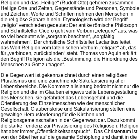
Religion und das „Heilige“ (Rudolf Otto) gehören zusammen.
Heilige Orte und Zeiten, Gegenstände und Personen, Symbole
und Zeichen, Worte und Schriften nehmen den Menschen in
die religiöse Sphäre hinein. Etymologisch wird der Begriff
„religio“ verschieden gedeutet: Der antike römische Philosoph
und Schriftsteller Cicero geht vom Verbum „relegere“ aus, was
so viel bedeutet wie „sorgsam beachten“, „sorgfältig
wahrnehmen“. Der christliche Schriftsteller Lactantius leitet
das Wort Religion vom lateinischen Verbum „religare“ ab, das
für „verbinden, zurückbinden“ steht. Thomas von Aquin erklärt
den Begriff Religion als die „Bestimmung, die Hinordnung des
Menschen zu Gott zu tragen“.
Die Gegenwart ist gekennzeichnet durch einen religiösen
Pluralismus und eine zunehmende Säkularisierung aller
Lebensbereiche. Die Kommerzialisierung bedroht nicht nur die
Religion und die im Glauben eingewurzelte Lebensgestaltung
des Menschen, sie gefährdet das Lebensgefühl und die
Orientierung des Einzelmenschen wie der menschlichen
Gesellschaft. Glaubenskrise und Säkularisierung stellen eine
gewaltige Herausforderung für die Kirchen und
Religionsgemeinschaften in der Gegenwart dar. Dazu kommt
die starke Tendenz zur Privatisierung des Religiösen. Religion
hat aber immer „Öffentlichkeitsanspruch“ . Das Christentum ist
von der Bibel her auf die gesamte Schöpfung und damit in die