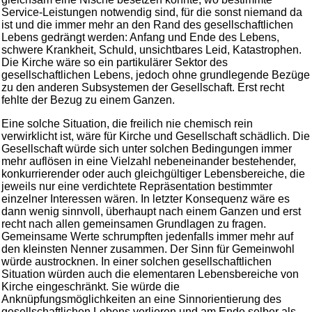
Service-Leistungen notwendig sind, für die sonst niemand da
ist und die immer mehr an den Rand des gesellschaftlichen
Lebens gedrängt werden: Anfang und Ende des Lebens,
schwere Krankheit, Schuld, unsichtbares Leid, Katastrophen.
Die Kirche wäre so ein partikulärer Sektor des
gesellschaftlichen Lebens, jedoch ohne grundlegende Bezüge
zu den anderen Subsystemen der Gesellschaft. Erst recht
fehlte der Bezug zu einem Ganzen.
Eine solche Situation, die freilich nie chemisch rein
verwirklicht ist, wäre für Kirche und Gesellschaft schädlich. Die
Gesellschaft würde sich unter solchen Bedingungen immer
mehr auflösen in eine Vielzahl nebeneinander bestehender,
konkurrierender oder auch gleichgültiger Lebensbereiche, die
jeweils nur eine verdichtete Repräsentation bestimmter
einzelner Interessen wären. In letzter Konsequenz wäre es
dann wenig sinnvoll, überhaupt nach einem Ganzen und erst
recht nach allen gemeinsamen Grundlagen zu fragen.
Gemeinsame Werte schrumpften jedenfalls immer mehr auf
den kleinsten Nenner zusammen. Der Sinn für Gemeinwohl
würde austrocknen. In einer solchen gesellschaftlichen
Situation würden auch die elementaren Lebensbereiche von
Kirche eingeschränkt. Sie würde die
Anknüpfungsmöglichkeiten an eine Sinnorientierung des
gesellschaftlichen Lebens verlieren und am Ende selber als