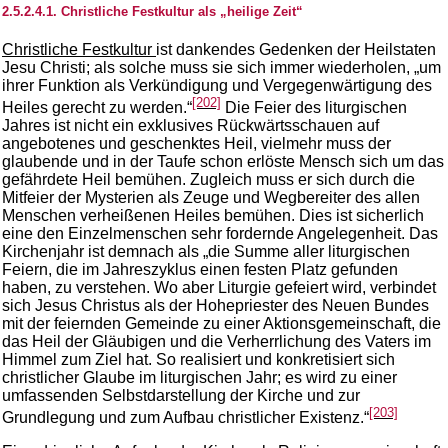
2.5.2.4.1. Christliche Festkultur als „heilige Zeit“
Christliche Festkultur
ist dankendes Gedenken der Heilstaten
Jesu Christi; als solche muss sie sich immer wiederholen, „um
ihrer Funktion als Verkündigung und Vergegenwärtigung des
[202]
Heiles gerecht zu werden.“
Die Feier des liturgischen
Jahres ist nicht ein exklusives Rückwärtsschauen auf
angebotenes und geschenktes Heil, vielmehr muss der
glaubende und in der Taufe schon erlöste Mensch sich um das
gefährdete Heil bemühen. Zugleich muss er sich durch die
Mitfeier der Mysterien als Zeuge und Wegbereiter des allen
Menschen verheißenen Heiles bemühen. Dies ist sicherlich
eine den Einzelmenschen sehr fordernde Angelegenheit. Das
Kirchenjahr ist demnach als „die Summe aller liturgischen
Feiern, die im Jahreszyklus einen festen Platz gefunden
haben, zu verstehen. Wo aber Liturgie gefeiert wird, verbindet
sich Jesus Christus als der Hohepriester des Neuen Bundes
mit der feiernden Gemeinde zu einer Aktionsgemeinschaft, die
das Heil der Gläubigen und die Verherrlichung des Vaters im
Himmel zum Ziel hat. So realisiert und konkretisiert sich
christlicher Glaube im liturgischen Jahr; es wird zu einer
umfassenden Selbstdarstellung der Kirche und zur
[203]
Grundlegung und zum Aufbau christlicher Existenz.“