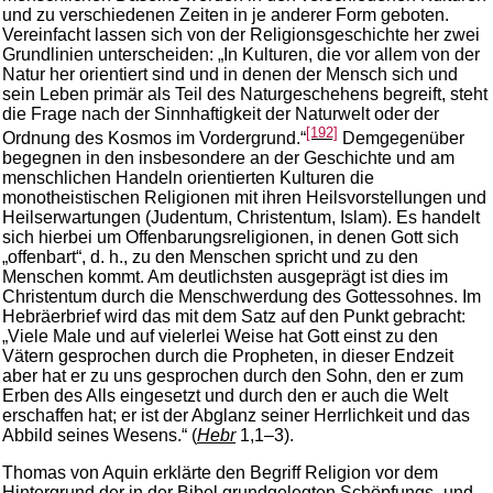
und zu verschiedenen Zeiten in je anderer Form geboten.
Vereinfacht lassen sich von der Religionsgeschichte her zwei
Grundlinien unterscheiden: „In Kulturen, die vor allem von der
Natur her orientiert sind und in denen der Mensch sich und
sein Leben primär als Teil des Naturgeschehens begreift, steht
die Frage nach der Sinnhaftigkeit der Naturwelt oder der
[192]
Ordnung des Kosmos im Vordergrund.“
Demgegenüber
begegnen in den insbesondere an der Geschichte und am
menschlichen Handeln orientierten Kulturen die
monotheistischen Religionen mit ihren Heilsvorstellungen und
Heilserwartungen (Judentum, Christentum, Islam). Es handelt
sich hierbei um Offenbarungsreligionen, in denen Gott sich
„offenbart“, d. h., zu den Menschen spricht und zu den
Menschen kommt. Am deutlichsten ausgeprägt ist dies im
Christentum durch die Menschwerdung des Gottessohnes. Im
Hebräerbrief wird das mit dem Satz auf den Punkt gebracht:
„Viele Male und auf vielerlei Weise hat Gott einst zu den
Vätern gesprochen durch die Propheten, in dieser Endzeit
aber hat er zu uns gesprochen durch den Sohn, den er zum
Erben des Alls eingesetzt und durch den er auch die Welt
erschaffen hat; er ist der Abglanz seiner Herrlichkeit und das
Abbild seines Wesens.“ (
Hebr
1,1–3).
Thomas von Aquin erklärte den Begriff Religion vor dem
Hintergrund der in der Bibel grundgelegten Schöpfungs- und