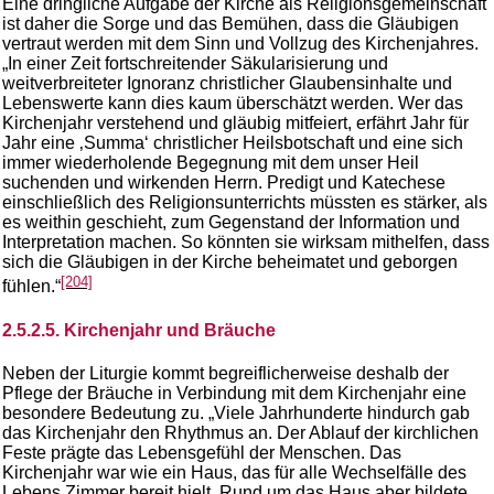
Eine dringliche Aufgabe der Kirche als Religionsgemeinschaft
ist daher die Sorge und das Bemühen, dass die Gläubigen
vertraut werden mit dem Sinn und Vollzug des Kirchenjahres.
„In einer Zeit fortschreitender Säkularisierung und
weitverbreiteter Ignoranz christlicher Glaubensinhalte und
Lebenswerte kann dies kaum überschätzt werden. Wer das
Kirchenjahr verstehend und gläubig mitfeiert, erfährt Jahr für
Jahr eine ‚Summa‘ christlicher Heilsbotschaft und eine sich
immer wiederholende Begegnung mit dem unser Heil
suchenden und wirkenden Herrn. Predigt und Katechese
einschließlich des Religionsunterrichts müssten es stärker, als
es weithin geschieht, zum Gegenstand der Information und
Interpretation machen. So könnten sie wirksam mithelfen, dass
sich die Gläubigen in der Kirche beheimatet und geborgen
[204]
fühlen.“
2.5.2.5. Kirchenjahr und Bräuche
Neben der Liturgie kommt begreiflicherweise deshalb der
Pflege der Bräuche in Verbindung mit dem Kirchenjahr eine
besondere Bedeutung zu. „Viele Jahrhunderte hindurch gab
das Kirchenjahr den Rhythmus an. Der Ablauf der kirchlichen
Feste prägte das Lebensgefühl der Menschen. Das
Kirchenjahr war wie ein Haus, das für alle Wechselfälle des
Lebens Zimmer bereit hielt. Rund um das Haus aber bildete