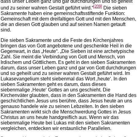
dass unser Leben ganz und gar durchdrungen und so geheilt
[209]
und zu seiner wahren Gestalt geführt wird.“
Die sieben
Sakramente haben eine gemeinschaftsstiftende Funktion:
Gemeinschaft mit dem dreifaltigen Gott und mit den Menschen,
die an diesen Gott glauben und auf seinen Namen getauft
sind.
Die sieben Sakramente und die Feste des Kirchenjahres
bringen das von Gott angebotene und geschenkte Heil in die
Gegenwart, in das „Heute“. „Die Sieben ist eine archetypische
Zahl. Sie meint die Verbindung von Gott und Mensch, von
Irdischem und Göttlichem. Es geht in den sieben Sakramenten
darum, dass unser Leben ganz und gar von Gott durchdrungen
und so geheilt und zu seiner wahren Gestalt geführt wird. Im
Lukasevangelium steht siebenmal das Wort ‚heute‘. In den
sieben Sakramenten geht es darum, dass dieses
siebenmalige ‚Heute‘ Gottes an uns geschieht. Die
Kirchenväter glaubten, dass in den Sakramenten die Hand des
geschichtlichen Jesus uns berühre, dass Jesus heute an uns
genauso handele wie zu seinen Lebzeiten. In den sieben
Sakramenten wirkt sich die Menschwerdung Gottes in Jesus
Christus an uns heute handgreiflich aus. Wenn wir das
siebenmalige Heute bei Lukas mit den sieben Sakramenten
vergleichen, entdecken wir erstaunliche Parallelen.