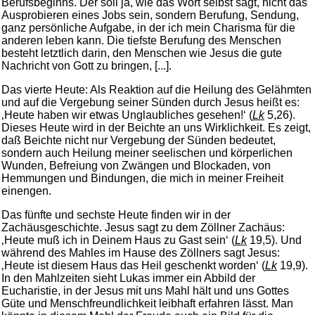
Berufsbeginns. Der soll ja, wie das Wort selbst sagt, nicht das
Ausprobieren eines Jobs sein, sondern Berufung, Sendung,
ganz persönliche Aufgabe, in der ich mein Charisma für die
anderen leben kann. Die tiefste Berufung des Menschen
besteht letztlich darin, den Menschen wie Jesus die gute
Nachricht von Gott zu bringen, [...].
Das vierte Heute: Als Reaktion auf die Heilung des Gelähmten
und auf die Vergebung seiner Sünden durch Jesus heißt es:
‚Heute haben wir etwas Unglaubliches gesehen!‘ (
Lk
5,26).
Dieses Heute wird in der Beichte an uns Wirklichkeit. Es zeigt,
daß Beichte nicht nur Vergebung der Sünden bedeutet,
sondern auch Heilung meiner seelischen und körperlichen
Wunden, Befreiung von Zwängen und Blockaden, von
Hemmungen und Bindungen, die mich in meiner Freiheit
einengen.
Das fünfte und sechste Heute finden wir in der
Zachäusgeschichte. Jesus sagt zu dem Zöllner Zachäus:
‚Heute muß ich in Deinem Haus zu Gast sein‘ (
Lk
19,5). Und
während des Mahles im Hause des Zöllners sagt Jesus:
‚Heute ist diesem Haus das Heil geschenkt worden‘ (
Lk
19,9).
In den Mahlzeiten sieht Lukas immer ein Abbild der
Eucharistie, in der Jesus mit uns Mahl hält und uns Gottes
Güte und Menschfreundlichkeit leibhaft erfahren lässt. Man