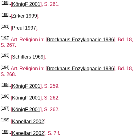
[189]
[
KönigF 2001
], S. 261.
[190]
[
Zirker 1999
].
[191]
[
Preul 1997
].
[192]
Art. Religion in: [
Brockhaus-Enzyklopädie 1986
], Bd. 18,
S. 267.
[193]
[
Schiffers 1969
].
[194]
Art. Religion in: [
Brockhaus-Enzyklopädie 1986
], Bd. 18,
S. 268.
[195]
[
KönigF 2001
], S. 259.
[196]
[
KönigF 2001
], S. 262.
[197]
[
KönigF 2001
], S. 262.
[198]
[
Kapellari 2002
].
[199]
[
Kapellari 2002
], S. 7 f.