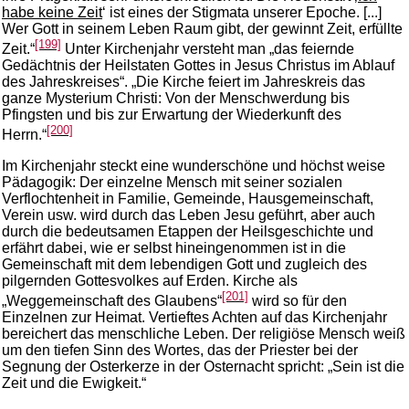
habe keine Zeit
‘ ist eines der Stigmata unserer Epoche. [...]
Wer Gott in seinem Leben Raum gibt, der gewinnt Zeit, erfüllte
[199]
Zeit.“
Unter Kirchenjahr versteht man „das feiernde
Gedächtnis der Heilstaten Gottes in Jesus Christus im Ablauf
des Jahreskreises“. „Die Kirche feiert im Jahreskreis das
ganze Mysterium Christi: Von der Menschwerdung bis
Pfingsten und bis zur Erwartung der Wiederkunft des
[200]
Herrn.“
Im Kirchenjahr steckt eine wunderschöne und höchst weise
Pädagogik: Der einzelne Mensch mit seiner sozialen
Verflochtenheit in Familie, Gemeinde, Hausgemeinschaft,
Verein usw. wird durch das Leben Jesu geführt, aber auch
durch die bedeutsamen Etappen der Heilsgeschichte und
erfährt dabei, wie er selbst hineingenommen ist in die
Gemeinschaft mit dem lebendigen Gott und zugleich des
pilgernden Gottesvolkes auf Erden. Kirche als
[201]
„Weggemeinschaft des Glaubens“
wird so für den
Einzelnen zur Heimat. Vertieftes Achten auf das Kirchenjahr
bereichert das menschliche Leben. Der religiöse Mensch weiß
um den tiefen Sinn des Wortes, das der Priester bei der
Segnung der Osterkerze in der Osternacht spricht: „Sein ist die
Zeit und die Ewigkeit.“