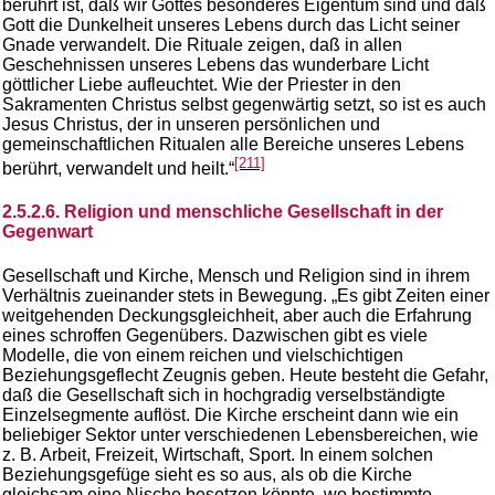
berührt ist, daß wir Gottes besonderes Eigentum sind und daß
Gott die Dunkelheit unseres Lebens durch das Licht seiner
Gnade verwandelt. Die Rituale zeigen, daß in allen
Geschehnissen unseres Lebens das wunderbare Licht
göttlicher Liebe aufleuchtet. Wie der Priester in den
Sakramenten Christus selbst gegenwärtig setzt, so ist es auch
Jesus Christus, der in unseren persönlichen und
gemeinschaftlichen Ritualen alle Bereiche unseres Lebens
[211]
berührt, verwandelt und heilt.“
2.5.2.6. Religion und menschliche Gesellschaft in der
Gegenwart
Gesellschaft und Kirche, Mensch und Religion sind in ihrem
Verhältnis zueinander stets in Bewegung. „Es gibt Zeiten einer
weitgehenden Deckungsgleichheit, aber auch die Erfahrung
eines schroffen Gegenübers. Dazwischen gibt es viele
Modelle, die von einem reichen und vielschichtigen
Beziehungsgeflecht Zeugnis geben. Heute besteht die Gefahr,
daß die Gesellschaft sich in hochgradig verselbständigte
Einzelsegmente auflöst. Die Kirche erscheint dann wie ein
beliebiger Sektor unter verschiedenen Lebensbereichen, wie
z. B. Arbeit, Freizeit, Wirtschaft, Sport. In einem solchen
Beziehungsgefüge sieht es so aus, als ob die Kirche
gleichsam eine Nische besetzen könnte, wo bestimmte