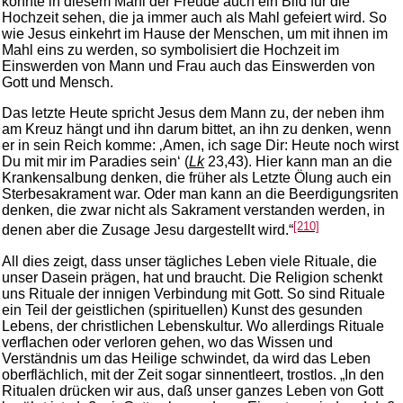
könnte in diesem Mahl der Freude auch ein Bild für die
Hochzeit sehen, die ja immer auch als Mahl gefeiert wird. So
wie Jesus einkehrt im Hause der Menschen, um mit ihnen im
Mahl eins zu werden, so symbolisiert die Hochzeit im
Einswerden von Mann und Frau auch das Einswerden von
Gott und Mensch.
Das letzte Heute spricht Jesus dem Mann zu, der neben ihm
am Kreuz hängt und ihn darum bittet, an ihn zu denken, wenn
er in sein Reich komme: ‚Amen, ich sage Dir: Heute noch wirst
Du mit mir im Paradies sein‘ (
Lk
23,43). Hier kann man an die
Krankensalbung denken, die früher als Letzte Ölung auch ein
Sterbesakrament war. Oder man kann an die Beerdigungsriten
denken, die zwar nicht als Sakrament verstanden werden, in
[210]
denen aber die Zusage Jesu dargestellt wird.“
All dies zeigt, dass unser tägliches Leben viele Rituale, die
unser Dasein prägen, hat und braucht. Die Religion schenkt
uns Rituale der innigen Verbindung mit Gott. So sind Rituale
ein Teil der geistlichen (spirituellen) Kunst des gesunden
Lebens, der christlichen Lebenskultur. Wo allerdings Rituale
verflachen oder verloren gehen, wo das Wissen und
Verständnis um das Heilige schwindet, da wird das Leben
oberflächlich, mit der Zeit sogar sinnentleert, trostlos. „In den
Ritualen drücken wir aus, daß unser ganzes Leben von Gott