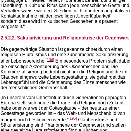
Mystagogen, Priester, Heiler, Propheten, Lehrer. Zur ‚heiligen
Handlung‘ in Kult und Ritus kann jede menschliche Geste und
Verhaltensweise werden. Sie dient nicht nur der manipulativen
Kontaktaufnahme mit der jeweiligen ‚Unverfügbarkeit‘,
sondern diese wird im kultischen Geschehen als präsent
vorgestellt.“
2.5.2.2. Säkularisierung und Religionskrise der Gegenwart
Die gegenwärtige Situation ist gekennzeichnet durch einen
religiösen Pluralismus und eine zunehmende Säkularisierung
[194]
aller Lebensbereiche.
Ein besonderes Problem stellt dabei
die einseitige Akzentuierung des Ökonomischen dar. Die
Kommerzialisierung bedroht nicht nur die Religion und die im
Glauben eingewurzelte Lebensgestaltung, sie gefährdet das
Lebensgefühl und die Orientierung des Einzelmenschen wie
der menschlichen Gemeinschaft.
„In unserem vom Christentum durch Generationen geprägten
Europa stellt sich heute die Frage, ob Religion noch Zukunft
habe oder wie weit der Gottesglaube – der heute zu einer
Gottesfrage geworden ist – das Welt- und Menschenbild von
[195]
morgen noch bestimmen werde.“
Glaubenskrise und
Säkularisierung sind Phänomene der Gegenwart und stellen
eine gewaltige Herausforderung für die Kirchen und