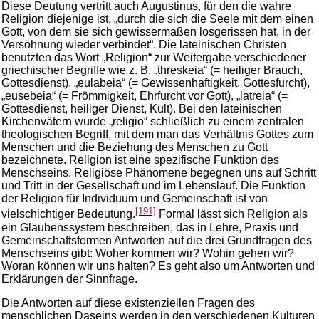
Diese Deutung vertritt auch Augustinus, für den die wahre
Religion diejenige ist, „durch die sich die Seele mit dem einen
Gott, von dem sie sich gewissermaßen losgerissen hat, in der
Versöhnung wieder verbindet“. Die lateinischen Christen
benutzten das Wort „Religion“ zur Weitergabe verschiedener
griechischer Begriffe wie z. B. „threskeia“ (= heiliger Brauch,
Gottesdienst), „eulabeia“ (= Gewissenhaftigkeit, Gottesfurcht),
„eusebeia“ (= Frömmigkeit, Ehrfurcht vor Gott), „latreia“ (=
Gottesdienst, heiliger Dienst, Kult). Bei den lateinischen
Kirchenvätern wurde „religio“ schließlich zu einem zentralen
theologischen Begriff, mit dem man das Verhältnis Gottes zum
Menschen und die Beziehung des Menschen zu Gott
bezeichnete. Religion ist eine spezifische Funktion des
Menschseins. Religiöse Phänomene begegnen uns auf Schritt
und Tritt in der Gesellschaft und im Lebenslauf. Die Funktion
der Religion für Individuum und Gemeinschaft ist von
[191]
vielschichtiger Bedeutung.
Formal lässt sich Religion als
ein Glaubenssystem beschreiben, das in Lehre, Praxis und
Gemeinschaftsformen Antworten auf die drei Grundfragen des
Menschseins gibt: Woher kommen wir? Wohin gehen wir?
Woran können wir uns halten? Es geht also um Antworten und
Erklärungen der Sinnfrage.
Die Antworten auf diese existenziellen Fragen des
menschlichen Daseins werden in den verschiedenen Kulturen