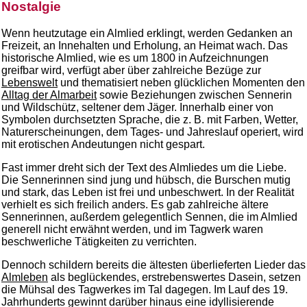
Nostalgie
Wenn heutzutage ein Almlied erklingt, werden Gedanken an
Freizeit, an Innehalten und Erholung, an Heimat wach. Das
historische Almlied, wie es um 1800 in Aufzeichnungen
greifbar wird, verfügt aber über zahlreiche Bezüge zur
Lebenswelt
und thematisiert neben glücklichen Momenten den
Alltag der Almarbeit
sowie Beziehungen zwischen Sennerin
und Wildschütz, seltener dem Jäger. Innerhalb einer von
Symbolen durchsetzten Sprache, die z. B. mit Farben, Wetter,
Naturerscheinungen, dem Tages- und Jahreslauf operiert, wird
mit erotischen Andeutungen nicht gespart.
Fast immer dreht sich der Text des Almliedes um die Liebe.
Die Sennerinnen sind jung und hübsch, die Burschen mutig
und stark, das Leben ist frei und unbeschwert. In der Realität
verhielt es sich freilich anders. Es gab zahlreiche ältere
Sennerinnen, außerdem gelegentlich Sennen, die im Almlied
generell nicht erwähnt werden, und im Tagwerk waren
beschwerliche Tätigkeiten zu verrichten.
Dennoch schildern bereits die ältesten überlieferten Lieder das
Almleben
als beglückendes, erstrebenswertes Dasein, setzen
die Mühsal des Tagwerkes im Tal dagegen. Im Lauf des 19.
Jahrhunderts gewinnt darüber hinaus eine idyllisierende