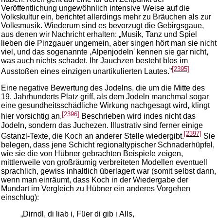
Veröffentlichung ungewöhnlich intensive Weise auf die
Volkskultur ein, berichtet allerdings mehr zu Bräuchen als zur
Volksmusik. Wiederum sind es bevorzugt die Gebirgsgaue,
aus denen wir Nachricht erhalten: „Musik, Tanz und Spiel
lieben die Pinzgauer ungemein, aber singen hört man sie nicht
viel, und das sogenannte ‚Alpenjodeln' kennen sie gar nicht,
was auch nichts schadet. Ihr Jauchzen besteht blos im
[2395]
Ausstoßen eines einzigen unartikulierten Lautes.”
Eine negative Bewertung des Jodelns, die um die Mitte des
19. Jahrhunderts Platz griff, als dem Jodeln manchmal sogar
eine gesundheitsschädliche Wirkung nachgesagt wird, klingt
[2396]
hier vorsichtig an.
Beschrieben wird indes nicht das
Jodeln, sondern das Juchezen. Illustrativ sind ferner einige
[2397]
Gstanzl-Texte, die Koch an anderer Stelle wiedergibt.
Sie
belegen, dass jene Schicht regionaltypischer Schnaderhüpfel,
wie sie die von Hübner gebrachten Beispiele zeigen,
mittlerweile von großräumig verbreiteten Modellen eventuell
sprachlich, gewiss inhaltlich überlagert war (somit selbst dann,
wenn man einräumt, dass Koch in der Wiedergabe der
Mundart im Vergleich zu Hübner ein anderes Vorgehen
einschlug):
„Dirndl, di liab i, Füer di gib i Alls,