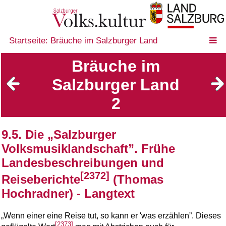
Startseite: Bräuche im Salzburger Land
Bräuche im
Salzburger Land
2
9.5. Die „Salzburger
Volksmusiklandschaft”. Frühe
Landesbeschreibungen und
[2372]
Reiseberichte
(Thomas
Hochradner) - Langtext
„Wenn einer eine Reise tut, so kann er 'was erzählen”. Dieses
[2373]