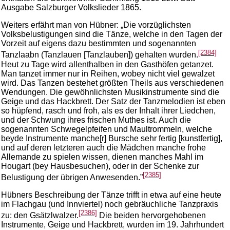
Ausgabe Salzburger Volkslieder 1865.
Weiters erfährt man von Hübner: „Die vorzüglichsten
Volksbelustigungen sind die Tänze, welche in den Tagen der
Vorzeit auf eigens dazu bestimmten und sogenannten
[2384]
Tanzlaabn (Tanzlauen [Tanzlauben]) gehalten wurden.
Heut zu Tage wird allenthalben in den Gasthöfen getanzet.
Man tanzet immer nur in Reihen, wobey nicht viel gewalzet
wird. Das Tanzen bestehet größten Theils aus verschiedenen
Wendungen. Die gewöhnlichsten Musikinstrumente sind die
Geige und das Hackbrett. Der Satz der Tanzmelodien ist eben
so hüpfend, rasch und froh, als es der Inhalt ihrer Liedchen,
und der Schwung ihres frischen Muthes ist. Auch die
sogenannten Schwegelpfeifen und Maultrommeln, welche
beyde Instrumente manche[r] Bursche sehr fertig [kunstfertig],
und auf deren letzteren auch die Mädchen manche frohe
Allemande zu spielen wissen, dienen manches Mahl im
Hougart (bey Hausbesuchen), oder in der Schenke zur
[2385]
Belustigung der übrigen Anwesenden.”
Hübners Beschreibung der Tänze trifft in etwa auf eine heute
im Flachgau (und Innviertel) noch gebräuchliche Tanzpraxis
[2386]
zu: den Gsätzlwalzer.
Die beiden hervorgehobenen
Instrumente, Geige und Hackbrett, wurden im 19. Jahrhundert