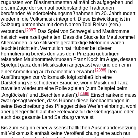
zugunsten von Blasinstrumenten allmählich aufgegeben und
erst im Zuge der sich auf bodenständige Traditionen
berufenden Wiederbelebungsmaßnahmen im 20. Jahrhundert
wieder in die Volksmusik integriert. Diese Entwicklung ist in
Salzburg untrennbar mit dem Namen Tobi Reiser (sen.)
[2387]
verbunden.
Das Spiel von Schwegel und Maultrommel
hat sich vereinzelt gehalten. Dass die Stücke für Maultrommel
Allemanden, also stilisierte geradtaktige Melodien waren,
leuchtet nicht ein. Vermutlich hat Hübner bei dieser
Formulierung bereits den aus dem Pinzgau gebürtigen
reisenden Maultrommelvirtuosen Franz Koch im Auge, dessen
Spielgut ganz dem Musiksalon angepasst war und den er in
[2388]
einer Anmerkung auch namentlich erwähnt.
Den
Ausführungen zur Volksmusik folgt schließlich eine
Darstellung verschiedener Bräuche, worin Musik und Tanz
zuweilen wiederum eine Rolle spielen (zum Beispiel beim
[2389]
„Anglöckeln” und „Berchtenlaufen”).
Einschränkend muss
zwar gesagt werden, dass Hübner diese Beobachtungen in
seine Beschreibung des Pfleggerichtes Werfen einbringt, wohl
aber gelegentlich auf ihre Relevanz für die Gebirgsgaue oder
auch das gesamte Land Salzburg verweist.
Bis zum Beginn einer wissenschaftlichen Auseinandersetzung
mit Volksmusik enthält keine Veröffentlichung eine auch nur