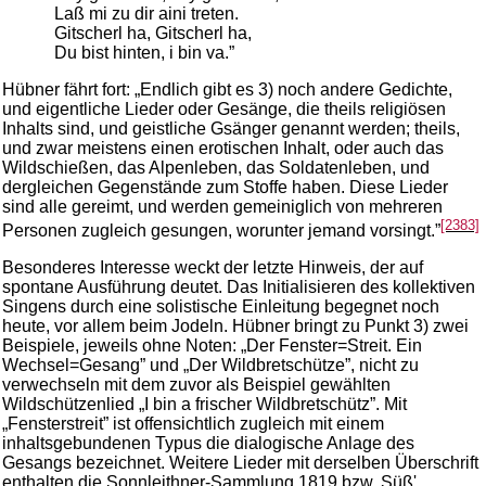
Laß mi zu dir aini treten.
Gitscherl ha, Gitscherl ha,
Du bist hinten, i bin va.”
Hübner fährt fort: „Endlich gibt es 3) noch andere Gedichte,
und eigentliche Lieder oder Gesänge, die theils religiösen
Inhalts sind, und geistliche Gsänger genannt werden; theils,
und zwar meistens einen erotischen Inhalt, oder auch das
Wildschießen, das Alpenleben, das Soldatenleben, und
dergleichen Gegenstände zum Stoffe haben. Diese Lieder
sind alle gereimt, und werden gemeiniglich von mehreren
[2383]
Personen zugleich gesungen, worunter jemand vorsingt.”
Besonderes Interesse weckt der letzte Hinweis, der auf
spontane Ausführung deutet. Das Initialisieren des kollektiven
Singens durch eine solistische Einleitung begegnet noch
heute, vor allem beim Jodeln. Hübner bringt zu Punkt 3) zwei
Beispiele, jeweils ohne Noten: „Der Fenster=Streit. Ein
Wechsel=Gesang” und „Der Wildbretschütze”, nicht zu
verwechseln mit dem zuvor als Beispiel gewählten
Wildschützenlied „I bin a frischer Wildbretschütz”. Mit
„Fensterstreit” ist offensichtlich zugleich mit einem
inhaltsgebundenen Typus die dialogische Anlage des
Gesangs bezeichnet. Weitere Lieder mit derselben Überschrift
enthalten die Sonnleithner-Sammlung 1819 bzw. Süß'