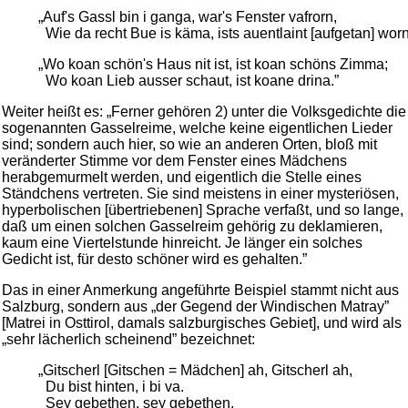
„Auf's Gassl bin i ganga, war's Fenster vafrorn,
Wie da recht Bue is käma, ists auentlaint [aufgetan] worn
„Wo koan schön's Haus nit ist, ist koan schöns Zimma;
Wo koan Lieb ausser schaut, ist koane drina.”
Weiter heißt es: „Ferner gehören 2) unter die Volksgedichte die
sogenannten Gasselreime, welche keine eigentlichen Lieder
sind; sondern auch hier, so wie an anderen Orten, bloß mit
veränderter Stimme vor dem Fenster eines Mädchens
herabgemurmelt werden, und eigentlich die Stelle eines
Ständchens vertreten. Sie sind meistens in einer mysteriösen,
hyperbolischen [übertriebenen] Sprache verfaßt, und so lange,
daß um einen solchen Gasselreim gehörig zu deklamieren,
kaum eine Viertelstunde hinreicht. Je länger ein solches
Gedicht ist, für desto schöner wird es gehalten.”
Das in einer Anmerkung angeführte Beispiel stammt nicht aus
Salzburg, sondern aus „der Gegend der Windischen Matray”
[Matrei in Osttirol, damals salzburgisches Gebiet], und wird als
„sehr lächerlich scheinend” bezeichnet:
„Gitscherl [Gitschen = Mädchen] ah, Gitscherl ah,
Du bist hinten, i bi va.
Sey gebethen, sey gebethen,