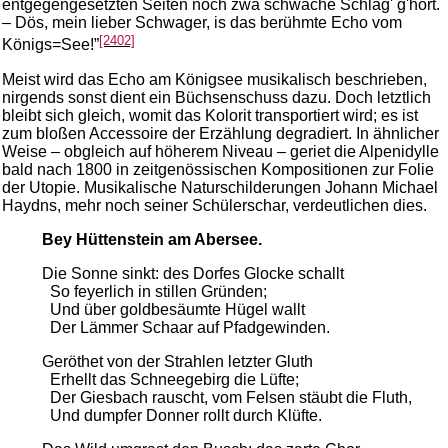
entgegengesetzten Seiten noch zwa schwache Schläg' g'hört.
– Dös, mein lieber Schwager, is das berühmte Echo vom
[2402]
Königs=See!”
Meist wird das Echo am Königsee musikalisch beschrieben,
nirgends sonst dient ein Büchsenschuss dazu. Doch letztlich
bleibt sich gleich, womit das Kolorit transportiert wird; es ist
zum bloßen Accessoire der Erzählung degradiert. In ähnlicher
Weise – obgleich auf höherem Niveau – geriet die Alpenidylle
bald nach 1800 in zeitgenössischen Kompositionen zur Folie
der Utopie. Musikalische Naturschilderungen Johann Michael
Haydns, mehr noch seiner Schülerschar, verdeutlichen dies.
Bey Hüttenstein am Abersee.
Die Sonne sinkt: des Dorfes Glocke schallt
So feyerlich in stillen Gründen;
Und über goldbesäumte Hügel wallt
Der Lämmer Schaar auf Pfadgewinden.
Geröthet von der Strahlen letzter Gluth
Erhellt das Schneegebirg die Lüfte;
Der Giesbach rauscht, vom Felsen stäubt die Fluth,
Und dumpfer Donner rollt durch Klüfte.