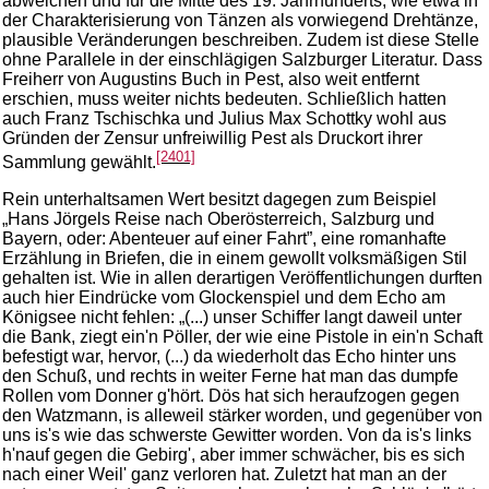
abweichen und für die Mitte des 19. Jahrhunderts, wie etwa in
der Charakterisierung von Tänzen als vorwiegend Drehtänze,
plausible Veränderungen beschreiben. Zudem ist diese Stelle
ohne Parallele in der einschlägigen Salzburger Literatur. Dass
Freiherr von Augustins Buch in Pest, also weit entfernt
erschien, muss weiter nichts bedeuten. Schließlich hatten
auch Franz Tschischka und Julius Max Schottky wohl aus
Gründen der Zensur unfreiwillig Pest als Druckort ihrer
[2401]
Sammlung gewählt.
Rein unterhaltsamen Wert besitzt dagegen zum Beispiel
„Hans Jörgels Reise nach Oberösterreich, Salzburg und
Bayern, oder: Abenteuer auf einer Fahrt”, eine romanhafte
Erzählung in Briefen, die in einem gewollt volksmäßigen Stil
gehalten ist. Wie in allen derartigen Veröffentlichungen durften
auch hier Eindrücke vom Glockenspiel und dem Echo am
Königsee nicht fehlen: „(...) unser Schiffer langt daweil unter
die Bank, ziegt ein'n Pöller, der wie eine Pistole in ein'n Schaft
befestigt war, hervor, (...) da wiederholt das Echo hinter uns
den Schuß, und rechts in weiter Ferne hat man das dumpfe
Rollen vom Donner g'hört. Dös hat sich heraufzogen gegen
den Watzmann, is alleweil stärker worden, und gegenüber von
uns is's wie das schwerste Gewitter worden. Von da is's links
h'nauf gegen die Gebirg', aber immer schwächer, bis es sich
nach einer Weil' ganz verloren hat. Zuletzt hat man an der