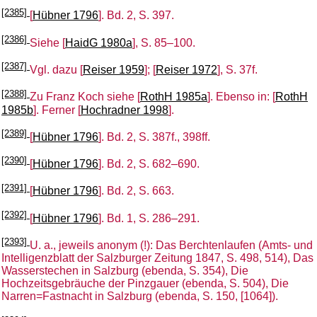
[2385]
[
Hübner 1796
]. Bd. 2, S. 397.
[2386]
Siehe [
HaidG 1980a
], S. 85–100.
[2387]
Vgl. dazu [
Reiser 1959
]; [
Reiser 1972
], S. 37f.
[2388]
Zu Franz Koch siehe [
RothH 1985a
]. Ebenso in: [
RothH
1985b
]. Ferner [
Hochradner 1998
].
[2389]
[
Hübner 1796
]. Bd. 2, S. 387f., 398ff.
[2390]
[
Hübner 1796
]. Bd. 2, S. 682–690.
[2391]
[
Hübner 1796
]. Bd. 2, S. 663.
[2392]
[
Hübner 1796
]. Bd. 1, S. 286–291.
[2393]
U. a., jeweils anonym (!): Das Berchtenlaufen (Amts- und
Intelligenzblatt der Salzburger Zeitung 1847, S. 498, 514), Das
Wasserstechen in Salzburg (ebenda, S. 354), Die
Hochzeitsgebräuche der Pinzgauer (ebenda, S. 504), Die
Narren=Fastnacht in Salzburg (ebenda, S. 150, [1064]).