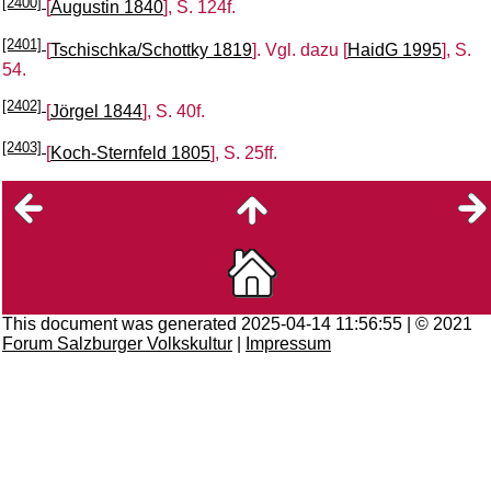
[2400]
[
Augustin 1840
], S. 124f.
[2401]
[
Tschischka/Schottky 1819
]. Vgl. dazu [
HaidG 1995
], S.
54.
[2402]
[
Jörgel 1844
], S. 40f.
[2403]
[
Koch-Sternfeld 1805
], S. 25ff.
This document was generated 2025-04-14 11:56:55 | © 2021
Forum Salzburger Volkskultur
|
Impressum