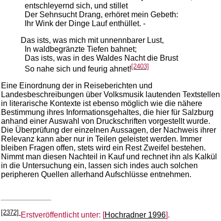
entschleyernd sich, und stillet
Der Sehnsucht Drang, erhöret mein Gebeth:
Ihr Wink der Dinge Lauf enthüllet. -
Das ists, was mich mit unnennbarer Lust,
In waldbegränzte Tiefen bahnet;
Das ists, was in des Waldes Nacht die Brust
[2403]
So nahe sich und feurig ahnet!
Eine Einordnung der in Reiseberichten und
Landesbeschreibungen über Volksmusik lautenden Textstellen
in literarische Kontexte ist ebenso möglich wie die nähere
Bestimmung ihres Informationsgehaltes, die hier für Salzburg
anhand einer Auswahl von Druckschriften vorgestellt wurde.
Die Überprüfung der einzelnen Aussagen, der Nachweis ihrer
Relevanz kann aber nur in Teilen geleistet werden. Immer
bleiben Fragen offen, stets wird ein Rest Zweifel bestehen.
Nimmt man diesen Nachteil in Kauf und rechnet ihn als Kalkül
in die Untersuchung ein, lassen sich indes auch solchen
peripheren Quellen allerhand Aufschlüsse entnehmen.
[2372]
Erstveröffentlicht unter: [
Hochradner 1996
].