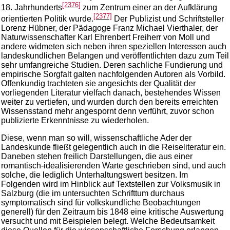
[2376]
18. Jahrhunderts
zum Zentrum einer an der Aufklärung
[2377]
orientierten Politik wurde.
Der Publizist und Schriftsteller
Lorenz Hübner, der Pädagoge Franz Michael Vierthaler, der
Naturwissenschafter Karl Ehrenbert Freiherr von Moll und
andere widmeten sich neben ihren speziellen Interessen auch
landeskundlichen Belangen und veröffentlichten dazu zum Teil
sehr umfangreiche Studien. Deren sachliche Fundierung und
empirische Sorgfalt galten nachfolgenden Autoren als Vorbild.
Offenkundig trachteten sie angesichts der Qualität der
vorliegenden Literatur vielfach danach, bestehendes Wissen
weiter zu vertiefen, und wurden durch den bereits erreichten
Wissensstand mehr angespornt denn verführt, zuvor schon
publizierte Erkenntnisse zu wiederholen.
Diese, wenn man so will, wissenschaftliche Ader der
Landeskunde fließt gelegentlich auch in die Reiseliteratur ein.
Daneben stehen freilich Darstellungen, die aus einer
romantisch-idealisierenden Warte geschrieben sind, und auch
solche, die lediglich Unterhaltungswert besitzen. Im
Folgenden wird im Hinblick auf Textstellen zur Volksmusik in
Salzburg (die im untersuchten Schrifttum durchaus
symptomatisch sind für volkskundliche Beobachtungen
generell) für den Zeitraum bis 1848 eine kritische Auswertung
versucht und mit Beispielen belegt. Welche Bedeutsamkeit