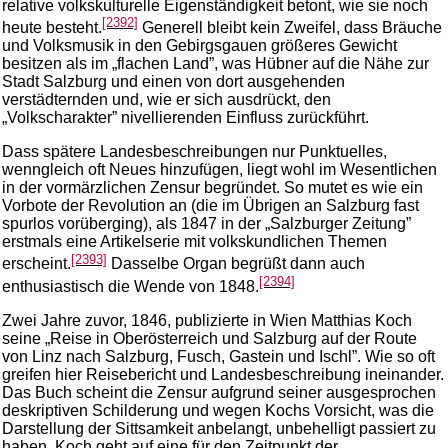
relative volkskulturelle Eigenständigkeit betont, wie sie noch
[2392]
heute besteht.
Generell bleibt kein Zweifel, dass Bräuche
und Volksmusik in den Gebirgsgauen größeres Gewicht
besitzen als im „flachen Land”, was Hübner auf die Nähe zur
Stadt Salzburg und einen von dort ausgehenden
verstädternden und, wie er sich ausdrückt, den
„Volkscharakter” nivellierenden Einfluss zurückführt.
Dass spätere Landesbeschreibungen nur Punktuelles,
wenngleich oft Neues hinzufügen, liegt wohl im Wesentlichen
in der vormärzlichen Zensur begründet. So mutet es wie ein
Vorbote der Revolution an (die im Übrigen an Salzburg fast
spurlos vorüberging), als 1847 in der „Salzburger Zeitung”
erstmals eine Artikelserie mit volkskundlichen Themen
[2393]
erscheint.
Dasselbe Organ begrüßt dann auch
[2394]
enthusiastisch die Wende von 1848.
Zwei Jahre zuvor, 1846, publizierte in Wien Matthias Koch
seine „Reise in Oberösterreich und Salzburg auf der Route
von Linz nach Salzburg, Fusch, Gastein und Ischl”. Wie so oft
greifen hier Reisebericht und Landesbeschreibung ineinander.
Das Buch scheint die Zensur aufgrund seiner ausgesprochen
deskriptiven Schilderung und wegen Kochs Vorsicht, was die
Darstellung der Sittsamkeit anbelangt, unbehelligt passiert zu
haben. Koch geht auf eine für den Zeitpunkt der