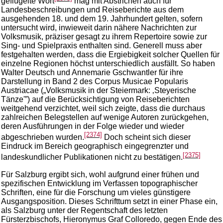
geflügelte Wort
mag mit Abstrichen auch für
Landesbeschreibungen und Reiseberichte aus dem
ausgehenden 18. und dem 19. Jahrhundert gelten, sofern
untersucht wird, inwieweit darin nähere Nachrichten zur
Volksmusik, präziser gesagt zu ihrem Repertoire sowie zur
Sing- und Spielpraxis enthalten sind. Generell muss aber
festgehalten werden, dass die Ergiebigkeit solcher Quellen für
einzelne Regionen höchst unterschiedlich ausfällt. So haben
Walter Deutsch und Annemarie Gschwantler für ihre
Darstellung in Band 2 des Corpus Musicae Popularis
Austriacae („Volksmusik in der Steiermark: ‚Steyerische
Tänze'”) auf die Berücksichtigung von Reiseberichten
weitgehend verzichtet, weil sich zeigte, dass die durchaus
zahlreichen Belegstellen auf wenige Autoren zurückgehen,
deren Ausführungen in der Folge wieder und wieder
[2374]
abgeschrieben wurden.
Doch scheint sich dieser
Eindruck im Bereich geographisch eingegrenzter und
[2375]
landeskundlicher Publikationen nicht zu bestätigen.
Für Salzburg ergibt sich, wohl aufgrund einer frühen und
spezifischen Entwicklung im Verfassen topographischer
Schriften, eine für die Forschung um vieles günstigere
Ausgangsposition. Dieses Schrifttum setzt in einer Phase ein,
als Salzburg unter der Regentschaft des letzten
Fürsterzbischofs, Hieronymus Graf Colloredo, gegen Ende des