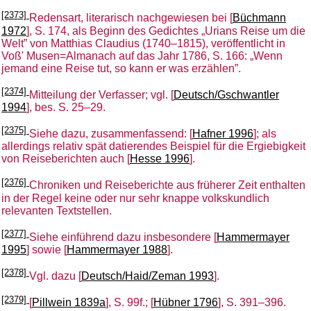
[2373]
Redensart, literarisch nachgewiesen bei [
Büchmann
1972
], S. 174, als Beginn des Gedichtes „Urians Reise um die
Welt” von Matthias Claudius (1740–1815), veröffentlicht in
Voß' Musen=Almanach auf das Jahr 1786, S. 166: „Wenn
jemand eine Reise tut, so kann er was erzählen”.
[2374]
Mitteilung der Verfasser; vgl. [
Deutsch/Gschwantler
1994
], bes. S. 25–29.
[2375]
Siehe dazu, zusammenfassend: [
Hafner 1996
]; als
allerdings relativ spät datierendes Beispiel für die Ergiebigkeit
von Reiseberichten auch [
Hesse 1996
].
[2376]
Chroniken und Reiseberichte aus früherer Zeit enthalten
in der Regel keine oder nur sehr knappe volkskundlich
relevanten Textstellen.
[2377]
Siehe einführend dazu insbesondere [
Hammermayer
1995
] sowie [
Hammermayer 1988
].
[2378]
Vgl. dazu [
Deutsch/Haid/Zeman 1993
].
[2379]
[
Pillwein 1839a
], S. 99f.; [
Hübner 1796
], S. 391–396.