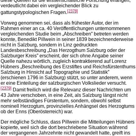
diese Quellen für die wissenschaftliche Forschung erlangen,
verdeutlicht dabei ein vergleichender Blick zu
[2378]
gattungstypologischen Fragen.
Vorweg genommen sei, dass als frühester Autor, der im
Rahmen einer an ca. 40 Veröffentlichungen unternommenen
vergleichenden Studie beim „Abschreiben” betreten werden
konnte, Benedikt Pillwein in seiner 1839 bezeichnenderweise
nicht in Salzburg, sondern in Linz gedruckten
Landesbeschreibung „Das Herzogthum Salzburg oder der
Salzburger Kreis” erscheint, der sich ohne Angabe seiner
Quelle nahezu wörtlich, zugleich kontraktierend auf Lorenz
Hübners „Beschreibung des Erzstiftes und Reichsfürstenthums
Salzburg in Hinsicht auf Topographie und Statistik”
(erschienen 1796 in Salzburg) stützt, so unter anderem, wenn
er eine Einteilung der salzburgischen Volkslieder versucht.
[2379]
Damit freilich wird die Relevanz dieser Nachrichten um
43 Jahre verschoben, in eine Zeit, als Salzburg längst nicht
mehr selbständiges Fürstentum, sondern, obwohl selbst
nominell Herzogtum, provinzielles Anhängsel des Herzogtums
ob der Enns (Oberösterreich) war.
Der mögliche Schluss, dass Pillwein die Mitteilungen Hübners
kopierte, weil sich die dort beschriebene Situation während
der vergangenen Jahrzehnte nicht gewandelt hatte, greift ins