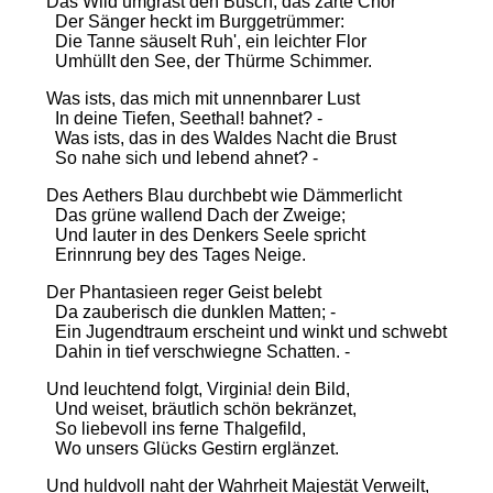
Das Wild umgrast den Busch; das zarte Chor
Der Sänger heckt im Burggetrümmer:
Die Tanne säuselt Ruh', ein leichter Flor
Umhüllt den See, der Thürme Schimmer.
Was ists, das mich mit unnennbarer Lust
In deine Tiefen, Seethal! bahnet? -
Was ists, das in des Waldes Nacht die Brust
So nahe sich und lebend ahnet? -
Des Aethers Blau durchbebt wie Dämmerlicht
Das grüne wallend Dach der Zweige;
Und lauter in des Denkers Seele spricht
Erinnrung bey des Tages Neige.
Der Phantasieen reger Geist belebt
Da zauberisch die dunklen Matten; -
Ein Jugendtraum erscheint und winkt und schwebt
Dahin in tief verschwiegne Schatten. -
Und leuchtend folgt, Virginia! dein Bild,
Und weiset, bräutlich schön bekränzet,
So liebevoll ins ferne Thalgefild,
Wo unsers Glücks Gestirn erglänzet.
Und huldvoll naht der Wahrheit Majestät Verweilt,