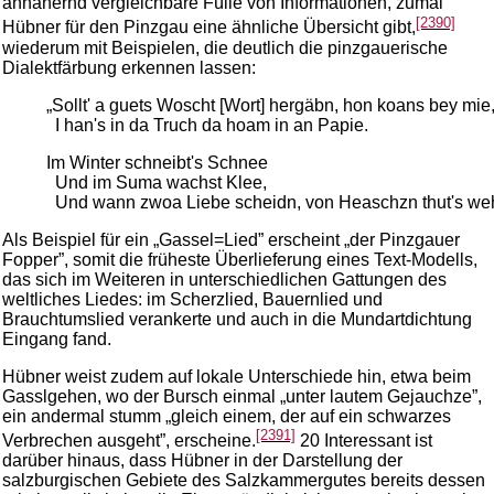
annähernd vergleichbare Fülle von Informationen, zumal
[2390]
Hübner für den Pinzgau eine ähnliche Übersicht gibt,
wiederum mit Beispielen, die deutlich die pinzgauerische
Dialektfärbung erkennen lassen:
„Sollt' a guets Woscht [Wort] hergäbn, hon koans bey mie
I han's in da Truch da hoam in an Papie.
Im Winter schneibt's Schnee
Und im Suma wachst Klee,
Und wann zwoa Liebe scheidn, von Heaschzn thut's weh
Als Beispiel für ein „Gassel=Lied” erscheint „der Pinzgauer
Fopper”, somit die früheste Überlieferung eines Text-Modells,
das sich im Weiteren in unterschiedlichen Gattungen des
weltliches Liedes: im Scherzlied, Bauernlied und
Brauchtumslied verankerte und auch in die Mundartdichtung
Eingang fand.
Hübner weist zudem auf lokale Unterschiede hin, etwa beim
Gasslgehen, wo der Bursch einmal „unter lautem Gejauchze”,
ein andermal stumm „gleich einem, der auf ein schwarzes
[2391]
Verbrechen ausgeht”, erscheine.
20 Interessant ist
darüber hinaus, dass Hübner in der Darstellung der
salzburgischen Gebiete des Salzkammergutes bereits dessen