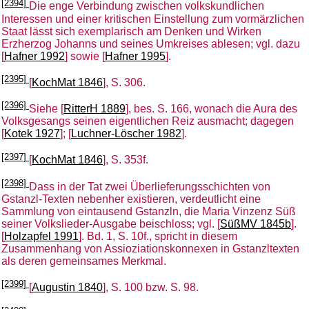
[2394]
Die enge Verbindung zwischen volkskundlichen
Interessen und einer kritischen Einstellung zum vormärzlichen
Staat lässt sich exemplarisch am Denken und Wirken
Erzherzog Johanns und seines Umkreises ablesen; vgl. dazu
[
Hafner 1992
] sowie [
Hafner 1995
].
[2395]
[
KochMat 1846
], S. 306.
[2396]
Siehe [
RitterH 1889
], bes. S. 166, wonach die Aura des
Volksgesangs seinen eigentlichen Reiz ausmacht; dagegen
[
Kotek 1927
]; [
Luchner-Löscher 1982
].
[2397]
[
KochMat 1846
], S. 353f.
[2398]
Dass in der Tat zwei Überlieferungsschichten von
Gstanzl-Texten nebenher existieren, verdeutlicht eine
Sammlung von eintausend Gstanzln, die Maria Vinzenz Süß
seiner Volkslieder-Ausgabe beischloss; vgl. [
SüßMV 1845b
].
[
Holzapfel 1991
]. Bd. 1, S. 10f., spricht in diesem
Zusammenhang von Assioziationskonnexen in Gstanzltexten
als deren gemeinsames Merkmal.
[2399]
[
Augustin 1840
], S. 100 bzw. S. 98.