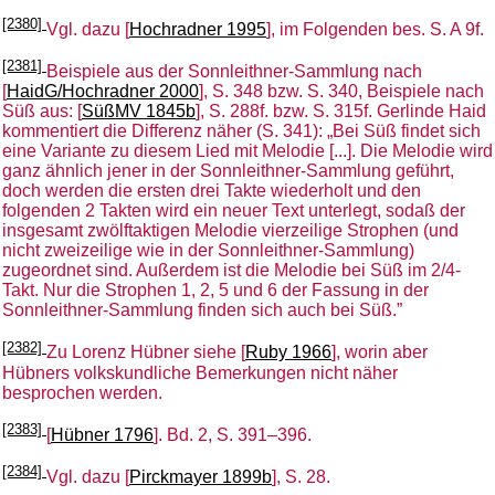
[2380]
Vgl. dazu [
Hochradner 1995
], im Folgenden bes. S. A 9f.
[2381]
Beispiele aus der Sonnleithner-Sammlung nach
[
HaidG/Hochradner 2000
], S. 348 bzw. S. 340, Beispiele nach
Süß aus: [
SüßMV 1845b
], S. 288f. bzw. S. 315f. Gerlinde Haid
kommentiert die Differenz näher (S. 341): „Bei Süß findet sich
eine Variante zu diesem Lied mit Melodie [...]. Die Melodie wird
ganz ähnlich jener in der Sonnleithner-Sammlung geführt,
doch werden die ersten drei Takte wiederholt und den
folgenden 2 Takten wird ein neuer Text unterlegt, sodaß der
insgesamt zwölftaktigen Melodie vierzeilige Strophen (und
nicht zweizeilige wie in der Sonnleithner-Sammlung)
zugeordnet sind. Außerdem ist die Melodie bei Süß im 2/4-
Takt. Nur die Strophen 1, 2, 5 und 6 der Fassung in der
Sonnleithner-Sammlung finden sich auch bei Süß.”
[2382]
Zu Lorenz Hübner siehe [
Ruby 1966
], worin aber
Hübners volkskundliche Bemerkungen nicht näher
besprochen werden.
[2383]
[
Hübner 1796
]. Bd. 2, S. 391–396.
[2384]
Vgl. dazu [
Pirckmayer 1899b
], S. 28.