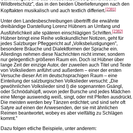
Wildbretschütz”, das in den beiden Überlieferungen nach den
[2381]
Kopftakten musikalisch und auch textlich differiert.
Unter den Landesbeschreibungen übertrifft die erwähnte
dreibändige Darstellung Lorenz Hübners an Umfang und
[2382]
Ausführlichkeit alle späteren einschlägigen Schriften.
Hübner bringt eine Reihe volkskundlicher Notizen, geht für
jedes Salzburger Pfleggericht auf „Volksbelustigungen”,
besondere Bräuche und Dialektformen der Sprache ein.
Allerdings nehmen diese Nachrichten nicht immer, sondern
nur gelegentlich größeren Raum ein. Doch ist Hübner über
lange Zeit der einzige Autor, der zuweilen auch Titel und Texte
von Volksliedern anführt und außerdem – einer der ersten
Versuche dieser Art im deutschsprachigen Raum – eine
Einteilung der salzburgischen Volkslieder versucht: „Die
gewöhnlichen Volkslieder sind I) die sogenannten Gsängl,
oder Schnödahüpfl, wovon jeder Bursche und jedes Mädchen
eine Menge auswendig weiß, singt, oder mit Pfeifen ausdrückt.
Die meisten werden bey Tänzen erdichtet; und sind sehr oft
Satyre auf einen der Anwesenden, der sie mit ähnlichen
Reimen beantwortet, wobey es aber vielfältig zu Schlägen
kommt.”
Dazu folgen etliche Beispiele, unter anderem: