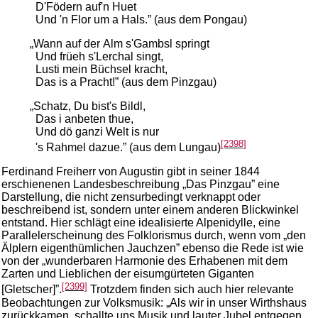
D'Födern auf'n Huet
Und 'n Flor um a Hals.” (aus dem Pongau)
„Wann auf der Alm s'Gambsl springt
Und früeh s'Lerchal singt,
Lusti mein Büchsel kracht,
Das is a Pracht!” (aus dem Pinzgau)
„Schatz, Du bist's Bildl,
Das i anbeten thue,
Und dö ganzi Welt is nur
[2398]
's Rahmel dazue.” (aus dem Lungau)
Ferdinand Freiherr von Augustin gibt in seiner 1844
erschienenen Landesbeschreibung „Das Pinzgau” eine
Darstellung, die nicht zensurbedingt verknappt oder
beschreibend ist, sondern unter einem anderen Blickwinkel
entstand. Hier schlägt eine idealisierte Alpenidylle, eine
Parallelerscheinung des Folklorismus durch, wenn vom „den
Älplern eigenthümlichen Jauchzen” ebenso die Rede ist wie
von der „wunderbaren Harmonie des Erhabenen mit dem
Zarten und Lieblichen der eisumgürteten Giganten
[2399]
[Gletscher]”.
Trotzdem finden sich auch hier relevante
Beobachtungen zur Volksmusik: „Als wir in unser Wirthshaus
zurückkamen, schallte uns Musik und lauter Jubel entgegen.