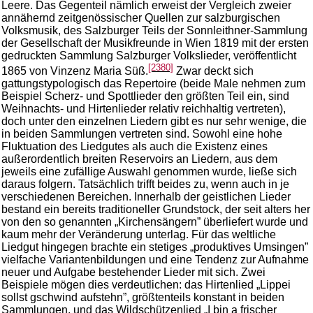
Leere. Das Gegenteil nämlich erweist der Vergleich zweier
annähernd zeitgenössischer Quellen zur salzburgischen
Volksmusik, des Salzburger Teils der Sonnleithner-Sammlung
der Gesellschaft der Musikfreunde in Wien 1819 mit der ersten
gedruckten Sammlung Salzburger Volkslieder, veröffentlicht
[2380]
1865 von Vinzenz Maria Süß.
Zwar deckt sich
gattungstypologisch das Repertoire (beide Male nehmen zum
Beispiel Scherz- und Spottlieder den größten Teil ein, sind
Weihnachts- und Hirtenlieder relativ reichhaltig vertreten),
doch unter den einzelnen Liedern gibt es nur sehr wenige, die
in beiden Sammlungen vertreten sind. Sowohl eine hohe
Fluktuation des Liedgutes als auch die Existenz eines
außerordentlich breiten Reservoirs an Liedern, aus dem
jeweils eine zufällige Auswahl genommen wurde, ließe sich
daraus folgern. Tatsächlich trifft beides zu, wenn auch in je
verschiedenen Bereichen. Innerhalb der geistlichen Lieder
bestand ein bereits traditioneller Grundstock, der seit alters her
von den so genannten „Kirchensängern” überliefert wurde und
kaum mehr der Veränderung unterlag. Für das weltliche
Liedgut hingegen brachte ein stetiges „produktives Umsingen”
vielfache Variantenbildungen und eine Tendenz zur Aufnahme
neuer und Aufgabe bestehender Lieder mit sich. Zwei
Beispiele mögen dies verdeutlichen: das Hirtenlied „Lippei
sollst gschwind aufstehn”, größtenteils konstant in beiden
Sammlungen, und das Wildschützenlied „I bin a frischer