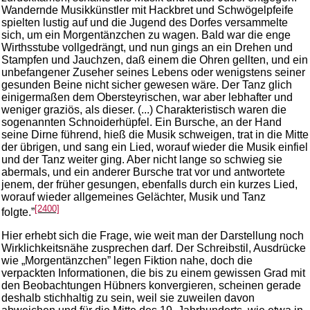
Wandernde Musikkünstler mit Hackbret und Schwögelpfeife
spielten lustig auf und die Jugend des Dorfes versammelte
sich, um ein Morgentänzchen zu wagen. Bald war die enge
Wirthsstube vollgedrängt, und nun gings an ein Drehen und
Stampfen und Jauchzen, daß einem die Ohren gellten, und ein
unbefangener Zuseher seines Lebens oder wenigstens seiner
gesunden Beine nicht sicher gewesen wäre. Der Tanz glich
einigermaßen dem Obersteyrischen, war aber lebhafter und
weniger graziös, als dieser. (...) Charakteristisch waren die
sogenannten Schnoiderhüpfel. Ein Bursche, an der Hand
seine Dirne führend, hieß die Musik schweigen, trat in die Mitte
der übrigen, und sang ein Lied, worauf wieder die Musik einfiel
und der Tanz weiter ging. Aber nicht lange so schwieg sie
abermals, und ein anderer Bursche trat vor und antwortete
jenem, der früher gesungen, ebenfalls durch ein kurzes Lied,
worauf wieder allgemeines Gelächter, Musik und Tanz
[2400]
folgte.”
Hier erhebt sich die Frage, wie weit man der Darstellung noch
Wirklichkeitsnähe zusprechen darf. Der Schreibstil, Ausdrücke
wie „Morgentänzchen” legen Fiktion nahe, doch die
verpackten Informationen, die bis zu einem gewissen Grad mit
den Beobachtungen Hübners konvergieren, scheinen gerade
deshalb stichhaltig zu sein, weil sie zuweilen davon