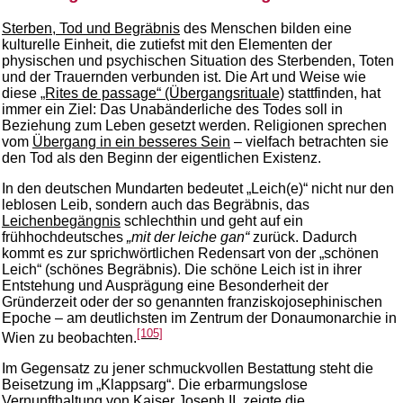
Sterben, Tod und Begräbnis
des Menschen bilden eine
kulturelle Einheit, die zutiefst mit den Elementen der
physischen und psychischen Situation des Sterbenden, Toten
und der Trauernden verbunden ist. Die Art und Weise wie
diese
„Rites de passage“ (Übergangsrituale)
stattfinden, hat
immer ein Ziel: Das Unabänderliche des Todes soll in
Beziehung zum Leben gesetzt werden. Religionen sprechen
vom
Übergang in ein besseres Sein
– vielfach betrachten sie
den Tod als den Beginn der eigentlichen Existenz.
In den deutschen Mundarten bedeutet „Leich(e)“ nicht nur den
leblosen Leib, sondern auch das Begräbnis, das
Leichenbegängnis
schlechthin und geht auf ein
frühhochdeutsches
„mit der leiche gan“
zurück. Dadurch
kommt es zur sprichwörtlichen Redensart von der „schönen
Leich“ (schönes Begräbnis). Die schöne Leich ist in ihrer
Entstehung und Ausprägung eine Besonderheit der
Gründerzeit oder der so genannten franziskojosephinischen
Epoche – am deutlichsten im Zentrum der Donaumonarchie in
[105]
Wien zu beobachten.
Im Gegensatz zu jener schmuckvollen Bestattung steht die
Beisetzung im „Klappsarg“. Die erbarmungslose
Vernunfthaltung von Kaiser Joseph II. zeigte die