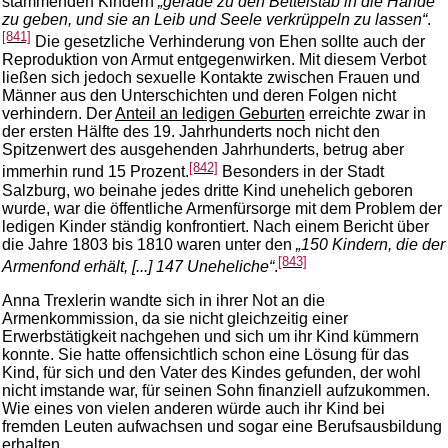
stammenden Kindern
„gerade zu den Bettelstab in die Hände
zu geben, und sie an Leib und Seele verkrüppeln zu lassen“
.
[841]
Die gesetzliche Verhinderung von Ehen sollte auch der
Reproduktion von Armut entgegenwirken. Mit diesem Verbot
ließen sich jedoch sexuelle Kontakte zwischen Frauen und
Männer aus den Unterschichten und deren Folgen nicht
verhindern. Der
Anteil an ledigen Geburten
erreichte zwar in
der ersten Hälfte des 19. Jahrhunderts noch nicht den
Spitzenwert des ausgehenden Jahrhunderts, betrug aber
[842]
immerhin rund 15 Prozent.
Besonders in der Stadt
Salzburg, wo beinahe jedes dritte Kind unehelich geboren
wurde, war die öffentliche Armenfürsorge mit dem Problem der
ledigen Kinder ständig konfrontiert. Nach einem Bericht über
die Jahre 1803 bis 1810 waren unter den
„150 Kindern, die der
[843]
Armenfond erhält, [...] 147 Uneheliche“
.
Anna Trexlerin wandte sich in ihrer Not an die
Armenkommission, da sie nicht gleichzeitig einer
Erwerbstätigkeit nachgehen und sich um ihr Kind kümmern
konnte. Sie hatte offensichtlich schon eine Lösung für das
Kind, für sich und den Vater des Kindes gefunden, der wohl
nicht imstande war, für seinen Sohn finanziell aufzukommen.
Wie eines von vielen anderen würde auch ihr Kind bei
fremden Leuten aufwachsen und sogar eine Berufsausbildung
erhalten.