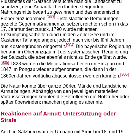
Flussbettes der Salzach versuchte man die Landschaft zu
schützen, neue Anbauflächen für den steigenden
Nahrungsmittelbedarf zu gewinnen und das endemische
[903]
Fieber einzudämmen.
Erste staatliche Bemühungen,
gezielte Gegenmaßnahmen zu setzen, reichten schon in das
17. Jahrhundert zurück. 1790 wurde mit ersten
Entsumpfungsarbeiten rund um den Zeller See und im
Gasteiner Tal angefangen, jedoch nach vier bis fünf Jahren
[904]
aus Kostengründen eingestellt.
Die bayerische Regierung
begann im Oberpinzgau mit der systematischen Regulierung
der Salzach, die aber ebenfalls nicht zu Ende geführt wurde.
[905]
1823 wurden die Meliorationsarbeiten im Pinzgau und
1847 im Pongau wieder aufgenommen, die dann in der
[906]
1860er-Jahren vorläufig abgeschlossen werden konnten.
Die Natur konnte über ganze Dörfer, Märkte und Landstriche
Armut bringen. Abhängig von den jeweiligen materiellen
Voraussetzungen konnten die Betroffenen die Not früher oder
später überwinden; manchen gelang es aber nie.
Reaktionen auf Armut: Unterstützung oder
Strafe
Auch in Salzburg war der Umgang mit Armut im 18. und 19.