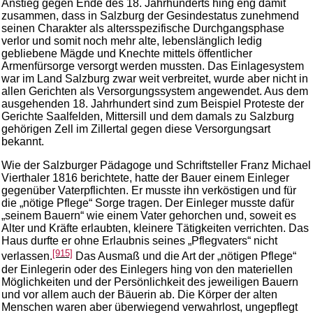
Anstieg gegen Ende des 18. Jahrhunderts hing eng damit
zusammen, dass in Salzburg der Gesindestatus zunehmend
seinen Charakter als altersspezifische Durchgangsphase
verlor und somit noch mehr alte, lebenslänglich ledig
gebliebene Mägde und Knechte mittels öffentlicher
Armenfürsorge versorgt werden mussten. Das Einlagesystem
war im Land Salzburg zwar weit verbreitet, wurde aber nicht in
allen Gerichten als Versorgungssystem angewendet. Aus dem
ausgehenden 18. Jahrhundert sind zum Beispiel Proteste der
Gerichte Saalfelden, Mittersill und dem damals zu Salzburg
gehörigen Zell im Zillertal gegen diese Versorgungsart
bekannt.
Wie der Salzburger Pädagoge und Schriftsteller Franz Michael
Vierthaler 1816 berichtete, hatte der Bauer einem Einleger
gegenüber Vaterpflichten. Er musste ihn verköstigen und für
die „nötige Pflege“ Sorge tragen. Der Einleger musste dafür
„seinem Bauern“ wie einem Vater gehorchen und, soweit es
Alter und Kräfte erlaubten, kleinere Tätigkeiten verrichten. Das
Haus durfte er ohne Erlaubnis seines „Pflegvaters“ nicht
[915]
verlassen.
Das Ausmaß und die Art der „nötigen Pflege“
der Einlegerin oder des Einlegers hing von den materiellen
Möglichkeiten und der Persönlichkeit des jeweiligen Bauern
und vor allem auch der Bäuerin ab. Die Körper der alten
Menschen waren aber überwiegend verwahrlost, ungepflegt