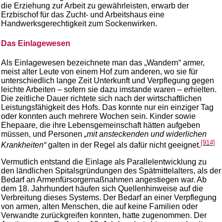
die Erziehung zur Arbeit zu gewährleisten, erwarb der
Erzbischof für das Zucht- und Arbeitshaus eine
Handwerksgerechtigkeit zum Sockenwirken.
Das Einlagewesen
Als Einlagewesen bezeichnete man das „Wandern“ armer,
meist alter Leute von einem Hof zum anderen, wo sie für
unterschiedlich lange Zeit Unterkunft und Verpflegung gegen
leichte Arbeiten – sofern sie dazu imstande waren – erhielten.
Die zeitliche Dauer richtete sich nach der wirtschaftlichen
Leistungsfähigkeit des Hofs. Das konnte nur ein einziger Tag
oder konnten auch mehrere Wochen sein. Kinder sowie
Ehepaare, die ihre Lebensgemeinschaft hätten aufgeben
müssen, und Personen
„mit ansteckenden und widerlichen
[914]
Krankheiten“
galten in der Regel als dafür nicht geeignet.
Vermutlich entstand die Einlage als Parallelentwicklung zu
den ländlichen Spitalsgründungen des Spätmittelalters, als der
Bedarf an Armenfürsorgemaßnahmen angestiegen war. Ab
dem 18. Jahrhundert häufen sich Quellenhinweise auf die
Verbreitung dieses Systems. Der Bedarf an einer Verpflegung
von armen, alten Menschen, die auf keine Familien oder
Verwandte zurückgreifen konnten, hatte zugenommen. Der