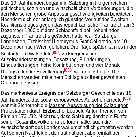
Das 19. Jahrhundert begann in Salzburg mit folgenreichen
politischen, sozialen und wirtschaftlichen Veränderungen, die
den Menschen große Anpassungsschwierigkeiten bereiteten.
Nachdem sich der anfänglich günstige Verlauf des Zweiten
Koalitionskrieges gegen das republikanische Frankreich am 3.
Dezember 1800 auf dem Schlachtfeld bei Hohenlinden
zugunsten Frankreichs geändert hatte, war Salzburgs
Landesherr, Erzbischof Hieronymus Graf Colloredo, am 10.
Dezember nach Wien geflohen. Drei Tage später kam es in der
[857]
Schlacht am Walserfeld
zu kriegerischen
Auseinandersetzungen. Besatzung, Plünderungen,
Einquartierungen, hohe Kontributionen und vier Monate
[858]
Drangsal für die Bevölkerung
waren die Folge. Die
Menschen wurden mit einem Schlag aus ihrer gewohnten
Ordnung gerissen.
Das markanteste Ereignis der Salzburger Geschichte des 18.
[859]
Jahrhunderts, das sogar europaweites Aufsehen erregte,
war mit Sicherheit die
Massen-Ausweisung der Salzburger
Protestanten
durch Erzbischof Leopold Anton Freiherr von
Firmian 1731/32. Nicht nur, dass Salzburg damit ein Fünftel
seiner Gesamtbevölkerung verloren hatte, auch die
Wirtschaftskraft des Landes war empfindlich getroffen worden.
Auf seinen Nachfolger, den gutmütigen, aber einfältigen