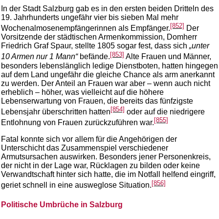
In der Stadt Salzburg gab es in den ersten beiden Dritteln des
19. Jahrhunderts ungefähr vier bis sieben Mal mehr
[852]
Wochenalmosenempfängerinnen als Empfänger.
Der
Vorsitzende der städtischen Armenkommission, Domherr
Friedrich Graf Spaur, stellte 1805 sogar fest, dass sich
„unter
[853]
10 Armen nur 1 Mann“
befände.
Alte Frauen und Männer,
besonders lebenslänglich ledige Dienstboten, hatten hingegen
auf dem Land ungefähr die gleiche Chance als arm anerkannt
zu werden. Der Anteil an Frauen war aber – wenn auch nicht
erheblich – höher, was vielleicht auf die höhere
Lebenserwartung von Frauen, die bereits das fünfzigste
[854]
Lebensjahr überschritten hatten
oder auf die niedrigere
[855]
Entlohnung von Frauen zurückzuführen war.
Fatal konnte sich vor allem für die Angehörigen der
Unterschicht das Zusammenspiel verschiedener
Armutsursachen auswirken. Besonders jener Personenkreis,
der nicht in der Lage war, Rücklagen zu bilden oder keine
Verwandtschaft hinter sich hatte, die im Notfall helfend eingriff,
[856]
geriet schnell in eine ausweglose Situation.
Politische Umbrüche in Salzburg