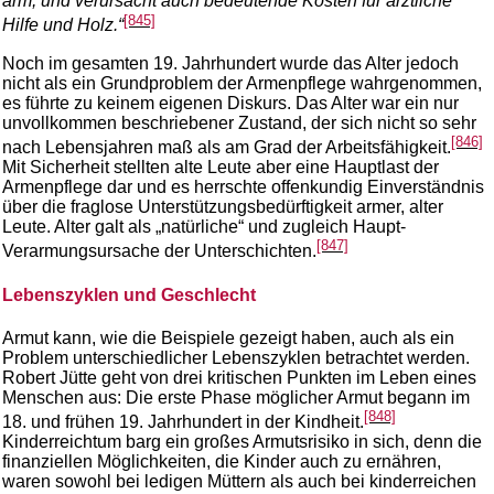
arm, und verursacht auch bedeutende Kosten für ärztliche
[845]
Hilfe und Holz.“
Noch im gesamten 19. Jahrhundert wurde das Alter jedoch
nicht als ein Grundproblem der Armenpflege wahrgenommen,
es führte zu keinem eigenen Diskurs. Das Alter war ein nur
unvollkommen beschriebener Zustand, der sich nicht so sehr
[846]
nach Lebensjahren maß als am Grad der Arbeitsfähigkeit.
Mit Sicherheit stellten alte Leute aber eine Hauptlast der
Armenpflege dar und es herrschte offenkundig Einverständnis
über die fraglose Unterstützungsbedürftigkeit armer, alter
Leute. Alter galt als „natürliche“ und zugleich Haupt-
[847]
Verarmungsursache der Unterschichten.
Lebenszyklen und Geschlecht
Armut kann, wie die Beispiele gezeigt haben, auch als ein
Problem unterschiedlicher Lebenszyklen betrachtet werden.
Robert Jütte geht von drei kritischen Punkten im Leben eines
Menschen aus: Die erste Phase möglicher Armut begann im
[848]
18. und frühen 19. Jahrhundert in der Kindheit.
Kinderreichtum barg ein großes Armutsrisiko in sich, denn die
finanziellen Möglichkeiten, die Kinder auch zu ernähren,
waren sowohl bei ledigen Müttern als auch bei kinderreichen