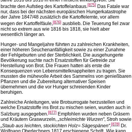
[875]
brachte den Aufstieg des Kartoffelanbaus.
Das Fatale war
nur, dass bei der nächsten europäischen Hungerkatastrophe
der Jahre 1847/48 zusätzlich die Kartoffelernte, vor allem
[876]
wegen der Kartoffelfäule,
ausblieb. Die Teuerung fiel zwar
nicht so extrem aus wie 1816 bis 1818, sie hielt aber
wesentlich länger an.
Hunger- und Mangeljahre führten zu zahlreichen Krankheiten,
einer höheren Seuchenanfälligkeit sowie zu einer Zunahme
der Fehlgeburten und der Sterblichkeit. Die ausgehungerte
Bevölkerung suchte nach Ersatzstoffen für Getreide zur
Herstellung von Brot. Die Frauen hatten als erste die
Konsequenzen von Lebensmittelknappheiten zu tragen. Sie
mussten die mühevolle Arbeit des Sammelns von genießbaren
Pflanzen und die Zubereitung alternativer Speisen
übernehmen und die vor Hunger schreienden Kinder
beruhigen.
Zahlreiche Anleitungen, wie Brotsurrogate herzustellen und
welche Ersatzstoffe ins Brot zu mischen seien, wurden auch in
[877]
Salzburg ausgegeben.
Empfohlen wurden neben Gräsern
und Kräutern Graswurzeln,
„schleimichte Wurzen“
, Stroh sowie
[878]
„Staub aus leichten, stockichten Holz= Sägespänen“
.
Dr.
Wolfgang Oberlechners 1817 erschienene Schrift „Wie kann