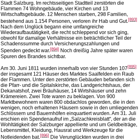
Stadt Salzburg. Im rechtsseitigen Stadtteil zerstörten die
Flammen 74 Wohngebäude, vier Kirchen und 13
Wirtschaftsgebäude. 12 Menschen starben, 298 Familien,
[893]
bestehend aus 1.154 Personen, verloren ihr Hab und Gut.
Nach dem Unglück begann eine umfangreiche
Wiederaufbautätigkeit, die recht schleppend vor sich ging,
obwohl für damalige Verhältnisse ein beträchtlicher Teil der
Schadenssumme durch Versicherungszahlungen und
[894]
Spenden gedeckt war.
Noch dreißig Jahre später waren
Spuren des Brandes sichtbar.
[895]
Am 30. Juni 1811 wurden innerhalb von vier Stunden 107
der insgesamt 121 Häuser des Marktes Saalfelden ein Raub
der Flammen. Unter den zerstörten Gebäuden befanden sich
die Pfarr- und die Spitalskirche, das Landgerichtshaus, der
Dekanatshof, zwei Bräuhäuser, 14 Wirtshäuser und zehn
Krämereien. Zwei Tote waren zu beklagen. Von 900
Marktbewohnern waren 800 obdachlos geworden, die in den
wenigen, noch erhaltenen Häusern sowie in den umliegenden
Schlössern und Bauernhöfen einquartiert wurden. Am 31. Juli
erschien ein Spendenaufruf im „Salzachkreisblatt“, der an die
Wohltätigkeit der Salzburger appellierte und um Geldbeiträge,
Lebensmittel, Kleidung, Hausrat und Werkzeuge für die
[896]
Notleidenden bat.
Die Verunglückten wurden in drei