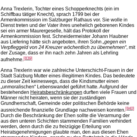
Anna Trexlerin, Tochter eines Schopperknechts (ein im
Schiffbau tätiger Knecht), sprach 1799 bei der
Armenkommission im Salzburger Rathaus vor. Sie wolle in
Dienst treten und der Vater ihres unehelich geborenen Kindes
sei ein armer Maurergeselle, hält das Protokoll der
Armenkommission fest. Schneidermeister Johann Haubner
aus Liefering hätte sich angeboten, ihren Sohn
„gegen ein
Verpfleggeld von 24 Kreuzer wöchentlich zu übernehmen“
, mit
der Zusage, dass er ihn nach zehn Jahren als Lehrling
[839]
aufnehme.
Anna Trexlerin war wie zahlreiche Unterschicht-Frauen in der
Stadt Salzburg Mutter eines illegitimen Kindes. Das bedeutete
zu dieser Zeit keineswegs, dass die Kindsmutter einen
„unmoralischen“ Lebenswandel geführt hatte. Aufgrund der
bestehenden
Heiratsbeschränkungen
durften viele Frauen und
Männer nicht heiraten, wenn sie der zuständigen
Grundherrschaft, Gemeinde oder politischen Behörde keine
[840]
ausreichende finanzielle Grundlage nachweisen konnten.
Durch die Beschränkung der Ehen sollte die Verarmung der
aus den unteren Schichten stammenden Familien verhindert
werden, denn durch die zu freizügige Erteilung von
Heiratsgenehmigungen glaubte man, den aus diesen Ehen