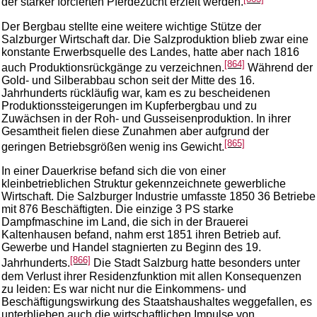
der stärker forcierten Pferdezucht erzielt werden.
Der Bergbau stellte eine weitere wichtige Stütze der
Salzburger Wirtschaft dar. Die Salzproduktion blieb zwar eine
konstante Erwerbsquelle des Landes, hatte aber nach 1816
[864]
auch Produktionsrückgänge zu verzeichnen.
Während der
Gold- und Silberabbau schon seit der Mitte des 16.
Jahrhunderts rückläufig war, kam es zu bescheidenen
Produktionssteigerungen im Kupferbergbau und zu
Zuwächsen in der Roh- und Gusseisenproduktion. In ihrer
Gesamtheit fielen diese Zunahmen aber aufgrund der
[865]
geringen Betriebsgrößen wenig ins Gewicht.
In einer Dauerkrise befand sich die von einer
kleinbetrieblichen Struktur gekennzeichnete gewerbliche
Wirtschaft. Die Salzburger Industrie umfasste 1850 36 Betriebe
mit 876 Beschäftigten. Die einzige 3 PS starke
Dampfmaschine im Land, die sich in der Brauerei
Kaltenhausen befand, nahm erst 1851 ihren Betrieb auf.
Gewerbe und Handel stagnierten zu Beginn des 19.
[866]
Jahrhunderts.
Die Stadt Salzburg hatte besonders unter
dem Verlust ihrer Residenzfunktion mit allen Konsequenzen
zu leiden: Es war nicht nur die Einkommens- und
Beschäftigungswirkung des Staatshaushaltes weggefallen, es
unterblieben auch die wirtschaftlichen Impulse von