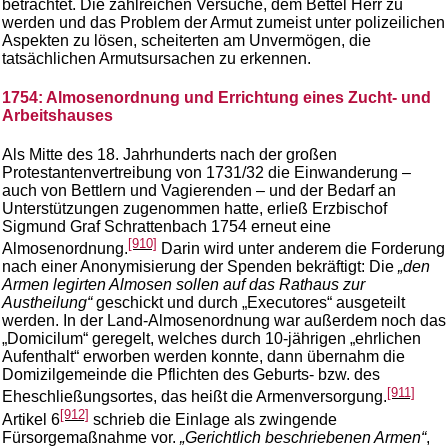
betrachtet. Die zahlreichen Versuche, dem Bettel Herr zu
werden und das Problem der Armut zumeist unter polizeilichen
Aspekten zu lösen, scheiterten am Unvermögen, die
tatsächlichen Armutsursachen zu erkennen.
1754: Almosenordnung und Errichtung eines Zucht- und
Arbeitshauses
Als Mitte des 18. Jahrhunderts nach der großen
Protestantenvertreibung von 1731/32 die Einwanderung –
auch von Bettlern und Vagierenden – und der Bedarf an
Unterstützungen zugenommen hatte, erließ Erzbischof
Sigmund Graf Schrattenbach 1754 erneut eine
[910]
Almosenordnung.
Darin wird unter anderem die Forderung
nach einer Anonymisierung der Spenden bekräftigt: Die
„den
Armen legirten Almosen sollen auf das Rathaus zur
Austheilung“
geschickt und durch „Executores“ ausgeteilt
werden. In der Land-Almosenordnung war außerdem noch das
„Domicilum“ geregelt, welches durch 10-jährigen „ehrlichen
Aufenthalt“ erworben werden konnte, dann übernahm die
Domizilgemeinde die Pflichten des Geburts- bzw. des
[911]
Eheschließungsortes, das heißt die Armenversorgung.
[912]
Artikel 6
schrieb die Einlage als zwingende
Fürsorgemaßnahme vor.
„Gerichtlich beschriebenen Armen“
,