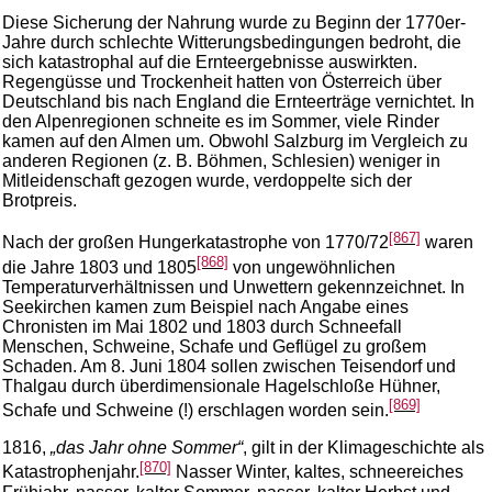
Diese Sicherung der Nahrung wurde zu Beginn der 1770er-
Jahre durch schlechte Witterungsbedingungen bedroht, die
sich katastrophal auf die Ernteergebnisse auswirkten.
Regengüsse und Trockenheit hatten von Österreich über
Deutschland bis nach England die Ernteerträge vernichtet. In
den Alpenregionen schneite es im Sommer, viele Rinder
kamen auf den Almen um. Obwohl Salzburg im Vergleich zu
anderen Regionen (z. B. Böhmen, Schlesien) weniger in
Mitleidenschaft gezogen wurde, verdoppelte sich der
Brotpreis.
[867]
Nach der großen Hungerkatastrophe von 1770/72
waren
[868]
die Jahre 1803 und 1805
von ungewöhnlichen
Temperaturverhältnissen und Unwettern gekennzeichnet. In
Seekirchen kamen zum Beispiel nach Angabe eines
Chronisten im Mai 1802 und 1803 durch Schneefall
Menschen, Schweine, Schafe und Geflügel zu großem
Schaden. Am 8. Juni 1804 sollen zwischen Teisendorf und
Thalgau durch überdimensionale Hagelschloße Hühner,
[869]
Schafe und Schweine (!) erschlagen worden sein.
1816,
„das Jahr ohne Sommer“
, gilt in der Klimageschichte als
[870]
Katastrophenjahr.
Nasser Winter, kaltes, schneereiches