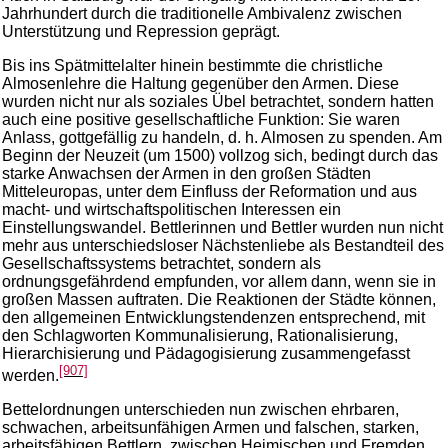
Jahrhundert durch die traditionelle Ambivalenz zwischen
Unterstützung und Repression geprägt.
Bis ins Spätmittelalter hinein bestimmte die christliche
Almosenlehre die Haltung gegenüber den Armen. Diese
wurden nicht nur als soziales Übel betrachtet, sondern hatten
auch eine positive gesellschaftliche Funktion: Sie waren
Anlass, gottgefällig zu handeln, d. h. Almosen zu spenden. Am
Beginn der Neuzeit (um 1500) vollzog sich, bedingt durch das
starke Anwachsen der Armen in den großen Städten
Mitteleuropas, unter dem Einfluss der Reformation und aus
macht- und wirtschaftspolitischen Interessen ein
Einstellungswandel. Bettlerinnen und Bettler wurden nun nicht
mehr aus unterschiedsloser Nächstenliebe als Bestandteil des
Gesellschaftssystems betrachtet, sondern als
ordnungsgefährdend empfunden, vor allem dann, wenn sie in
großen Massen auftraten. Die Reaktionen der Städte können,
den allgemeinen Entwicklungstendenzen entsprechend, mit
den Schlagworten Kommunalisierung, Rationalisierung,
Hierarchisierung und Pädagogisierung zusammengefasst
[907]
werden.
Bettelordnungen unterschieden nun zwischen ehrbaren,
schwachen, arbeitsunfähigen Armen und falschen, starken,
arbeitsfähigen Bettlern, zwischen Heimischen und Fremden,