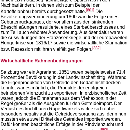
Nachbarländern, in denen sich zum Beispiel der
[861]
Kartoffelanbau bereits durchgesetzt hatte.
Die
Bevölkerungsverminderung um 1800 war die Folge eines
Geburtenrückganges, der vor allem aus den sinkenden
Eheschließungen resultierte, eines Sterbeüberschusses und
zum Teil auch erhöhter Abwanderung. Auslöser dafür waren
die Auswirkungen der Franzosenkriege und der europaweiten
Hungerkrise von 1816/17 sowie die wirtschaftliche Stagnation
[862]
bzw. Rezession mit ihren vielfältigen Folgen.
Wirtschaftliche Rahmenbedingungen
Salzburg war ein Agrarland. 1851 waren beispielsweise 71,4
Prozent der Bevölkerung in der Landwirtschaft tätig. Während
die Eigenproduktion von Getreide den Bedarf nicht decken
konnte, war es möglich, die Produkte der erfolgreich
betriebenen Viehzucht zu exportieren. In erzbischöflicher Zeit
waren jedoch die Einnahmen aus dem Viehexport in der
Regel größer als die Ausgaben für den Getreideimport. Der
Verlust des fruchtbaren Rupertiwinkels wirkte sich daher
besonders negativ auf die Getreideversorgung aus, denn nun
mussten etwa zwei Drittel des Getreides importiert werden.
Dafür konnten beachtliche Erfolge in der Rindviehzucht und
[863]