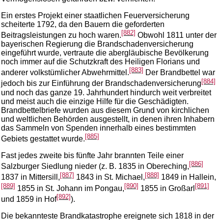
Ein erstes Projekt einer staatlichen Feuerversicherung
scheiterte 1792, da den Bauern die geforderten
[882]
Beitragsleistungen zu hoch waren.
Obwohl 1811 unter der
bayerischen Regierung die Brandschadenversicherung
eingeführt wurde, vertraute die abergläubische Bevölkerung
noch immer auf die Schutzkraft des Heiligen Florians und
[883]
anderer volkstümlicher Abwehrmittel.
Der Brandbettel war
[884]
jedoch bis zur Einführung der Brandschadenversicherung
und noch das ganze 19. Jahrhundert hindurch weit verbreitet
und meist auch die einzige Hilfe für die Geschädigten.
Brandbettelbriefe wurden aus diesem Grund von kirchlichen
und weltlichen Behörden ausgestellt, in denen ihren Inhabern
das Sammeln von Spenden innerhalb eines bestimmten
[885]
Gebiets gestattet wurde.
Fast jedes zweite bis fünfte Jahr brannten Teile einer
[886]
Salzburger Siedlung nieder (z. B. 1835 in Obereching,
[887]
[888]
1837 in Mittersill,
1843 in St. Michael,
1849 in Hallein,
[889]
[890]
[891]
1855 in St. Johann im Pongau,
1855 in Großarl
[892]
und 1859 in Hof
).
Die bekannteste Brandkatastrophe ereignete sich 1818 in der