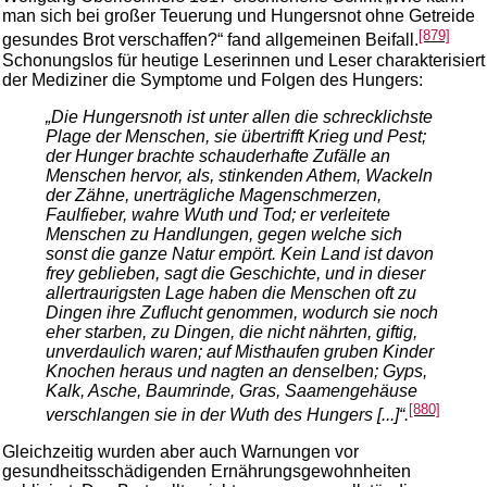
man sich bei großer Teuerung und Hungersnot ohne Getreide
[879]
gesundes Brot verschaffen?“ fand allgemeinen Beifall.
Schonungslos für heutige Leserinnen und Leser charakterisiert
der Mediziner die Symptome und Folgen des Hungers:
„Die Hungersnoth ist unter allen die schrecklichste
Plage der Menschen, sie übertrifft Krieg und Pest;
der Hunger brachte schauderhafte Zufälle an
Menschen hervor, als, stinkenden Athem, Wackeln
der Zähne, unerträgliche Magenschmerzen,
Faulfieber, wahre Wuth und Tod; er verleitete
Menschen zu Handlungen, gegen welche sich
sonst die ganze Natur empört. Kein Land ist davon
frey geblieben, sagt die Geschichte, und in dieser
allertraurigsten Lage haben die Menschen oft zu
Dingen ihre Zuflucht genommen, wodurch sie noch
eher starben, zu Dingen, die nicht nährten, giftig,
unverdaulich waren; auf Misthaufen gruben Kinder
Knochen heraus und nagten an denselben; Gyps,
Kalk, Asche, Baumrinde, Gras, Saamengehäuse
[880]
verschlangen sie in der Wuth des Hungers [...]“.
Gleichzeitig wurden aber auch Warnungen vor
gesundheitsschädigenden Ernährungsgewohnheiten