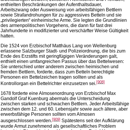
enthielten Beschränkungen der Aufenthaltsdauer,
Arbeitszwang oder Ausweisung von arbeitsfähigen Bettlern
sowie Strafandrohungen für zu aggressives Betteln und sie
„privilegierten“ einheimische Arme. Sie legten die Grundlinien
des armenpolitischen Vorgehens, die dann für fast drei
Jahrhunderte in modifizierter und verschärfter Weise Gültigkeit
hatten.
Die 1524 von Erzbischof Matthäus Lang von Wellenburg
erlassene Salzburger Stadt- und Polizeiordnung, die bis zum
Ende des Erzstifts mit geringfügigen Veränderungen galt,
enthielt einen umfangreichen Passus über das Bettelwesen:
Sie unterschied unter anderem zwischen heimischen und
fremden Bettlern, forderte, dass zum Betteln berechtigte
Personen ein Bettelzeichen tragen sollten und als
[908]
Kontrollorgan ein Bettelrichter einzusetzen sei.
1678 forderte eine Almosenordnung von Erzbischof Max
Gandolf Graf Kuenburg abermals die Unterscheidung
zwischen starken und schwachen Bettlern. Jeder Arbeitsfähige
zwischen dem 12. und 60. Lebensjahr sowie auch ältere, aber
erwerbsfähige Personen sollten vom Almosen
[909]
ausgeschlossen werden.
Spätestens seit der Aufklärung
wurde Armut zunehmend als gesellschaftliches Problem