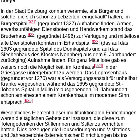
Bürger.
In der Stadt Salzburg konnten verarmte, alte Bürger und
solche, die sich schon zu Lebzeiten „eingekauft“ hatten, im
[921]
Bürgerspital
(gegründet 1327) Aufnahme finden. Armen,
erwerbsunfähigen Dienstboten und Handwerkern stand das
[922]
Bruderhaus
(gegründet 1496) zur Verfügung und mittellose
[923]
alte Dienstboten konnten im Erhardspital
(das auf das
1603 gegründete Spital des Domkapitels und auf das
Siechenhaus des Klosters Nonnberg aus dem 9. Jahrhundert
zurückging) Aufnahme finden. Für ganz Mittellose gab es
[924]
weiters noch die Möglichkeit, im Kronhaus
in der
Griesgasse untergebracht zu werden. Das Leprosenhaus
(gegründet vor 1270) war als Versorgungsanstalt für unheilbar
Kranke vorgesehen, während das 1695 gegründete St.-
Johanns-Spital in Mülln im ausgehenden 18. Jahrhundert
schon am ehesten einem Krankenhaus im modernen Sinn
[925]
entsprach.
Wesentliches Element dieser multifunktionalen Einrichtungen
waren die täglichen Gebete der Insassen, die diese zum
Totengedenken der Stifterinnen und Stifter zu verrichten
hatten. Dies bezeugen die Hausordnungen und Visitations-
und Jahresberichte österreichischer Einrichtungen bis ins