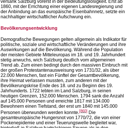
versank Salzburg vorerst in der Bedeutungslosigkeit. Erst ab
1860, mit der Errichtung einer eigenen Landesregierung und
der Anbindung an das europäische Eisenbahnnetz, setzte ein
nachhaltiger wirtschaftlicher Aufschwung ein.
Bevölkerungsentwicklung
Demografische Bewegungen gelten allgemein als Indikator für
politische, soziale und wirtschaftliche Veränderungen und ihre
Auswirkungen auf die Bevölkerung. Während die Population
der meisten Gebiete Mitteleuropas im 18. und 19. Jahrhundert
stetig anwuchs, wich Salzburg deutlich vom allgemeinen
Trend ab. Zum einen bedingt durch den massiven Einbruch mit
der großen Protestantenausweisung von 1731/32, als über
22.000 Menschen, fast ein Fünftel der Gesamtbevölkerung,
ihre Heimat verlassen mussten, zum anderen mit der
Bevölkerungskrise Ende des 18. und zu Beginn des 19.
Jahrhunderts. 1722 lebten im Land Salzburg, in seinen
heutigen Grenzen, 152.000 Menschen. 1794 sank die Anzahl
auf 145.000 Personen und erreichte 1817 mit 134.000
Bewohnern einen Tiefstand, der erst um 1840 mit 145.000
[860]
Personen überwunden werden konnte.
Die
gesamteuropäische Hungersnot von 1770/72, die von einer
Pockenepidemie und einer Teuerungswelle begleitet war,
hinterließ in Salzbug hartnäckigere Spuren als in den