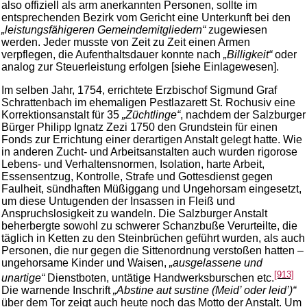
also offiziell als arm anerkannten Personen, sollte im
entsprechenden Bezirk vom Gericht eine Unterkunft bei den
„leistungsfähigeren Gemeindemitgliedern“
zugewiesen
werden. Jeder musste von Zeit zu Zeit einen Armen
verpflegen, die Aufenthaltsdauer konnte nach
„Billigkeit“
oder
analog zur Steuerleistung erfolgen [siehe Einlagewesen].
Im selben Jahr, 1754, errichtete Erzbischof Sigmund Graf
Schrattenbach im ehemaligen Pestlazarett St. Rochusiv eine
Korrektionsanstalt für 35
„Züchtlinge“
, nachdem der Salzburger
Bürger Philipp Ignatz Zezi 1750 den Grundstein für einen
Fonds zur Errichtung einer derartigen Anstalt gelegt hatte. Wie
in anderen Zucht- und Arbeitsanstalten auch wurden rigorose
Lebens- und Verhaltensnormen, Isolation, harte Arbeit,
Essensentzug, Kontrolle, Strafe und Gottesdienst gegen
Faulheit, sündhaften Müßiggang und Ungehorsam eingesetzt,
um diese Untugenden der Insassen in Fleiß und
Anspruchslosigkeit zu wandeln. Die Salzburger Anstalt
beherbergte sowohl zu schwerer Schanzbuße Verurteilte, die
täglich in Ketten zu den Steinbrüchen geführt wurden, als auch
Personen, die nur gegen die Sittenordnung verstoßen hatten –
ungehorsame Kinder und Waisen,
„ausgelassene und
[913]
unartige“
Dienstboten, untätige Handwerksburschen etc.
Die warnende Inschrift
„Abstine aut sustine (Meid’ oder leid’)“
über dem Tor zeigt auch heute noch das Motto der Anstalt. Um