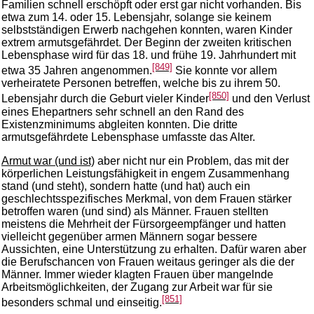
Familien schnell erschöpft oder erst gar nicht vorhanden. Bis
etwa zum 14. oder 15. Lebensjahr, solange sie keinem
selbstständigen Erwerb nachgehen konnten, waren Kinder
extrem armutsgefährdet. Der Beginn der zweiten kritischen
Lebensphase wird für das 18. und frühe 19. Jahrhundert mit
[849]
etwa 35 Jahren angenommen.
Sie konnte vor allem
verheiratete Personen betreffen, welche bis zu ihrem 50.
[850]
Lebensjahr durch die Geburt vieler Kinder
und den Verlust
eines Ehepartners sehr schnell an den Rand des
Existenzminimums abgleiten konnten. Die dritte
armutsgefährdete Lebensphase umfasste das Alter.
Armut war (und ist)
aber nicht nur ein Problem, das mit der
körperlichen Leistungsfähigkeit in engem Zusammenhang
stand (und steht), sondern hatte (und hat) auch ein
geschlechtsspezifisches Merkmal, von dem Frauen stärker
betroffen waren (und sind) als Männer. Frauen stellten
meistens die Mehrheit der Fürsorgeempfänger und hatten
vielleicht gegenüber armen Männern sogar bessere
Aussichten, eine Unterstützung zu erhalten. Dafür waren aber
die Berufschancen von Frauen weitaus geringer als die der
Männer. Immer wieder klagten Frauen über mangelnde
Arbeitsmöglichkeiten, der Zugang zur Arbeit war für sie
[851]
besonders schmal und einseitig.