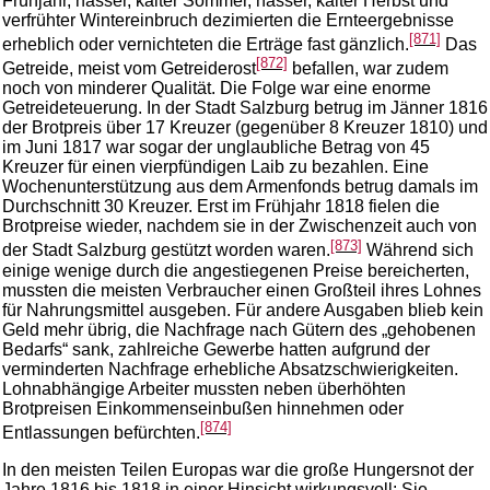
Frühjahr, nasser, kalter Sommer, nasser, kalter Herbst und
verfrühter Wintereinbruch dezimierten die Ernteergebnisse
[871]
erheblich oder vernichteten die Erträge fast gänzlich.
Das
[872]
Getreide, meist vom Getreiderost
befallen, war zudem
noch von minderer Qualität. Die Folge war eine enorme
Getreideteuerung. In der Stadt Salzburg betrug im Jänner 1816
der Brotpreis über 17 Kreuzer (gegenüber 8 Kreuzer 1810) und
im Juni 1817 war sogar der unglaubliche Betrag von 45
Kreuzer für einen vierpfündigen Laib zu bezahlen. Eine
Wochenunterstützung aus dem Armenfonds betrug damals im
Durchschnitt 30 Kreuzer. Erst im Frühjahr 1818 fielen die
Brotpreise wieder, nachdem sie in der Zwischenzeit auch von
[873]
der Stadt Salzburg gestützt worden waren.
Während sich
einige wenige durch die angestiegenen Preise bereicherten,
mussten die meisten Verbraucher einen Großteil ihres Lohnes
für Nahrungsmittel ausgeben. Für andere Ausgaben blieb kein
Geld mehr übrig, die Nachfrage nach Gütern des „gehobenen
Bedarfs“ sank, zahlreiche Gewerbe hatten aufgrund der
verminderten Nachfrage erhebliche Absatzschwierigkeiten.
Lohnabhängige Arbeiter mussten neben überhöhten
Brotpreisen Einkommenseinbußen hinnehmen oder
[874]
Entlassungen befürchten.
In den meisten Teilen Europas war die große Hungersnot der
Jahre 1816 bis 1818 in einer Hinsicht wirkungsvoll: Sie