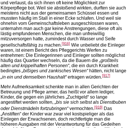
und verlaust, da sich ihnen oft keine Möglichkeit zur
Körperpflege bot. Weil sie abstoßend wirkten, durften sie auch
meistens nicht aus der gemeinsamen Schüssel essen und
mussten häufig im Stall in einer Ecke schlafen. Und weil sie
ohnehin vom Gemeinschaftsleben ausgeschlossen waren,
unternahm man auch gar keine Anstrengungen, diese oft als
lästig empfundenen Menschen, die man unfreiwillig
mitzuversorgen hatte, zumindest durch Wasser und Seife
[916]
gesellschaftsfähig zu machen.
Wie unbeliebt die Einleger
waren, ist einem Bericht des Pfleggerichts Werfen zu
entnehmen: Die Einlegerinnen und Einleger sollten möglichst
häufig das Quartier wechseln, da die Bauern die
„großteils
alten und krippelhaften Personen“
, die ein durch Krankheit
bedingtes
„bißiges und zankisches Wesen“
hätten, nicht lange
[917]
„in ein und demselben Haushalt“
ertragen würden.
Mehr Aufmerksamkeit schenkte man in allen Gerichten der
Betreuung und Pflege armer, das heißt vor allem lediger,
Kinder, die gegen ein jährliches „Zuchtgeld“ so lange
angestiftet werden sollten,
„bis sie sich selbst als Dienstbuben
[918]
oder Dienstmädeln fortzubringen“
vermochten.
Das
„Anstiften“ der Kinder war zwar viel kostspieliger als das
Einlegen der Erwachsenen, doch rechtfertigte man die
höheren Ausgaben mit der Verantwortung für das Gedeihen