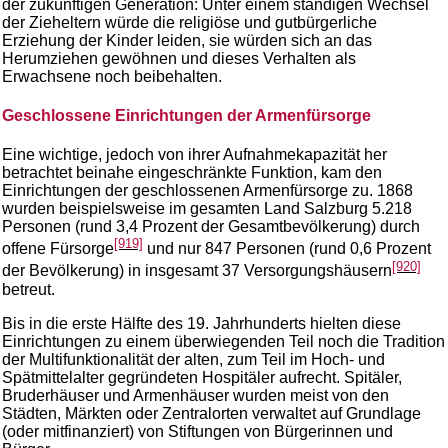
der zukünftigen Generation: Unter einem ständigen Wechsel
der Zieheltern würde die religiöse und gutbürgerliche
Erziehung der Kinder leiden, sie würden sich an das
Herumziehen gewöhnen und dieses Verhalten als
Erwachsene noch beibehalten.
Geschlossene Einrichtungen der Armenfürsorge
Eine wichtige, jedoch von ihrer Aufnahmekapazität her
betrachtet beinahe eingeschränkte Funktion, kam den
Einrichtungen der geschlossenen Armenfürsorge zu. 1868
wurden beispielsweise im gesamten Land Salzburg 5.218
Personen (rund 3,4 Prozent der Gesamtbevölkerung) durch
[919]
offene Fürsorge
und nur 847 Personen (rund 0,6 Prozent
[920]
der Bevölkerung) in insgesamt 37 Versorgungshäusern
betreut.
Bis in die erste Hälfte des 19. Jahrhunderts hielten diese
Einrichtungen zu einem überwiegenden Teil noch die Tradition
der Multifunktionalität der alten, zum Teil im Hoch- und
Spätmittelalter gegründeten Hospitäler aufrecht. Spitäler,
Bruderhäuser und Armenhäuser wurden meist von den
Städten, Märkten oder Zentralorten verwaltet auf Grundlage
(oder mitfinanziert) von Stiftungen von Bürgerinnen und