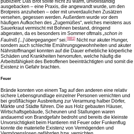
publiziert: Das Brot sollte nicht zu warm, unvollständig
ausgebacken – eine Praxis, die angewandt wurde, um den
Brotpreis anzuheben – oder mit unverdaulichen Zusätzen
versehen, gegessen werden. Außerdem wurde vor dem
häufigen Aufkochen des „Zugemüßes“, welches meistens aus
Sauerkraut vermischt mit Bohnen bestand, dringend
abgeraten, da es besonders im Sommer oftmals
„schon in
[881]
Faulniß [...] übergegangen“
sei.
Nicht nur akuter Hunger,
sondern auch schlechte Ernährungsgewohnheiten und akuter
Nährstoffmangel konnten auf die Dauer erhebliche körperliche
Schäden und Krankheiten hervorrufen, welche häufig die
Arbeitsfähigkeit des Betroffenen beeinträchtigten und somit die
Existenz in Gefahr brachten.
Feuer
Brände konnten von einem Tag auf den anderen eine relativ
sichere Lebensgrundlage einzelner Personen vernichten und
bei großflächiger Ausbreitung zur Verarmung halber Dörfer,
Märkte und Städte führen. Die aus Holz gebauten Häuser,
Wirtschaftsgebäude, Scheunen und Stallungen waren
andauernd von Brandgefahr bedroht und bereits die kleinste
Unvorsichtigkeit beim Hantieren mit Feuer oder Funkenflug
konnte die materielle Existenz von Vermögenden und
Vermögenslosen gefährden bzw. vernichten.