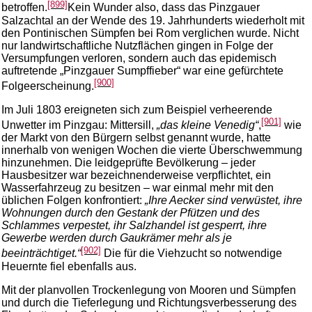
[899]
betroffen.
Kein Wunder also, dass das Pinzgauer
Salzachtal an der Wende des 19. Jahrhunderts wiederholt mit
den Pontinischen Sümpfen bei Rom verglichen wurde. Nicht
nur landwirtschaftliche Nutzflächen gingen in Folge der
Versumpfungen verloren, sondern auch das epidemisch
auftretende „Pinzgauer Sumpffieber“ war eine gefürchtete
[900]
Folgeerscheinung.
Im Juli 1803 ereigneten sich zum Beispiel verheerende
[901]
Unwetter im Pinzgau: Mittersill,
„das kleine Venedig“
,
wie
der Markt von den Bürgern selbst genannt wurde, hatte
innerhalb von wenigen Wochen die vierte Überschwemmung
hinzunehmen. Die leidgeprüfte Bevölkerung – jeder
Hausbesitzer war bezeichnenderweise verpflichtet, ein
Wasserfahrzeug zu besitzen – war einmal mehr mit den
üblichen Folgen konfrontiert:
„Ihre Aecker sind verwüstet, ihre
Wohnungen durch den Gestank der Pfützen und des
Schlammes verpestet, ihr Salzhandel ist gesperrt, ihre
Gewerbe werden durch Gaukrämer mehr als je
[902]
beeinträchtiget.“
Die für die Viehzucht so notwendige
Heuernte fiel ebenfalls aus.
Mit der planvollen Trockenlegung von Mooren und Sümpfen
und durch die Tieferlegung und Richtungsverbesserung des