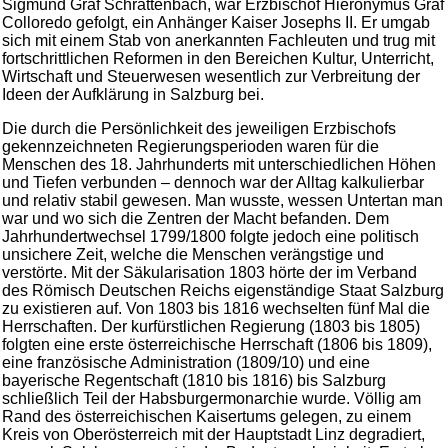
Sigmund Graf Schrattenbach, war Erzbischof Hieronymus Graf
Colloredo gefolgt, ein Anhänger Kaiser Josephs II. Er umgab
sich mit einem Stab von anerkannten Fachleuten und trug mit
fortschrittlichen Reformen in den Bereichen Kultur, Unterricht,
Wirtschaft und Steuerwesen wesentlich zur Verbreitung der
Ideen der Aufklärung in Salzburg bei.
Die durch die Persönlichkeit des jeweiligen Erzbischofs
gekennzeichneten Regierungsperioden waren für die
Menschen des 18. Jahrhunderts mit unterschiedlichen Höhen
und Tiefen verbunden – dennoch war der Alltag kalkulierbar
und relativ stabil gewesen. Man wusste, wessen Untertan man
war und wo sich die Zentren der Macht befanden. Dem
Jahrhundertwechsel 1799/1800 folgte jedoch eine politisch
unsichere Zeit, welche die Menschen verängstige und
verstörte. Mit der Säkularisation 1803 hörte der im Verband
des Römisch Deutschen Reichs eigenständige Staat Salzburg
zu existieren auf. Von 1803 bis 1816 wechselten fünf Mal die
Herrschaften. Der kurfürstlichen Regierung (1803 bis 1805)
folgten eine erste österreichische Herrschaft (1806 bis 1809),
eine französische Administration (1809/10) und eine
bayerische Regentschaft (1810 bis 1816) bis Salzburg
schließlich Teil der Habsburgermonarchie wurde. Völlig am
Rand des österreichischen Kaisertums gelegen, zu einem
Kreis von Oberösterreich mit der Hauptstadt Linz degradiert,