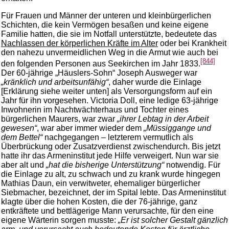
Für Frauen und Männer der unteren und kleinbürgerlichen
Schichten, die kein Vermögen besaßen und keine eigene
Familie hatten, die sie im Notfall unterstützte, bedeutete das
Nachlassen der körperlichen Kräfte im Alter
oder bei Krankheit
den nahezu unvermeidlichen Weg in die Armut wie auch bei
[844]
den folgenden Personen aus Seekirchen im Jahr 1833.
Der 60-jährige „Häuslers-Sohn“ Joseph Ausweger war
„kränklich und arbeitsunfähig“
, daher wurde die Einlage
[Erklärung siehe weiter unten] als Versorgungsform auf ein
Jahr für ihn vorgesehen. Victoria Doll, eine ledige 63-jährige
Inwohnerin im Nachtwächterhaus und Tochter eines
bürgerlichen Maurers, war zwar
„ihrer Lebtag in der Arbeit
gewesen“
, war aber immer wieder dem
„Müssiggange und
dem Bettel“
nachgegangen – letzterem vermutlich als
Überbrückung oder Zusatzverdienst zwischendurch. Bis jetzt
hatte ihr das Armeninstitut jede Hilfe verweigert. Nun war sie
aber alt und
„hat die bisherige Unterstützung“
notwendig. Für
die Einlage zu alt, zu schwach und zu krank wurde hingegen
Mathias Daun, ein verwitweter, ehemaliger bürgerlicher
Siebmacher, bezeichnet, der im Spital lebte. Das Armeninstitut
klagte über die hohen Kosten, die der 76-jährige, ganz
entkräftete und bettlägerige Mann verursachte, für den eine
eigene Wärterin sorgen musste:
„Er ist solcher Gestalt gänzlich