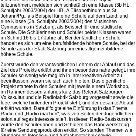
teilzunehmen, meldeten sich schließlich eine Klasse (3b HL,
Schuljahr 2003/2004) der HBLA Elisabethinum aus St.
Johann/Pg., als Beispiel für eine Schule auf dem Land, und
eine Klasse (3a, Schuljahr 2003/2004) des Musischen
Gymnasiums in Salzburg, als Beispiel für eine städtische
Schule. Die Schülerinnen und Schüler beider Klassen waren
im Schnitt 16 bis 17 Jahre alt. Bei der ländlichen Schule
handelt es sich um eine berufsbildende höhere Schule, bei der
Schule aus der Stadt Salzburg um eine allgemeinbildene
höhere Schule.
Zuerst wurde den verantwortlichen Lehrern der Ablauf und das
Ziel des Projekts erklärt und ihnen besonders nahe gelegt, ihre
Schüler so wenig wie möglich in ihrer kreativen Arbeit zu
beeinflussen, woran sie sich auch hielten. Das eigentliche
Projekt startete in den Schulen mit jeweils einem Workshop,
im Rahmen dessen anfangs kurz das Referat Salzburger
Volkskultur und die Radiofabrik Salzburg vorgestellt sowie die
Idee, welche hinter dem Projekt steht, und der gesamte Ablauf
erklärt wurden. Darauf folgte eine Einführung in das Thema
Radio und „Radio machen“, was von Seiten der Jugendlichen
sofort auf reges Interesse stieß. In diesen Radio-Basiskursen
wurde den Schülerinnen und Schülern das Handwerkszeug
für eine Sendungsproduktion erklärt. So standen Themen wie
Stundenuhr, Interview- und Aufnahmetechnik sowie