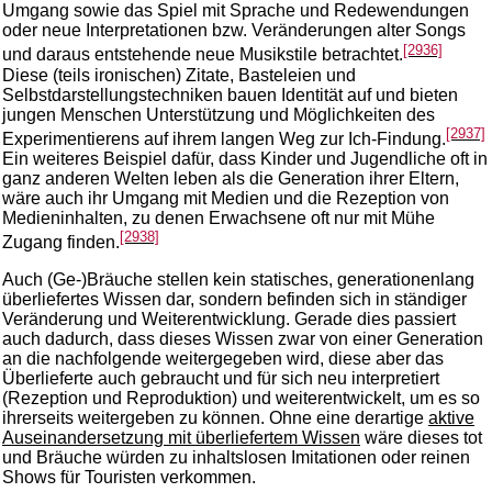
Umgang sowie das Spiel mit Sprache und Redewendungen
oder neue Interpretationen bzw. Veränderungen alter Songs
[2936]
und daraus entstehende neue Musikstile betrachtet.
Diese (teils ironischen) Zitate, Basteleien und
Selbstdarstellungstechniken bauen Identität auf und bieten
jungen Menschen Unterstützung und Möglichkeiten des
[2937]
Experimentierens auf ihrem langen Weg zur Ich-Findung.
Ein weiteres Beispiel dafür, dass Kinder und Jugendliche oft in
ganz anderen Welten leben als die Generation ihrer Eltern,
wäre auch ihr Umgang mit Medien und die Rezeption von
Medieninhalten, zu denen Erwachsene oft nur mit Mühe
[2938]
Zugang finden.
Auch (Ge-)Bräuche stellen kein statisches, generationenlang
überliefertes Wissen dar, sondern befinden sich in ständiger
Veränderung und Weiterentwicklung. Gerade dies passiert
auch dadurch, dass dieses Wissen zwar von einer Generation
an die nachfolgende weitergegeben wird, diese aber das
Überlieferte auch gebraucht und für sich neu interpretiert
(Rezeption und Reproduktion) und weiterentwickelt, um es so
ihrerseits weitergeben zu können. Ohne eine derartige
aktive
Auseinandersetzung mit überliefertem Wissen
wäre dieses tot
und Bräuche würden zu inhaltslosen Imitationen oder reinen
Shows für Touristen verkommen.