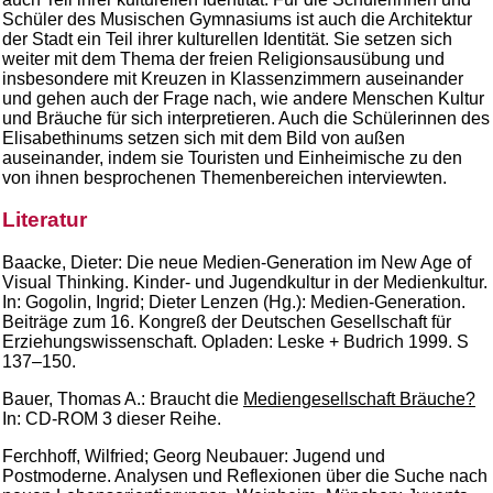
Schüler des Musischen Gymnasiums ist auch die Architektur
der Stadt ein Teil ihrer kulturellen Identität. Sie setzen sich
weiter mit dem Thema der freien Religionsausübung und
insbesondere mit Kreuzen in Klassenzimmern auseinander
und gehen auch der Frage nach, wie andere Menschen Kultur
und Bräuche für sich interpretieren. Auch die Schülerinnen des
Elisabethinums setzen sich mit dem Bild von außen
auseinander, indem sie Touristen und Einheimische zu den
von ihnen besprochenen Themenbereichen interviewten.
Literatur
Baacke, Dieter: Die neue Medien-Generation im New Age of
Visual Thinking. Kinder- und Jugendkultur in der Medienkultur.
In: Gogolin, Ingrid; Dieter Lenzen (Hg.): Medien-Generation.
Beiträge zum 16. Kongreß der Deutschen Gesellschaft für
Erziehungswissenschaft. Opladen: Leske + Budrich 1999. S
137–150.
Bauer, Thomas A.: Braucht die
Mediengesellschaft Bräuche?
In: CD-ROM 3 dieser Reihe.
Ferchhoff, Wilfried; Georg Neubauer: Jugend und
Postmoderne. Analysen und Reflexionen über die Suche nach