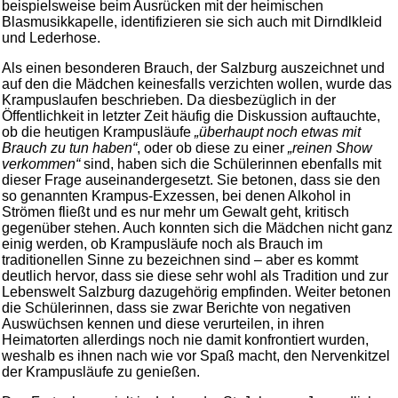
beispielsweise beim Ausrücken mit der heimischen
Blasmusikkapelle, identifizieren sie sich auch mit Dirndlkleid
und Lederhose.
Als einen besonderen Brauch, der Salzburg auszeichnet und
auf den die Mädchen keinesfalls verzichten wollen, wurde das
Krampuslaufen beschrieben. Da diesbezüglich in der
Öffentlichkeit in letzter Zeit häufig die Diskussion auftauchte,
ob die heutigen Krampusläufe
„überhaupt noch etwas mit
Brauch zu tun haben“
, oder ob diese zu einer
„reinen Show
verkommen“
sind, haben sich die Schülerinnen ebenfalls mit
dieser Frage auseinandergesetzt. Sie betonen, dass sie den
so genannten Krampus-Exzessen, bei denen Alkohol in
Strömen fließt und es nur mehr um Gewalt geht, kritisch
gegenüber stehen. Auch konnten sich die Mädchen nicht ganz
einig werden, ob Krampusläufe noch als Brauch im
traditionellen Sinne zu bezeichnen sind – aber es kommt
deutlich hervor, dass sie diese sehr wohl als Tradition und zur
Lebenswelt Salzburg dazugehörig empfinden. Weiter betonen
die Schülerinnen, dass sie zwar Berichte von negativen
Auswüchsen kennen und diese verurteilen, in ihren
Heimatorten allerdings noch nie damit konfrontiert wurden,
weshalb es ihnen nach wie vor Spaß macht, den Nervenkitzel
der Krampusläufe zu genießen.