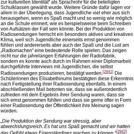
zur kulturellen Identität“ als Sprachrohr für die beteiligten
Schulklassen gewählt wurde. Weitere Gründe dafür lagen vor
allem in der Überlegung, dass Jugendliche viel eher aus sich
herausgehen, wenn es Spaß macht und so wenig wie möglich
an die Schule erinnert, wie es beispielsweise beim Schreiben
von Aufsätzen der Fall sein könnte. Bei der Produktion von
Radiosendungen herrscht ein besonders aktives und kreatives
Klima, weil sich Jugendliche einerseits ernst genommen
fühlen und andererseits aber auch der Spaß und die Lust am
„Radiomachen“ eine bedeutende Rolle spielen. Das zeigen
nicht nur die jahrelangen Erfahrungen der Radiofabrik,
sondern es konnte auch durch im Rahmen einer Diplomarbeit
durchgeführte Interviews mit Jugendlichen, die selbst
[2941]
Radiosendungen produzieren, bestätigt werden.
Die
Schülerinnen des Elisabethinums bestätigten diese Erkenntnis
nach Fertigstellung ihrer Radiosendung ebenfalls. In einem
abschließenden Mail betonten sie, dass sie außerordentlich
zufrieden mit dem Ergebnis ihrer Sendung waren, dass sie
sich ernst genommen fühlten und dass sie gerne öfter in Form
einer Radiosendung der Öffentlichkeit ihre Meinung sagen
würden.
„Die Produktion der Sendung war stressig, aber
abwechslungsreich. Es hat uns Spaß gemacht und wir hatten
[2942]
das Gefühl etwas Eigenständiges machen zu können.“