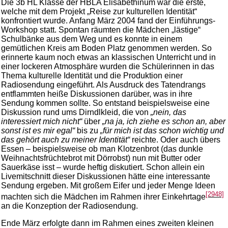
Die 3b HL Klasse der HBLA Elisabethinum war die erste,
welche mit dem Projekt „Reise zur kulturellen Identität“
konfrontiert wurde. Anfang März 2004 fand der Einführungs-
Workshop statt. Spontan räumten die Mädchen „lästige“
Schulbänke aus dem Weg und es konnte in einem
gemütlichen Kreis am Boden Platz genommen werden. So
erinnerte kaum noch etwas an klassischen Unterricht und in
einer lockeren Atmosphäre wurden die Schülerinnen in das
Thema kulturelle Identität und die Produktion einer
Radiosendung eingeführt. Als Ausdruck des Tatendrangs
entflammten heiße Diskussionen darüber, was in ihre
Sendung kommen sollte. So entstand beispielsweise eine
Diskussion rund ums Dirndlkleid, die von
„nein, das
interessiert mich nicht“
über
„na ja, ich ziehe es schon an, aber
sonst ist es mir egal“
bis zu
„für mich ist das schon wichtig und
das gehört auch zu meiner Identität“
reichte. Oder auch übers
Essen – beispielsweise ob man Klotzenbrot (das dunkle
Weihnachtsfrüchtebrot mit Dörrobst) nun mit Butter oder
Sauerkäse isst – wurde heftig diskutiert. Schon allein ein
Livemitschnitt dieser Diskussionen hätte eine interessante
Sendung ergeben. Mit großem Eifer und jeder Menge Ideen
[2948]
machten sich die Mädchen im Rahmen ihrer Einkehrtage
an die Konzeption der Radiosendung.
Ende März erfolgte dann im Rahmen eines zweiten kleinen