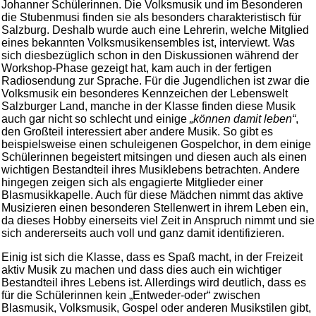
Johanner Schülerinnen. Die Volksmusik und im Besonderen
die Stubenmusi finden sie als besonders charakteristisch für
Salzburg. Deshalb wurde auch eine Lehrerin, welche Mitglied
eines bekannten Volksmusikensembles ist, interviewt. Was
sich diesbezüglich schon in den Diskussionen während der
Workshop-Phase gezeigt hat, kam auch in der fertigen
Radiosendung zur Sprache. Für die Jugendlichen ist zwar die
Volksmusik ein besonderes Kennzeichen der Lebenswelt
Salzburger Land, manche in der Klasse finden diese Musik
auch gar nicht so schlecht und einige
„können damit leben“
,
den Großteil interessiert aber andere Musik. So gibt es
beispielsweise einen schuleigenen Gospelchor, in dem einige
Schülerinnen begeistert mitsingen und diesen auch als einen
wichtigen Bestandteil ihres Musiklebens betrachten. Andere
hingegen zeigen sich als engagierte Mitglieder einer
Blasmusikkapelle. Auch für diese Mädchen nimmt das aktive
Musizieren einen besonderen Stellenwert in ihrem Leben ein,
da dieses Hobby einerseits viel Zeit in Anspruch nimmt und sie
sich andererseits auch voll und ganz damit identifizieren.
Einig ist sich die Klasse, dass es Spaß macht, in der Freizeit
aktiv Musik zu machen und dass dies auch ein wichtiger
Bestandteil ihres Lebens ist. Allerdings wird deutlich, dass es
für die Schülerinnen kein „Entweder-oder“ zwischen
Blasmusik, Volksmusik, Gospel oder anderen Musikstilen gibt,