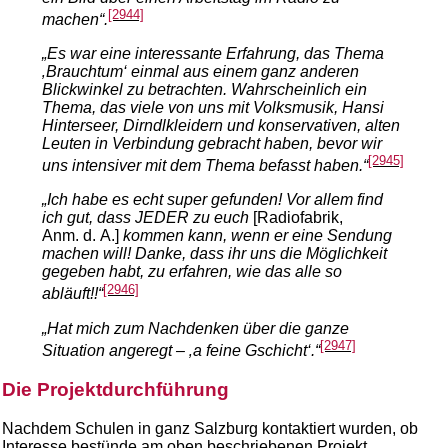
[2944]
machen“.
„Es war eine interessante Erfahrung, das Thema
‚Brauchtum‘ einmal aus einem ganz anderen
Blickwinkel zu betrachten. Wahrscheinlich ein
Thema, das viele von uns mit Volksmusik, Hansi
Hinterseer, Dirndlkleidern und konservativen, alten
Leuten in Verbindung gebracht haben, bevor wir
[2945]
uns intensiver mit dem Thema befasst haben.“
„Ich habe es echt super gefunden! Vor allem find
ich gut, dass JEDER zu euch
[Radiofabrik,
Anm. d. A.]
kommen kann, wenn er eine Sendung
machen will! Danke, dass ihr uns die Möglichkeit
gegeben habt, zu erfahren, wie das alle so
[2946]
abläuft!!“
„Hat mich zum Nachdenken über die ganze
[2947]
Situation angeregt – ‚a feine Gschicht‘.“
Die Projektdurchführung
Nachdem Schulen in ganz Salzburg kontaktiert wurden, ob
Interesse bestünde am oben beschriebenen Projekt