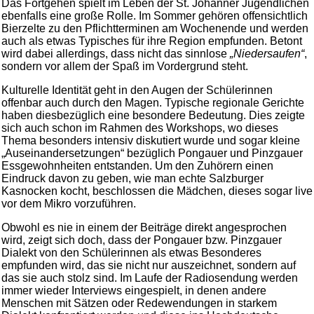
Das Fortgehen spielt im Leben der St. Johanner Jugendlichen
ebenfalls eine große Rolle. Im Sommer gehören offensichtlich
Bierzelte zu den Pflichtterminen am Wochenende und werden
auch als etwas Typisches für ihre Region empfunden. Betont
wird dabei allerdings, dass nicht das sinnlose
„Niedersaufen“
,
sondern vor allem der Spaß im Vordergrund steht.
Kulturelle Identität geht in den Augen der Schülerinnen
offenbar auch durch den Magen. Typische regionale Gerichte
haben diesbezüglich eine besondere Bedeutung. Dies zeigte
sich auch schon im Rahmen des Workshops, wo dieses
Thema besonders intensiv diskutiert wurde und sogar kleine
„Auseinandersetzungen“ bezüglich Pongauer und Pinzgauer
Essgewohnheiten entstanden. Um den Zuhörern einen
Eindruck davon zu geben, wie man echte Salzburger
Kasnocken kocht, beschlossen die Mädchen, dieses sogar live
vor dem Mikro vorzuführen.
Obwohl es nie in einem der Beiträge direkt angesprochen
wird, zeigt sich doch, dass der Pongauer bzw. Pinzgauer
Dialekt von den Schülerinnen als etwas Besonderes
empfunden wird, das sie nicht nur auszeichnet, sondern auf
das sie auch stolz sind. Im Laufe der Radiosendung werden
immer wieder Interviews eingespielt, in denen andere
Menschen mit Sätzen oder Redewendungen in starkem