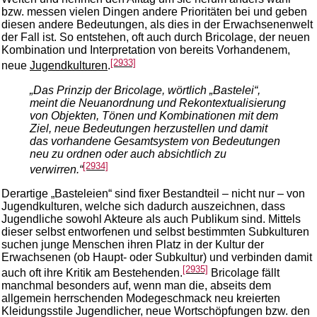
bzw. messen vielen Dingen andere Prioritäten bei und geben
diesen andere Bedeutungen, als dies in der Erwachsenenwelt
der Fall ist. So entstehen, oft auch durch Bricolage, der neuen
Kombination und Interpretation von bereits Vorhandenem,
[2933]
neue
Jugendkulturen
.
„Das Prinzip der Bricolage, wörtlich „Bastelei“,
meint die Neuanordnung und Rekontextualisierung
von Objekten, Tönen und Kombinationen mit dem
Ziel, neue Bedeutungen herzustellen und damit
das vorhandene Gesamtsystem von Bedeutungen
neu zu ordnen oder auch absichtlich zu
[2934]
verwirren.“
Derartige „Basteleien“ sind fixer Bestandteil – nicht nur – von
Jugendkulturen, welche sich dadurch auszeichnen, dass
Jugendliche sowohl Akteure als auch Publikum sind. Mittels
dieser selbst entworfenen und selbst bestimmten Subkulturen
suchen junge Menschen ihren Platz in der Kultur der
Erwachsenen (ob Haupt- oder Subkultur) und verbinden damit
[2935]
auch oft ihre Kritik am Bestehenden.
Bricolage fällt
manchmal besonders auf, wenn man die, abseits dem
allgemein herrschenden Modegeschmack neu kreierten
Kleidungsstile Jugendlicher, neue Wortschöpfungen bzw. den