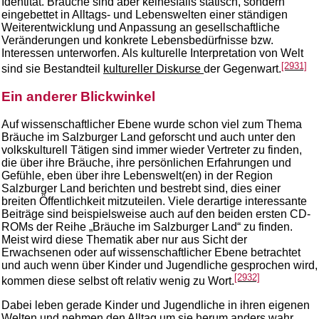
Identität. Bräuche sind aber keinesfalls statisch, sondern
eingebettet in Alltags- und Lebenswelten einer ständigen
Weiterentwicklung und Anpassung an gesellschaftliche
Veränderungen und konkrete Lebensbedürfnisse bzw.
Interessen unterworfen. Als kulturelle Interpretation von Welt
[2931]
sind sie Bestandteil
kultureller Diskurse
der Gegenwart.
Ein anderer Blickwinkel
Auf wissenschaftlicher Ebene wurde schon viel zum Thema
Bräuche im Salzburger Land geforscht und auch unter den
volkskulturell Tätigen sind immer wieder Vertreter zu finden,
die über ihre Bräuche, ihre persönlichen Erfahrungen und
Gefühle, eben über ihre Lebenswelt(en) in der Region
Salzburger Land berichten und bestrebt sind, dies einer
breiten Öffentlichkeit mitzuteilen. Viele derartige interessante
Beiträge sind beispielsweise auch auf den beiden ersten CD-
ROMs der Reihe „Bräuche im Salzburger Land“ zu finden.
Meist wird diese Thematik aber nur aus Sicht der
Erwachsenen oder auf wissenschaftlicher Ebene betrachtet
und auch wenn über Kinder und Jugendliche gesprochen wird,
[2932]
kommen diese selbst oft relativ wenig zu Wort.
Dabei leben gerade Kinder und Jugendliche in ihren eigenen
Welten und nehmen den Alltag um sie herum anders wahr