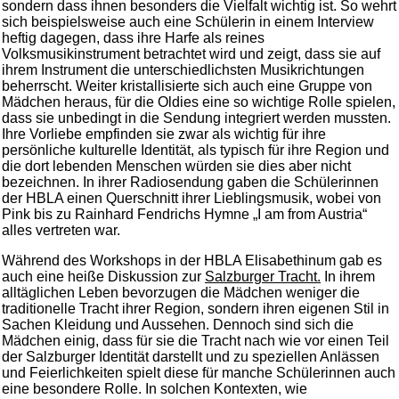
sondern dass ihnen besonders die Vielfalt wichtig ist. So wehrt
sich beispielsweise auch eine Schülerin in einem Interview
heftig dagegen, dass ihre Harfe als reines
Volksmusikinstrument betrachtet wird und zeigt, dass sie auf
ihrem Instrument die unterschiedlichsten Musikrichtungen
beherrscht. Weiter kristallisierte sich auch eine Gruppe von
Mädchen heraus, für die Oldies eine so wichtige Rolle spielen,
dass sie unbedingt in die Sendung integriert werden mussten.
Ihre Vorliebe empfinden sie zwar als wichtig für ihre
persönliche kulturelle Identität, als typisch für ihre Region und
die dort lebenden Menschen würden sie dies aber nicht
bezeichnen. In ihrer Radiosendung gaben die Schülerinnen
der HBLA einen Querschnitt ihrer Lieblingsmusik, wobei von
Pink bis zu Rainhard Fendrichs Hymne „I am from Austria“
alles vertreten war.
Während des Workshops in der HBLA Elisabethinum gab es
auch eine heiße Diskussion zur
Salzburger Tracht.
In ihrem
alltäglichen Leben bevorzugen die Mädchen weniger die
traditionelle Tracht ihrer Region, sondern ihren eigenen Stil in
Sachen Kleidung und Aussehen. Dennoch sind sich die
Mädchen einig, dass für sie die Tracht nach wie vor einen Teil
der Salzburger Identität darstellt und zu speziellen Anlässen
und Feierlichkeiten spielt diese für manche Schülerinnen auch
eine besondere Rolle. In solchen Kontexten, wie