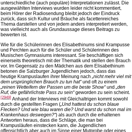
unterschiedliche (auch populäre) Interpretationen zulässt. Die
ausgewählten Interviews wurden leider nicht kommentiert,
beim Hörer der Radiosendung bleibt jedoch der Eindruck
zurück, dass sich Kultur und Bräuche als facettenreiches
Thema darstellen und von jedem anders interpretiert werden,
was vielleicht auch als Grundaussage dieses Beitrags zu
bewerten ist.
Wie für die Schülerinnen des Elisabethinums sind Krampusse
und Perchten auch für die Schüler und Schülerinnen des
Musischen Gymnasiums interessant. Sie beschäftigen sich
einerseits theoretisch mit der Thematik und stellen den Brauch
vor. Im Gegensatz zu den Mädchen aus dem Elisabethinum
betonen die Salzburger Jugendlichen jedoch, dass das
heutige Krampuslaufen ihrer Meinung nach
„nicht mehr viel mit
dem ursprünglichen Brauch zu tun hat“
und oft zu einem
„reinen Wetteifern der Passen um die beste Show“
und
„den
Ruf, die gefährlichste Pass zu sein“
geworden zu sein scheint.
[2949]
Anhand der Interviews mit Gleichaltrigen kommt sowohl
durch die gestellten Fragen (
„Und hattest du schon blaue
Flecken? Und wie blau waren die? Und warst du schon mal im
Krankenhaus deswegen?“
) als auch durch die erhaltenen
Antworten heraus, dass die Schläge, die man bei
Krampusläufen einstecken kann, die Jugendlichen
offensichtlich aber auch im Sinne einer Mutprobe oder eines