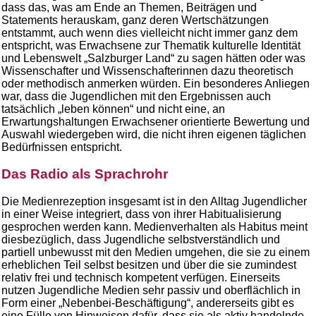
dass das, was am Ende an Themen, Beiträgen und
Statements herauskam, ganz deren Wertschätzungen
entstammt, auch wenn dies vielleicht nicht immer ganz dem
entspricht, was Erwachsene zur Thematik kulturelle Identität
und Lebenswelt „Salzburger Land“ zu sagen hätten oder was
Wissenschafter und Wissenschafterinnen dazu theoretisch
oder methodisch anmerken würden. Ein besonderes Anliegen
war, dass die Jugendlichen mit den Ergebnissen auch
tatsächlich „leben können“ und nicht eine, an
Erwartungshaltungen Erwachsener orientierte Bewertung und
Auswahl wiedergeben wird, die nicht ihren eigenen täglichen
Bedürfnissen entspricht.
Das Radio als Sprachrohr
Die Medienrezeption insgesamt ist in den Alltag Jugendlicher
in einer Weise integriert, dass von ihrer Habitualisierung
gesprochen werden kann. Medienverhalten als Habitus meint
diesbezüglich, dass Jugendliche selbstverständlich und
partiell unbewusst mit den Medien umgehen, die sie zu einem
erheblichen Teil selbst besitzen und über die sie zumindest
relativ frei und technisch kompetent verfügen. Einerseits
nutzen Jugendliche Medien sehr passiv und oberflächlich in
Form einer „Nebenbei-Beschäftigung“, andererseits gibt es
eine Fülle von Hinweisen dafür, dass sie als aktiv handelnde