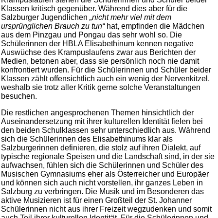
Klassen kritisch gegenüber. Während dies aber für die
Salzburger Jugendlichen
„nicht mehr viel mit dem
ursprünglichen Brauch zu tun“
hat, empfinden die Mädchen
aus dem Pinzgau und Pongau das sehr wohl so. Die
Schülerinnen der HBLA Elisabethinum kennen negative
Auswüchse des Krampuslaufens zwar aus Berichten der
Medien, betonen aber, dass sie persönlich noch nie damit
konfrontiert wurden. Für die Schülerinnen und Schüler beider
Klassen zählt offensichtlich auch ein wenig der Nervenkitzel,
weshalb sie trotz aller Kritik gerne solche Veranstaltungen
besuchen.
Die restlichen angesprochenen Themen hinsichtlich der
Auseinandersetzung mit ihrer kulturellen Identität fielen bei
den beiden Schulklassen sehr unterschiedlich aus. Während
sich die Schülerinnen des Elisabethinums klar als
Salzburgerinnen definieren, die stolz auf ihren Dialekt, auf
typische regionale Speisen und die Landschaft sind, in der sie
aufwachsen, fühlen sich die Schülerinnen und Schüler des
Musischen Gymnasiums eher als Österreicher und Europäer
und können sich auch nicht vorstellen, ihr ganzes Leben in
Salzburg zu verbringen. Die Musik und im Besonderen das
aktive Musizieren ist für einen Großteil der St. Johanner
Schülerinnen nicht aus ihrer Freizeit wegzudenken und somit
auch Teil ihrer kulturellen Identität. Für die Schülerinnen und