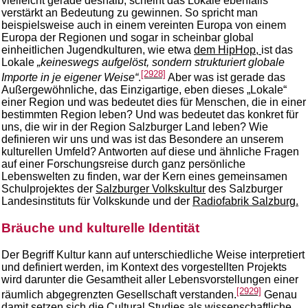
vielleicht gerade deshalb, scheint das Lokale ebenfalls
verstärkt an Bedeutung zu gewinnen. So spricht man
beispielsweise auch in einem vereinten Europa von einem
Europa der Regionen und sogar in scheinbar global
einheitlichen Jugendkulturen, wie etwa
dem HipHop,
ist das
Lokale
„keineswegs aufgelöst, sondern strukturiert globale
[2928]
Importe in je eigener Weise“
.
Aber was ist gerade das
Außergewöhnliche, das Einzigartige, eben dieses „Lokale“
einer Region und was bedeutet dies für Menschen, die in einer
bestimmten Region leben? Und was bedeutet das konkret für
uns, die wir in der Region Salzburger Land leben? Wie
definieren wir uns und was ist das Besondere an unserem
kulturellen Umfeld? Antworten auf diese und ähnliche Fragen
auf einer Forschungsreise durch ganz persönliche
Lebenswelten zu finden, war der Kern eines gemeinsamen
Schulprojektes der
Salzburger Volkskultur
des Salzburger
Landesinstituts für Volkskunde und der
Radiofabrik Salzburg.
Bräuche und kulturelle Identität
Der Begriff Kultur kann auf unterschiedliche Weise interpretiert
und definiert werden, im Kontext des vorgestellten Projekts
wird darunter die Gesamtheit aller Lebensvorstellungen einer
[2929]
räumlich abgegrenzten Gesellschaft verstanden.
Genau
damit setzen sich die Cultural Studies als wissenschaftliche