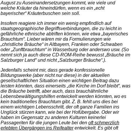
August zu Auseinandersetzungen kommt, wie viele und
welche Kräuter da hineindürfen, wenn es ein „echt
bayerischer“ Kräuterbuschen sein soll.
Insofern reagiere ich immer ein wenig empfindlich auf
staatsgeographische Begriffsverbindungen, die zu leicht in
gefährliche ethnische abtriften können, wie etwa „bayerisches
Brauchtum“. Lieber wären mir da Formulierungen wie
„christliche Bräuche“ in Altbayern, Franken oder Schwaben
oder „Zunftbrauchtum“ in Wasserburg oder anderswo usw. (So
nennt sich ja auch diese CD-ROM-Reihe bewusst „Bräuche im
Salzburger Land“ und nicht „Salzburger Bräuche“.).
Jedenfalls scheint mir, dass gerade konfessionelle
Bildungswerke (aber nicht nur diese) in der aktuellen
gesellschaftlichen Situation einen wichtigen Beitrag dazu
leisten könnten, dass einerseits „die Kirche im Dorf bleibt“, was
die Bräuche betrifft, aber auch, dass brauchähnliche
Lebensbewältigungshilfen entwickelt werden könnten, wo es
kein traditionelles Brauchtum gibt. Z. B. fehlt uns dies bei
einem wichtigen Lebensschritt, der oft ganze Familien ins
Unglück stürzen kann, wie bei der Hofübergabe. Oder wir
haben im Gegensatz zu anderen Kulturen keinerlei
Passageriten für die jungen Leute bei den
oft schmerzlich
erlebten Übergängen ins Reifealter
entwickelt. Es gibt oft