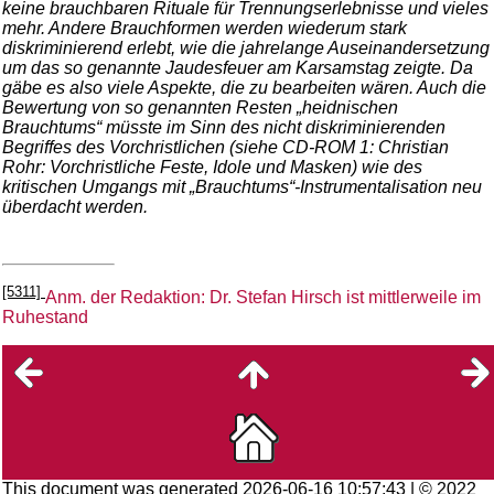
keine brauchbaren Rituale für Trennungserlebnisse und vieles
mehr. Andere Brauchformen werden wiederum stark
diskriminierend erlebt, wie die jahrelange Auseinandersetzung
um das so genannte Jaudesfeuer am Karsamstag zeigte. Da
gäbe es also viele Aspekte, die zu bearbeiten wären. Auch die
Bewertung von so genannten Resten „heidnischen
Brauchtums“ müsste im Sinn des nicht diskriminierenden
Begriffes des Vorchristlichen (siehe CD-ROM 1: Christian
Rohr: Vorchristliche Feste, Idole und Masken) wie des
kritischen Umgangs mit „Brauchtums“-Instrumentalisation neu
überdacht werden.
[5311]
Anm. der Redaktion: Dr. Stefan Hirsch ist mittlerweile im
Ruhestand
This document was generated 2026-06-16 10:57:43 | © 2022