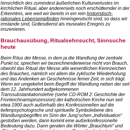
hinsichtlich des zumindest äußerlichen Kulturverlustes im
kirchlichen Ritual, aber andererseits noch erschütternder in der
Erkenntnis, wie weit wir bereits in ein rein
historistisch-
rationales Lebensempfinden
hineingerutscht sind, so dass wir
imstande sind, Gottesdienst als museales Ereignis zu
inszenieren.
Brauchausübung, Ritualsehnsucht, Sinnsuche
heute
Beim Ritus der Messe, in dem ja die Wandlung der zentrale
Punkt ist, sprechen wir bezeichnenderweise nicht von Brauch,
obwohl das Ritual der Messe alle wesentlichen Kennzeichen
des Brauches, nämlich vor allem die zyklische Wiederholung
und das Andenken an Geschehnisse ferner Zeit, in sich trägt.
Wenn wir umgekehrt beim Begriff der Wandlung neben der seit
dem 12. Jahrhundert aufgekommenen
Transsubstantiationslehre (siehe CD-ROM 2: Geschichte der
Fronleichnamsprozession) der katholischen Kirche nun seit
etwa 1900 auch außerhalb des Konfessionellen auf die
tiefenpsychologische und spirituelle Symbolebene des
Wandlungsbegriffes im Sinn der Jung’schen „Individuation“
gestoßen werden, dann kommt eine außerkonfessionelle
Bedeutung dazu. Dann geraten die Wörter „Brauchtum“ und