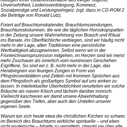
Unversehrtheit, Leidensverdrängung, Kommerz,
Sozialprestige und Leistungsehrgeiz. (vgl. dazu in CD-ROM 2
die Beiträge von Ronald Lutz).
Fixiert auf Brauchtumskalender, Brauchtumssendungen,
Brauchtumskolumnen, die wie die täglichen Horoskopspalten
in der Zeitung unsere Wahrnehmung von Brauch und Ritual
ins Banale, ins Oberflächliche verbiegen, sind wir häufig nicht
mehr in der Lage, alten Traditionen eine persönliche
Werthaltigkeit abzugewinnen. Selbst wenn wir in der
Fronleichnamsprozession mitgehen, im Herzen sind wir meist
mehr Zuschauer als innerlich vom numinosen Geschehen
Ergriffene. So sind wir z. B. nicht mehr in der Lage, das
Herabregnen von feurigen Zungen in Form von
Pfingstrosenblättern und Zetteln mit frommen Sprüchen aus
dem Pfingstloch als großartiges Symbol auf uns wirken zu
lassen. In intellektueller Überheblichkeit verurteilen wir solche
Bräuche als naiven Kitsch und lächeln darüber ironisch.
Vielleicht kaschieren wir damit unsere Abwehrhaltung
gegenüber den Tiefen, aber auch den Untiefen unserer
eigenen Seele.
Warum tun sich heute etwa die christlichen Kirchen so schwer,
im Bereich des Brauchtums wirkliche spirituelle – und eben
nicht esoterische – Inhalte zu vermitteln, obwohl sie über alle