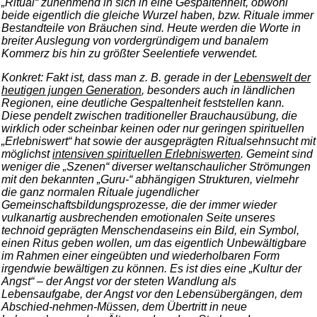
„Ritual“ zunehmend in sich in eine Gespaltenheit, obwohl
beide eigentlich die gleiche Wurzel haben, bzw. Rituale immer
Bestandteile von Bräuchen sind. Heute werden die Worte in
breiter Auslegung von vordergründigem und banalem
Kommerz bis hin zu größter Seelentiefe verwendet.
Konkret: Fakt ist, dass man z. B. gerade in der
Lebenswelt der
heutigen jungen Generation
, besonders auch in ländlichen
Regionen, eine deutliche Gespaltenheit feststellen kann.
Diese pendelt zwischen traditioneller Brauchausübung, die
wirklich oder scheinbar keinen oder nur geringen spirituellen
„Erlebniswert“ hat sowie der ausgeprägten Ritualsehnsucht mit
möglichst
intensiven spirituellen Erlebniswerten
. Gemeint sind
weniger die „Szenen“ diverser weltanschaulicher Strömungen
mit den bekannten „Guru-“ abhängigen Strukturen, vielmehr
die ganz normalen Rituale jugendlicher
Gemeinschaftsbildungsprozesse, die der immer wieder
vulkanartig ausbrechenden emotionalen Seite unseres
technoid geprägten Menschendaseins ein Bild, ein Symbol,
einen Ritus geben wollen, um das eigentlich Unbewältigbare
im Rahmen einer eingeübten und wiederholbaren Form
irgendwie bewältigen zu können. Es ist dies eine „Kultur der
Angst“ – der Angst vor der steten Wandlung als
Lebensaufgabe, der Angst vor den Lebensübergängen, dem
Abschied-nehmen-Müssen, dem Übertritt in neue