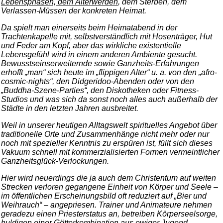
Lebensphasen, dem Älterwerden
, dem Sterben, dem
Verlassen-Müssen der konkreten Heimat.
Da spielt man einerseits beim Heimatabend in der
Trachtenkapelle mit, selbstverständlich mit Hosenträger, Hut
und Feder am Kopf, aber das wirkliche existentielle
Lebensgefühl wird in einem anderen Ambiente gesucht.
Bewusstseinserweiternde sowie Ganzheits-Erfahrungen
erhofft „man“ sich heute im „flippigen Alter“ u. a. von den „afro-
cosmic-nights“, den Didgeridoo-Abenden oder von den
„Buddha-Szene-Parties“, den Diskotheken oder Fitness-
Studios und was sich da sonst noch alles auch außerhalb der
Städte in den letzten Jahren ausbreitet.
Weil in unserer heutigen Alltagswelt spirituelles Angebot über
traditionelle Orte und Zusammenhänge nicht mehr oder nur
noch mit spezieller Kenntnis zu erspüren ist, füllt sich dieses
Vakuum schnell mit kommerzialisierten Formen vermeintlicher
Ganzheitsglück-Verlockungen.
Hier wird neuerdings die ja auch dem Christentum auf weiten
Strecken verloren gegangene Einheit von Körper und Seele –
im öffentlichen Erscheinungsbild oft reduziert auf „Bier und
Weihrauch“ – angepriesen. Trainer und Animateure nehmen
geradezu einen Priesterstatus an, betreiben Körperseelsorge,
huldigen einer Götterkombination aus ewiger Jugend,