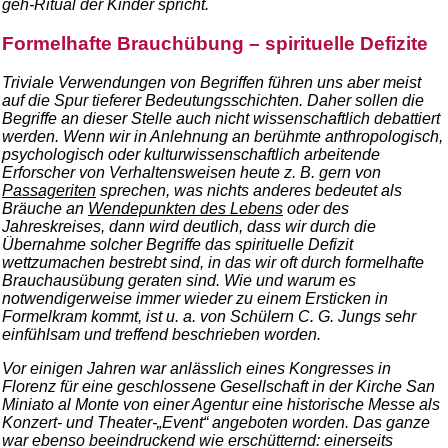
geh-Ritual der Kinder spricht.
Formelhafte Brauchübung – spirituelle Defizite
Triviale Verwendungen von Begriffen führen uns aber meist
auf die Spur tieferer Bedeutungsschichten. Daher sollen die
Begriffe an dieser Stelle auch nicht wissenschaftlich debattiert
werden. Wenn wir in Anlehnung an berühmte anthropologisch,
psychologisch oder kulturwissenschaftlich arbeitende
Erforscher von Verhaltensweisen heute z. B. gern von
Passageriten
sprechen, was nichts anderes bedeutet als
Bräuche an
Wendepunkten des Lebens
oder des
Jahreskreises, dann wird deutlich, dass wir durch die
Übernahme solcher Begriffe das spirituelle Defizit
wettzumachen bestrebt sind, in das wir oft durch formelhafte
Brauchausübung geraten sind. Wie und warum es
notwendigerweise immer wieder zu einem Ersticken in
Formelkram kommt, ist u. a. von Schülern C. G. Jungs sehr
einfühlsam und treffend beschrieben worden.
Vor einigen Jahren war anlässlich eines Kongresses in
Florenz für eine geschlossene Gesellschaft in der Kirche San
Miniato al Monte von einer Agentur eine historische Messe als
Konzert- und Theater-„Event“ angeboten worden. Das ganze
war ebenso beeindruckend wie erschütternd: einerseits