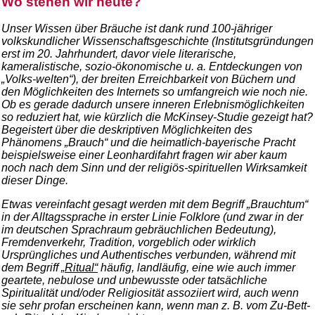
Wo stehen wir heute?
Unser Wissen über Bräuche ist dank rund 100-jähriger
volkskundlicher Wissenschaftsgeschichte (Institutsgründungen
erst im 20. Jahrhundert, davor viele literarische,
kameralistische, sozio-ökonomische u. a. Entdeckungen von
„Volks-welten“), der breiten Erreichbarkeit von Büchern und
den Möglichkeiten des Internets so umfangreich wie noch nie.
Ob es gerade dadurch unsere inneren Erlebnismöglichkeiten
so reduziert hat, wie kürzlich die McKinsey-Studie gezeigt hat?
Begeistert über die deskriptiven Möglichkeiten des
Phänomens „Brauch“ und die heimatlich-bayerische Pracht
beispielsweise einer Leonhardifahrt fragen wir aber kaum
noch nach dem Sinn und der religiös-spirituellen Wirksamkeit
dieser Dinge.
Etwas vereinfacht gesagt werden mit dem Begriff „Brauchtum“
in der Alltagssprache in erster Linie Folklore (und zwar in der
im deutschen Sprachraum gebräuchlichen Bedeutung),
Fremdenverkehr, Tradition, vorgeblich oder wirklich
Ursprüngliches und Authentisches verbunden, während mit
dem Begriff
„Ritual“
häufig, landläufig, eine wie auch immer
geartete, nebulose und unbewusste oder tatsächliche
Spiritualität und/oder Religiosität assoziiert wird, auch wenn
sie sehr profan erscheinen kann, wenn man z. B. vom Zu-Bett-