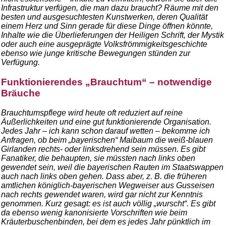
Infrastruktur verfügen, die man dazu braucht? Räume mit den
besten und ausgesuchtesten Kunstwerken, deren Qualität
einem Herz und Sinn gerade für diese Dinge öffnen könnte,
Inhalte wie die Überlieferungen der Heiligen Schrift, der Mystik
oder auch eine ausgeprägte Volksfrömmigkeitsgeschichte
ebenso wie junge kritische Bewegungen stünden zur
Verfügung.
Funktionierendes „Brauchtum“ – notwendige
Bräuche
Brauchtumspflege wird heute oft reduziert auf reine
Äußerlichkeiten und eine gut funktionierende Organisation.
Jedes Jahr – ich kann schon darauf wetten – bekomme ich
Anfragen, ob beim „bayerischen“ Maibaum die weiß-blauen
Girlanden rechts- oder linksdrehend sein müssen. Es gibt
Fanatiker, die behaupten, sie müssten nach links oben
gewendet sein, weil die bayerischen Rauten im Staatswappen
auch nach links oben gehen. Dass aber, z. B. die früheren
amtlichen königlich-bayerischen Wegweiser aus Gusseisen
nach rechts gewendet waren, wird gar nicht zur Kenntnis
genommen. Kurz gesagt: es ist auch völlig „wurscht“. Es gibt
da ebenso wenig kanonisierte Vorschriften wie beim
Kräuterbuschenbinden, bei dem es jedes Jahr pünktlich im