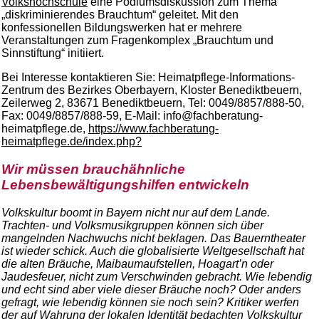
Volkshochschule
eine Podiumsdiskussion zum Thema
„diskriminierendes Brauchtum“ geleitet. Mit den
konfessionellen Bildungswerken hat er mehrere
Veranstaltungen zum Fragenkomplex „Brauchtum und
Sinnstiftung“ initiiert.
Bei Interesse kontaktieren Sie: Heimatpflege-Informations-
Zentrum des Bezirkes Oberbayern, Kloster Benediktbeuern,
Zeilerweg 2, 83671 Benediktbeuern, Tel: 0049/8857/888-50,
Fax: 0049/8857/888-59, E-Mail: info@fachberatung-
heimatpflege.de,
https://www.fachberatung-
heimatpflege.de/index.php?
Wir müssen brauchähnliche
Lebensbewältigungshilfen entwickeln
Volkskultur boomt in Bayern nicht nur auf dem Lande.
Trachten- und Volksmusikgruppen können sich über
mangelnden Nachwuchs nicht beklagen. Das Bauerntheater
ist wieder schick. Auch die globalisierte Weltgesellschaft hat
die alten Bräuche, Maibaumaufstellen, Hoagart’n oder
Jaudesfeuer, nicht zum Verschwinden gebracht. Wie lebendig
und echt sind aber viele dieser Bräuche noch? Oder anders
gefragt, wie lebendig können sie noch sein? Kritiker werfen
der auf Wahrung der lokalen Identität bedachten Volkskultur