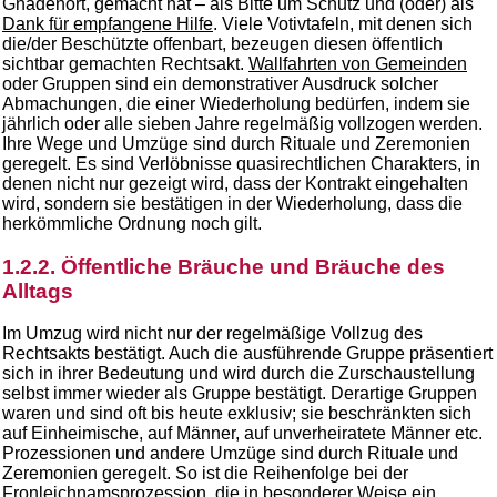
Gnadenort, gemacht hat – als Bitte um Schutz und (oder) als
Dank für empfangene Hilfe
. Viele Votivtafeln, mit denen sich
die/der Beschützte offenbart, bezeugen diesen öffentlich
sichtbar gemachten Rechtsakt.
Wallfahrten von Gemeinden
oder Gruppen sind ein demonstrativer Ausdruck solcher
Abmachungen, die einer Wiederholung bedürfen, indem sie
jährlich oder alle sieben Jahre regelmäßig vollzogen werden.
Ihre Wege und Umzüge sind durch Rituale und Zeremonien
geregelt. Es sind Verlöbnisse quasirechtlichen Charakters, in
denen nicht nur gezeigt wird, dass der Kontrakt eingehalten
wird, sondern sie bestätigen in der Wiederholung, dass die
herkömmliche Ordnung noch gilt.
1.2.2. Öffentliche Bräuche und Bräuche des
Alltags
Im Umzug wird nicht nur der regelmäßige Vollzug des
Rechtsakts bestätigt. Auch die ausführende Gruppe präsentiert
sich in ihrer Bedeutung und wird durch die Zurschaustellung
selbst immer wieder als Gruppe bestätigt. Derartige Gruppen
waren und sind oft bis heute exklusiv; sie beschränkten sich
auf Einheimische, auf Männer, auf unverheiratete Männer etc.
Prozessionen und andere Umzüge sind durch Rituale und
Zeremonien geregelt. So ist die Reihenfolge bei der
Fronleichnamsprozession
, die in besonderer Weise ein