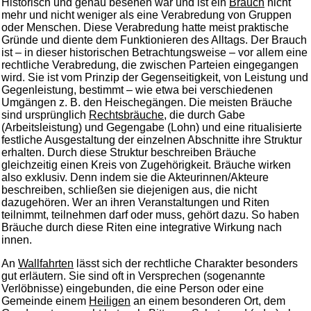
Historisch und genau besehen war und ist ein
Brauch
nicht
mehr und nicht weniger als eine Verabredung von Gruppen
oder Menschen. Diese Verabredung hatte meist praktische
Gründe und diente dem Funktionieren des Alltags. Der Brauch
ist – in dieser historischen Betrachtungsweise – vor allem eine
rechtliche Verabredung, die zwischen Parteien eingegangen
wird. Sie ist vom Prinzip der Gegenseitigkeit, von Leistung und
Gegenleistung, bestimmt – wie etwa bei verschiedenen
Umgängen z. B. den Heischegängen. Die meisten Bräuche
sind ursprünglich
Rechtsbräuche
, die durch Gabe
(Arbeitsleistung) und Gegengabe (Lohn) und eine ritualisierte
festliche Ausgestaltung der einzelnen Abschnitte ihre Struktur
erhalten. Durch diese Struktur beschreiben Bräuche
gleichzeitig einen Kreis von Zugehörigkeit. Bräuche wirken
also exklusiv. Denn indem sie die Akteurinnen/Akteure
beschreiben, schließen sie diejenigen aus, die nicht
dazugehören. Wer an ihren Veranstaltungen und Riten
teilnimmt, teilnehmen darf oder muss, gehört dazu. So haben
Bräuche durch diese Riten eine integrative Wirkung nach
innen.
An
Wallfahrten
lässt sich der rechtliche Charakter besonders
gut erläutern. Sie sind oft in Versprechen (sogenannte
Verlöbnisse) eingebunden, die eine Person oder eine
Gemeinde einem
Heiligen
an einem besonderen Ort, dem