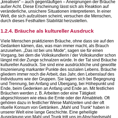
„kreativen“ – auch gegenläufigen – Aneignungen der Bräuche
außer Acht. Diese Erscheinung lässt sich als Reaktion auf
veränderliche, unsichere Situationen interpretieren. In einer
Welt, die sich aufzulösen scheint, versuchen die Menschen,
durch dieses Festhalten Stabilität herzustellen.
1.2.4. Bräuche als kultureller Ausdruck
Viele Menschen praktizieren Bräuche, ohne dass sie auf den
Gedanken kämen, das, was man immer macht, als Brauch
anzusehen. „Das ist bei uns Mode“, sagen sie für einen
Vorgang, bei dem die Volkskundlerin / der Volkskundler schon
längst mit der Zunge schnalzen würde. In der Tat sind Bräuche
kultureller Ausdruck. Sie sind eine ausdrückliche und gewollte
Inszenierung markanter Punkte des sozialen Lebens. Bräuche
gliedern immer noch die Arbeit, das Jahr, den Lebenslauf des
Individuums wie der Gruppen. Sie lagern sich bei Begegnung
und Trennung, bei Anfang und Übergang, bei Höhepunkt und
Ende, beim Gedenken an Anfang und Ende an. Mit festlichen
Bräuchen werden z. B. Arbeiten oder eine Tätigkeit
abgeschlossen wie etwa die Ernte oder der Almabtrieb. Oft
gehören dazu in festlicher Weise Mahlzeiten und der oft
rituelle Konsum von Getränken. „Mahl und Trunk“ haben in
unserer Welt eine lange Geschichte. Eine geheiligte
Ausprägung von Mahl und Trunk tritt uns im Abschiedsmahl