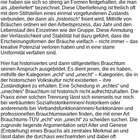
nie haben sie sich so streng an Formen festgehalten, die man
als „überliefert“ bezeichnet. Diese Überlieferung ist freilich oft
mit dem Stillstellen eines einmal vorgefundenen Zustands
verbunden, der dann als „historisch“ fixiert wird. Mithilfe von
Bräuchen ordnen wir den Arbeitsprozess, das Jahr und den
Lebenslauf des Einzelnen wie der Gruppe. Diese Anmutung
der Verlässlichkeit und Stabilität hat dazu geführt, dass die
Erscheinungsformen der Bräuche vielfach – nicht immer – das
kreative Potenzial verloren haben und in eine starre
Uniformität verfallen sind.
Hier hat historisiertes und dann stillgestelltes Brauchtum
seinen Anspruch ausgebildet. Es dient jenen, die es haben,
mithilfe der Kategorien „echt“ und „unecht“ – Kategorien, die in
der historischen Volkskultur nicht existierten – ihre
Zuständigkeit zu erhalten. Eine Scheidung in „echtes“ und
„unechtes“ Brauchtum ist historisch nicht aufrechtzuhalten. Die
Praxis einer solchen Trennung lässt sich einerseits nur noch
bei verträumten Sozialhistorikerinnen/-historikern oder
andererseits bei Verbandsfunktionärinnen/-funktionären und
professionellen Brauchtumswarten finden, die mit einer Art
Brauchtums-TÜV „echt“ von „unecht“ zu scheiden suchen. Die
zugrunde liegende Argumentation setzt Alter und Genese
(Entstehung) eines Brauchs als zentrales Merkmal an und
lässt dabei die durchaus wechselnden und dabei oft