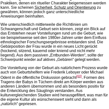
Praktiken, denen ein ritueller Charakter beigemessen werden
kann. Sie scheinen
Sicherheit, Schutz und Orientierung
zu
gewähren, können jedoch ganz unterschiedliche
Anweisungen beinhalten.
Wie unterschiedlich mittlerweile die Richtlinien um
Schwangerschaft und Geburt sein können, zeigt ein Blick auf
das Entstehen neuer Vorstellungen rund um die Geburt, wie
sie beispielsweise seit den 1980er-Jahren unter dem Einfluss
ethnologischer Forschungsergebnisse entstanden sind. Die
Gebärposition der Frau wurde in ein neues Licht gerückt
(hockend, sitzend, kauernd oder kniend und nicht mehr
liegend). Aus dem passiven „Entbunden-Werden“, sollte der
Schwerpunkt wieder auf aktives „Gebären“ gelegt werden.
Die Vorstellung von der Geburt als natürlichem Prozess wurde
auch von Geburtshelfern wie Frederik Leboyer oder Michael
[60]
Odent in die öffentliche Diskussion gebracht
. Formen des
Tragens der Babys in Tüchern direkt am Körper werden aus
anderen Ländern übernommen und als besonders positiv für
die Entwicklung des Säuglings verstanden. Aus
kulturvergleichenden Studien wird herausgefiltert, was man für
die eigene Kultur als wünschenswert sieht und dann als
„natürlich“ gepriesen.