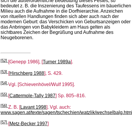
sich die außerordentliche Bedeutung dieses Festes, so
bedeutet z. B. die Inszenierung des Taufessens im bäuerlichen
Milieu auch die Aufnahme in die Dorfhierarchie. Anzeichen
von rituellen Handlungen finden sich aber auch nach der
modernen Geburt: das Verschicken von Geburtsanzeigen oder
das Anbringen von Babykleidern am Haus gelten als
sichtbares Zeichen der Begrüßung und Aufnahme des
Neugeborenen.
[52]
[
Genepp 1986
], [
Turner 1989a
].
[53]
[
Hirschberg 1988
], S. 429.
[54]
Vgl. [
Schievenhövel/Wulf 1995
].
[55]
[
Cattermole-Tally 1987
] Sp. 805–816.
[56]
Z. B. [
Lavant 1998
]. Vgl. auch:
www.sagen.at/texte/sagen/tschechien/watzlik/wechselbalg.htm
[57]
[
Metz-Becker 1997
]