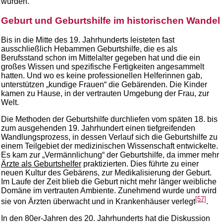
wurden.
Geburt und Geburtshilfe im historischen Wandel
Bis in die Mitte des 19. Jahrhunderts leisteten fast
ausschließlich Hebammen Geburtshilfe, die es als
Berufsstand schon im Mittelalter gegeben hat und die ein
großes Wissen und spezifische Fertigkeiten angesammelt
hatten. Und wo es keine professionellen Helferinnen gab,
unterstützen „kundige Frauen“ die Gebärenden. Die Kinder
kamen zu Hause, in der vertrauten Umgebung der Frau, zur
Welt.
Die Methoden der Geburtshilfe durchliefen vom späten 18. bis
zum ausgehenden 19. Jahrhundert einen tiefgreifenden
Wandlungsprozess, in dessen Verlauf sich die Geburtshilfe zu
einem Teilgebiet der medizinischen Wissenschaft entwickelte.
Es kam zur „Vermännlichung“ der Geburtshilfe, da immer mehr
Ärzte als Geburtshelfer
praktizierten. Dies führte zu einer
neuen Kultur des Gebärens, zur Medikalisierung der Geburt.
Im Laufe der Zeit blieb die Geburt nicht mehr länger weibliche
Domäne im vertrauten Ambiente. Zunehmend wurde und wird
[57]
sie von Ärzten überwacht und in Krankenhäuser verlegt
.
In den 80er-Jahren des 20. Jahrhunderts hat die Diskussion