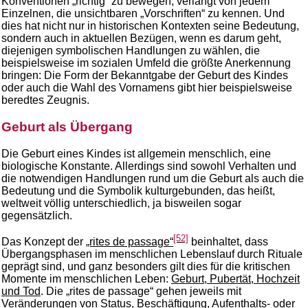
Konventionen „richtig“ zu bewegen, verlangt von jedem
Einzelnen, die unsichtbaren „Vorschriften“ zu kennen. Und
dies hat nicht nur in historischen Kontexten seine Bedeutung,
sondern auch in aktuellen Bezügen, wenn es darum geht,
diejenigen symbolischen Handlungen zu wählen, die
beispielsweise im sozialen Umfeld die größte Anerkennung
bringen: Die Form der Bekanntgabe der Geburt des Kindes
oder auch die Wahl des Vornamens gibt hier beispielsweise
beredtes Zeugnis.
Geburt als Übergang
Die Geburt eines Kindes ist allgemein menschlich, eine
biologische Konstante. Allerdings sind sowohl Verhalten und
die notwendigen Handlungen rund um die Geburt als auch die
Bedeutung und die Symbolik kulturgebunden, das heißt,
weltweit völlig unterschiedlich, ja bisweilen sogar
gegensätzlich.
[52]
Das Konzept der
„rites de passage“
beinhaltet, dass
Übergangsphasen im menschlichen Lebenslauf durch Rituale
geprägt sind, und ganz besonders gilt dies für die kritischen
Momente im menschlichen Leben:
Geburt, Pubertät, Hochzeit
und Tod
. Die „rites de passage“ gehen jeweils mit
Veränderungen von Status, Beschäftigung, Aufenthalts- oder