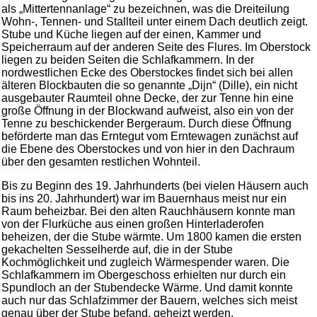
als „Mittertennanlage“ zu bezeichnen, was die Dreiteilung
Wohn-, Tennen- und Stallteil unter einem Dach deutlich zeigt.
Stube und Küche liegen auf der einen, Kammer und
Speicherraum auf der anderen Seite des Flures. Im Oberstock
liegen zu beiden Seiten die Schlafkammern. In der
nordwestlichen Ecke des Oberstockes findet sich bei allen
älteren Blockbauten die so genannte „Dijn“ (Dille), ein nicht
ausgebauter Raumteil ohne Decke, der zur Tenne hin eine
große Öffnung in der Blockwand aufweist, also ein von der
Tenne zu beschickender Bergeraum. Durch diese Öffnung
beförderte man das Erntegut vom Erntewagen zunächst auf
die Ebene des Oberstockes und von hier in den Dachraum
über den gesamten restlichen Wohnteil.
Bis zu Beginn des 19. Jahrhunderts (bei vielen Häusern auch
bis ins 20. Jahrhundert) war im Bauernhaus meist nur ein
Raum beheizbar. Bei den alten Rauchhäusern konnte man
von der Flurküche aus einen großen Hinterladerofen
beheizen, der die Stube wärmte. Um 1800 kamen die ersten
gekachelten Sesselherde auf, die in der Stube
Kochmöglichkeit und zugleich Wärmespender waren. Die
Schlafkammern im Obergeschoss erhielten nur durch ein
Spundloch an der Stubendecke Wärme. Und damit konnte
auch nur das Schlafzimmer der Bauern, welches sich meist
genau über der Stube befand, geheizt werden.