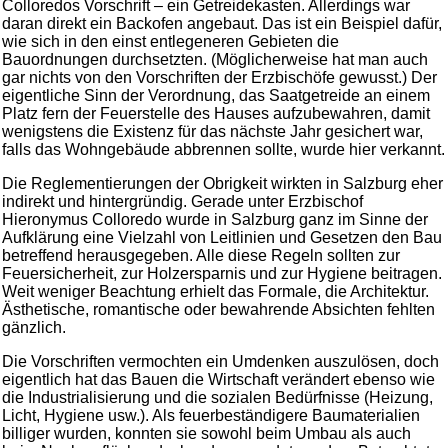
Colloredos Vorschrift – ein Getreidekasten. Allerdings war
daran direkt ein Backofen angebaut. Das ist ein Beispiel dafür,
wie sich in den einst entlegeneren Gebieten die
Bauordnungen durchsetzten. (Möglicherweise hat man auch
gar nichts von den Vorschriften der Erzbischöfe gewusst.) Der
eigentliche Sinn der Verordnung, das Saatgetreide an einem
Platz fern der Feuerstelle des Hauses aufzubewahren, damit
wenigstens die Existenz für das nächste Jahr gesichert war,
falls das Wohngebäude abbrennen sollte, wurde hier verkannt.
Die Reglementierungen der Obrigkeit wirkten in Salzburg eher
indirekt und hintergründig. Gerade unter Erzbischof
Hieronymus Colloredo wurde in Salzburg ganz im Sinne der
Aufklärung eine Vielzahl von Leitlinien und Gesetzen den Bau
betreffend herausgegeben. Alle diese Regeln sollten zur
Feuersicherheit, zur Holzersparnis und zur Hygiene beitragen.
Weit weniger Beachtung erhielt das Formale, die Architektur.
Ästhetische, romantische oder bewahrende Absichten fehlten
gänzlich.
Die Vorschriften vermochten ein Umdenken auszulösen, doch
eigentlich hat das Bauen die Wirtschaft verändert ebenso wie
die Industrialisierung und die sozialen Bedürfnisse (Heizung,
Licht, Hygiene usw.). Als feuerbeständigere Baumaterialien
billiger wurden, konnten sie sowohl beim Umbau als auch