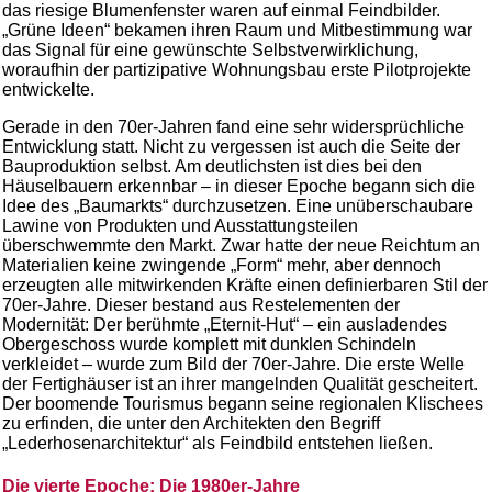
das riesige Blumenfenster waren auf einmal Feindbilder.
„Grüne Ideen“ bekamen ihren Raum und Mitbestimmung war
das Signal für eine gewünschte Selbstverwirklichung,
woraufhin der partizipative Wohnungsbau erste Pilotprojekte
entwickelte.
Gerade in den 70er-Jahren fand eine sehr widersprüchliche
Entwicklung statt. Nicht zu vergessen ist auch die Seite der
Bauproduktion selbst. Am deutlichsten ist dies bei den
Häuselbauern erkennbar – in dieser Epoche begann sich die
Idee des „Baumarkts“ durchzusetzen. Eine unüberschaubare
Lawine von Produkten und Ausstattungsteilen
überschwemmte den Markt. Zwar hatte der neue Reichtum an
Materialien keine zwingende „Form“ mehr, aber dennoch
erzeugten alle mitwirkenden Kräfte einen definierbaren Stil der
70er-Jahre. Dieser bestand aus Restelementen der
Modernität: Der berühmte „Eternit-Hut“ – ein ausladendes
Obergeschoss wurde komplett mit dunklen Schindeln
verkleidet – wurde zum Bild der 70er-Jahre. Die erste Welle
der Fertighäuser ist an ihrer mangelnden Qualität gescheitert.
Der boomende Tourismus begann seine regionalen Klischees
zu erfinden, die unter den Architekten den Begriff
„Lederhosenarchitektur“ als Feindbild entstehen ließen.
Die vierte Epoche: Die 1980er-Jahre