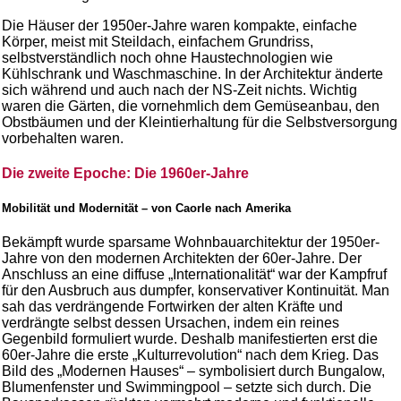
Die Häuser der 1950er-Jahre waren kompakte, einfache
Körper, meist mit Steildach, einfachem Grundriss,
selbstverständlich noch ohne Haustechnologien wie
Kühlschrank und Waschmaschine. In der Architektur änderte
sich während und auch nach der NS-Zeit nichts. Wichtig
waren die Gärten, die vornehmlich dem Gemüseanbau, den
Obstbäumen und der Kleintierhaltung für die Selbstversorgung
vorbehalten waren.
Die zweite Epoche: Die 1960er-Jahre
Mobilität und Modernität – von Caorle nach Amerika
Bekämpft wurde sparsame Wohnbauarchitektur der 1950er-
Jahre von den modernen Architekten der 60er-Jahre. Der
Anschluss an eine diffuse „Internationalität“ war der Kampfruf
für den Ausbruch aus dumpfer, konservativer Kontinuität. Man
sah das verdrängende Fortwirken der alten Kräfte und
verdrängte selbst dessen Ursachen, indem ein reines
Gegenbild formuliert wurde. Deshalb manifestierten erst die
60er-Jahre die erste „Kulturrevolution“ nach dem Krieg. Das
Bild des „Modernen Hauses“ – symbolisiert durch Bungalow,
Blumenfenster und Swimmingpool – setzte sich durch. Die