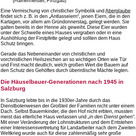
(Hafnermeister, Pinzgau)
Eine Vermischung von christlicher Symbolik und
Aberglaube
findet sich z. B. in den „Antlasseiern“, jenen Eiern, die in den
Kartagen, vor allem am Gründonnerstag, gelegt werden. Sie
galten bereits in der Henne als geweiht. Diese Eier wurden
unter der Schwelle eines Hauses vergraben oder in eine
Aushöhlung der Firstpfette gelegt und sollten dem Haus
Schutz bringen.
Gerade das Nebeneinander von christlichen und
vorchristlichen Heilszeichen an so wichtigen Orten wie Tür
und First macht deutlich, welch großen Wert die Bauern auf
den Schutz des Gehöftes durch überirdische Mächte legten.
Die Häuselbauer-Generationen nach 1945 in
Salzburg
In Salzburg lebte bis in die 1930er-Jahre durch das
Dienstbotenwesen der Großteil der Familien nicht unter einem
Dach. Selbst Bauernkinder, die den Hof nicht erbten, mussten
meist das elterliche Haus verlassen und
„in den Dienst gehen“
.
Mit einer Veränderung der Lohnstrukturen und dem Entstehen
einer Interessensvertretung für Landarbeiter nach dem Zweiten
Weltkrieg wurde auch für diese zahlenmäßig sehr große