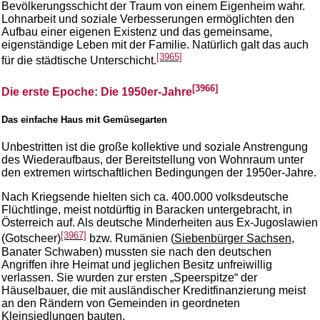
Bevölkerungsschicht der Traum von einem Eigenheim wahr.
Lohnarbeit und soziale Verbesserungen ermöglichten den
Aufbau einer eigenen Existenz und das gemeinsame,
eigenständige Leben mit der Familie. Natürlich galt das auch
[3965]
für die städtische Unterschicht.
[3966]
Die erste Epoche: Die 1950er-Jahre
Das einfache Haus mit Gemüsegarten
Unbestritten ist die große kollektive und soziale Anstrengung
des Wiederaufbaus, der Bereitstellung von Wohnraum unter
den extremen wirtschaftlichen Bedingungen der 1950er-Jahre.
Nach Kriegsende hielten sich ca. 400.000 volksdeutsche
Flüchtlinge, meist notdürftig in Baracken untergebracht, in
Österreich auf. Als deutsche Minderheiten aus Ex-Jugoslawien
[3967]
(Gotscheer)
bzw. Rumänien (
Siebenbürger Sachsen
,
Banater Schwaben) mussten sie nach den deutschen
Angriffen ihre Heimat und jeglichen Besitz unfreiwillig
verlassen. Sie wurden zur ersten „Speerspitze“ der
Häuselbauer, die mit ausländischer Kreditfinanzierung meist
an den Rändern von Gemeinden in geordneten
Kleinsiedlungen bauten.