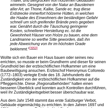
Thäler, und Bergrücken von hölzernen Gebäuden
wimmeln. Gesegnet von der Natur an Bausteinen
aller Art, an Thone, Kalke, Sande ec. trug diese
Erdstrecke immerfort hölzerne Hütten, in welchen
die Haabe des Einwohners der beständigen Gefahr
schnell um sich greifender Brände preis gegeben
war. Genährt durch die Täuschung geringerer
Kosten, schnellerer Herstellung ec. ist die
Gewohnheit Häuser von Holze zu bauen, eine dem
Landmanne so werthe Sitte geworden, daß ihn
jede Abweichung von ihr im höchsten Grade
[3950]
beklemmt.“
Wollte sich ein Bauer ein Haus bauen oder seines neu
errichten, so musste er beim Grundherrn und dieser für seinen
Grundhold bei der erzbischöflichen Hofkammer um eine
Baubewilligung ansuchen. Erzbischof Hieronymus Colloredo
(1772–1803) verlegte Ende des 18. Jahrhunderts die
Zuständigkeit von der erzbischöflichen Hofkammer auf die
Pfleggerichte. Diese „Regionalbehörden“ hatten einen
besseren Überblick und konnten auch Kontrollen durchführen,
weil ihr Zuständigkeitsgebiet besser überschaubar war.
Aus dem Jahr 1548 stammt das erste Salzburger Verbot,
Gebäude eigenmächtig zu errichten. In den Jahren 1697 und