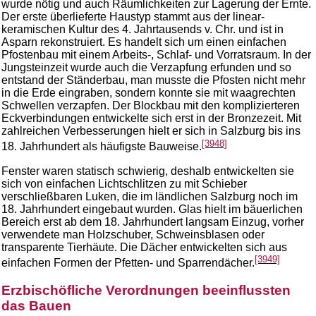
wurde nötig und auch Räumlichkeiten zur Lagerung der Ernte.
Der erste überlieferte Haustyp stammt aus der linear-
keramischen Kultur des 4. Jahrtausends v. Chr. und ist in
Asparn rekonstruiert. Es handelt sich um einen einfachen
Pfostenbau mit einem Arbeits-, Schlaf- und Vorratsraum. In der
Jungsteinzeit wurde auch die Verzapfung erfunden und so
entstand der Ständerbau, man musste die Pfosten nicht mehr
in die Erde eingraben, sondern konnte sie mit waagrechten
Schwellen verzapfen. Der Blockbau mit den komplizierteren
Eckverbindungen entwickelte sich erst in der Bronzezeit. Mit
zahlreichen Verbesserungen hielt er sich in Salzburg bis ins
[3948]
18. Jahrhundert als häufigste Bauweise.
Fenster waren statisch schwierig, deshalb entwickelten sie
sich von einfachen Lichtschlitzen zu mit Schieber
verschließbaren Luken, die im ländlichen Salzburg noch im
18. Jahrhundert eingebaut wurden. Glas hielt im bäuerlichen
Bereich erst ab dem 18. Jahrhundert langsam Einzug, vorher
verwendete man Holzschuber, Schweinsblasen oder
transparente Tierhäute. Die Dächer entwickelten sich aus
[3949]
einfachen Formen der Pfetten- und Sparrendächer.
Erzbischöfliche Verordnungen beeinflussten
das Bauen