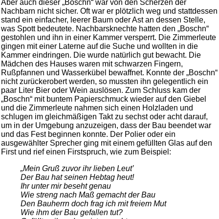
Aber auch dieser „Boschn“ war von den Scherzen der
Nachbarn nicht sicher. Oft war er plötzlich weg und stattdessen
stand ein einfacher, leerer Baum oder Ast an dessen Stelle,
was Spott bedeutete. Nachbarsknechte hatten den „Boschn“
gestohlen und ihn in einer Kammer versperrt. Die Zimmerleute
gingen mit einer Laterne auf die Suche und wollten in die
Kammer eindringen. Die wurde natürlich gut bewacht. Die
Mädchen des Hauses waren mit schwarzen Fingern,
Rußpfannen und Wasserkübel bewaffnet. Konnte der „Boschn“
nicht zurückerobert werden, so mussten ihn gelegentlich ein
paar Liter Bier oder Wein auslösen. Zum Schluss kam der
„Boschn“ mit buntem Papierschmuck wieder auf den Giebel
und die Zimmerleute nahmen sich einen Holzladen und
schlugen im gleichmäßigen Takt zu sechst oder acht darauf,
um in der Umgebung anzuzeigen, dass der Bau beendet war
und das Fest beginnen konnte. Der Polier oder ein
ausgewählter Sprecher ging mit einem gefüllten Glas auf den
First und rief einen Firstspruch, wie zum Beispiel:
„Mein Gruß zuvor ihr lieben Leut’
Der Bau hat seinen Hebtag heut!
Ihr unter mir beseht genau
Wie streng nach Maß gemacht der Bau
Den Bauherrn doch frag ich mit freiem Mut
Wie ihm der Bau gefallen tut?