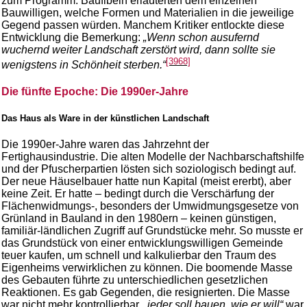
zum Programm. Baufibeln erläuterten dem einzelnen
Bauwilligen, welche Formen und Materialien in die jeweilige
Gegend passen würden. Manchem Kritiker entlockte diese
Entwicklung die Bemerkung:
„Wenn schon ausufernd
wuchernd weiter Landschaft zerstört wird, dann sollte sie
[3968]
wenigstens in Schönheit sterben.“
Die fünfte Epoche: Die 1990er-Jahre
Das Haus als Ware in der künstlichen Landschaft
Die 1990er-Jahre waren das Jahrzehnt der
Fertighausindustrie. Die alten Modelle der Nachbarschaftshilfe
und der Pfuscherpartien lösten sich soziologisch bedingt auf.
Der neue Häuselbauer hatte nun Kapital (meist ererbt), aber
keine Zeit. Er hatte – bedingt durch die Verschärfung der
Flächenwidmungs-, besonders der Umwidmungsgesetze von
Grünland in Bauland in den 1980ern – keinen günstigen,
familiär-ländlichen Zugriff auf Grundstücke mehr. So musste er
das Grundstück von einer entwicklungswilligen Gemeinde
teuer kaufen, um schnell und kalkulierbar den Traum des
Eigenheims verwirklichen zu können. Die boomende Masse
des Gebauten führte zu unterschiedlichen gesetzlichen
Reaktionen. Es gab Gegenden, die resignierten. Die Masse
war nicht mehr kontrollierbar,
„jeder soll bauen, wie er will“
war