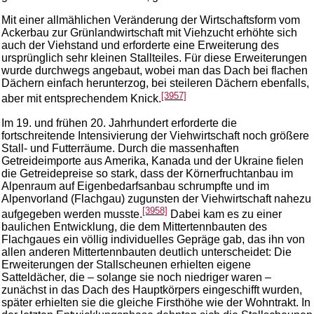
Mit einer allmählichen Veränderung der Wirtschaftsform vom
Ackerbau zur Grünlandwirtschaft mit Viehzucht erhöhte sich
auch der Viehstand und erforderte eine Erweiterung des
ursprünglich sehr kleinen Stallteiles. Für diese Erweiterungen
wurde durchwegs angebaut, wobei man das Dach bei flachen
Dächern einfach herunterzog, bei steileren Dächern ebenfalls,
[3957]
aber mit entsprechendem Knick.
Im 19. und frühen 20. Jahrhundert erforderte die
fortschreitende Intensivierung der Viehwirtschaft noch größere
Stall- und Futterräume. Durch die massenhaften
Getreideimporte aus Amerika, Kanada und der Ukraine fielen
die Getreidepreise so stark, dass der Körnerfruchtanbau im
Alpenraum auf Eigenbedarfsanbau schrumpfte und im
Alpenvorland (Flachgau) zugunsten der Viehwirtschaft nahezu
[3958]
aufgegeben werden musste.
Dabei kam es zu einer
baulichen Entwicklung, die dem Mittertennbauten des
Flachgaues ein völlig individuelles Gepräge gab, das ihn von
allen anderen Mittertennbauten deutlich unterscheidet: Die
Erweiterungen der Stallscheunen erhielten eigene
Satteldächer, die – solange sie noch niedriger waren –
zunächst in das Dach des Hauptkörpers eingeschifft wurden,
später erhielten sie die gleiche Firsthöhe wie der Wohntrakt. In