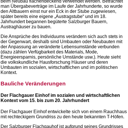
beim Neubau flächendeckend verwendet werden. Betrachtet
man Übergabeverträge im Laufe der Jahrhunderte, so wurde
den Altbauern einst nur ein Eck in der Stube zugewiesen,
später bereits eine eigene „Austragstube“ und im 18.
Jahrhundert begannen begüterte Salzburger Bauern,
Austraghäuser zu bauen.
Die Ansprüche des Individuums verändern sich auch stets in
der Gegenwart, deshalb sind Umbauten oder Neubauten mit
der Anpassung an veränderte Lebensumstände verbunden
(dazu zählen Verfügbarkeit des Materials, Mode,
Energieersparnis, persönliche Umstände usw.). Heute sieht
die volkskundliche Hausforschung Häuser und deren
Umbauten im sozialen, wirtschaftlichen und im politischen
Kontext.
Bauliche Veränderungen
Der Flachgauer Einhof im sozialen und wirtschaftlichen
Kontext vom 15. bis zum 20. Jahrhundert
Der Flachgauer Einhof entwickelte sich von einem Rauchhaus
mit rechteckigem Grundriss zu den heute bekannten T-Höfen.
Der Salzburger Flachgauhof ist aufgrund seines Grundrisses