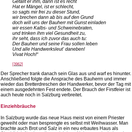
Gefällt er ihm, dann ist es recht
Hat er Mängel, ist er schlecht,
so sagts mir frei zu dieser Stund,
wir brechen dann ab bis auf den Grund
doch will uns der Bauherr mit Gunst einladen
wir essen Kalbs- und Schweinebraten,
und trinken ihm viel Gesundheit zu,
ihr seht, dass ich zuvor das auch tu:
Der Bauherr und seine Frau sollen leben
Und alle Handwerksleut’ daneben!
Vivat Hoch!“
[3962]
Der Sprecher trank danach sein Glas aus und warf es hinunter.
Anschließend folgte die Ansprache des Bauherrn und immer
wieder das Bretterdreschen der Handwerker, bevor der Tag mit
einem ausgedehnten Fest endete. Der Brauch der Firstfeier ist
auch heute noch in Salzburg verbreitet.
Einziehbräuche
In Salzburg wurde das neue Haus meist von einem Priester
geweiht oder man besprengte es selbst mit Weihwasser. Man
brachte auch Brot und Salz in ein neu erbautes Haus als