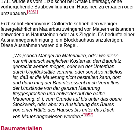
1711 wurde es vom Erzbischof bei Strafe untersagt, ohne
vorhergehende Baubewilligung ein Haus neu zu erbauen oder
[3951]
umzubauen.
Erzbischof Hieronymus Colloredo schrieb den weniger
feuergefährlichen Mauerbau zwingend vor. Mauern entstanden
entweder aus Natursteinen oder aus Ziegeln. Es bedurfte einer
Ausnahmegenehmigung, ein Blockbauhaus anzufertigen.
Diese Ausnahmen waren die Regel.
„Wo jedoch Mangel an Materialien, oder wo diese
nur mit unerschwinglichen Kosten an den Bauplatz
gebracht werden mögen, oder wo der Unterthan
durch Unglücksfälle verarmt, oder sonst so mittellos
ist, daß er die Mauerung nicht bestreiten kann, dort
und dann mag der Bauinteressent nach Verhältnis
der Umstände von der ganzen Mauerung
freygesprochen und entweder auf die halbe
Mauerung, d. i. vom Grunde auf bis unter das obere
Stockwerk, oder aber zu Ausführung des Baues
von einer Hälfte des Hauses bis unter das Dach
[3952]
von Mauer angewiesen werden.“
Baumaterialien