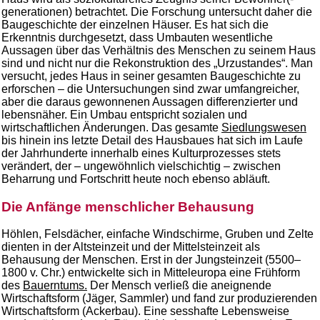
generationen) betrachtet. Die Forschung untersucht daher die
Baugeschichte der einzelnen Häuser. Es hat sich die
Erkenntnis durchgesetzt, dass Umbauten wesentliche
Aussagen über das Verhältnis des Menschen zu seinem Haus
sind und nicht nur die Rekonstruktion des „Urzustandes“. Man
versucht, jedes Haus in seiner gesamten Baugeschichte zu
erforschen – die Untersuchungen sind zwar umfangreicher,
aber die daraus gewonnenen Aussagen differenzierter und
lebensnäher. Ein Umbau entspricht sozialen und
wirtschaftlichen Änderungen. Das gesamte
Siedlungswesen
bis hinein ins letzte Detail des Hausbaues hat sich im Laufe
der Jahrhunderte innerhalb eines Kulturprozesses stets
verändert, der – ungewöhnlich vielschichtig – zwischen
Beharrung und Fortschritt heute noch ebenso abläuft.
Die Anfänge menschlicher Behausung
Höhlen, Felsdächer, einfache Windschirme, Gruben und Zelte
dienten in der Altsteinzeit und der Mittelsteinzeit als
Behausung der Menschen. Erst in der Jungsteinzeit (5500–
1800 v. Chr.) entwickelte sich in Mitteleuropa eine Frühform
des
Bauerntums.
Der Mensch verließ die aneignende
Wirtschaftsform (Jäger, Sammler) und fand zur produzierenden
Wirtschaftsform (Ackerbau). Eine sesshafte Lebensweise