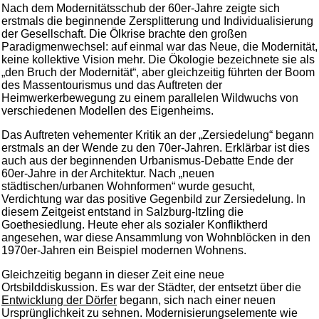
Nach dem Modernitätsschub der 60er-Jahre zeigte sich
erstmals die beginnende Zersplitterung und Individualisierung
der Gesellschaft. Die Ölkrise brachte den großen
Paradigmenwechsel: auf einmal war das Neue, die Modernität,
keine kollektive Vision mehr. Die Ökologie bezeichnete sie als
„den Bruch der Modernität“, aber gleichzeitig führten der Boom
des Massentourismus und das Auftreten der
Heimwerkerbewegung zu einem parallelen Wildwuchs von
verschiedenen Modellen des Eigenheims.
Das Auftreten vehementer Kritik an der „Zersiedelung“ begann
erstmals an der Wende zu den 70er-Jahren. Erklärbar ist dies
auch aus der beginnenden Urbanismus-Debatte Ende der
60er-Jahre in der Architektur. Nach „neuen
städtischen/urbanen Wohnformen“ wurde gesucht,
Verdichtung war das positive Gegenbild zur Zersiedelung. In
diesem Zeitgeist entstand in Salzburg-Itzling die
Goethesiedlung. Heute eher als sozialer Konfliktherd
angesehen, war diese Ansammlung von Wohnblöcken in den
1970er-Jahren ein Beispiel modernen Wohnens.
Gleichzeitig begann in dieser Zeit eine neue
Ortsbilddiskussion. Es war der Städter, der entsetzt über die
Entwicklung der Dörfer
begann, sich nach einer neuen
Ursprünglichkeit zu sehnen. Modernisierungselemente wie