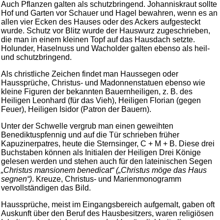
Auch Pflanzen galten als schutzbringend. Johanniskraut sollte
Hof und Garten vor Schauer und Hagel bewahren, wenn es an
allen vier Ecken des Hauses oder des Ackers aufgesteckt
wurde. Schutz vor Blitz wurde der Hauswurz zugeschrieben,
die man in einem kleinen Topf auf das Hausdach setzte.
Holunder, Haselnuss und Wacholder galten ebenso als heil-
und schutzbringend.
Als christliche Zeichen findet man Haussegen oder
Haussprüche, Christus- und Madonnenstatuen ebenso wie
kleine Figuren der bekannten Bauernheiligen, z. B. des
Heiligen Leonhard (für das Vieh), Heiligen Florian (gegen
Feuer), Heiligen Isidor (Patron der Bauern).
Unter der Schwelle vergrub man einen geweihten
Benediktuspfennig und auf die Tür schrieben früher
Kapuzinerpatres, heute die Sternsinger, C + M + B. Diese drei
Buchstaben können als Initialen der Heiligen Drei Könige
gelesen werden und stehen auch für den lateinischen Segen
„Christus mansionem benedicat“ („Christus möge das Haus
segnen“)
. Kreuze, Christus- und Marienmonogramm
vervollständigen das Bild.
Haussprüche, meist im Eingangsbereich aufgemalt, gaben oft
Auskunft über den Beruf des Hausbesitzers, waren religiösen