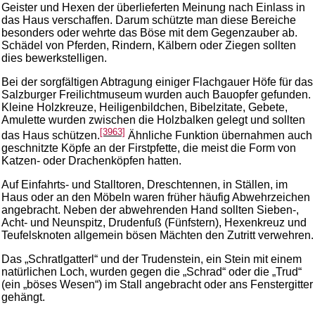
Geister und Hexen der überlieferten Meinung nach Einlass in
das Haus verschaffen. Darum schützte man diese Bereiche
besonders oder wehrte das Böse mit dem Gegenzauber ab.
Schädel von Pferden, Rindern, Kälbern oder Ziegen sollten
dies bewerkstelligen.
Bei der sorgfältigen Abtragung einiger Flachgauer Höfe für das
Salzburger Freilichtmuseum wurden auch Bauopfer gefunden.
Kleine Holzkreuze, Heiligenbildchen, Bibelzitate, Gebete,
Amulette wurden zwischen die Holzbalken gelegt und sollten
[3963]
das Haus schützen.
Ähnliche Funktion übernahmen auch
geschnitzte Köpfe an der Firstpfette, die meist die Form von
Katzen- oder Drachenköpfen hatten.
Auf Einfahrts- und Stalltoren, Dreschtennen, in Ställen, im
Haus oder an den Möbeln waren früher häufig Abwehrzeichen
angebracht. Neben der abwehrenden Hand sollten Sieben-,
Acht- und Neunspitz, Drudenfuß (Fünfstern), Hexenkreuz und
Teufelsknoten allgemein bösen Mächten den Zutritt verwehren.
Das „Schratlgatterl“ und der Trudenstein, ein Stein mit einem
natürlichen Loch, wurden gegen die „Schrad“ oder die „Trud“
(ein „böses Wesen“) im Stall angebracht oder ans Fenstergitter
gehängt.