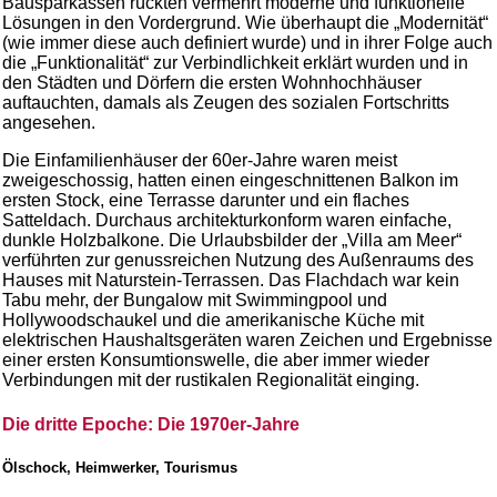
Bausparkassen rückten vermehrt moderne und funktionelle
Lösungen in den Vordergrund. Wie überhaupt die „Modernität“
(wie immer diese auch definiert wurde) und in ihrer Folge auch
die „Funktionalität“ zur Verbindlichkeit erklärt wurden und in
den Städten und Dörfern die ersten Wohnhochhäuser
auftauchten, damals als Zeugen des sozialen Fortschritts
angesehen.
Die Einfamilienhäuser der 60er-Jahre waren meist
zweigeschossig, hatten einen eingeschnittenen Balkon im
ersten Stock, eine Terrasse darunter und ein flaches
Satteldach. Durchaus architekturkonform waren einfache,
dunkle Holzbalkone. Die Urlaubsbilder der „Villa am Meer“
verführten zur genussreichen Nutzung des Außenraums des
Hauses mit Naturstein-Terrassen. Das Flachdach war kein
Tabu mehr, der Bungalow mit Swimmingpool und
Hollywoodschaukel und die amerikanische Küche mit
elektrischen Haushaltsgeräten waren Zeichen und Ergebnisse
einer ersten Konsumtionswelle, die aber immer wieder
Verbindungen mit der rustikalen Regionalität einging.
Die dritte Epoche: Die 1970er-Jahre
Ölschock, Heimwerker, Tourismus