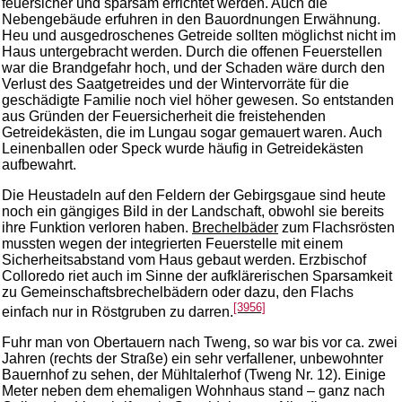
feuersicher und sparsam errichtet werden. Auch die
Nebengebäude erfuhren in den Bauordnungen Erwähnung.
Heu und ausgedroschenes Getreide sollten möglichst nicht im
Haus untergebracht werden. Durch die offenen Feuerstellen
war die Brandgefahr hoch, und der Schaden wäre durch den
Verlust des Saatgetreides und der Wintervorräte für die
geschädigte Familie noch viel höher gewesen. So entstanden
aus Gründen der Feuersicherheit die freistehenden
Getreidekästen, die im Lungau sogar gemauert waren. Auch
Leinenballen oder Speck wurde häufig in Getreidekästen
aufbewahrt.
Die Heustadeln auf den Feldern der Gebirgsgaue sind heute
noch ein gängiges Bild in der Landschaft, obwohl sie bereits
ihre Funktion verloren haben.
Brechelbäder
zum Flachsrösten
mussten wegen der integrierten Feuerstelle mit einem
Sicherheitsabstand vom Haus gebaut werden. Erzbischof
Colloredo riet auch im Sinne der aufklärerischen Sparsamkeit
zu Gemeinschaftsbrechelbädern oder dazu, den Flachs
[3956]
einfach nur in Röstgruben zu darren.
Fuhr man von Obertauern nach Tweng, so war bis vor ca. zwei
Jahren (rechts der Straße) ein sehr verfallener, unbewohnter
Bauernhof zu sehen, der Mühltalerhof (Tweng Nr. 12). Einige
Meter neben dem ehemaligen Wohnhaus stand – ganz nach