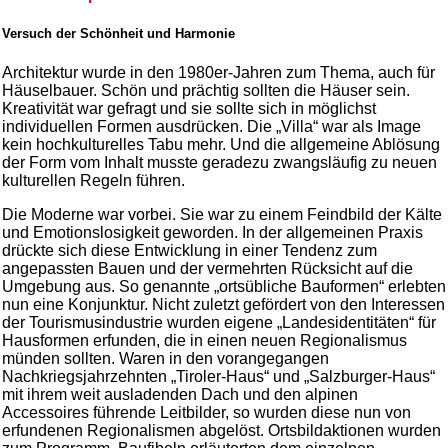
Versuch der Schönheit und Harmonie
Architektur wurde in den 1980er-Jahren zum Thema, auch für
Häuselbauer. Schön und prächtig sollten die Häuser sein.
Kreativität war gefragt und sie sollte sich in möglichst
individuellen Formen ausdrücken. Die „Villa“ war als Image
kein hochkulturelles Tabu mehr. Und die allgemeine Ablösung
der Form vom Inhalt musste geradezu zwangsläufig zu neuen
kulturellen Regeln führen.
Die Moderne war vorbei. Sie war zu einem Feindbild der Kälte
und Emotionslosigkeit geworden. In der allgemeinen Praxis
drückte sich diese Entwicklung in einer Tendenz zum
angepassten Bauen und der vermehrten Rücksicht auf die
Umgebung aus. So genannte „ortsübliche Bauformen“ erlebten
nun eine Konjunktur. Nicht zuletzt gefördert von den Interessen
der Tourismusindustrie wurden eigene „Landesidentitäten“ für
Hausformen erfunden, die in einen neuen Regionalismus
münden sollten. Waren in den vorangegangen
Nachkriegsjahrzehnten „Tiroler-Haus“ und „Salzburger-Haus“
mit ihrem weit ausladenden Dach und den alpinen
Accessoires führende Leitbilder, so wurden diese nun von
erfundenen Regionalismen abgelöst. Ortsbildaktionen wurden