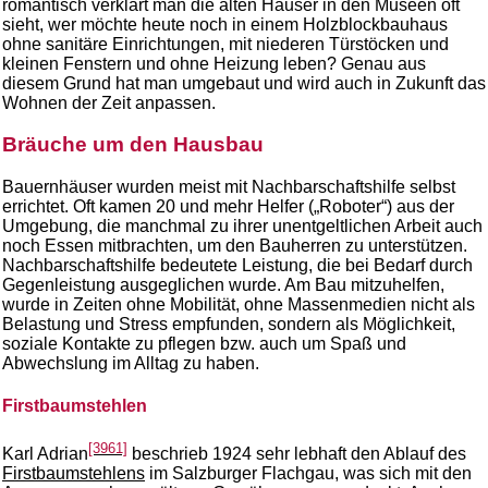
romantisch verklärt man die alten Häuser in den Museen oft
sieht, wer möchte heute noch in einem Holzblockbauhaus
ohne sanitäre Einrichtungen, mit niederen Türstöcken und
kleinen Fenstern und ohne Heizung leben? Genau aus
diesem Grund hat man umgebaut und wird auch in Zukunft das
Wohnen der Zeit anpassen.
Bräuche um den Hausbau
Bauernhäuser wurden meist mit Nachbarschaftshilfe selbst
errichtet. Oft kamen 20 und mehr Helfer („Roboter“) aus der
Umgebung, die manchmal zu ihrer unentgeltlichen Arbeit auch
noch Essen mitbrachten, um den Bauherren zu unterstützen.
Nachbarschaftshilfe bedeutete Leistung, die bei Bedarf durch
Gegenleistung ausgeglichen wurde. Am Bau mitzuhelfen,
wurde in Zeiten ohne Mobilität, ohne Massenmedien nicht als
Belastung und Stress empfunden, sondern als Möglichkeit,
soziale Kontakte zu pflegen bzw. auch um Spaß und
Abwechslung im Alltag zu haben.
Firstbaumstehlen
[3961]
Karl Adrian
beschrieb 1924 sehr lebhaft den Ablauf des
Firstbaumstehlens
im Salzburger Flachgau, was sich mit den