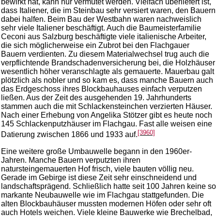
bewirkt hat, kann nur vermutet werden. Vielfach überliefert ist,
dass Italiener, die im Steinbau sehr versiert waren, den Bauern
dabei halfen. Beim Bau der Westbahn waren nachweislich
sehr viele Italiener beschäftigt. Auch die Baumeisterfamilie
Ceconi aus Salzburg beschäftigte viele italienische Arbeiter,
die sich möglicherweise ein Zubrot bei den Flachgauer
Bauern verdienten. Zu diesem Materialwechsel trug auch die
verpflichtende Brandschadenversicherung bei, die Holzhäuser
wesentlich höher veranschlagte als gemauerte. Mauerbau galt
plötzlich als nobler und so kam es, dass manche Bauern auch
das Erdgeschoss ihres Blockbauhauses einfach verputzen
ließen. Aus der Zeit des ausgehenden 19. Jahrhunderts
stammen auch die mit Schlackensteinchen verzierten Häuser.
Nach einer Erhebung von Angelika Stötzer gibt es heute noch
145 Schlackenputzhäuser im Flachgau. Fast alle weisen eine
[3960]
Datierung zwischen 1866 und 1933 auf.
Eine weitere große Umbauwelle begann in den 1960er-
Jahren. Manche Bauern verputzten ihren
natursteingemauerten Hof frisch, viele bauten völlig neu.
Gerade im Gebirge ist diese Zeit sehr einschneidend und
landschaftsprägend. Schließlich hatte seit 100 Jahren keine so
markante Neubauwelle wie im Flachgau stattgefunden. Die
alten Blockbauhäuser mussten modernen Höfen oder sehr oft
auch Hotels weichen. Viele kleine Bauwerke wie Brechelbad,