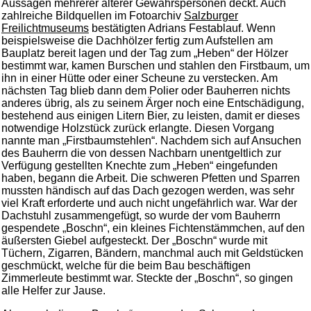
Aussagen mehrerer älterer Gewährspersonen deckt. Auch
zahlreiche Bildquellen im Fotoarchiv
Salzburger
Freilichtmuseums
bestätigten Adrians Festablauf. Wenn
beispielsweise die Dachhölzer fertig zum Aufstellen am
Bauplatz bereit lagen und der Tag zum „Heben“ der Hölzer
bestimmt war, kamen Burschen und stahlen den Firstbaum, um
ihn in einer Hütte oder einer Scheune zu verstecken. Am
nächsten Tag blieb dann dem Polier oder Bauherren nichts
anderes übrig, als zu seinem Ärger noch eine Entschädigung,
bestehend aus einigen Litern Bier, zu leisten, damit er dieses
notwendige Holzstück zurück erlangte. Diesen Vorgang
nannte man „Firstbaumstehlen“. Nachdem sich auf Ansuchen
des Bauherrn die von dessen Nachbarn unentgeltlich zur
Verfügung gestellten Knechte zum „Heben“ eingefunden
haben, begann die Arbeit. Die schweren Pfetten und Sparren
mussten händisch auf das Dach gezogen werden, was sehr
viel Kraft erforderte und auch nicht ungefährlich war. War der
Dachstuhl zusammengefügt, so wurde der vom Bauherrn
gespendete „Boschn“, ein kleines Fichtenstämmchen, auf den
äußersten Giebel aufgesteckt. Der „Boschn“ wurde mit
Tüchern, Zigarren, Bändern, manchmal auch mit Geldstücken
geschmückt, welche für die beim Bau beschäftigen
Zimmerleute bestimmt war. Steckte der „Boschn“, so gingen
alle Helfer zur Jause.