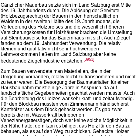
Gänzlicher Mauerbau setzte sich im Land Salzburg erst Mitte
des 19. Jahrhunderts durch. Die Ablösung der Servitute
(Holzbezugsrechte) der Bauern in den herrschaftlichen
Wäldern in der zweiten Hälfte des 19. Jahrhunderts, die
Verteuerung des Holzpreises und die wesentlich höheren
Versicherungskosten für Holzhäuser brachten die Umstellung
auf Steinbauweise für das Bauernhaus mit sich. Auch Ziegel
fanden ab dem 19. Jahrhundert Verwendung. Die relativ
kleinen und qualitativ nicht sehr hochwertigen
Lehmvorkommen ließen im Land Salzburg aber keine
[3953]
bedeutende Ziegelindustrie entstehen.
Zum Bauen verwendete man Materialien, die in der
Umgebung vorhanden, relativ leicht zu transportieren und nicht
zu teuer waren. Die Besorgung der Baumaterialien für einen
Hausbau nahm meist einige Jahre in Anspruch, da auf
landschaftliche Gegebenheiten geachtet werden musste. Auch
die Bearbeitung des Holzes war sehr kraft- und zeitaufwendig.
Für den Blockbau mussten vom Zimmermann händisch erst
Kanthölzer aus dem Block gehackt werden. Es gab zwar
bereits die mit Wasserkraft betriebenen
Venezianergattersägen, doch wer keine solche Möglichkeit in
der Nähe hatte, dem kam es billiger, das Holz für den Bau zu
behauen, als es auf den Weg zu schicken. Gehackte Hölzer