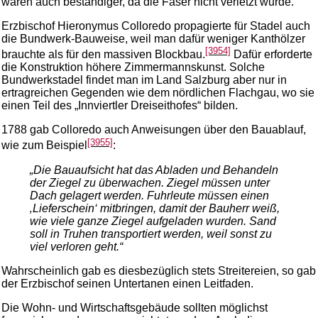
waren auch beständiger, da die Faser nicht verletzt wurde.
Erzbischof Hieronymus Colloredo propagierte für Stadel auch
die Bundwerk-Bauweise, weil man dafür weniger Kanthölzer
[3954]
brauchte als für den massiven Blockbau.
Dafür erforderte
die Konstruktion höhere Zimmermannskunst. Solche
Bundwerkstadel findet man im Land Salzburg aber nur in
ertragreichen Gegenden wie dem nördlichen Flachgau, wo sie
einen Teil des „Innviertler Dreiseithofes“ bilden.
1788 gab Colloredo auch Anweisungen über den Bauablauf,
[3955]
wie zum Beispiel
:
„Die Bauaufsicht hat das Abladen und Behandeln
der Ziegel zu überwachen. Ziegel müssen unter
Dach gelagert werden. Fuhrleute müssen einen
‚Lieferschein‘ mitbringen, damit der Bauherr weiß,
wie viele ganze Ziegel aufgeladen wurden. Sand
soll in Truhen transportiert werden, weil sonst zu
viel verloren geht.“
Wahrscheinlich gab es diesbezüglich stets Streitereien, so gab
der Erzbischof seinen Untertanen einen Leitfaden.
Die Wohn- und Wirtschaftsgebäude sollten möglichst