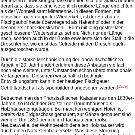
der letzten Entwicklungsphase dehnten sich die Stallscheunen
derart aus, dass sie eine wesentlich größere Länge erreichten
als der Wohnteil samt Mittertenne. In diesen Formen, mit
einseitiger oder doppelter Wiederkehr, ist der Salzburger
Flachgauhof heute überwiegend als Hakenhof oder in der
besonders charakteristischen T-Form mit lang gestreckter
geschlossener Wetterseite zu sehen. Nicht nur der Länge
nach, sondern auch in der Breite erweiterte sich der Stall in die
Dreschtenne, wo einst das Getreide mit den Dreschflegeln
ausgedroschen wurde.
Durch die starke Mechanisierung der landwirtschaftlichen
Arbeit im 20. Jahrhundert erfuhren diese Anbauten vielfach
noch eine weitere, unter Umständen schon überdimensionale
Verlängerung. Diese rein wirtschaftlich bedingte
Entwicklungsform kann in der heutigen Flachgauer
[3959]
Gehöftlandschaft als typenbildend angesehen werden.
Betrachtet man den Franziszäischen Kataster aus den 1830er-
Jahren, so ist dort der Großteil der Bauernhäuser als
Holzhäuser eingetragen. Bei manchen wenigen Höfen ist
bereits das Erdgeschoss gemauert, zur Gänze gemauert sind
wenige. Um 1850 beginnt im Flachgau eine große
Neubauwelle, der Wohnbereich der alten Holzhäuser wird
durch einen Natursteinbau ersetzt. Was diese Strömung