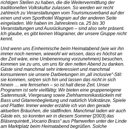
richtigen Stellen zu haben, die die Weitervermittlung der
traditionellen Volkskultur zulassen. So werden wir recht
zahlreich zu Veranstaltungen vom Tourismusverband auf der
einen und vom Sporthotel Wagrain auf der anderen Seite
eingeladen. Wir haben im Jahreskreis ca. 25 bis 30
Veranstaltungen und Ausrückungen – sind also sehr präsent.
Ich glaube, es gibt keinen Wagrainer, der unsere Gruppe nicht
kennt.
Und wenn uns Einheimische beim Heimatabend (wie wir ihn
immer noch nennen, wiewohl wir wissen, dass es höchst an
der Zeit wäre, eine Umbenennung vorzunehmen) besuchen,
kommen sie zu uns, um uns für den netten Abend zu danken.
Gäste sind manchmal sehr interessiert und manchmal
konsumieren sie unsere Darbietungen im „all inclusive“-Stil:
sie kommen, setzen sich hin und lassen das nicht in sich
hinein … wie fernsehen – so ist halt diese Zeit. Unser
Programm ist sehr vielfältig: Wir bieten eine gruppeneigene
Saitenmusik, Viergesang sowie Ziehharmonikastückeln mit
Bass und Gitarrenbegleitung und natürlich Volkstänze, Spiele
und Plattler. Immer wieder erzähle ich von den gerade
aktuellen Bräuchen, die stattfinden. Manchmal laden wir auch
Gäste ein, so konnten wir in diesem Sommer
[2003]
das
Bläserquintett „Vocario Brass“ aus Pfarrwerfen unter der Linde
am Marktplatz beim Heimatabend begrüßen. Solche