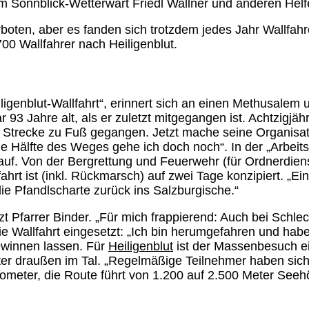
om Sonnblick-Wetterwart Friedl Wallner und anderen Helf
erboten, aber es fanden sich trotzdem jedes Jahr Wallfa
00 Wallfahrer nach Heiligenblut.
eiligenblut-Wallfahrt“, erinnert sich an einen Methusale
3 Jahre alt, als er zuletzt mitgegangen ist. Achtzigjäh
e Strecke zu Fuß gegangen. Jetzt mache seine Organisati
Hälfte des Weges gehe ich doch noch“. In der „Arbeitsg
auf. Von der Bergrettung und Feuerwehr (für Ordnerdien
ahrt ist (inkl. Rückmarsch) auf zwei Tage konzipiert. „E
e Pfandlscharte zurück ins Salzburgische.“
t Pfarrer Binder. „Für mich frappierend: Auch bei Schl
r die Wallfahrt eingesetzt: „Ich bin herumgefahren und ha
gewinnen lassen. Für
Heiligenblut
ist der Massenbesuch e
iter draußen im Tal. „Regelmäßige Teilnehmer haben sich
ilometer, die Route führt von 1.200 auf 2.500 Meter See