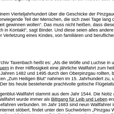
d einem Vierteljahrhundert über die Geschicke der Pinzgau
berwiegende Teil der Menschen, die sich zwei Tage lang
it gewinnen wollen“. Das muss nicht heißen, dass diese 
n Kontakt“, sagt Binder. Und diese seien alles andere a
Verletzung eines Kindes, von familiären und beruflichen
hiv Taxenbach heißt es: „Als die Wölfe und Luchse in 
auern
in ihrer Hilflosigkeit eine jährliche Wallfahrt zum h
n Jahren 1482 und 1495 durch den Oberpinzgau rollten, 
rten „Zum Heiligen Blut“ nahmen im 15. Jahrhundert zu, 
. Der bis heute bestehende prachtvolle gotische Flügelal
ligenblut-Wallfahrt stammt aus dem Jahr 1544. Die Notiz
Wallfahrt wurde immer als
Bittgang für Leib und Leben
era
efahren verbunden. Im Jahr 1683 sind neun Wallfahrer i
nternet stöbert, findet unter den Suchwörtern „Pinzgau Wa