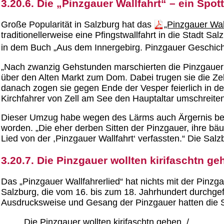
3.20.6. Die „Pinzgauer Wallfahrt“ – ein Spott
Große Popularität in Salzburg hat das
„Pinzgauer Wall
traditionellerweise eine Pfingstwallfahrt in die Stadt Sa
in dem Buch „Aus dem Innergebirg. Pinzgauer Geschicht
„Nach zwanzig Gehstunden marschierten die Pinzgauer 
über den Alten Markt zum Dom. Dabei trugen sie die Z
danach zogen sie gegen Ende der Vesper feierlich in d
Kirchfahrer von Zell am See den Hauptaltar umschreiten
Dieser Umzug habe wegen des Lärms auch Ärgernis bereite
worden. „Die eher derben Sitten der Pinzgauer, ihre bä
Lied von der ,Pinzgauer Wallfahrt‘ verfassten.“ Die Sal
3.20.7. Die Pinzgauer wollten kirifaschtn geh
Das „Pinzgauer Wallfahrerlied“ hat nichts mit der Pinzgau
Salzburg, die vom 16. bis zum 18. Jahrhundert durchgef
Ausdrucksweise und Gesang der Pinzgauer hatten die Sa
„Die Pinzgauer wollten kirifaschtn gehen, /