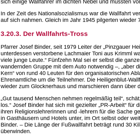
sich einige Wallfahrer im dichten Nebel und mussten v
In der Zeit des Nationalsozialismus war die Wallfahrt v
auf sich nahmen. Gleich im Jahr 1945 pilgerten wieder 7
3.20.3. Der Wallfahrts-Tross
Pfarrer Josef Binder, seit 1979 Leiter der „Pinzgauer H
unterdessen verstorbene Lachmaier Toni aus Krimml war 9
viele junge Leute.“ Fünfzehn Mal sei er selbst die ganz
wandernden Gruppe mit dem Auto notwendig –, „aber die 
Kern“ von rund 40 Leuten für den organisatorischen Abl
Ehrenamtliche um die Teilnehmer. Die Heiligenblut-Wallf
wieder zum Glocknerhaus und marschieren dann über di
„Gut tausend Menschen nehmen regelmäßig teil“, schätz
los.“ Josef Binder hat sich mit gezielter „PR-Arbeit“ fü
ihren Religionslehrerinnen und -lehrern für die Sache 
in Gasthäusern und Hotels unter, im Ort selbst oder we
Binder. – Die Länge der Fußwallfahrt beträgt rund 30 K
überwinden.