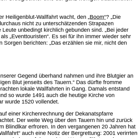
er Heiligenblut-Wallfahrt wacht, den
„Boom“
? „Die
 durchaus nicht zu unterschätzenden Strapazen
Leute unbedingt kirchlich gebunden sind. „Bei jeder
ls „Eventtouristen“. Es sei für ihn immer wieder sehr
 Sorgen berichten: „Das erzählen sie mir, nicht den
unserer Gegend überhand nahmen und ihre Blutgier an
eiligen Blut jenseits des Tauern.“ Das dürfte fromme
brachten lokale Wallfahrten in Gang. Damals entstand
und so wurde 1491 auch die heutige Kirche von
tar wurde 1520 vollendet.
 auf einer Kirchenrechnung der Dekanatspfarre
chtet. Der weite Weg über den Tauern hin und zurück
m Blindlkar erfroren. In den vergangenen 20 Jahren hat
llfahrt“ auch eine Notiz der Bergrettung: 2001 verirrten