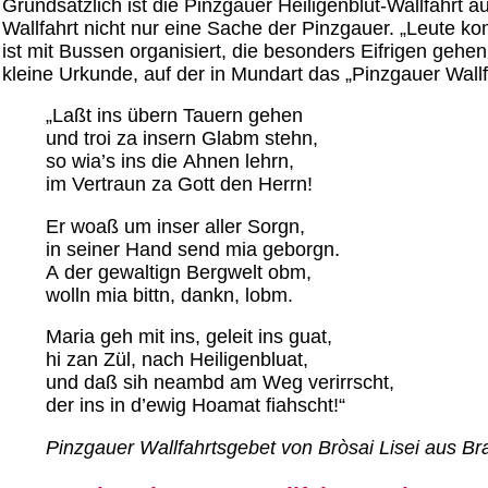
Grundsätzlich ist die Pinzgauer Heiligenblut-Wallfahrt 
Wallfahrt nicht nur eine Sache der Pinzgauer. „Leute k
ist mit Bussen organisiert, die besonders Eifrigen gehe
kleine Urkunde, auf der in Mundart das „Pinzgauer Wallf
„Laßt ins übern Tauern gehen
und troi za insern Glabm stehn,
so wia’s ins die Ahnen lehrn,
im Vertraun za Gott den Herrn!
Er woaß um inser aller Sorgn,
in seiner Hand send mia geborgn.
A der gewaltign Bergwelt obm,
wolln mia bittn, dankn, lobm.
Maria geh mit ins, geleit ins guat,
hi zan Zül, nach Heiligenbluat,
und daß sih neambd am Weg verirrscht,
der ins in d’ewig Hoamat fiahscht!“
Pinzgauer Wallfahrtsgebet von Bròsai Lisei aus B