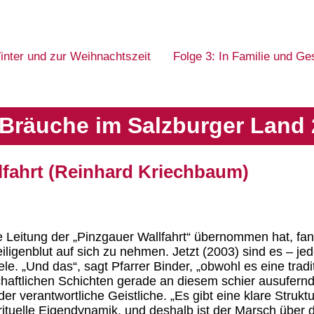
inter und zur Weihnachtszeit
Folge 3: In Familie und Ge
Bräuche im Salzburger Land 
llfahrt (Reinhard Kriechbaum)
 die Leitung der „Pinzgauer Wallfahrt“ übernommen hat,
igenblut auf sich zu nehmen. Jetzt (2003) sind es – jed
le. „Und das“, sagt Pfarrer Binder, „obwohl es eine tradi
lschaftlichen Schichten gerade an diesem schier ausufer
t der verantwortliche Geistliche. „Es gibt eine klare Struk
rituelle Eigendynamik, und deshalb ist der Marsch über 