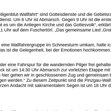
ligenblut-Wallfahrt“ sind Gottesdienste und die Gebetsra
ienst. Um 6 Uhr ist Abmarsch. Gegen 9 Uhr ist die erst
es um die Anliegen Kirche und das Gottesvolk“, erklärt 
 Uhr auf dem Fuschertörl. „Das gemeinsame Lied ‚Großer
 eine Wallfahrergruppe im Schneesturm umkam, halte ich
 ist die Gelegenheit, bei der Emotionen hochkommen.“ F
f der eine Fahrspur für die wandernden Pilger frei gehal
 ist um 14:30 Uhr Abmarsch zur vorletzten Etappe mit Zi
 hier gehen wir in geschlossenem Zug und gemeinsam bet
en werden.“ Zu diesem Zeitpunkt sind die Pinzgau-Wall
rzen Andacht mit sakramentalem Segen ist um 18 Uhr die