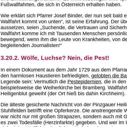
Fußwallfahrten, die sich in Österreich erhalten haben.
Wie erklärt sich Pfarrer Josef Binder, der nun seit bal
Wallfahrt kommt von unten“, ist seine Erfahrung. Der ü
aussetzen, seien „Suchende, die Vertrauen und Sicherhe
Wallfahrt komme ich mit Tausenden Menschen persönlich i
bewegend, wenn ihm die Leute von Krankheiten, von der 
begleitenden Journalisten!“
3.20.2. Wölfe, Luchse? Nein, die Pest!
In einem Dokument aus dem Jahr 1729 aus dem Pfarrarc
den harmlosen Haustieren befriedigten,
gelobten die B
Legende sein: Vermutlich die
Pestepidemien
, die in de
beispielsweise die Weiherkirche bei Bramberg. Wallfah
Heiligenblut geweiht (der Ort hieß bis dahin Kirchheim)
Die älteste gesicherte Nachricht von der Pinzgauer Hei
Stuhlfelden betrifft eine Opferkerze. Die anstrengende 
war nicht nur mit großen Strapazen, sondern auch mit G
es zwei Todesfälle (Herzinfarkte) gegeben. Und wer im I