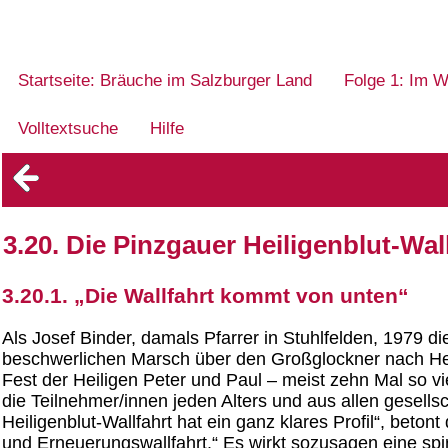
Startseite: Bräuche im Salzburger Land
Folge 1: Im W
Volltextsuche
Hilfe
3.20. Die Pinzgauer Heiligenblut-Wa
3.20.1. „Die Wallfahrt kommt von unten“
Als Josef Binder, damals Pfarrer in Stuhlfelden, 1979
beschwerlichen Marsch über den Großglockner nach Heil
Fest der Heiligen Peter und Paul – meist zehn Mal so vie
die Teilnehmer/innen jeden Alters und aus allen gesel
Heiligenblut-Wallfahrt hat ein ganz klares Profil“, beton
und Erneuerungswallfahrt.“ Es wirkt sozusagen eine spi