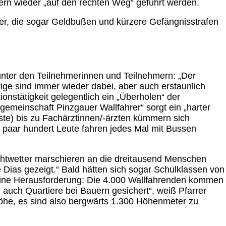
ern wieder „auf den rechten Weg“ geführt werden.
hrer, die sogar Geldbußen und kürzere Gefängnisstrafen
m unter den Teilnehmerinnen und Teilnehmern: „Der
rige sind immer wieder dabei, aber auch erstaunlich
onstätigkeit gelegentlich ein „Überholen“ der
emeinschaft Pinzgauer Wallfahrer“ sorgt ein „harter
ste) bis zu Fachärztinnen/-ärzten kümmern sich
in paar hundert Leute fahren jedes Mal mit Bussen
echtwetter marschieren an die dreitausend Menschen
be Dias gezeigt.“ Bald hätten sich sogar Schulklassen von
ine Herausforderung: Die 4.000 Wallfahrenden kommen
 auch Quartiere bei Bauern gesichert“, weiß Pfarrer
höhe, es sind also bergwärts 1.300 Höhenmeter zu