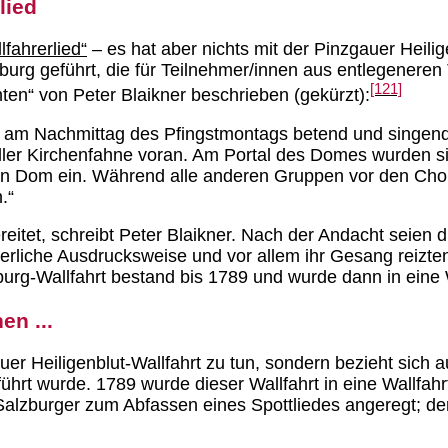
lied
fahrerlied“
– es hat aber nichts mit der Pinzgauer Heili
lzburg geführt, die für Teilnehmer/innen aus entlegeneren
[121]
en“ von Peter Blaikner beschrieben (gekürzt):
am Nachmittag des Pfingstmontags betend und singend 
eller Kirchenfahne voran. Am Portal des Domes wurden 
en Dom ein. Während alle anderen Gruppen vor den Chors
.“
t, schreibt Peter Blaikner. Nach der Andacht seien die 
uerliche Ausdrucksweise und vor allem ihr Gesang reizte
zburg-Wallfahrt bestand bis 1789 und wurde dann in eine
en ...
er Heiligenblut-Wallfahrt zu tun, sondern bezieht sich au
ührt wurde. 1789 wurde dieser Wallfahrt in eine Wallfah
lzburger zum Abfassen eines Spottliedes angeregt; der 