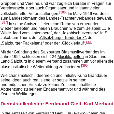
Gruppen und Vereine, und war zugleich Berater in Fragen zur
Vereinstracht, aber auch Organisator und Initiator vieler
[396]
volkskultureller Veranstaltungen.
Im März 1949 wurde er
zum Landesobmann des Landes-Trachtenverbandes gewählt.
[397]
In seine Amtszeit fielen eine Reihe von erneuerten,
wieder belebten und neuen Bräuchen wie zum Beispiel: „Die
Wilde Jagd vom Untersberg“, der „Jakobischützentanz“ in St.
Jakob am Thurn, der
„Altsalzburger Bindertanz“
, der
[398]
„Salzburger Fackeltanz“ oder der „Glöcklerlauf“.
Mit der Gründung des Salzburger Blasmusikverbandes im
Jahre 1954 schlossen sich 124
Musikkapellen
in Stadt und
Land Salzburg in diesem Verband zusammen um vor allem die
[399]
blasmusikalische Weiterbildung zu forcieren.
Wie charismatisch, ideenreich und initiativ Kuno Brandauer
seine Ideen auch realisierte, er setzte in seinem
unermüdlichen Einsatz zu keiner Zeit eine inhaltliche
Abgrenzung zu seinem Engagement vor und während des
Zweiten Weltkrieges.
Dienststellenleiter: Ferdinand Gietl, Karl Merhaut
In die Amtszeit von Ferdinand Gietl (1960–1965) fielen die