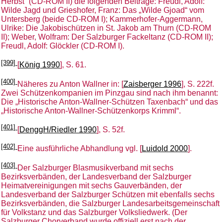
Herbst“ (CD-ROM II) die folgenden Beiträge: Freudl, Adolf:
Wilde Jagd und Grieshofer, Franz: Das „Wilde Gjoad“ vom
Untersberg (beide CD-ROM I); Kammerhofer-Aggermann,
Ulrike: Die Jakobischützen in St. Jakob am Thurn (CD-ROM
II); Weber, Wolfram: Der Salzburger Fackeltanz (CD-ROM II);
Freudl, Adolf: Glöckler (CD-ROM I).
[399]
[
König 1990
], S. 61.
[400]
Näheres zu Anton Wallner in: [
Zaisberger 1996
], S. 222f.
Zwei Schützenkompanien im Pinzgau sind nach ihm benannt:
Die „Historische Anton-Wallner-Schützen Taxenbach“ und das
„Historische Anton-Wallner-Schützenkorps Krimml“.
[401]
[
DenggH/Riedler 1990
], S. 52f.
[402]
Eine ausführliche Abhandlung vgl. [
Luidold 2000
].
[403]
Der Salzburger Blasmusikverband mit sechs
Bezirksverbänden, der Landesverband der Salzburger
Heimatvereinigungen mit sechs Gauverbänden, der
Landesverband der Salzburger Schützen mit ebenfalls sechs
Bezirksverbänden, die Salzburger Landesarbeitsgemeinschaft
für Volkstanz und das Salzburger Volksliedwerk. (Der
Salzburger Chorverband wurde offiziell erst nach der