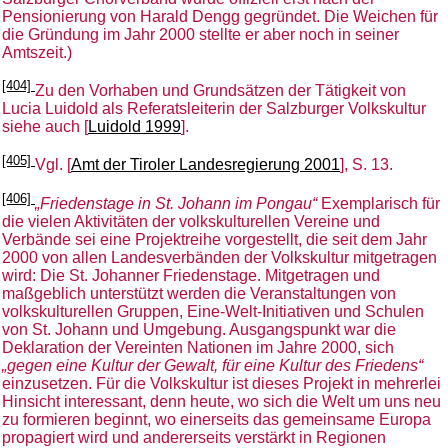
Pensionierung von Harald Dengg gegründet. Die Weichen für
die Gründung im Jahr 2000 stellte er aber noch in seiner
Amtszeit.)
[404]
Zu den Vorhaben und Grundsätzen der Tätigkeit von
Lucia Luidold als Referatsleiterin der Salzburger Volkskultur
siehe auch [
Luidold 1999
].
[405]
Vgl. [
Amt der Tiroler Landesregierung 2001
], S. 13.
[406]
„Friedenstage in St. Johann im Pongau“
Exemplarisch für
die vielen Aktivitäten der volkskulturellen Vereine und
Verbände sei eine Projektreihe vorgestellt, die seit dem Jahr
2000 von allen Landesverbänden der Volkskultur mitgetragen
wird: Die St. Johanner Friedenstage. Mitgetragen und
maßgeblich unterstützt werden die Veranstaltungen von
volkskulturellen Gruppen, Eine-Welt-Initiativen und Schulen
von St. Johann und Umgebung. Ausgangspunkt war die
Deklaration der Vereinten Nationen im Jahre 2000, sich
„gegen eine Kultur der Gewalt, für eine Kultur des Friedens“
einzusetzen. Für die Volkskultur ist dieses Projekt in mehrerlei
Hinsicht interessant, denn heute, wo sich die Welt um uns neu
zu formieren beginnt, wo einerseits das gemeinsame Europa
propagiert wird und andererseits verstärkt in Regionen