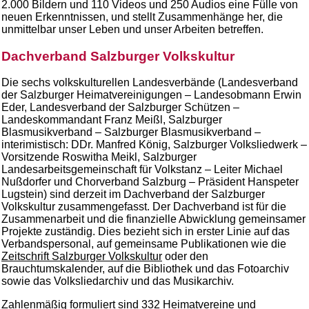
2.000 Bildern und 110 Videos und 250 Audios eine Fülle von
neuen Erkenntnissen, und stellt Zusammenhänge her, die
unmittelbar unser Leben und unser Arbeiten betreffen.
Dachverband Salzburger Volkskultur
Die sechs volkskulturellen Landesverbände (Landesverband
der Salzburger Heimatvereinigungen – Landesobmann Erwin
Eder, Landesverband der Salzburger Schützen –
Landeskommandant Franz Meißl, Salzburger
Blasmusikverband – Salzburger Blasmusikverband –
interimistisch: DDr. Manfred König, Salzburger Volksliedwerk –
Vorsitzende Roswitha Meikl, Salzburger
Landesarbeitsgemeinschaft für Volkstanz – Leiter Michael
Nußdorfer und Chorverband Salzburg – Präsident Hanspeter
Lugstein) sind derzeit im Dachverband der Salzburger
Volkskultur zusammengefasst. Der Dachverband ist für die
Zusammenarbeit und die finanzielle Abwicklung gemeinsamer
Projekte zuständig. Dies bezieht sich in erster Linie auf das
Verbandspersonal, auf gemeinsame Publikationen wie die
Zeitschrift Salzburger Volkskultur
oder den
Brauchtumskalender, auf die Bibliothek und das Fotoarchiv
sowie das Volksliedarchiv und das Musikarchiv.
Zahlenmäßig formuliert sind 332 Heimatvereine und