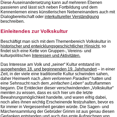
Diese Auseinandersetzung kann auf mehreren Ebenen
passieren und lässt sich neben Fortbildung und dem
Kennenlernen eines künstlerischen Nebeneinanders auch mit
Dialogbereitschaft oder
interkultureller Verständigung
beschreiben.
Einleitendes zur Volkskultur
Beschäftigt man sich mit dem Themenbereich Volkskultur in
historischer und entwicklungsgeschichtlicher Hinsicht
, so
findet sich eine Kette von Gruppen-, Vereins- und
kulturpolitischen
Interessen und Aktivitäten.
Das Interesse am Volk und „seiner“ Kultur entstand im
ausgehenden 18. und beginnenden 19. Jahrhundert
– in einer
Zeit, in der viele eine traditionelle Kultur schwinden sahen,
daher Heimweh nach
„dem verlorenen Paradies“
hatten und
eine Sehnsucht nach dem
„einfachen Leben“
aufzuflammen
begann. Die Entdecker dieser verschwindenden „Volkskultur“
meinten zu wissen, dass es sich hier um die letzte
Bewahrungsmöglichkeit handelte, und waren eifrig dabei,
noch alles ihnen wichtig Erscheinende festzuhalten, bevor es
für immer in Vergessenheit geraten würde. Die Sagen- und
Märchensammlung der Gebrüder Grimm ist aus genau diesen
Gedanken entstanden und auch das erste Aufzeichnen von