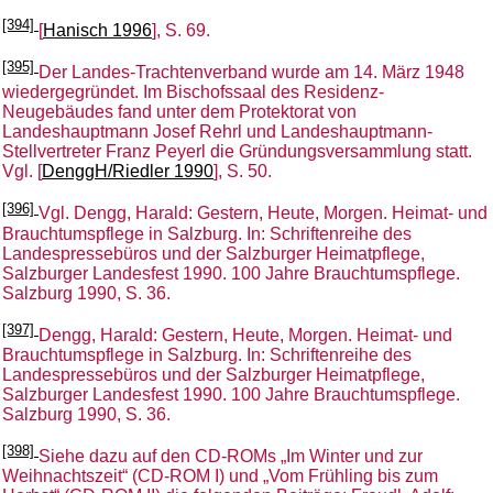
[394]
[
Hanisch 1996
], S. 69.
[395]
Der Landes-Trachtenverband wurde am 14. März 1948
wiedergegründet. Im Bischofssaal des Residenz-
Neugebäudes fand unter dem Protektorat von
Landeshauptmann Josef Rehrl und Landeshauptmann-
Stellvertreter Franz Peyerl die Gründungsversammlung statt.
Vgl. [
DenggH/Riedler 1990
], S. 50.
[396]
Vgl. Dengg, Harald: Gestern, Heute, Morgen. Heimat- und
Brauchtumspflege in Salzburg. In: Schriftenreihe des
Landespressebüros und der Salzburger Heimatpflege,
Salzburger Landesfest 1990. 100 Jahre Brauchtumspflege.
Salzburg 1990, S. 36.
[397]
Dengg, Harald: Gestern, Heute, Morgen. Heimat- und
Brauchtumspflege in Salzburg. In: Schriftenreihe des
Landespressebüros und der Salzburger Heimatpflege,
Salzburger Landesfest 1990. 100 Jahre Brauchtumspflege.
Salzburg 1990, S. 36.
[398]
Siehe dazu auf den CD-ROMs „Im Winter und zur
Weihnachtszeit“ (CD-ROM I) und „Vom Frühling bis zum