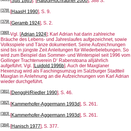
[
Süß 1865
]. [
HaidG/Hochradner 2000
], 388 S.
[378]
[
HaasH 1990
], S. 9.
[379]
[
Geramb 1924
], S. 2.
[380]
Vgl. [
Adrian 1924
]; Karl Adrian hat darin zahlreiche
Bräuche des Lebens- und Jahreslaufes aufgezeichnet, sowie
Volksspiele und Tänze dokumentiert. Seine Aufzeichnungen
sind bis in jüngste Zeit Anleitungen für Wiederbelebungen. So
wird zum Beispiel das Sommer- und Winterspiel seit 1996 vom
Gollinger Trachtenverein D‘ Rabenstoana alljährlich
aufgeführt. Vgl. [
Luidold 1996b
]. Auch der Maxglaner
Hexenzug wird als Faschingsumzug im Salzburger Stadtteil
Maxglan in Anlehnung an die Aufzeichnungen von Karl Adrian
wieder durchgeführt.
[381]
[
DenggH/Riedler 1990
], S. 46.
[382]
[
Kammerhofer-Aggermann 1993d
], S. 261.
[383]
[
Kammerhofer-Aggermann 1993d
], S. 261.
[384]
[
Hanisch 1977
], S. 377.