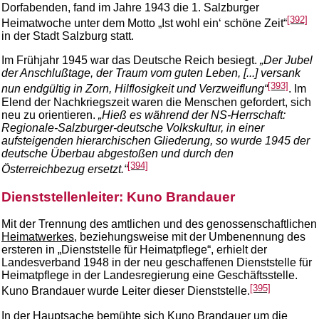
Dorfabenden, fand im Jahre 1943 die 1. Salzburger
[392]
Heimatwoche unter dem Motto „Ist wohl ein‘ schöne Zeit“
in der Stadt Salzburg statt.
Im Frühjahr 1945 war das Deutsche Reich besiegt.
„Der Jubel
der Anschlußtage, der Traum vom guten Leben, [...] versank
[393]
nun endgültig in Zorn, Hilflosigkeit und Verzweiflung“
. Im
Elend der Nachkriegszeit waren die Menschen gefordert, sich
neu zu orientieren.
„Hieß es während der NS-Herrschaft:
Regionale-Salzburger-deutsche Volkskultur, in einer
aufsteigenden hierarchischen Gliederung, so wurde 1945 der
deutsche Überbau abgestoßen und durch den
[394]
Österreichbezug ersetzt.“
Dienststellenleiter: Kuno Brandauer
Mit der Trennung des amtlichen und des genossenschaftlichen
Heimatwerkes,
beziehungsweise mit der Umbenennung des
ersteren in „Dienststelle für Heimatpflege“, erhielt der
Landesverband 1948 in der neu geschaffenen Dienststelle für
Heimatpflege in der Landesregierung eine Geschäftsstelle.
[395]
Kuno Brandauer wurde Leiter dieser Dienststelle.
In der Hauptsache bemühte sich Kuno Brandauer um die