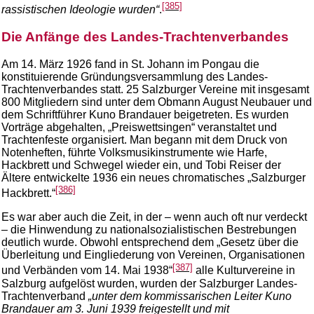
[385]
rassistischen Ideologie wurden“
.
Die Anfänge des Landes-Trachtenverbandes
Am 14. März 1926 fand in St. Johann im Pongau die
konstituierende Gründungsversammlung des Landes-
Trachtenverbandes statt. 25 Salzburger Vereine mit insgesamt
800 Mitgliedern sind unter dem Obmann August Neubauer und
dem Schriftführer Kuno Brandauer beigetreten. Es wurden
Vorträge abgehalten, „Preiswettsingen“ veranstaltet und
Trachtenfeste organisiert. Man begann mit dem Druck von
Notenheften, führte Volksmusikinstrumente wie Harfe,
Hackbrett und Schwegel wieder ein, und Tobi Reiser der
Ältere entwickelte 1936 ein neues chromatisches „Salzburger
[386]
Hackbrett.“
Es war aber auch die Zeit, in der – wenn auch oft nur verdeckt
– die Hinwendung zu nationalsozialistischen Bestrebungen
deutlich wurde. Obwohl entsprechend dem „Gesetz über die
Überleitung und Eingliederung von Vereinen, Organisationen
[387]
und Verbänden vom 14. Mai 1938“
alle Kulturvereine in
Salzburg aufgelöst wurden, wurden der Salzburger Landes-
Trachtenverband
„unter dem kommissarischen Leiter Kuno
Brandauer am 3. Juni 1939 freigestellt und mit