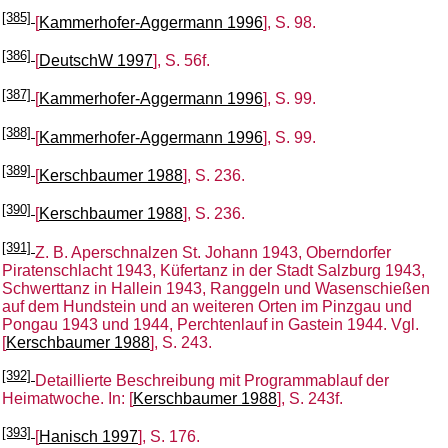
[385]
[
Kammerhofer-Aggermann 1996
], S. 98.
[386]
[
DeutschW 1997
], S. 56f.
[387]
[
Kammerhofer-Aggermann 1996
], S. 99.
[388]
[
Kammerhofer-Aggermann 1996
], S. 99.
[389]
[
Kerschbaumer 1988
], S. 236.
[390]
[
Kerschbaumer 1988
], S. 236.
[391]
Z. B. Aperschnalzen St. Johann 1943, Oberndorfer
Piratenschlacht 1943, Küfertanz in der Stadt Salzburg 1943,
Schwerttanz in Hallein 1943, Ranggeln und Wasenschießen
auf dem Hundstein und an weiteren Orten im Pinzgau und
Pongau 1943 und 1944, Perchtenlauf in Gastein 1944. Vgl.
[
Kerschbaumer 1988
], S. 243.
[392]
Detaillierte Beschreibung mit Programmablauf der
Heimatwoche. In: [
Kerschbaumer 1988
], S. 243f.
[393]
[
Hanisch 1997
], S. 176.