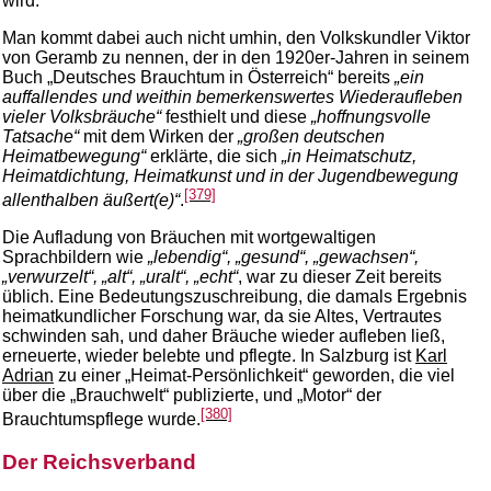
wird.
Man kommt dabei auch nicht umhin, den Volkskundler Viktor
von Geramb zu nennen, der in den 1920er-Jahren in seinem
Buch „Deutsches Brauchtum in Österreich“ bereits
„ein
auffallendes und weithin bemerkenswertes Wiederaufleben
vieler Volksbräuche“
festhielt und diese
„hoffnungsvolle
Tatsache“
mit dem Wirken der
„großen deutschen
Heimatbewegung“
erklärte, die sich
„in Heimatschutz,
Heimatdichtung, Heimatkunst und in der Jugendbewegung
[379]
allenthalben äußert(e)“
.
Die Aufladung von Bräuchen mit wortgewaltigen
Sprachbildern wie
„lebendig“, „gesund“, „gewachsen“,
„verwurzelt“, „alt“, „uralt“, „echt“
, war zu dieser Zeit bereits
üblich. Eine Bedeutungszuschreibung, die damals Ergebnis
heimatkundlicher Forschung war, da sie Altes, Vertrautes
schwinden sah, und daher Bräuche wieder aufleben ließ,
erneuerte, wieder belebte und pflegte. In Salzburg ist
Karl
Adrian
zu einer „Heimat-Persönlichkeit“ geworden, die viel
über die „Brauchwelt“ publizierte, und „Motor“ der
[380]
Brauchtumspflege wurde.
Der Reichsverband