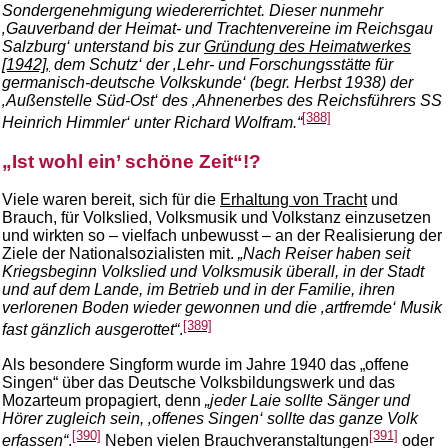
Sondergenehmigung wiedererrichtet. Dieser nunmehr
‚Gauverband der Heimat- und Trachtenvereine im Reichsgau
Salzburg‘ unterstand bis zur
Gründung des Heimatwerkes
[1942]‚
dem Schutz‘ der ‚Lehr- und Forschungsstätte für
germanisch-deutsche Volkskunde‘ (begr. Herbst 1938) der
‚Außenstelle Süd-Ost‘ des ‚Ahnenerbes des Reichsführers SS
[388]
Heinrich Himmler‘ unter Richard Wolfram.“
„Ist wohl ein’ schöne Zeit“!?
Viele waren bereit, sich für die
Erhaltung von Tracht
und
Brauch, für Volkslied, Volksmusik und Volkstanz einzusetzen
und wirkten so – vielfach unbewusst – an der Realisierung der
Ziele der Nationalsozialisten mit.
„Nach Reiser haben seit
Kriegsbeginn Volkslied und Volksmusik überall, in der Stadt
und auf dem Lande, im Betrieb und in der Familie, ihren
verlorenen Boden wieder gewonnen und die ‚artfremde‘ Musik
[389]
fast gänzlich ausgerottet“
.
Als besondere Singform wurde im Jahre 1940 das „offene
Singen“ über das Deutsche Volksbildungswerk und das
Mozarteum propagiert, denn
„jeder Laie sollte Sänger und
Hörer zugleich sein, ‚offenes Singen‘ sollte das ganze Volk
[390]
[391]
erfassen“
.
Neben vielen Brauchveranstaltungen
oder