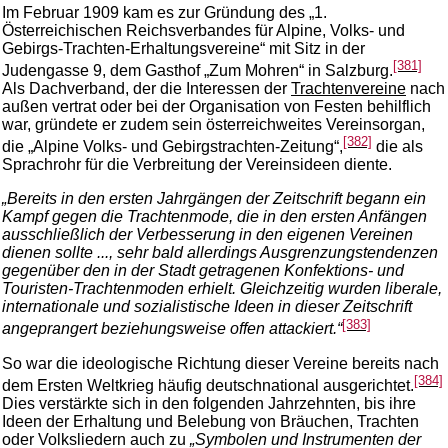
Im Februar 1909 kam es zur Gründung des „1.
Österreichischen Reichsverbandes für Alpine, Volks- und
Gebirgs-Trachten-Erhaltungsvereine“ mit Sitz in der
[381]
Judengasse 9, dem Gasthof „Zum Mohren“ in Salzburg.
Als Dachverband, der die Interessen der
Trachtenvereine
nach
außen vertrat oder bei der Organisation von Festen behilflich
war, gründete er zudem sein österreichweites Vereinsorgan,
[382]
die „Alpine Volks- und Gebirgstrachten-Zeitung“,
die als
Sprachrohr für die Verbreitung der Vereinsideen diente.
„Bereits in den ersten Jahrgängen der Zeitschrift begann ein
Kampf gegen die Trachtenmode, die in den ersten Anfängen
ausschließlich der Verbesserung in den eigenen Vereinen
dienen sollte ..., sehr bald allerdings Ausgrenzungstendenzen
gegenüber den in der Stadt getragenen Konfektions- und
Touristen-Trachtenmoden erhielt. Gleichzeitig wurden liberale,
internationale und sozialistische Ideen in dieser Zeitschrift
[383]
angeprangert beziehungsweise offen attackiert.“
So war die ideologische Richtung dieser Vereine bereits nach
[384]
dem Ersten Weltkrieg häufig deutschnational ausgerichtet.
Dies verstärkte sich in den folgenden Jahrzehnten, bis ihre
Ideen der Erhaltung und Belebung von Bräuchen, Trachten
oder Volksliedern auch zu
„Symbolen und Instrumenten der