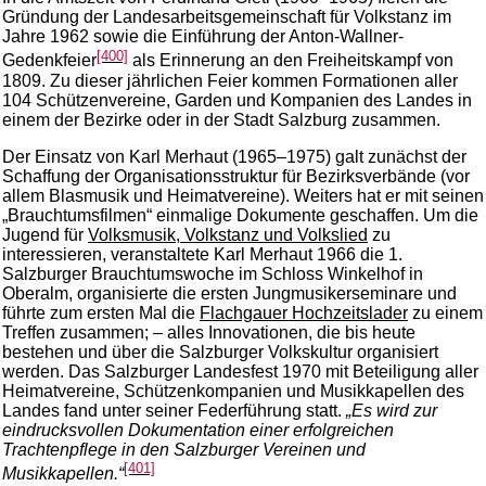
Gründung der Landesarbeitsgemeinschaft für Volkstanz im
Jahre 1962 sowie die Einführung der Anton-Wallner-
[400]
Gedenkfeier
als Erinnerung an den Freiheitskampf von
1809. Zu dieser jährlichen Feier kommen Formationen aller
104 Schützenvereine, Garden und Kompanien des Landes in
einem der Bezirke oder in der Stadt Salzburg zusammen.
Der Einsatz von Karl Merhaut (1965–1975) galt zunächst der
Schaffung der Organisationsstruktur für Bezirksverbände (vor
allem Blasmusik und Heimatvereine). Weiters hat er mit seinen
„Brauchtumsfilmen“ einmalige Dokumente geschaffen. Um die
Jugend für
Volksmusik, Volkstanz und Volkslied
zu
interessieren, veranstaltete Karl Merhaut 1966 die 1.
Salzburger Brauchtumswoche im Schloss Winkelhof in
Oberalm, organisierte die ersten Jungmusikerseminare und
führte zum ersten Mal die
Flachgauer Hochzeitslader
zu einem
Treffen zusammen; – alles Innovationen, die bis heute
bestehen und über die Salzburger Volkskultur organisiert
werden. Das Salzburger Landesfest 1970 mit Beteiligung aller
Heimatvereine, Schützenkompanien und Musikkapellen des
Landes fand unter seiner Federführung statt.
„Es wird zur
eindrucksvollen Dokumentation einer erfolgreichen
Trachtenpflege in den Salzburger Vereinen und
[401]
Musikkapellen.“