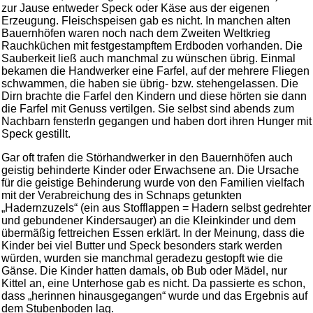
zur Jause entweder Speck oder Käse aus der eigenen
Erzeugung. Fleischspeisen gab es nicht. In manchen alten
Bauernhöfen waren noch nach dem Zweiten Weltkrieg
Rauchküchen mit festgestampftem Erdboden vorhanden. Die
Sauberkeit ließ auch manchmal zu wünschen übrig. Einmal
bekamen die Handwerker eine Farfel, auf der mehrere Fliegen
schwammen, die haben sie übrig- bzw. stehengelassen. Die
Dirn brachte die Farfel den Kindern und diese hörten sie dann
die Farfel mit Genuss vertilgen. Sie selbst sind abends zum
Nachbarn fensterln gegangen und haben dort ihren Hunger mit
Speck gestillt.
Gar oft trafen die Störhandwerker in den Bauernhöfen auch
geistig behinderte Kinder oder Erwachsene an. Die Ursache
für die geistige Behinderung wurde von den Familien vielfach
mit der Verabreichung des in Schnaps getunkten
„Hadernzuzels“ (ein aus Stofflappen = Hadern selbst gedrehter
und gebundener Kindersauger) an die Kleinkinder und dem
übermäßig fettreichen Essen erklärt. In der Meinung, dass die
Kinder bei viel Butter und Speck besonders stark werden
würden, wurden sie manchmal geradezu gestopft wie die
Gänse. Die Kinder hatten damals, ob Bub oder Mädel, nur
Kittel an, eine Unterhose gab es nicht. Da passierte es schon,
dass „herinnen hinausgegangen“ wurde und das Ergebnis auf
dem Stubenboden lag.