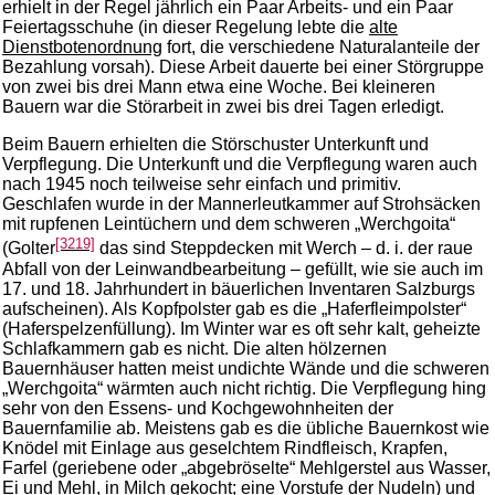
erhielt in der Regel jährlich ein Paar Arbeits- und ein Paar
Feiertagsschuhe (in dieser Regelung lebte die
alte
Dienstbotenordnung
fort, die verschiedene Naturalanteile der
Bezahlung vorsah). Diese Arbeit dauerte bei einer Störgruppe
von zwei bis drei Mann etwa eine Woche. Bei kleineren
Bauern war die Störarbeit in zwei bis drei Tagen erledigt.
Beim Bauern erhielten die Störschuster Unterkunft und
Verpflegung. Die Unterkunft und die Verpflegung waren auch
nach 1945 noch teilweise sehr einfach und primitiv.
Geschlafen wurde in der Mannerleutkammer auf Strohsäcken
mit rupfenen Leintüchern und dem schweren „Werchgoita“
[3219]
(Golter
das sind Steppdecken mit Werch – d. i. der raue
Abfall von der Leinwandbearbeitung – gefüllt, wie sie auch im
17. und 18. Jahrhundert in bäuerlichen Inventaren Salzburgs
aufscheinen). Als Kopfpolster gab es die „Haferfleimpolster“
(Haferspelzenfüllung). Im Winter war es oft sehr kalt, geheizte
Schlafkammern gab es nicht. Die alten hölzernen
Bauernhäuser hatten meist undichte Wände und die schweren
„Werchgoita“ wärmten auch nicht richtig. Die Verpflegung hing
sehr von den Essens- und Kochgewohnheiten der
Bauernfamilie ab. Meistens gab es die übliche Bauernkost wie
Knödel mit Einlage aus geselchtem Rindfleisch, Krapfen,
Farfel (geriebene oder „abgebröselte“ Mehlgerstel aus Wasser,
Ei und Mehl, in Milch gekocht; eine Vorstufe der Nudeln) und