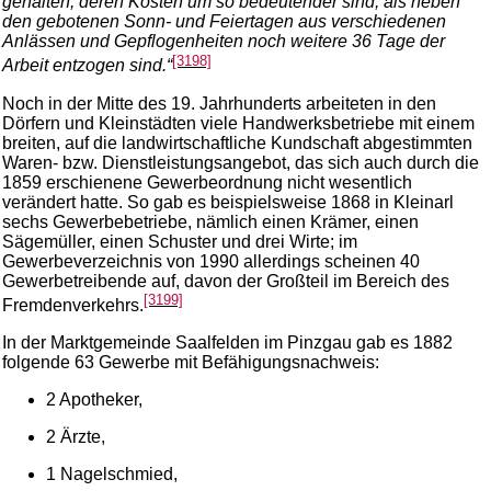
gehalten, deren Kosten um so bedeutender sind, als neben
den gebotenen Sonn- und Feiertagen aus verschiedenen
Anlässen und Gepflogenheiten noch weitere 36 Tage der
[3198]
Arbeit entzogen sind.“
Noch in der Mitte des 19. Jahrhunderts arbeiteten in den
Dörfern und Kleinstädten viele Handwerksbetriebe mit einem
breiten, auf die landwirtschaftliche Kundschaft abgestimmten
Waren- bzw. Dienstleistungsangebot, das sich auch durch die
1859 erschienene Gewerbeordnung nicht wesentlich
verändert hatte. So gab es beispielsweise 1868 in Kleinarl
sechs Gewerbebetriebe, nämlich einen Krämer, einen
Sägemüller, einen Schuster und drei Wirte; im
Gewerbeverzeichnis von 1990 allerdings scheinen 40
Gewerbetreibende auf, davon der Großteil im Bereich des
[3199]
Fremdenverkehrs.
In der Marktgemeinde Saalfelden im Pinzgau gab es 1882
folgende 63 Gewerbe mit Befähigungsnachweis:
2 Apotheker,
2 Ärzte,
1 Nagelschmied,