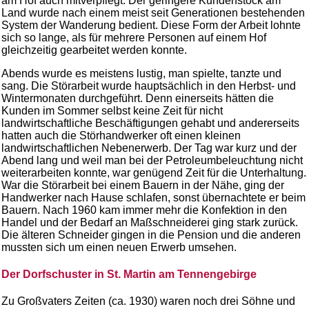
am Hof auch mitverpflegt. Der geringere Kundenstock am
Land wurde nach einem meist seit Generationen bestehenden
System der Wanderung bedient. Diese Form der Arbeit lohnte
sich so lange, als für mehrere Personen auf einem Hof
gleichzeitig gearbeitet werden konnte.
Abends wurde es meistens lustig, man spielte, tanzte und
sang. Die Störarbeit wurde hauptsächlich in den Herbst- und
Wintermonaten durchgeführt. Denn einerseits hätten die
Kunden im Sommer selbst keine Zeit für nicht
landwirtschaftliche Beschäftigungen gehabt und andererseits
hatten auch die Störhandwerker oft einen kleinen
landwirtschaftlichen Nebenerwerb. Der Tag war kurz und der
Abend lang und weil man bei der Petroleumbeleuchtung nicht
weiterarbeiten konnte, war genügend Zeit für die Unterhaltung.
War die Störarbeit bei einem Bauern in der Nähe, ging der
Handwerker nach Hause schlafen, sonst übernachtete er beim
Bauern. Nach 1960 kam immer mehr die Konfektion in den
Handel und der Bedarf an Maßschneiderei ging stark zurück.
Die älteren Schneider gingen in die Pension und die anderen
mussten sich um einen neuen Erwerb umsehen.
Der Dorfschuster in St. Martin am Tennengebirge
Zu Großvaters Zeiten (ca. 1930) waren noch drei Söhne und