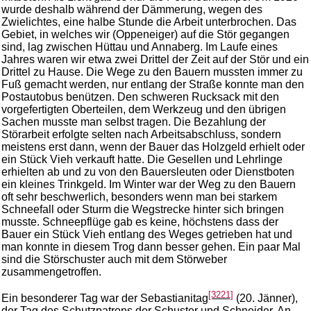
wurde deshalb während der Dämmerung, wegen des
Zwielichtes, eine halbe Stunde die Arbeit unterbrochen. Das
Gebiet, in welches wir (Oppeneiger) auf die Stör gegangen
sind, lag zwischen Hüttau und Annaberg. Im Laufe eines
Jahres waren wir etwa zwei Drittel der Zeit auf der Stör und ein
Drittel zu Hause. Die Wege zu den Bauern mussten immer zu
Fuß gemacht werden, nur entlang der Straße konnte man den
Postautobus benützen. Den schweren Rucksack mit den
vorgefertigten Oberteilen, dem Werkzeug und den übrigen
Sachen musste man selbst tragen. Die Bezahlung der
Störarbeit erfolgte selten nach Arbeitsabschluss, sondern
meistens erst dann, wenn der Bauer das Holzgeld erhielt oder
ein Stück Vieh verkauft hatte. Die Gesellen und Lehrlinge
erhielten ab und zu von den Bauersleuten oder Dienstboten
ein kleines Trinkgeld. Im Winter war der Weg zu den Bauern
oft sehr beschwerlich, besonders wenn man bei starkem
Schneefall oder Sturm die Wegstrecke hinter sich bringen
musste. Schneepflüge gab es keine, höchstens dass der
Bauer ein Stück Vieh entlang des Weges getrieben hat und
man konnte in diesem Trog dann besser gehen. Ein paar Mal
sind die Störschuster auch mit dem Störweber
zusammengetroffen.
[3221]
Ein besonderer Tag war der Sebastianitag
(20. Jänner),
der Tag des Schutzpatrons der Schuster und Schneider. An