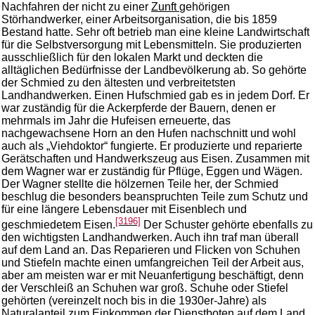
Nachfahren der nicht zu einer
Zunft
gehörigen
Störhandwerker, einer Arbeitsorganisation, die bis 1859
Bestand hatte. Sehr oft betrieb man eine kleine Landwirtschaft
für die Selbstversorgung mit Lebensmitteln. Sie produzierten
ausschließlich für den lokalen Markt und deckten die
alltäglichen Bedürfnisse der Landbevölkerung ab. So gehörte
der Schmied zu den ältesten und verbreitetsten
Landhandwerken. Einen Hufschmied gab es in jedem Dorf. Er
war zuständig für die Ackerpferde der Bauern, denen er
mehrmals im Jahr die Hufeisen erneuerte, das
nachgewachsene Horn an den Hufen nachschnitt und wohl
auch als „Viehdoktor“ fungierte. Er produzierte und reparierte
Gerätschaften und Handwerkszeug aus Eisen. Zusammen mit
dem Wagner war er zuständig für Pflüge, Eggen und Wägen.
Der Wagner stellte die hölzernen Teile her, der Schmied
beschlug die besonders beanspruchten Teile zum Schutz und
für eine längere Lebensdauer mit Eisenblech und
[3196]
geschmiedetem Eisen.
Der Schuster gehörte ebenfalls zu
den wichtigsten Landhandwerken. Auch ihn traf man überall
auf dem Land an. Das Reparieren und Flicken von Schuhen
und Stiefeln machte einen umfangreichen Teil der Arbeit aus,
aber am meisten war er mit Neuanfertigung beschäftigt, denn
der Verschleiß an Schuhen war groß. Schuhe oder Stiefel
gehörten (vereinzelt noch bis in die 1930er-Jahre) als
Naturalanteil zum Einkommen der Dienstboten auf dem Land