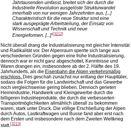
Jahrtausenden umfasst, breitet sich der durch die
Industrielle Revolution ausgelöste Strukturwandel
innerhalb von nur wenigen Jahrzehnten aus. [...]
Charakteristisch für die neue Struktur sind eine
stark ausgeprägte Arbeitsteilung, der Einsatz von
Wissenschaft und Technik und neue
[3212]
Energieformen. [...]“
Nicht überall drang die Industrialisierung mit gleicher Intensität
und Radikalität vor. Der Alpenraum sperrte sich lange aus
verschiedenen Gründen gegen eine frühe Industrialisierung,
dennoch war er nicht ganz abgeschottet, Kenntnisse und
Waren drangen ein, insbesondere ab der 2. Hälfte des 19.
Jahrhunderts, als die
Eisenbahn die Alpen verkehrsmäßig
erschloss.
Dies geschah zunächst nur entlang der Haupttäler,
sodass die Folgen für die Landwirtschaft und das Gewerbe
noch vergleichsweise gering blieben. Dennoch gerieten
Heimindustrie, Handwerk und Kleingewerbe durch die
billigeren Industrieprodukte, die durch die verbesserten
Transportmöglichkeiten allmählich überall zu bekommen
waren, stark unter Druck. Die völlige Erschließung der Alpen
durch Autos, Lastkraftwagen und Busse fand aber erst nach
dem Ersten und insbesondere nach dem Zweiten Weltkrieg
[3213]
statt.