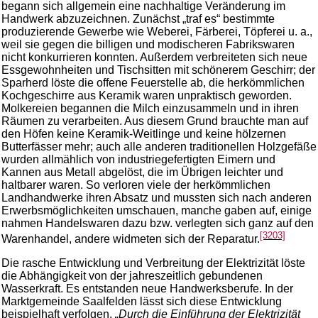
begann sich allgemein eine nachhaltige Veränderung im
Handwerk abzuzeichnen. Zunächst „traf es“ bestimmte
produzierende Gewerbe wie Weberei, Färberei, Töpferei u. a.,
weil sie gegen die billigen und modischeren Fabrikswaren
nicht konkurrieren konnten. Außerdem verbreiteten sich neue
Essgewohnheiten und Tischsitten mit schönerem Geschirr; der
Sparherd löste die offene Feuerstelle ab, die herkömmlichen
Kochgeschirre aus Keramik waren unpraktisch geworden.
Molkereien begannen die Milch einzusammeln und in ihren
Räumen zu verarbeiten. Aus diesem Grund brauchte man auf
den Höfen keine Keramik-Weitlinge und keine hölzernen
Butterfässer mehr; auch alle anderen traditionellen Holzgefäße
wurden allmählich von industriegefertigten Eimern und
Kannen aus Metall abgelöst, die im Übrigen leichter und
haltbarer waren. So verloren viele der herkömmlichen
Landhandwerke ihren Absatz und mussten sich nach anderen
Erwerbsmöglichkeiten umschauen, manche gaben auf, einige
nahmen Handelswaren dazu bzw. verlegten sich ganz auf den
[3203]
Warenhandel, andere widmeten sich der Reparatur.
Die rasche Entwicklung und Verbreitung der Elektrizität löste
die Abhängigkeit von der jahreszeitlich gebundenen
Wasserkraft. Es entstanden neue Handwerksberufe. In der
Marktgemeinde Saalfelden lässt sich diese Entwicklung
beispielhaft verfolgen.
„Durch die Einführung der Elektrizität