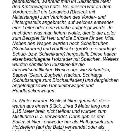
gebräuchlich, während man im Salzachtal mehr
den Kipfenwagen hatte. Bei diesem war an dem
Vordergestell ein Langwied (Dreieck mit
Mittelstange) zum Verbinden des Vorder- und
Hintergestells angebracht, auf welches entweder
eine Leiter oder eine Brücke aufgelegt wurde. Je
nachdem, was man liefern wollte, diente die Leiter
zum Beispiel für Heu und die Brücke für den Mist.
Neben den Wagen wurden noch Scheibtruhen
(Schubkarren) und Radlböcke (größere einrädrige
Schub- bzw. Schleifkarre) hergestellt. Diese hatten
eisenbeschlagene Holzräder mit Speichen. Weiters
wurden sämtliche Holzstiele für die
landwirtschaftlichen Werkzeuge wie Schaufeln,
Sappel (Sapin, Zugbeil), Hacken, Schiraggl
(Schubstange zum Blochaufladen) und dergleichen
angefertigt sowie Handleiterwagerl und
Handbrückenwagerl.
Im Winter wurden Bockschlitten gemacht, diese
waren aus einem Stück, zirka 3 Meter lang und
1,15 Meter breit, nicht teilbar und wurden zum
Mistführen u. a. verwendet. Dann gab es den
Sattelschlitten, entweder nur als Halbgestell zum
Holzliefern (auf der Batz) verwendet oder als