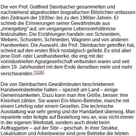
Die von Prof. Gottfried Steinbacher gesammelten und
nachstehend abgedruckten biografischen Blitzlichter umfassen
den Zeitraum der 1930er- bis zu den 1960er-Jahren. Er
schrieb die Erinnerungen seiner Gewährsleute aus
„innergebirg“ auf, um vergangene Lebensverhältnisse
festzuhalten. Die Erzählungen handeln von Schneidern,
Webern, Schustern, Schmieden, Wagnern und von anderen
Handwerken. Die Auswahl, die Prof. Steinbacher getroffen hat,
scheint auf den ersten Blick nostalgisch gefärbt. Es sind aber
jene Dorf- oder Landhandwerke, die eng mit der
vorindustriellen Agrargesellschaft verbunden waren und seit
dem 19. Jahrhundert mit dem Ende derselben mehr und mehr
[3195]
verschwanden.
Die von Steinbachers Gewährsleuten beschriebenen
Handwerksbetriebe hatten – speziell am Land – einige
Gemeinsamkeiten. Dazu kann man ihre Größe, besser: ihre
Kleinheit zählen. Sie waren Ein-Mann-Betriebe, manche mit
einem Lehrling oder einem Gesellen. Die technische
Ausstattung war sehr gering und die Handarbeit überwog. Man
reparierte oder fertigte auf Bestellung neu an, was nicht immer
in der eigenen Werkstatt, sondern auch direkt beim
Auftraggeber – auf der Stör – geschah. In ihrer Struktur,
Lokalisation und Arbeitsweise sind jene Betriebe die letzten