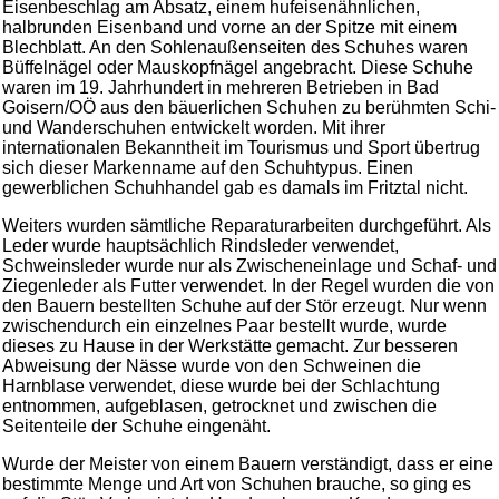
Eisenbeschlag am Absatz, einem hufeisenähnlichen,
halbrunden Eisenband und vorne an der Spitze mit einem
Blechblatt. An den Sohlenaußenseiten des Schuhes waren
Büffelnägel oder Mauskopfnägel angebracht. Diese Schuhe
waren im 19. Jahrhundert in mehreren Betrieben in Bad
Goisern/OÖ aus den bäuerlichen Schuhen zu berühmten Schi-
und Wanderschuhen entwickelt worden. Mit ihrer
internationalen Bekanntheit im Tourismus und Sport übertrug
sich dieser Markenname auf den Schuhtypus. Einen
gewerblichen Schuhhandel gab es damals im Fritztal nicht.
Weiters wurden sämtliche Reparaturarbeiten durchgeführt. Als
Leder wurde hauptsächlich Rindsleder verwendet,
Schweinsleder wurde nur als Zwischeneinlage und Schaf- und
Ziegenleder als Futter verwendet. In der Regel wurden die von
den Bauern bestellten Schuhe auf der Stör erzeugt. Nur wenn
zwischendurch ein einzelnes Paar bestellt wurde, wurde
dieses zu Hause in der Werkstätte gemacht. Zur besseren
Abweisung der Nässe wurde von den Schweinen die
Harnblase verwendet, diese wurde bei der Schlachtung
entnommen, aufgeblasen, getrocknet und zwischen die
Seitenteile der Schuhe eingenäht.
Wurde der Meister von einem Bauern verständigt, dass er eine
bestimmte Menge und Art von Schuhen brauche, so ging es