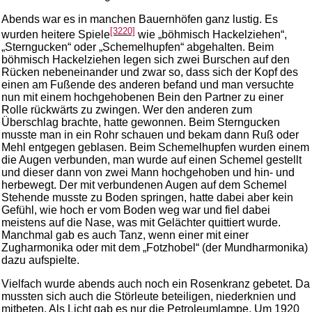
Abends war es in manchen Bauernhöfen ganz lustig. Es
[3220]
wurden heitere Spiele
wie „böhmisch Hackelziehen“,
„Sterngucken“ oder „Schemelhupfen“ abgehalten. Beim
böhmisch Hackelziehen legen sich zwei Burschen auf den
Rücken nebeneinander und zwar so, dass sich der Kopf des
einen am Fußende des anderen befand und man versuchte
nun mit einem hochgehobenen Bein den Partner zu einer
Rolle rückwärts zu zwingen. Wer den anderen zum
Überschlag brachte, hatte gewonnen. Beim Sterngucken
musste man in ein Rohr schauen und bekam dann Ruß oder
Mehl entgegen geblasen. Beim Schemelhupfen wurden einem
die Augen verbunden, man wurde auf einen Schemel gestellt
und dieser dann von zwei Mann hochgehoben und hin- und
herbewegt. Der mit verbundenen Augen auf dem Schemel
Stehende musste zu Boden springen, hatte dabei aber kein
Gefühl, wie hoch er vom Boden weg war und fiel dabei
meistens auf die Nase, was mit Gelächter quittiert wurde.
Manchmal gab es auch Tanz, wenn einer mit einer
Zugharmonika oder mit dem „Fotzhobel“ (der Mundharmonika)
dazu aufspielte.
Vielfach wurde abends auch noch ein Rosenkranz gebetet. Da
mussten sich auch die Störleute beteiligen, niederknien und
mitbeten. Als Licht gab es nur die Petroleumlampe. Um 1920