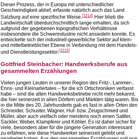
Dieser Prozess, der in Europa mit unterschiedlicher
Geschwindigkeit ablief, erfasste natürlich auch das Land
[3214]
Salzburg auf eine spezifische Weise.
Hier blieb die
Landwirtschaft überdurchschnittlich lange erhalten, da sich
aufgrund der gegebenen topografischen Verhältnisse
insbesondere die Schwerindustrie nicht ansiedeln konnte. Es
entwickelte sich der industriell-gewerbliche Sektor auf klein-
und mittelbetrieblicher Ebene in Verbindung mit dem Handels-
[3215]
und Dienstleistungssektor.
Gottfried Steinbacher: Handwerksberufe aus
gesammelten Erzählungen
Vielen jungen Leuten in unserer Region des Fritz-, Lammer-,
Enns- und Kleinarlertales – für die ich Ortschroniken verfasst
habe – sind die alten Handwerksbetriebe nicht mehr bekannt,
die hier seinerzeit in allen Dörfern und Märkten tätig waren. Bis
in die Mitte des 20. Jahrhunderts gab es fast in allen Orten den
Schneider, Schuster, Wagner, Huf- bzw. Zeugschmied und
Müller, aber auch vielfach oder meistens noch einen Sattler,
Säckler, Weber, Klampferer und Köhler. Es ist daher sicher für
viele, besonders aber für die jüngere Generation interessant
zu erfahren, wie diese Handwerker seinerzeit gelebt und
gearbeitet haben. Aus den gesammelten Erzählungen soll nun