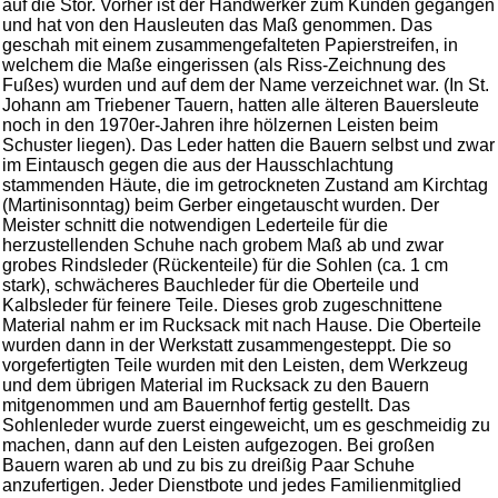
auf die Stör. Vorher ist der Handwerker zum Kunden gegangen
und hat von den Hausleuten das Maß genommen. Das
geschah mit einem zusammengefalteten Papierstreifen, in
welchem die Maße eingerissen (als Riss-Zeichnung des
Fußes) wurden und auf dem der Name verzeichnet war. (In St.
Johann am Triebener Tauern, hatten alle älteren Bauersleute
noch in den 1970er-Jahren ihre hölzernen Leisten beim
Schuster liegen). Das Leder hatten die Bauern selbst und zwar
im Eintausch gegen die aus der Hausschlachtung
stammenden Häute, die im getrockneten Zustand am Kirchtag
(Martinisonntag) beim Gerber eingetauscht wurden. Der
Meister schnitt die notwendigen Lederteile für die
herzustellenden Schuhe nach grobem Maß ab und zwar
grobes Rindsleder (Rückenteile) für die Sohlen (ca. 1 cm
stark), schwächeres Bauchleder für die Oberteile und
Kalbsleder für feinere Teile. Dieses grob zugeschnittene
Material nahm er im Rucksack mit nach Hause. Die Oberteile
wurden dann in der Werkstatt zusammengesteppt. Die so
vorgefertigten Teile wurden mit den Leisten, dem Werkzeug
und dem übrigen Material im Rucksack zu den Bauern
mitgenommen und am Bauernhof fertig gestellt. Das
Sohlenleder wurde zuerst eingeweicht, um es geschmeidig zu
machen, dann auf den Leisten aufgezogen. Bei großen
Bauern waren ab und zu bis zu dreißig Paar Schuhe
anzufertigen. Jeder Dienstbote und jedes Familienmitglied