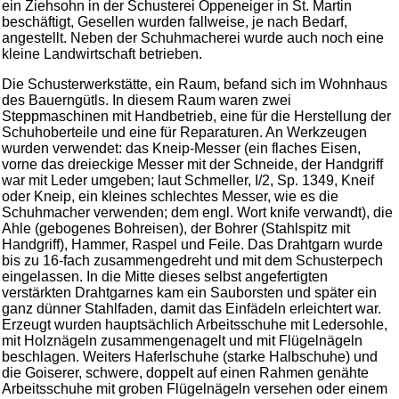
ein Ziehsohn in der Schusterei Oppeneiger in St. Martin
beschäftigt, Gesellen wurden fallweise, je nach Bedarf,
angestellt. Neben der Schuhmacherei wurde auch noch eine
kleine Landwirtschaft betrieben.
Die Schusterwerkstätte, ein Raum, befand sich im Wohnhaus
des Bauerngütls. In diesem Raum waren zwei
Steppmaschinen mit Handbetrieb, eine für die Herstellung der
Schuhoberteile und eine für Reparaturen. An Werkzeugen
wurden verwendet: das Kneip-Messer (ein flaches Eisen,
vorne das dreieckige Messer mit der Schneide, der Handgriff
war mit Leder umgeben; laut Schmeller, I/2, Sp. 1349, Kneif
oder Kneip, ein kleines schlechtes Messer, wie es die
Schuhmacher verwenden; dem engl. Wort knife verwandt), die
Ahle (gebogenes Bohreisen), der Bohrer (Stahlspitz mit
Handgriff), Hammer, Raspel und Feile. Das Drahtgarn wurde
bis zu 16-fach zusammengedreht und mit dem Schusterpech
eingelassen. In die Mitte dieses selbst angefertigten
verstärkten Drahtgarnes kam ein Sauborsten und später ein
ganz dünner Stahlfaden, damit das Einfädeln erleichtert war.
Erzeugt wurden hauptsächlich Arbeitsschuhe mit Ledersohle,
mit Holznägeln zusammengenagelt und mit Flügelnägeln
beschlagen. Weiters Haferlschuhe (starke Halbschuhe) und
die Goiserer, schwere, doppelt auf einen Rahmen genähte
Arbeitsschuhe mit groben Flügelnägeln versehen oder einem