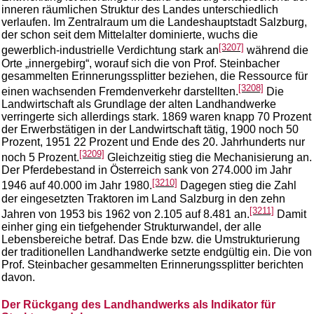
inneren räumlichen Struktur des Landes unterschiedlich
verlaufen. Im Zentralraum um die Landeshauptstadt Salzburg,
der schon seit dem Mittelalter dominierte, wuchs die
[3207]
gewerblich-industrielle Verdichtung stark an
während die
Orte „innergebirg“, worauf sich die von Prof. Steinbacher
gesammelten Erinnerungssplitter beziehen, die Ressource für
[3208]
einen wachsenden Fremdenverkehr darstellten.
Die
Landwirtschaft als Grundlage der alten Landhandwerke
verringerte sich allerdings stark. 1869 waren knapp 70 Prozent
der Erwerbstätigen in der Landwirtschaft tätig, 1900 noch 50
Prozent, 1951 22 Prozent und Ende des 20. Jahrhunderts nur
[3209]
noch 5 Prozent.
Gleichzeitig stieg die Mechanisierung an.
Der Pferdebestand in Österreich sank von 274.000 im Jahr
[3210]
1946 auf 40.000 im Jahr 1980.
Dagegen stieg die Zahl
der eingesetzten Traktoren im Land Salzburg in den zehn
[3211]
Jahren von 1953 bis 1962 von 2.105 auf 8.481 an.
Damit
einher ging ein tiefgehender Strukturwandel, der alle
Lebensbereiche betraf. Das Ende bzw. die Umstrukturierung
der traditionellen Landhandwerke setzte endgültig ein. Die von
Prof. Steinbacher gesammelten Erinnerungssplitter berichten
davon.
Der Rückgang des Landhandwerks als Indikator für