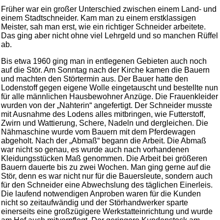
Früher war ein großer Unterschied zwischen einem Land- und
einem Stadtschneider. Kam man zu einem erstklassigen
Meister, sah man erst, wie ein richtiger Schneider arbeitete.
Das ging aber nicht ohne viel Lehrgeld und so manchen Rüffel
ab.
Bis etwa 1960 ging man in entlegenen Gebieten auch noch
auf die Stör. Am Sonntag nach der Kirche kamen die Bauern
und machten den Störtermin aus. Der Bauer hatte den
Lodenstoff gegen eigene Wolle eingetauscht und bestellte nun
für alle männlichen Hausbewohner Anzüge. Die Frauenkleider
wurden von der „Nahterin“ angefertigt. Der Schneider musste
mit Ausnahme des Lodens alles mitbringen, wie Futterstoff,
Zwirn und Wattierung, Schere, Nadeln und dergleichen. Die
Nähmaschine wurde vom Bauern mit dem Pferdewagen
abgeholt. Nach der „Abmaß“ begann die Arbeit. Die Abmaß
war nicht so genau, es wurde auch nach vorhandenen
Kleidungsstücken Maß genommen. Die Arbeit bei größeren
Bauern dauerte bis zu zwei Wochen. Man ging gerne auf die
Stör, denn es war nicht nur für die Bauersleute, sondern auch
für den Schneider eine Abwechslung des täglichen Einerleis.
Die laufend notwendigen Anproben waren für die Kunden
nicht so zeitaufwändig und der Störhandwerker sparte
einerseits eine großzügigere Werkstatteinrichtung und wurde