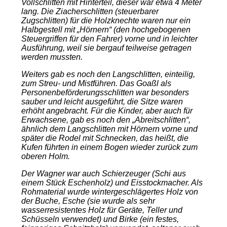
Vollschlitten mit Hinterteil, dieser war etwa 4 Meter
lang. Die Ziacherschlitten (steuerbarer
Zugschlitten) für die Holzknechte waren nur ein
Halbgestell mit „Hörnern“ (den hochgebogenen
Steuergriffen für den Fahrer) vorne und in leichter
Ausführung, weil sie bergauf teilweise getragen
werden mussten.
Weiters gab es noch den Langschlitten, einteilig,
zum Streu- und Mistführen. Das Goaßl als
Personenbeförderungsschlitten war besonders
sauber und leicht ausgeführt, die Sitze waren
erhöht angebracht. Für die Kinder, aber auch für
Erwachsene, gab es noch den „Abreitschlitten“,
ähnlich dem Langschlitten mit Hörnern vorne und
später die Rodel mit Schnecken, das heißt, die
Kufen führten in einem Bogen wieder zurück zum
oberen Holm.
Der Wagner war auch Schierzeuger (Schi aus
einem Stück Eschenholz) und Eisstockmacher. Als
Rohmaterial wurde wintergeschlägertes Holz von
der Buche, Esche (sie wurde als sehr
wasserresistentes Holz für Geräte, Teller und
Schüsseln verwendet) und Birke (ein festes,