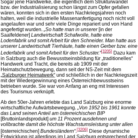
Sogar jene Handwerke, die eigentlich dem Strukturwandel
bzw. der Industrialisierung schon längst zum Opfer gefallen
wären, konnten sich in den ersten Nachkriegsjahren noch
halten, weil die industrielle Massenanfertigung noch nicht voll
angelaufen war und sehr viele Dinge repariert und von Hand
angefertigt wurden.
„So hatte man in unserer
[in der
Saalfeldener]
Landwirtschaft Schafwolle, hatte eine
Lodenfabrik und somit Arbeit für den Schneider. Man hatte aus
unserer Landwirtschaft Tierhäute, hatte einen Gerber bzw. eine
[3205]
Lederfabrik und somit Arbeit für den Schuster.“
Dazu kam
in Salzburg auch die Bewusstseinsbildung für „traditionelles“
Handwerk und Tracht, die bereits ab 1909 mit der
Heimatschutzbewegung, dann seit der NS-Zeit mit dem
„
Salzburger Heimatwerk“
und schließlich in der Nachkriegszeit
mit der Wiedergewinnung eines Österreichbewusstseins
betrieben wurde. Sie war von Anfang an eng mit Interessen
des Tourismus verknüpft.
Ab den 50er-Jahren erlebte das Land Salzburg eine enorme
wirtschaftliche Aufwärtsbewegung.
„Von 1952 bis 1961 konnte
das Land seinen Anteil am österreichischen BIP
[Bruttoinlandsprodukt]
um 11 Prozent ausdehnen und
vollbrachte damit die höchste Wachstumsleistung unter allen
[3206]
[österreichischen]
Bundesländern“
.
Diese dynamische
Entwicklung ist allerdings im Land Salzburg entsprechend der