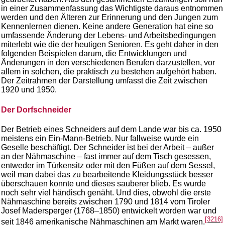
in einer Zusammenfassung das Wichtigste daraus entnommen
werden und den Älteren zur Erinnerung und den Jungen zum
Kennenlernen dienen. Keine andere Generation hat eine so
umfassende Änderung der Lebens- und Arbeitsbedingungen
miterlebt wie die der heutigen Senioren. Es geht daher in den
folgenden Beispielen darum, die Entwicklungen und
Änderungen in den verschiedenen Berufen darzustellen, vor
allem in solchen, die praktisch zu bestehen aufgehört haben.
Der Zeitrahmen der Darstellung umfasst die Zeit zwischen
1920 und 1950.
Der Dorfschneider
Der Betrieb eines Schneiders auf dem Lande war bis ca. 1950
meistens ein Ein-Mann-Betrieb. Nur fallweise wurde ein
Geselle beschäftigt. Der Schneider ist bei der Arbeit – außer
an der Nähmaschine – fast immer auf dem Tisch gesessen,
entweder im Türkensitz oder mit den Füßen auf dem Sessel,
weil man dabei das zu bearbeitende Kleidungsstück besser
überschauen konnte und dieses sauberer blieb. Es wurde
noch sehr viel händisch genäht. Und dies, obwohl die erste
Nähmaschine bereits zwischen 1790 und 1814 vom Tiroler
Josef Madersperger (1768–1850) entwickelt worden war und
[3216]
seit 1846 amerikanische Nähmaschinen am Markt waren.