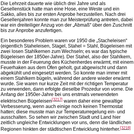
Die Lehrzeit dauerte wie üblich drei Jahre und als
Gesellenstück hatte man eine Hose, eine Weste und ein
Sakko, alles bis zur ersten Anprobe herzustellen. Nach drei
Gesellenjahren konnte man zur Meisterprüfung antreten, dabei
war ein dreiteiliger Anzug von der „Abmaß“ über den Zuschnitt
bis zur Anprobe anzufertigen.
Ein besonderes Problem waren vor 1950 die „Stacheleisen“
(eigentlich Staheleisen, Stagel, Stahel = Stahl, Bügeleisen mit
zwei losen Stahlkernen zum Wechseln; es war das typische
Bügeleisen der 1850er-Jahre). Der Stahel, also der Stahlkern,
musste in der Feuerung des Küchenherdes erwärmt, mit einem
Feuerhaken aus dem Ofen geholt, gut abgewischt und dann
abgekühlt und eingesetzt werden. So konnte man immer mit
einem Stahlkern bügeln, während der andere wieder erwärmt
wurde. Sie waren nur kurze Zeit mit der richtigen Temperatur
zu verwenden, dann erfolgte dieselbe Prozedur von vorne. Die
Anfang der 1950er-Jahre bei uns erstmals verwendeten
[3217]
elektrischen Bügeleisen
waren daher eine gewaltige
Verbesserung, wenn auch einige noch keinen Thermostat
hatten; diese musste man zur Temperaturregelung ein- und
ausschalten. So sehen wir zwischen Stadt und Land hier
zeitlich ungleiche Entwicklungen vor uns, denn die ländlichen
[3218]
Regionen hinkten der städtischen Entwicklung hinterher.