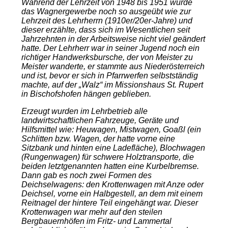
Während der Lehrzeit von 1948 bis 1951 wurde
das Wagnergewerbe noch so ausgeübt wie zur
Lehrzeit des Lehrherrn (1910er/20er-Jahre) und
dieser erzählte, dass sich im Wesentlichen seit
Jahrzehnten in der Arbeitsweise nicht viel geändert
hatte. Der Lehrherr war in seiner Jugend noch ein
richtiger Handwerksbursche, der von Meister zu
Meister wanderte, er stammte aus Niederösterreich
und ist, bevor er sich in Pfarrwerfen selbstständig
machte, auf der „Walz“ im Missionshaus St. Rupert
in Bischofshofen hängen geblieben.
Erzeugt wurden im Lehrbetrieb alle
landwirtschaftlichen Fahrzeuge, Geräte und
Hilfsmittel wie: Heuwagen, Mistwagen, Goaßl (ein
Schlitten bzw. Wagen, der hatte vorne eine
Sitzbank und hinten eine Ladefläche), Blochwagen
(Rungenwagen) für schwere Holztransporte, die
beiden letztgenannten hatten eine Kurbelbremse.
Dann gab es noch zwei Formen des
Deichselwagens: den Krottenwagen mit Anze oder
Deichsel, vorne ein Halbgestell, an dem mit einem
Reitnagel der hintere Teil eingehängt war. Dieser
Krottenwagen war mehr auf den steilen
Bergbauernhöfen im Fritz- und Lammertal