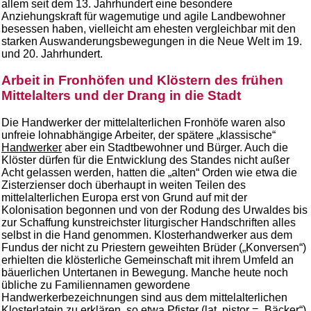
allem seit dem 13. Jahrhundert eine besondere
Anziehungskraft für wagemutige und agile Landbewohner
besessen haben, vielleicht am ehesten vergleichbar mit den
starken Auswanderungsbewegungen in die Neue Welt im 19.
und 20. Jahrhundert.
Arbeit in Fronhöfen und Klöstern des frühen
Mittelalters und der Drang in die Stadt
Die Handwerker der mittelalterlichen Fronhöfe waren also
unfreie lohnabhängige Arbeiter, der spätere „klassische“
Handwerker
aber ein Stadtbewohner und Bürger. Auch die
Klöster dürfen für die Entwicklung des Standes nicht außer
Acht gelassen werden, hatten die „alten“ Orden wie etwa die
Zisterzienser doch überhaupt in weiten Teilen des
mittelalterlichen Europa erst von Grund auf mit der
Kolonisation begonnen und von der Rodung des Urwaldes bis
zur Schaffung kunstreichster liturgischer Handschriften alles
selbst in die Hand genommen. Klosterhandwerker aus dem
Fundus der nicht zu Priestern geweihten Brüder („Konversen“)
erhielten die klösterliche Gemeinschaft mit ihrem Umfeld an
bäuerlichen Untertanen in Bewegung. Manche heute noch
übliche zu Familiennamen gewordene
Handwerkerbezeichnungen sind aus dem mittelalterlichen
Klosterlatein zu erklären, so etwa Pfister (lat. pistor = „Bäcker“)