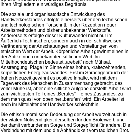
ihren Mitgliedern ein würdiges Begräbnis.
Die soziale und organisatorische Entwicklung des
Handwerkerstandes erfolgte einerseits über den technischen
und technologischen Fortschritt, in der Rezeption neuer
Arbeitsmethoden und bisher unbekannter Werkstoffe.
Andererseits erfolgte dieser Kulturwandel nicht nur im
Äußerlich-Technischen, sondern auch in der schrittweisen
Veränderung der Anschauungen und Vorstellungen vom
ethischen Wert der Arbeit. Körperliche Arbeit gewinnt einen in
der Antike noch unbekannten sittlichen Wert. Im
Mittelhochdeutschen bedeutet „arebeit“ noch Mühsal,
Anstrengung, Plage im Sinne eines hohen, kräftezehrenden,
körperlichen Energieaufwandes. Erst im Sprachgebrauch der
frühen Neuzeit gewinnt es positive Inhalte, wird mit dem
Tagewerk des Menschen in Zusammenhang gebracht, das
voller Mühe ist, aber eine sittliche Aufgabe darstellt. Arbeit wird
zum wichtigsten Teil eines „Berufes“ – eines Zustandes, zu
dem man quasi von oben her „berufen“ wird. Ein Arbeiter ist
noch im Mittelalter der Handwerker schlechthin.
Die ethisch-moralische Bedeutung der Arbeit wurzelt auch in
der vitalen Notwendigkeit derselben für den Broterwerb und
der damit verbundenen Sorge und Sorgepflicht für andere. Die
Verbindung mit dem und die Abhängigkeit vom täglichen Brot,