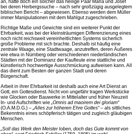
an, hatte doch ein solcher das heilige Paar Maria und Josef
bei deren Herbergssuche – nach sehr großzügig ausgelegtem
biblischen Bericht – abgewiesen. Ebenso werden dem Müller
immer Manipulationen mit dem Mahlgut zugeschrieben.
Richtige Maße und Gewichte sind ein weiterer Punkt der
Ehrbarkeit, was bei der kleinsträumigen Differenzierung eines
noch nicht reichsweit vereinheitlichten Systems sicherlich
große Probleme mit sich brachte. Deshalb ist häufig eine
zentrale Waage, eine Stadtwaage, anzutreffen, deren Äußeres
wie etwa in Nürnberg oder verschiedenen niederländischen
Städten mit der Dominanz der Kaufleute eine stattliche und
künstlerisch hochwertige Ausschmückung aufweisen kann. All
das dient zum Besten der ganzen Stadt und deren
Bürgerschaft.
Arbeit in ihrer Ehrbarkeit ist deshalb auch eine Art Dienst an
Gott, ein Gottesdienst. Nicht von ungefähr tragen Werkstücke
wie Glocken oder Bauwerke in Mittelalter und früher Neuzeit
In- und Aufschriften wie
„Omnis ad maoirem dei gloriam“
(O.A.M.D.G.) –
„Alles zur höheren Ehre Gottes“
– als sittliches
Bekenntnis eines schöpferisch tätigen und zugleich gläubigen
Menschen.
„Soll das Werk den Meister loben, doch das Gute kommt von