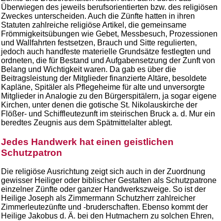
Überwiegen des jeweils berufsorientierten bzw. des religiösen
Zweckes unterscheiden. Auch die Zünfte hatten in ihren
Statuten zahlreiche religiöse Artikel, die gemeinsame
Frömmigkeitsübungen wie Gebet, Messbesuch, Prozessionen
und Wallfahrten festsetzen, Brauch und Sitte regulierten,
jedoch auch handfeste materielle Grundsätze festlegten und
ordneten, die für Bestand und Aufgabensetzung der Zunft von
Belang und Wichtigkeit waren. Da gab es über die
Beitragsleistung der Mitglieder finanzierte Altäre, besoldete
Kapläne, Spitäler als Pflegeheime für alte und unversorgte
Mitglieder in Analogie zu den Bürgerspitälern, ja sogar eigene
Kirchen, unter denen die gotische St. Nikolauskirche der
Flößer- und Schiffleutezunft im steirischen Bruck a. d. Mur ein
beredtes Zeugnis aus dem Spätmittelalter ablegt.
Jedes Handwerk hat einen geistlichen
Schutzpatron
Die religiöse Ausrichtung zeigt sich auch in der Zuordnung
gewisser Heiliger oder biblischer Gestalten als Schutzpatrone
einzelner Zünfte oder ganzer Handwerkszweige. So ist der
Heilige Joseph als Zimmermann Schutzherr zahlreicher
Zimmerleutezünfte und -bruderschaften. Ebenso kommt der
Heilige Jakobus d. Ä. bei den Hutmachern zu solchen Ehren,