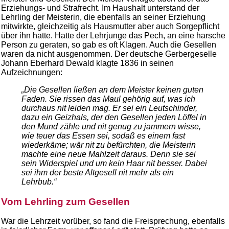
Erziehungs- und Strafrecht. Im Haushalt unterstand der
Lehrling der Meisterin, die ebenfalls an seiner Erziehung
mitwirkte, gleichzeitig als Hausmutter aber auch Sorgepflicht
über ihn hatte. Hatte der Lehrjunge das Pech, an eine harsche
Person zu geraten, so gab es oft Klagen. Auch die Gesellen
waren da nicht ausgenommen. Der deutsche Gerbergeselle
Johann Eberhard Dewald klagte 1836 in seinen
Aufzeichnungen:
„Die Gesellen ließen an dem Meister keinen guten
Faden. Sie rissen das Maul gehörig auf, was ich
durchaus nit leiden mag. Er sei ein Leutschinder,
dazu ein Geizhals, der den Gesellen jeden Löffel in
den Mund zähle und nit genug zu jammern wisse,
wie teuer das Essen sei, sodaß es einem fast
wiederkäme; wär nit zu befürchten, die Meisterin
machte eine neue Mahlzeit daraus. Denn sie sei
sein Widerspiel und um kein Haar nit besser. Dabei
sei ihm der beste Altgesell nit mehr als ein
Lehrbub.“
Vom Lehrling zum Gesellen
War die Lehrzeit vorüber, so fand die Freisprechung, ebenfalls