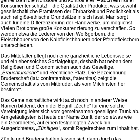
gemeinsam die Rohstoffe und kontrollieren – auch ein früher
Konsumentenschutz! – die Qualität der Produkte, was sowohl
gesellschaftliche Prämissen der Ehrbarkeit und Redlichkeit als
auch religiös-ethische Grundsätze in sich fasst. Man sorgt
auch für eine Differenzierung der Handwerke, um möglichst
Vielen Brot ohne große Konkurrenzierung zu verschaffen. So
werden etwa die Lederer von den
Weißgerbern,
die
Fleischhauer von den Kalbfleischhauern oder Pferdefleischern
unterschieden.
Das Mittelalter pflegt noch eine ganzheitliche Lebensweise
und ein ebensolches Sozialgefüge, deshalb hat neben dem
Religiösen und Ökonomischen auch das Gesellige,
„Brauchtümliche“
und Rechtliche Platz. Die Bezeichnung
Bruderschaft (lat.: confraternitas, fraternitas) zeigt die
Gemeinschaft als vom Mitbruder, als vom Mitchristen her
bestimmt.
Das Gemeinschaftliche wirkt auch noch in anderer Weise
Namen bildend, denn der Begriff „Zeche“ für eine solche
Vereinigung leitet sich vom gemeinsamen geselligen Trunk ab.
Am geläufigsten ist heute der Name Zunft, der so etwas wie
ein Geordnetes, auf einen festgelegten Zweck hin
Ausgerichtetes,
„Zünftiges“
, somit Regelrechtes zum Inhalt hat.
Zünfte und Bruderschaften lassen sich dann durch das