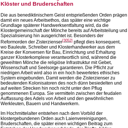
Klöster und Bruderschaften
Die aus benediktinischem Geist entsprießenden Orden prägen
damit ein neues Arbeitsethos, das später eine wichtige
Grundlage späterer Handwerksentfaltung wird, da die
Klostergemeinschaft der Mönche bereits auf Arbeitsteilung und
Spezialisierung hin ausgerichtet ist. Besonders der
[3052]
Reformorden der Zisterzienser
pflegt dies konsequent,
wo Bauleute, Schreiber und Klosterhandwerker aus dem
Kreise der Konversen für Bau, Einrichtung und Erhaltung
ganzer Klosterkomplexe verantwortlich sind, während die
geweihten Mönche die religiöse Infrastruktur mit Gebet,
Wissenschaft und Seelsorge garantieren. Die Pflicht zur
niedrigen Arbeit wird also in ein hoch bewertetes ethisches
System eingebunden. Damit werden die Zisterzienser zu
bedeutenden Kolonisatoren des noch dünn besiedelten und
auf weiten Strecken hin noch nicht unter den Pflug
genommenen Europa. Sie vermitteln zwischen der feudalen
Auffassung des Adels von Arbeit und den gewöhnlichen
Werkleuten, Bauern und Handwerkern.
Im Hochmittelalter entstehen nach dem Vorbild der
klostergebundenen Orden auch Laienvereinigungen,
Bruderschaften, die später einen wichtigen Beitrag zum