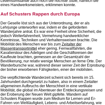
Lebensumstände auch noch die höchste Stufe, nämlich die
eines Handwerksmeisters, erklimmen konnte.
Auf Schusters Rappen durch Europa
Der Geselle löst sich aus der Unterordnung, der er als
Lehrjunge unterworfen war, indem er die geforderten
Wanderjahre antrat. Es war eine Freiheit ohne Sicherheit, die
jedoch Welterfahrenheit, Vermehrung handwerklicher
Kenntnisse, Techniken und Verhaltensweisen brachte. Die
Mobilität des Menschen war bis zum
Zeitalter der
Massentransportmittel
eher gering. Fernwallfahrten, die
Kavalierstour des Adeligen und die Geschäftsreisen der
Kaufleute brachten, gemessen an der Gesamtzahl der
Bevölkerung, nur relativ wenige Menschen an ferne Orte. Der
Wanderbursche war, während dieser seiner Zeit der Erprobung
der bisher erworbenen Fähigkeiten, einer der mobilsten.
Die verpflichtende Wanderzeit scheint sich bereits im 15.
Jahrhundert durchgesetzt zu haben, also in einem Zeitalter
allgemeinen Aufbruchs der Menschheit in eine vertikale
Mobilität, die global im Abenteuer der Entdeckungsreisen und
der Eroberung der Neuen Welt gipfelte. Wandern auf
Schusters Rappen wurde zum Medium für Lernen und Er-
Fahren von Weltläufigkeit, Lebens- und Arbeitserfahrung, wie