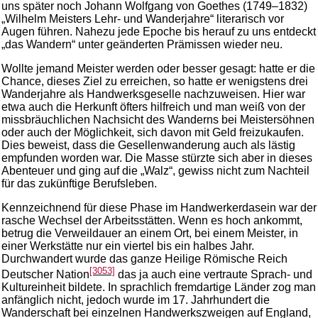
uns später noch Johann Wolfgang von Goethes (1749–1832)
„Wilhelm Meisters Lehr- und Wanderjahre“ literarisch vor
Augen führen. Nahezu jede Epoche bis herauf zu uns entdeckt
„das Wandern“ unter geänderten Prämissen wieder neu.
Wollte jemand Meister werden oder besser gesagt: hatte er die
Chance, dieses Ziel zu erreichen, so hatte er wenigstens drei
Wanderjahre als Handwerksgeselle nachzuweisen. Hier war
etwa auch die Herkunft öfters hilfreich und man weiß von der
missbräuchlichen Nachsicht des Wanderns bei Meistersöhnen
oder auch der Möglichkeit, sich davon mit Geld freizukaufen.
Dies beweist, dass die Gesellenwanderung auch als lästig
empfunden worden war. Die Masse stürzte sich aber in dieses
Abenteuer und ging auf die „Walz“, gewiss nicht zum Nachteil
für das zukünftige Berufsleben.
Kennzeichnend für diese Phase im Handwerkerdasein war der
rasche Wechsel der Arbeitsstätten. Wenn es hoch ankommt,
betrug die Verweildauer an einem Ort, bei einem Meister, in
einer Werkstätte nur ein viertel bis ein halbes Jahr.
Durchwandert wurde das ganze Heilige Römische Reich
[3053]
Deutscher Nation
das ja auch eine vertraute Sprach- und
Kultureinheit bildete. In sprachlich fremdartige Länder zog man
anfänglich nicht, jedoch wurde im 17. Jahrhundert die
Wanderschaft bei einzelnen Handwerkszweigen auf England,