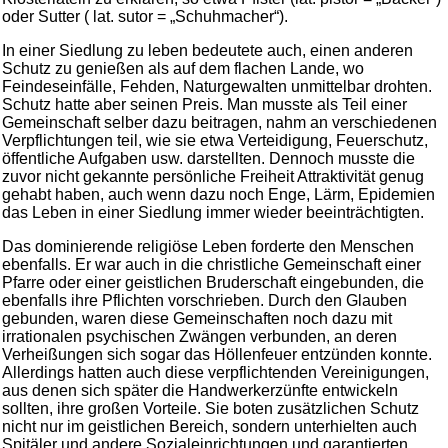
oder Sutter ( lat. sutor = „Schuhmacher“).
In einer Siedlung zu leben bedeutete auch, einen anderen
Schutz zu genießen als auf dem flachen Lande, wo
Feindeseinfälle, Fehden, Naturgewalten unmittelbar drohten.
Schutz hatte aber seinen Preis. Man musste als Teil einer
Gemeinschaft selber dazu beitragen, nahm an verschiedenen
Verpflichtungen teil, wie sie etwa Verteidigung, Feuerschutz,
öffentliche Aufgaben usw. darstellten. Dennoch musste die
zuvor nicht gekannte persönliche Freiheit Attraktivität genug
gehabt haben, auch wenn dazu noch Enge, Lärm, Epidemien
das Leben in einer Siedlung immer wieder beeinträchtigten.
Das dominierende religiöse Leben forderte den Menschen
ebenfalls. Er war auch in die christliche Gemeinschaft einer
Pfarre oder einer geistlichen Bruderschaft eingebunden, die
ebenfalls ihre Pflichten vorschrieben. Durch den Glauben
gebunden, waren diese Gemeinschaften noch dazu mit
irrationalen psychischen Zwängen verbunden, an deren
Verheißungen sich sogar das Höllenfeuer entzünden konnte.
Allerdings hatten auch diese verpflichtenden Vereinigungen,
aus denen sich später die Handwerkerzünfte entwickeln
sollten, ihre großen Vorteile. Sie boten zusätzlichen Schutz
nicht nur im geistlichen Bereich, sondern unterhielten auch
Spitäler und andere Sozialeinrichtungen und garantierten