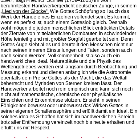
oben“
, sagt Friedrich Schiller (1759–1805) im wohl
berühmtesten Handwerkergedicht deutscher Zunge, in seinem
„Lied von der Glocke“.
Wie Gottes Schöpfung soll auch das
Werk der Hände eines Einzelnen vollendet sein. Es kommt,
wenn es perfekt ist, auch einem Gotteslob gleich. Deshalb
wohl mögen die jedem menschlichen Blick entrückten Details
der Zierrate von mittelalterlichen Dombauten in schwindelnder
Höhe feinteilig und mit größter Sorgfalt gearbeitet sein. Denn
Gottes Auge sieht alles und beurteilt den Menschen nicht nur
nach seinen inneren Einstellungen und Taten, sondern auch
nach seinen Werken. Vollkommenheit ist also auch ein
handwerkliches Ideal. Naturabläufe und die Physik des
Weltengetriebes werden erst langsam durch Beobachtung und
Messung erkannt und dienen anfänglich wie die Astronomie
ebenfalls dem Preise Gottes als der Macht, die das Weltall
beherrscht und Myriaden von Sternen kreisen lässt. Der
Handwerker arbeitet noch rein empirisch und kann sich noch
nicht auf mathematische, chemische oder physikalische
Einsichten und Erkenntnisse stützen. Er sieht in seinen
Fähigkeiten bewusst oder unbewusst das Wirken Gottes in
seiner eigenen Schaffenssphäre und erfüllt damit ein Ideal. Ein
solches ideales Schaffen hat sich im handwerklichen Bereich
trotz aller Entfremdung vereinzelt noch bis heute erhalten und
erfüllt uns mit Respekt.