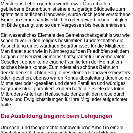
Meister ins Leben gerufen worden war. Das erhalten
gebliebene Bruderbuch ist eine einzigartige Bildquelle zum
spätmittelalterlichen Handwerk, wurde doch jeder verstorbene
Bruder in seiner handwerklichen oder gewerblichen Tätigkeit
im Bilde gezeigt und so dem Vergessen bis heute entrissen.
Ein wesentliches Element des Gemeinschaftsgefühls war wie
schon zuvor in den religiös bestimmten Bruderschaften die
Ausrichtung eines würdigen Begräbnisses für die Mitglieder.
Man findet auch wie in Nürnberg auf den Friedhöfen seit dem
Beginn der Neuzeit Gemeinschaftsgräber für unverheiratete
Gesellen, denen keine eigene Familie fern der Heimat ein
solches bieten konnte. Zumindest ein schönes Bahrtuch
deckte den schlichten Sarg eines kleinen Handwerksmeisters
oder -gesellen, ebenso waren Konduktbegleitung durch seine
Mitmeister oder -gesellen und deren Familien und würdiges
Begräbnisritual garantiert. Zudem hatte die Seele des toten
Mitbruders Anteil am Heilsschatz der Zunft, den diese durch
Mess- und Ewiglichtstiftungen für ihre Mitglieder aufgerichtet
hatte.
Die Ausbildung beginnt beim Lehrjungen
Um sach- und fachgerechte handwerkliche Arbeit in einem
überlieferten Schema zu gewährleisten, ist Ausbildung