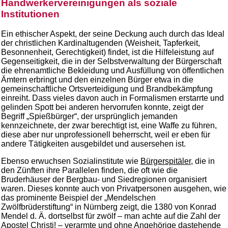
Handwerkervereinigungen als soziale
Institutionen
Ein ethischer Aspekt, der seine Deckung auch durch das Ideal
der christlichen Kardinaltugenden (Weisheit, Tapferkeit,
Besonnenheit, Gerechtigkeit) findet, ist die Hilfeleistung auf
Gegenseitigkeit, die in der Selbstverwaltung der Bürgerschaft
die ehrenamtliche Bekleidung und Ausfüllung von öffentlichen
Ämtern erbringt und den einzelnen Bürger etwa in die
gemeinschaftliche Ortsverteidigung und Brandbekämpfung
einreiht. Dass vieles davon auch in Formalismen erstarrte und
gelinden Spott bei anderen hervorrufen konnte, zeigt der
Begriff „Spießbürger“, der ursprünglich jemanden
kennzeichnete, der zwar berechtigt ist, eine Waffe zu führen,
diese aber nur unprofessionell beherrscht, weil er eben für
andere Tätigkeiten ausgebildet und ausersehen ist.
Ebenso erwuchsen Sozialinstitute wie
Bürgerspitäler,
die in
den Zünften ihre Parallelen finden, die oft wie die
Bruderhäuser der Bergbau- und Siedregionen organisiert
waren. Dieses konnte auch von Privatpersonen ausgehen, wie
das prominente Beispiel der „Mendelschen
Zwölfbrüderstiftung“ in Nürnberg zeigt, die 1380 von Konrad
Mendel d. Ä. dortselbst für zwölf – man achte auf die Zahl der
Apostel Christi! – verarmte und ohne Angehörige dastehende