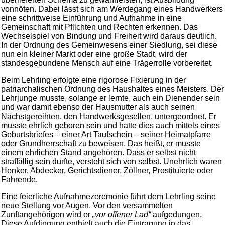
vonnöten. Dabei lässt sich am Werdegang eines Handwerkers
eine schrittweise Einführung und Aufnahme in eine
Gemeinschaft mit Pflichten und Rechten erkennen. Das
Wechselspiel von Bindung und Freiheit wird daraus deutlich.
In der Ordnung des Gemeinwesens einer Siedlung, sei diese
nun ein kleiner Markt oder eine große Stadt, wird der
standesgebundene Mensch auf eine Trägerrolle vorbereitet.
Beim Lehrling erfolgte eine rigorose Fixierung in der
patriarchalischen Ordnung des Haushaltes eines Meisters. Der
Lehrjunge musste, solange er lernte, auch ein Dienender sein
und war damit ebenso der Hausmutter als auch seinen
Nächstgereihten, den Handwerksgesellen, untergeordnet. Er
musste ehrlich geboren sein und hatte dies auch mittels eines
Geburtsbriefes – einer Art Taufschein – seiner Heimatpfarre
oder Grundherrschaft zu beweisen. Das heißt, er musste
einem ehrlichen Stand angehören. Dass er selbst nicht
straffällig sein durfte, versteht sich von selbst. Unehrlich waren
Henker, Abdecker, Gerichtsdiener, Zöllner, Prostituierte oder
Fahrende.
Eine feierliche Aufnahmezeremonie führt dem Lehrling seine
neue Stellung vor Augen. Vor den versammelten
Zunftangehörigen wird er
„vor offener Lad“
aufgedungen.
Diese Aufdingung enthielt auch die Eintragung in das