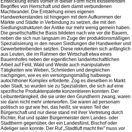
Entwicklung eines vorher in dieser Form nicht existierenden
Begriffes von Herrschaft und dem damit verbundenen
Machtwandel. Die Entstehung eines eigenen
Handwerkerstandes ist hingegen mit dem Aufkommen der
Märkte und Städte in Verbindung zu setzen, die mit den
Siedlungsstrukturen der Antike nur mehr wenig gemein haben.
Die gesellschaftliche Basis bildeten nach wie vor die Bauern,
neben die sich nun langsam im Zuge der produktionsmäßigen
Spezialisierung in den neuen Siedlungen die Handwerker und
Gewerbetreibenden setzten. Diese rekrutierten sich anfänglich
aus Leuten, die im Rahmen der Wirtschaft etwa eines
Bauernhofes neben der eigentlichen landwirtschaftlichen
Arbeit auf Feld, Wald und Weide auch manipulativen
Tätigkeiten wie Weben, Schmieden und dergleichen
nachgingen, wie es ein versorgungsmäßig halbwegs
autochthoner Komplex erforderte. Zog es dieselben in Markt
oder Stadt, so wurden sie zu Spezialisten, die sich auf eine
spezifische Produktenpalette konzentrieren konnten. Der
Leibuntertänigkeit, die sie unter den Grundherrn zwang, waren
sie dann nicht mehr unterworfen. Sie waren ad personam
politisch so gut wie frei, das heißt, sie waren Teil der
Bürgerschaft und nur diese stand mit ihrer Vertretung durch
Richter, Rat und später Bürgermeister dem Landes- oder
Stadtherrn gegenüber, der ein Landesfürst, Bischof oder
Adeliger sein konnte. Der Ruf
„Stadtluft macht frei“
muss vor