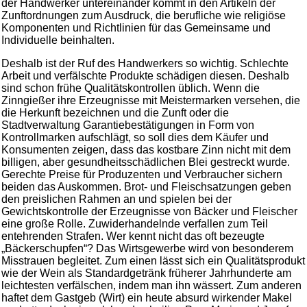
der Handwerker untereinander kommt in den Artikeln der
Zunftordnungen zum Ausdruck, die berufliche wie religiöse
Komponenten und Richtlinien für das Gemeinsame und
Individuelle beinhalten.
Deshalb ist der Ruf des Handwerkers so wichtig. Schlechte
Arbeit und verfälschte Produkte schädigen diesen. Deshalb
sind schon frühe Qualitätskontrollen üblich. Wenn die
Zinngießer ihre Erzeugnisse mit Meistermarken versehen, die
die Herkunft bezeichnen und die Zunft oder die
Stadtverwaltung Garantiebestätigungen in Form von
Kontrollmarken aufschlägt, so soll dies dem Käufer und
Konsumenten zeigen, dass das kostbare Zinn nicht mit dem
billigen, aber gesundheitsschädlichen Blei gestreckt wurde.
Gerechte Preise für Produzenten und Verbraucher sichern
beiden das Auskommen. Brot- und Fleischsatzungen geben
den preislichen Rahmen an und spielen bei der
Gewichtskontrolle der Erzeugnisse von Bäcker und Fleischer
eine große Rolle. Zuwiderhandelnde verfallen zum Teil
entehrenden Strafen. Wer kennt nicht das oft bezeugte
„Bäckerschupfen“? Das Wirtsgewerbe wird von besonderem
Misstrauen begleitet. Zum einen lässt sich ein Qualitätsprodukt
wie der Wein als Standardgetränk früherer Jahrhunderte am
leichtesten verfälschen, indem man ihn wässert. Zum anderen
haftet dem Gastgeb (Wirt) ein heute absurd wirkender Makel