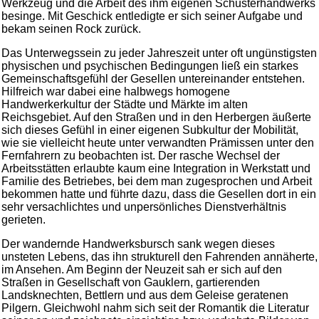
Werkzeug und die Arbeit des ihm eigenen Schusterhandwerks
besinge. Mit Geschick entledigte er sich seiner Aufgabe und
bekam seinen Rock zurück.
Das Unterwegssein zu jeder Jahreszeit unter oft ungünstigsten
physischen und psychischen Bedingungen ließ ein starkes
Gemeinschaftsgefühl der Gesellen untereinander entstehen.
Hilfreich war dabei eine halbwegs homogene
Handwerkerkultur der Städte und Märkte im alten
Reichsgebiet. Auf den Straßen und in den Herbergen äußerte
sich dieses Gefühl in einer eigenen Subkultur der Mobilität,
wie sie vielleicht heute unter verwandten Prämissen unter den
Fernfahrern zu beobachten ist. Der rasche Wechsel der
Arbeitsstätten erlaubte kaum eine Integration in Werkstatt und
Familie des Betriebes, bei dem man zugesprochen und Arbeit
bekommen hatte und führte dazu, dass die Gesellen dort in ein
sehr versachlichtes und unpersönliches Dienstverhältnis
gerieten.
Der wandernde Handwerksbursch sank wegen dieses
unsteten Lebens, das ihn strukturell den Fahrenden annäherte,
im Ansehen. Am Beginn der Neuzeit sah er sich auf den
Straßen in Gesellschaft von Gauklern, gartierenden
Landsknechten, Bettlern und aus dem Geleise geratenen
Pilgern. Gleichwohl nahm sich seit der Romantik die Literatur