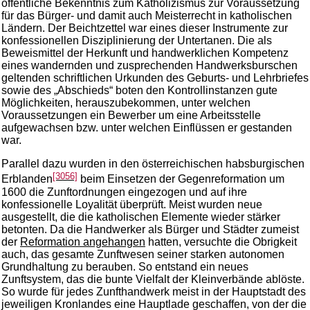
öffentliche Bekenntnis zum Katholizismus zur Voraussetzung
für das Bürger- und damit auch Meisterrecht in katholischen
Ländern. Der Beichtzettel war eines dieser Instrumente zur
konfessionellen Disziplinierung der Untertanen. Die als
Beweismittel der Herkunft und handwerklichen Kompetenz
eines wandernden und zusprechenden Handwerksburschen
geltenden schriftlichen Urkunden des Geburts- und Lehrbriefes
sowie des „Abschieds“ boten den Kontrollinstanzen gute
Möglichkeiten, herauszubekommen, unter welchen
Voraussetzungen ein Bewerber um eine Arbeitsstelle
aufgewachsen bzw. unter welchen Einflüssen er gestanden
war.
Parallel dazu wurden in den österreichischen habsburgischen
[3056]
Erblanden
beim Einsetzen der Gegenreformation um
1600 die Zunftordnungen eingezogen und auf ihre
konfessionelle Loyalität überprüft. Meist wurden neue
ausgestellt, die die katholischen Elemente wieder stärker
betonten. Da die Handwerker als Bürger und Städter zumeist
der
Reformation angehangen
hatten, versuchte die Obrigkeit
auch, das gesamte Zunftwesen seiner starken autonomen
Grundhaltung zu berauben. So entstand ein neues
Zunftsystem, das die bunte Vielfalt der Kleinverbände ablöste.
So wurde für jedes Zunfthandwerk meist in der Hauptstadt des
jeweiligen Kronlandes eine Hauptlade geschaffen, von der die