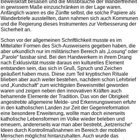
Beweiskraft besaßen und die Missbräuche der Wanderfreiheit
in gewissem Maße einzuschränken in der Lage waren.
Anfänglich waren es die Zünfte selbst, die solche Papiere als
Wanderbriefe ausstellten, dann nahmen sich auch Kommunen
und die Regierung dieses Instrumentes zur Verbesserung der
Sicherheit an.
Schon vor der allgemeinen Schriftlichkeit musste es im
Mittelalter Formen des Sich-Ausweisens gegeben haben, die
aber urkundlich nur im militärischen Bereich als „Losung“ oder
„Parole“ fassbar sind. Bei den Handwerkern in ihrem Drang
nach Exklusivität musste daraus ein kulturelles Element
entstanden sein, das sich in Gruß, Spruch und Zeichen
geäußert haben muss. Diese zum Teil kryptischen Rituale
blieben aber auch weiter bestehen, nachdem schon Lehrbrief
und „Kundschaft“ zum wichtigsten Beweismittel geworden
waren und zeigen neben den innovativen Kräften auch
beharrende Elemente der Tradition. Das von der Obrigkeit
angestrebte allgemeine Melde- und Erkennungswesen erfuhr
in den katholischen Landen zur Zeit der Gegenreformation
eine besondere Erweiterung, wollte man doch einerseits
katholische Lebensformen im Volke wieder beleben und
erneuern, andererseits war man aber bestrebt, „ketzerische“
Ideen durch Kontrollmaßnahmen im Bereich der mobilen
Menschen möglichst hintanzuhalten. Auch wurde das