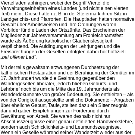
Viertelladen abhingen, wobei der Begriff Viertel die
Verwaltungseinheiten eines Landes (und nicht einen vierten
Teil) meint. Diese hatten z. B. in der Steiermark ihren Sitz in
Landgerichts- und Pfarrorten. Die Hauptladen hatten normative
Gewalt über Arbeitsweisen und ihre Ordnungen waren
Vorbilder für die Laden der Ortszünfte. Das Erscheinen der
Mitglieder zur Jahresversammlung am Fronleichnamsfest
wurde als Äußerung katholischer Glaubensfestigkeit
verpflichtend. Die Aufdingungen der Lehrjungen und die
Freisprechungen der Gesellen erfolgten dabei hochoffiziell
„bei offener Lad“
.
Mit der teils gewaltsam erzwungenen Durchsetzung der
katholischen Restauration und der Beruhigung der Gemüter im
17. Jahrhundert wurde die Gesinnung gegenüber den
Wandergesellen liberaler, jedoch blieben Geburts- und
Lehrbrief noch bis um die Mitte des 19. Jahrhunderts als
Wanderdokumente von großer Bedeutung. Sie enthielten – als
von der Obrigkeit ausgestellte amtliche Dokumente – Angaben
über eheliche Geburt, Taufe, stellten dazu ein Sittenzeugnis
dar und gaben Empfehlungen zur Förderung durch
Gewährung von Arbeit. Sie waren deshalb nicht nur
Abschlusszeugnisse einer genau definierten Handwerkslehre,
sondern auch Schicklichkeits- und Leumundszeugnisse.
Wenn ein Geselle während seiner Wanderzeit wieder aus der