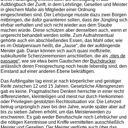
Aufdingbuch der Zunft, in dem Lehrlinge, Gesellen und Meister
in gleichem Maße als Mitglieder einer Ordnung
eingeschrieben sind. Der Lehrjunge musste dazu zwei Bürgen
mitbringen, die dafür garantieren sollen, dass der Jüngling sich
ehrbar verhalten und sich nicht wieder aus dem Staube
machen würde. Diese schützen aber denselben auch, wenn er
ungerecht behandelt werden sollte. Zum Aufnahmeritual
gehörte auch ein abschließendes Essen, das Mahl oder, wie
es im Ostalpenraum heißt, die „Jause“, die der aufdingende
Meister gab. Daran können sich auch quasi inoffizielle,
subkulturelle Scherzzeremonien anschließen, die als
„rites de
passage“
, wie sie etwa beim Gautschen der
Buchdrucker
anlässlich deren Freisprechung noch heute lebendig sind, den
Einstand auf einer anderen Ebene bekräftigen.
Das Aufdingalter lag einst je nach körperlicher und geistiger
Reife zwischen 12 und 15 Jahren. Gesetzliche Altersgrenzen
gab es keine. Pragmatisches Denken herrschte in einer recht
differenzierten, kleinteiligen und meist nur durch Herkommen
oder Privilegien gestützten Rechtssituation vor. Die Lehrzeit
betrug ursprünglich zwei bis drei Jahre, wurde später aber auf
bis zu sieben Jahren erhöht, um das Meisterwerden zu
erschweren. Es gab weder Berufsschule noch Lehrbücher und
die nötigen Kenntnisse und Kniffe vermittelten ausschließlich
Meister und Gesellen. Der Meister verfügte auch über das