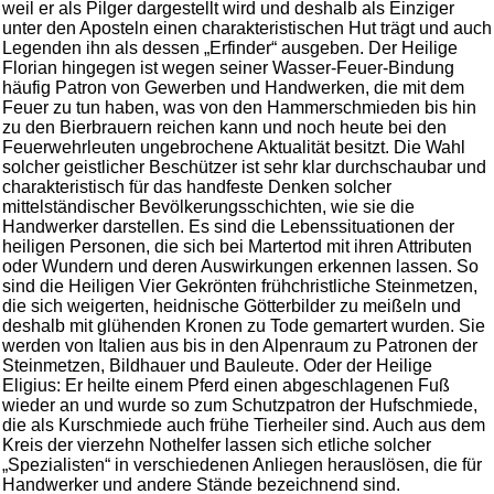
weil er als Pilger dargestellt wird und deshalb als Einziger
unter den Aposteln einen charakteristischen Hut trägt und auch
Legenden ihn als dessen „Erfinder“ ausgeben. Der Heilige
Florian hingegen ist wegen seiner Wasser-Feuer-Bindung
häufig Patron von Gewerben und Handwerken, die mit dem
Feuer zu tun haben, was von den Hammerschmieden bis hin
zu den Bierbrauern reichen kann und noch heute bei den
Feuerwehrleuten ungebrochene Aktualität besitzt. Die Wahl
solcher geistlicher Beschützer ist sehr klar durchschaubar und
charakteristisch für das handfeste Denken solcher
mittelständischer Bevölkerungsschichten, wie sie die
Handwerker darstellen. Es sind die Lebenssituationen der
heiligen Personen, die sich bei Martertod mit ihren Attributen
oder Wundern und deren Auswirkungen erkennen lassen. So
sind die Heiligen Vier Gekrönten frühchristliche Steinmetzen,
die sich weigerten, heidnische Götterbilder zu meißeln und
deshalb mit glühenden Kronen zu Tode gemartert wurden. Sie
werden von Italien aus bis in den Alpenraum zu Patronen der
Steinmetzen, Bildhauer und Bauleute. Oder der Heilige
Eligius: Er heilte einem Pferd einen abgeschlagenen Fuß
wieder an und wurde so zum Schutzpatron der Hufschmiede,
die als Kurschmiede auch frühe Tierheiler sind. Auch aus dem
Kreis der vierzehn Nothelfer lassen sich etliche solcher
„Spezialisten“ in verschiedenen Anliegen herauslösen, die für
Handwerker und andere Stände bezeichnend sind.