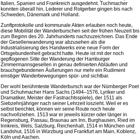
Italien, Spanien und Frankreich ausgedehnt. Tuchmacher
konnten überall hin. Lederer und Rotgerber gingen bis nach
Schweden, Dänemark und Holland.
Zunftprotokolle und kommunale Akten erlauben noch heute,
diese Mobilität der Wanderburschen seit der frühen Neuzeit bis
zum Beginn des 20. Jahrhunderts nachzuzeichnen. Das Ende
der Gesellenwanderung war abzusehen als die
Industrialisierung des Handwerks eine neue Form der
Ortsgebundenheit gebracht hatte. Heute ist mit der noch
gepflogenen Sitte der Wanderung der Hamburger
Zimmermannsgesellen in genau definierten Abläufen und
brauchgebundenen Äußerungen nur mehr ein Rudiment
einstiger Wanderbewegungen spür- und sichtbar.
Der wohl berühmteste Wanderbursch war der Nürnberger Poet
und Schuhmacher Hans Sachs (1494–1576, Lyriker und
Dramatiker, Meister der Fastnachtsspiele), der 1511 als
Siebzehnjähriger nach seiner Lehrzeit loszieht. Weil er es
selbst berichtet, können wir seine Route noch heute
nachvollziehen. 1513 war er jeweils kürzer oder länger in
Regensburg, Passau, Braunau am Inn, Burghausen, Ried im
Innkreis, Wels, Salzburg, Reichenhall, 1514 in München und
Landshut, 1516 in Würzburg und Frankfurt am Main, Koblenz,
Köln und Aachen.