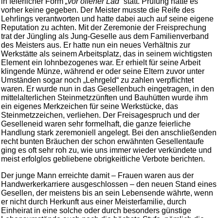
in feierlicher Form
„vor offener Lad“
statt. Prüfung hatte es
vorher keine gegeben. Der Meister musste die Reife des
Lehrlings verantworten und hatte dabei auch auf seine eigene
Reputation zu achten. Mit der Zeremonie der Freisprechung
trat der Jüngling als Jung-Geselle aus dem Familienverband
des Meisters aus. Er hatte nun ein neues Verhältnis zur
Werkstätte als seinem Arbeitsplatz, das in seinem wichtigsten
Element ein lohnbezogenes war. Er erhielt für seine Arbeit
klingende Münze, während er oder seine Eltern zuvor unter
Umständen sogar noch „Lehrgeld“ zu zahlen verpflichtet
waren. Er wurde nun in das Gesellenbuch eingetragen, in den
mittelalterlichen Steinmetzzünften und Bauhütten wurde ihm
ein eigenes Merkzeichen für seine Werkstücke, das
Steinmetzzeichen, verliehen. Der Freisagespruch und der
Geselleneid waren sehr formelhaft, die ganze feierliche
Handlung stark zeremoniell angelegt. Bei den anschließenden
recht bunten Bräuchen der schon erwähnten Gesellentaufe
ging es oft sehr roh zu, wie uns immer wieder verkündete und
meist erfolglos gebliebene obrigkeitliche Verbote berichten.
Der junge Mann erreichte damit – Frauen waren aus der
Handwerkerkarriere ausgeschlossen – den neuen Stand eines
Gesellen, der meistens bis an sein Lebensende währte, wenn
er nicht durch Herkunft aus einer Meisterfamilie, durch
Einheirat in eine solche oder durch besonders günstige