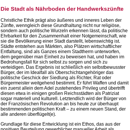
Die Stadt als Nährboden der Handwerkszünfte
Christliche Ethik prägt also äußeres und inneres Leben der
Zünfte, wenngleich diese Grundhaltung nicht nur religiöse,
sondern auch politische Wurzeln erkennen lässt, da politische
Ehrbarkeit für den Zusammenhalt einer Notgemeinschaft, wie
sie die Bevölkerung einer Stadt darstellt, lebenswichtig ist.
Städte entstehen aus Märkten, also Plätzen wirtschaftlicher
Entfaltung, sind als Ganzes einem Stadtherrn unterworfen,
dem gegenüber man Einheit zu beweisen hat, und haben im
Bedrohungsfall für sich selbst zu sorgen und sich zu
verteidigen. Das Ergebnis ist schließlich ein selbstbewusster
Bürger, der im Idealfall als Oberschichtangehöriger das
politische Geschick der Siedlung als Richter, Rat oder
Bürgermeister weitgehend bestimmt. Er führt Waffen und damit
ein zuerst allein dem Adel zustehendes Privileg und übertrifft
diesen etwa in einigen großen Reichsstädten als Patriziat
sogar materiell und kulturell. Letztendlich wird der Bürger von
der Französischen Revolution an bis heute zur überhaupt
bestimmenden politischen Kraft – zu einem neuen Stand, der
alle anderen überflügelt(e).
Grundlage für diese Entwicklung ist ein Ethos, das aus der
positiven Beurteilung gewerblicher manueller Arbeit als