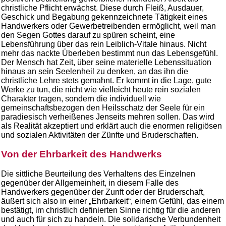
christliche Pflicht erwächst. Diese durch Fleiß, Ausdauer,
Geschick und Begabung gekennzeichnete Tätigkeit eines
Handwerkers oder Gewerbetreibenden ermöglicht, weil man
den Segen Gottes darauf zu spüren scheint, eine
Lebensführung über das rein Leiblich-Vitale hinaus. Nicht
mehr das nackte Überleben bestimmt nun das Lebensgefühl.
Der Mensch hat Zeit, über seine materielle Lebenssituation
hinaus an sein Seelenheil zu denken, an das ihn die
christliche Lehre stets gemahnt. Er kommt in die Lage, gute
Werke zu tun, die nicht wie vielleicht heute rein sozialen
Charakter tragen, sondern die individuell wie
gemeinschaftsbezogen den Heilsschatz der Seele für ein
paradiesisch verheißenes Jenseits mehren sollen. Das wird
als Realität akzeptiert und erklärt auch die enormen religiösen
und sozialen Aktivitäten der Zünfte und Bruderschaften.
Von der Ehrbarkeit des Handwerks
Die sittliche Beurteilung des Verhaltens des Einzelnen
gegenüber der Allgemeinheit, in diesem Falle des
Handwerkers gegenüber der Zunft oder der Bruderschaft,
äußert sich also in einer „Ehrbarkeit“, einem Gefühl, das einem
bestätigt, im christlich definierten Sinne richtig für die anderen
und auch für sich zu handeln. Die solidarische Verbundenheit