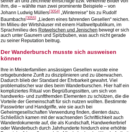
seiner an und zeichnete einsichtige bzw. verkehrte Bilder von
ihm, die – wählte man zwei prominente Beispiele – von
[3054]
Johann Ludwig Müllers
„Winterreise“ bis zu Rudolf
[3055]
Baumbachs
„Liedern eines fahrenden Gesellen“ reichen.
Im Milieu der Wirtshäuser mit einem Halbweltpublikum, im
Sprachmilieu des
Rotwelschen und Jenischen
bewegt er sich
auch unter Gaunern und Spitzbuben, was auch nicht gerade
zu seiner Reputation beitrug.
Der Wanderbursch musste sich ausweisen
können
Ihre in Meisterfamilien ansässigen Gesellen wusste eine
ortsgebundene Zunft zu disziplinieren und zu überwachen.
Dadurch blieb der Standard der Ehrbarkeit gewahrt. Viel
problematischer war dies beim Wanderburschen. Hier half ein
kompliziertes Ritual von Begrüßungssitten, um sich von
handwerks- und zunftfremden Elementen zu schützen, die die
Vorteile der Gemeinschaft für sich nutzen wollten. Bestimmte
Passwörter und Handgriffe, wie sie auch bei
Geheimgesellschaften Verwendung finden, dienten dazu.
Schließlich kamen mit der wachsenden Schriftlichkeit auch
Wanderdokumente auf, die als Kundschaft, Handwerkerbrief
oder Wanderbuch durch Jahrhunderte hindurch eine erhöhte