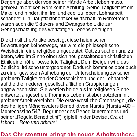
Derjenige aber, der von seiner Hände Arbeit leben muss,
genießt im antiken Rom keine Achtung. Seine Tätigkeit ist ein
Makel und hindert ihn, frei und edel zu leben. Lohnarbeit
schändet! Ein Hauptfaktor antiker Wirtschaft im Römerreich
waren auch die Sklaven- und Zwangsarbeit, die zur
Geringschätzung des werktätigen Lebens beitrugen.
Die christliche Antike beseitigt diese heidnischen
Bewertungen keineswegs, nur wird die philosophische
Weisheit in eine religiöse umgedeutet. Gott zu suchen und zu
beten, wird im Sinne einer sich neu gestaltenden christlichen
Ethik eine höher bewertete Tätigkeit. Dem Ewigen wird das
Zeitliche, Irdische untergeordnet. Dadurch kommt es aber auch
zu einer gewissen Aufhebung der Unterscheidung zwischen
profanen Tätigkeiten der Oberschichten und der Lohnarbeit,
auf die die niederen gesellschaftlichen Gruppierungen
angewiesen sind. Sie werden beide als im religiösen Sinne
entwertet angesehen. Frommes Leben ist aber trotzdem mit
profaner Arbeit vereinbar. Die erste westliche Ordensregel, die
des heiligen Mönchsvaters Benedikt von Nursia (Nursia 480 –
Montecassino 547, Begründer des Benediktinerordens und
seiner „Regula Benedictini“), gipfelt in der Devise
„Ora et
labora – Bete und arbeite“.
Das Christentum bringt ein neues Arbeitsethos: