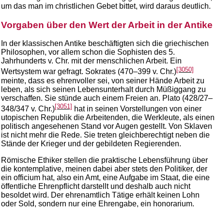
um das man im christlichen Gebet bittet, wird daraus deutlich.
Vorgaben über den Wert der Arbeit in der Antike
In der klassischen Antike beschäftigten sich die griechischen
Philosophen, vor allem schon die Sophisten des 5.
Jahrhunderts v. Chr. mit der menschlichen Arbeit. Ein
[3050]
Wertsystem war gefragt. Sokrates (470–399 v. Chr.)
meinte, dass es ehrenvoller sei, von seiner Hände Arbeit zu
leben, als sich seinen Lebensunterhalt durch Müßiggang zu
verschaffen. Sie stünde auch einem Freien an. Plato (428/27–
[3051]
348/347 v. Chr.)
hat in seinen Vorstellungen von einer
utopischen Republik die Arbeitenden, die Werkleute, als einen
politisch angesehenen Stand vor Augen gestellt. Von Sklaven
ist nicht mehr die Rede. Sie treten gleichberechtigt neben die
Stände der Krieger und der gebildeten Regierenden.
Römische Ethiker stellen die praktische Lebensführung über
die kontemplative, meinen dabei aber stets den Politiker, der
ein officium hat, also ein Amt, eine Aufgabe im Staat, die eine
öffentliche Ehrenpflicht darstellt und deshalb auch nicht
besoldet wird. Der ehrenamtlich Tätige erhält keinen Lohn
oder Sold, sondern nur eine Ehrengabe, ein honorarium.